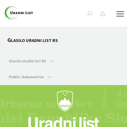
G
LASILO URADNI LIST RS
Glasilo Uradni list RS
Preklic dokumentov