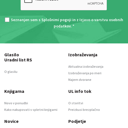
Seznanjen sem s
Splošnimi pogoji
in z
Izjavo o varstvu osebnih
podatkov
. *
Glasilo
Izobraževanja
Uradni list RS
Aktualna izobraževanja
O glasilu
Izobraževanja po meri
Najem dvorane
Knjigarna
UL info tok
Novo v ponudbi
O storitvi
Kako nakupovati v spletni knjigarni
Preizkusi brezplačno
Novice
Podjetje