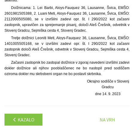
sklenilo:
Dolžnicama: 1. Lei Barbi, Aloys-Fauquez 36, Lausanne, Švica, EMŠO:
2601981505388, 2. Luani Meti, Aloys-Fauquez 36, Lausanne, Švica, EMŠO:
2112000505080, se v izvršilni zadevi opr. št. I 290/2022 kot začasni
zastopnik, upravičen za sprejemanje pisanj, določi Aleš Črešnik, odvetnik v
Slovenj Gradcu, Sejmiška cesta 4, Slovenj Gradec.
Tretje dolžnici Leoniti Meti, Aloys-Fauquez 36, Lausanne, Švica, EMŠO:
1401005505168, se v izvršilni zadevi opr. št. I 290/2022 kot začasni
zastopnik določi Aleš Črešnik, odvetnik v Slovenj Gradcu, Sejmiška cesta 4,
Slovenj Gradec.
Začasni zastopnik bo zastopal dolžnice v zgoraj navedeni izvršilni zadevi
dokler dolžnice ali njihov pooblaščenec ne bo nastopil pred sodiščem
oziroma dokler mu skrbstveni organ ne bo postavil skrbnika.
Okrajno sodišče v Slovenj
Gradcu
dne 14. 9. 2023
KAZALO
NA VRH