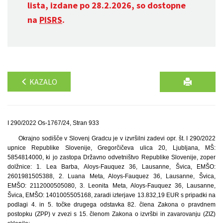
lista, izdane po 28.2.2026, so dostopne
na
PISRS
.
KAZALO
I 290/2022 Os-1767/24, Stran 933
Okrajno sodišče v Slovenj Gradcu je v izvršilni zadevi opr. št. I 290/2022
upnice Republike Slovenije, Gregorčičeva ulica 20, Ljubljana, MŠ:
5854814000, ki jo zastopa Državno odvetništvo Republike Slovenije, zoper
dolžnice: 1. Lea Barba, Aloys-Fauquez 36, Lausanne, Švica, EMŠO:
2601981505388, 2. Luana Meta, Aloys-Fauquez 36, Lausanne, Švica,
EMŠO: 2112000505080, 3. Leonita Meta, Aloys-Fauquez 36, Lausanne,
Švica, EMŠO: 1401005505168, zaradi izterjave 13.832,19 EUR s pripadki na
podlagi 4. in 5. točke drugega odstavka 82. člena Zakona o pravdnem
postopku (ZPP) v zvezi s 15. členom Zakona o izvršbi in zavarovanju (ZIZ)