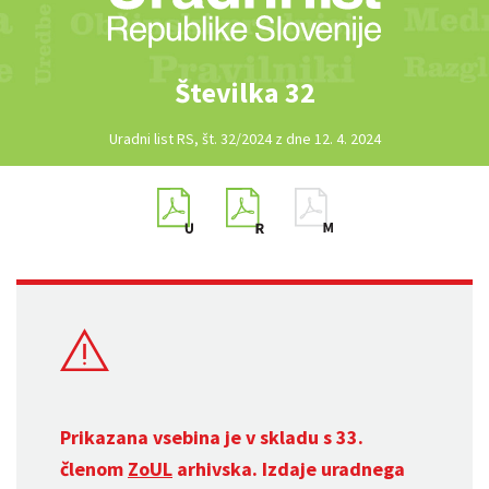
Številka 32
Uradni list RS, št. 32/2024 z dne 12. 4. 2024
Prikazana vsebina je v skladu s 33.
členom
ZoUL
arhivska. Izdaje uradnega