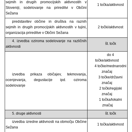
sejmih in drugih promocijskih aktivnostih v
1 točka/aktivnost
Sloveniji, sodelovanje na prireditvi v Občini
Sežana
predstavitev občine in društva na raznih
sejmih in drugih promocijskih aktivnostih v tujini,
2 točki/aktivnost
organizacija prireditve v Občini Sežana
4. izvedba oziroma sodelovanje na različnih
št. točk
aktivnosti
do 4
točke/aktivnost
4 točke/mednarodni
značaj
izvedba prikaza običajev, tekmovanja,
3 točke/državni
ocenjevanja, degustacije ipd. oziroma
značaj
sodelovanje
2 točki/regijski
značaj
1 točka/lokalni
značaj
5. druge aktivnosti
št. točk
izvedba izredne aktivnosti na območju Občine
1 točka/aktivnost
Sežana