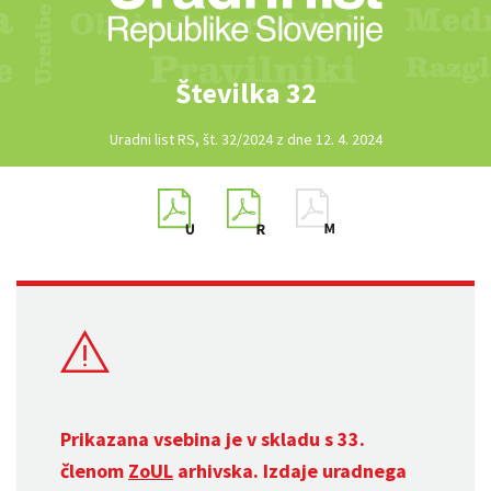
Številka 32
Uradni list RS, št. 32/2024 z dne 12. 4. 2024
Prikazana vsebina je v skladu s 33.
členom
ZoUL
arhivska. Izdaje uradnega