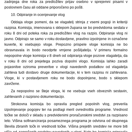
zadnjega dne roka za predložitev prijav osebno v sprejemni pisarni v
poslovnem času ali oddane priporočeno po pošti.
10. Odpiranje in ocenjevanje vlog
Oddaja vloge pomeni, da se vlagatelj strinja z vsemi pogoji in kriteriji
razpisa. Komisija, imenovana s sklepom župana se bo predvidoma sestala v
roku 8 dni od poteka roka za predložitev vlog na razpis. Odpiranje vlog ni
javno. Odpirajo se samo v roku dostavljene, pravilno izpolnjene in označene
kuverte, ki vsebujejo vloge. Prepozno prispele vloge komisija ne bo
obravnavala in bodo neodprte vrnjene pošiljatelju. V primeru formalno
nepopolne vloge komisija v 8 dneh od odpiranja vloge pozove vlagatelja, da
v roku 8 dni od prejetega poziva dopolni vlogo. Komisija lahko zaradi
pojasnitve oziroma preveritve v vlogi navedenih podatkov od vlagatelja
zahteva tudi dostavo druge dokumentacije, ki v tem razpisu ni zahtevana.
Vloge, ki v postavljenem roku ne bodo dopolnjene, bodo s sklepom
zavržene.
Za nepopolno se šteje vloga, ki ne vsebuje vseh obveznih sestavin,
zahtevanih z razpisno dokumentacijo.
Strokovna komisija bo opravila pregled popolnih vlog, preverila
izpolnjevanje pogojev ter na podlagi meril ovrednotila programe. Vrednost
točke se določi v skladu s predvidenimi proračunskimi sredstvi za razpisano
leto. Višina sofinanciranja posameznega programa je odvisna od skupnega
števila zbranih točk in vrednosti točke. Višina prejetih sredstev ne more biti
višja od zaprošenih sredstev navedenih v vlogi. Nato bo komisija pripravila