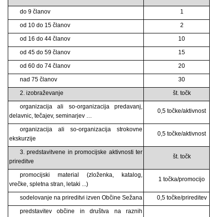
do 9 članov
1
od 10 do 15 članov
2
od 16 do 44 članov
10
od 45 do 59 članov
15
od 60 do 74 članov
20
nad 75 članov
30
2. izobraževanje
št. točk
organizacija ali so-organizacija predavanj,
0,5 točke/aktivnost
delavnic, tečajev, seminarjev …
organizacija ali so-organizacija strokovne
0,5 točke/aktivnost
ekskurzije
3. predstavitvene in promocijske aktivnosti ter
št. točk
prireditve
promocijski material (zloženka, katalog,
1 točka/promocijo
vrečke, spletna stran, letaki ...)
sodelovanje na prireditvi izven Občine Sežana
0,5 točke/prireditev
predstavitev občine in društva na raznih