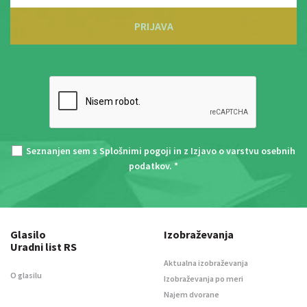
PRIJAVA
Seznanjen sem s
Splošnimi pogoji
in z
Izjavo o varstvu osebnih
podatkov
. *
Glasilo
Izobraževanja
Uradni list RS
Aktualna izobraževanja
O glasilu
Izobraževanja po meri
Najem dvorane