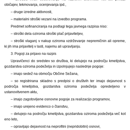
običajev, tekmovanja, ocenjevanja ipd.,
– druge izredne aktivnosti,
– materialni stroški vezani na izvedbo programa.
Predmet sofinanciranja na podlagi tega javnega razpisa niso:
– stroški dela oziroma stroški plač prijaviteljev,
– stroški vlaganj v nakup oziroma vzdrževanje nepremičnin ali opreme,
ki jih ima prijavitelj v lasti, najemu ali upravljanju.
3. Pogoji za prijavo na razpis
Upravičenci do sredstev so društva, ki delujejo na področju kmetijstva,
gozdarstva oziroma podeželja in izpolnjujejo naslednje pogoje:
– imajo sedež na območju Občine Sežana,
– so registrirana skladno s predpisi o društvih ter imajo dejavnost s
področja kmetijstva, gozdarstva oziroma podeželja opredeljeno v
ustanovitvenem aktu,
– imajo zagotovljene osnovne pogoje za realizacijo programov,
– imajo urejeno evidenco o članstvu,
– delujejo na področju kmetijstva, gozdarstva oziroma podeželja več kot
eno leto,
– opravljajo dejavnost na neprofitni (nepridobitni) osnovi,