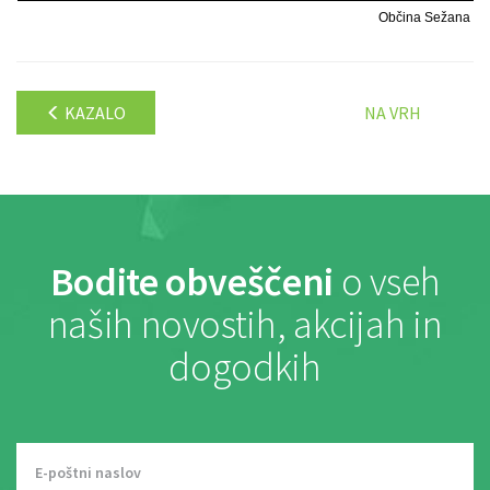
Občina Sežana
KAZALO
NA VRH
Bodite obveščeni
o vseh
naših novostih, akcijah in
dogodkih