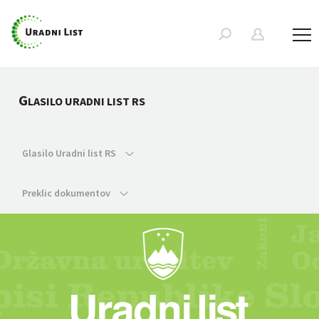
G
LASILO URADNI LIST RS
Glasilo Uradni list RS
Preklic dokumentov