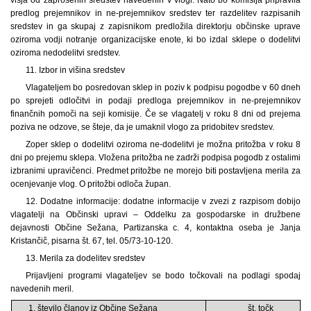
predlog prejemnikov in ne-prejemnikov sredstev ter razdelitev razpisanih
sredstev in ga skupaj z zapisnikom predložila direktorju občinske uprave
oziroma vodji notranje organizacijske enote, ki bo izdal sklepe o dodelitvi
oziroma nedodelitvi sredstev.
11. Izbor in višina sredstev
Vlagateljem bo posredovan sklep in poziv k podpisu pogodbe v 60 dneh
po sprejeti odločitvi in podaji predloga prejemnikov in ne-prejemnikov
finančnih pomoči na seji komisije. Če se vlagatelj v roku 8 dni od prejema
poziva ne odzove, se šteje, da je umaknil vlogo za pridobitev sredstev.
Zoper sklep o dodelitvi oziroma ne-dodelitvi je možna pritožba v roku 8
dni po prejemu sklepa. Vložena pritožba ne zadrži podpisa pogodb z ostalimi
izbranimi upravičenci. Predmet pritožbe ne morejo biti postavljena merila za
ocenjevanje vlog. O pritožbi odloča župan.
12. Dodatne informacije: dodatne informacije v zvezi z razpisom dobijo
vlagatelji na Občinski upravi – Oddelku za gospodarske in družbene
dejavnosti Občine Sežana, Partizanska c. 4, kontaktna oseba je Janja
Kristančič, pisarna št. 67, tel. 05/73-10-120.
13. Merila za dodelitev sredstev
Prijavljeni programi vlagateljev se bodo točkovali na podlagi spodaj
navedenih meril.
1. število članov iz Občine Sežana
št. točk