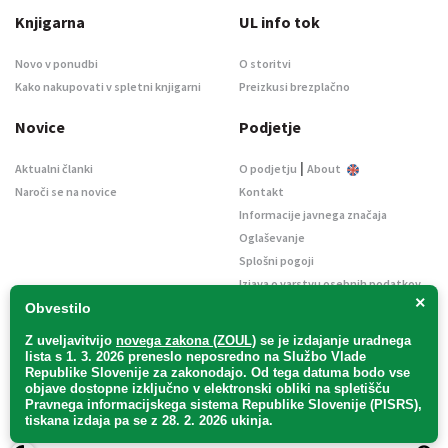
Knjigarna
UL info tok
Novo v ponudbi
O storitvi
Kako nakupovati v spletni knjigarni
Preizkusi brezplačno
Novice
Podjetje
|
Aktualni članki
O podjetju
About
Naroči se na novice
Kontakt
Informacije javnega značaja
Oglaševanje
Splošni pogoji
Izjava o varstvu osebnih podatkov
×
E-dražbe
Obvestilo
Z uveljavitvijo
novega zakona (ZOUL)
se je
izdajanje uradnega
lista s 1. 3. 2026 preneslo
neposredno
na Službo Vlade
Republike Slovenije za zakonodajo
. Od tega datuma bodo vse
objave dostopne izključno v elektronski obliki na spletišču
Pravnega informacijskega sistema Republike Slovenije (PISRS),
Uradni list d. o. o. – v likvidaciji / Vse pravice pridržane.
tiskana izdaja pa se z 28. 2. 2026 ukinja.
Pravna obvestila
/
Piškotki
/ Avtorji:
TriTim spletna agencija
v sodelovanju z