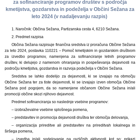
za sofinanciranje programov društev s področja
kmetijstva, gozdarstva in podeželja v Občini Sežana za
leto 2024 (v nadaljevanju razpis)
1. Naročnik: Občina Sežana, Partizanska cesta 4, 6210 Sežana.
2. Predmet razpisa
Občina Sežana razpisuje finančna sredstva iz proračuna Občine Sežana
za leto 2024, postavka 110221 – Pomoč kmetijskim in gozdarskim društvom
za izvedbo programov, namenjena za sofinanciranje letnih programov
društev, ki delujejo z namenom ohranjanja in pospeševanja dejavnosti na
področju kmetijstva, gozdarstva in razvoja podeželja v Občini Sežana.
Sredstva se lahko dodelijo za dejavnosti, ki se izvajajo na območju
Občine Sežana ter za tiste dejavnosti, ki se izvajajo izven območja Občine
Sežana pod pogojem, da so namenjene občanom Občine Sežana in/ali
promociji občine skozi njihovo dejavnost.
Predmet sofinanciranja so naslednje vsebine programov:
– izobraževalne vsebine splošnega pomena,
– predstavitev in promocija dejavnosti društva ter območja delovanja,
– organizacija prireditve ali predstavitev na prireditvah lokalnega in
širšega pomena,
– izvedba in/ali sodelovanje na različnih aktivnosti kot so: prikazi