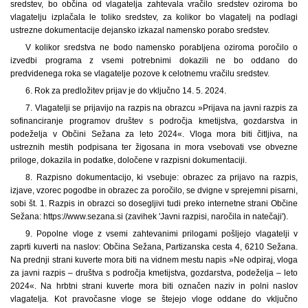
sredstev, bo občina od vlagatelja zahtevala vračilo sredstev oziroma bo
vlagatelju izplačala le toliko sredstev, za kolikor bo vlagatelj na podlagi
ustrezne dokumentacije dejansko izkazal namensko porabo sredstev.
V kolikor sredstva ne bodo namensko porabljena oziroma poročilo o
izvedbi programa z vsemi potrebnimi dokazili ne bo oddano do
predvidenega roka se vlagatelje pozove k celotnemu vračilu sredstev.
6. Rok za predložitev prijav je do vključno 14. 5. 2024.
7. Vlagatelji se prijavijo na razpis na obrazcu »Prijava na javni razpis za
sofinanciranje programov društev s področja kmetijstva, gozdarstva in
podeželja v Občini Sežana za leto 2024«. Vloga mora biti čitljiva, na
ustreznih mestih podpisana ter žigosana in mora vsebovati vse obvezne
priloge, dokazila in podatke, določene v razpisni dokumentaciji.
8. Razpisno dokumentacijo, ki vsebuje: obrazec za prijavo na razpis,
izjave, vzorec pogodbe in obrazec za poročilo, se dvigne v sprejemni pisarni,
sobi št. 1. Razpis in obrazci so dosegljivi tudi preko internetne strani Občine
Sežana: https://www.sezana.si (zavihek 'Javni razpisi, naročila in natečaji').
9. Popolne vloge z vsemi zahtevanimi prilogami pošljejo vlagatelji v
zaprti kuverti na naslov: Občina Sežana, Partizanska cesta 4, 6210 Sežana.
Na prednji strani kuverte mora biti na vidnem mestu napis »Ne odpiraj, vloga
za javni razpis – društva s področja kmetijstva, gozdarstva, podeželja – leto
2024«. Na hrbtni strani kuverte mora biti označen naziv in polni naslov
vlagatelja
.
Kot pravočasne vloge se štejejo vloge oddane do vključno