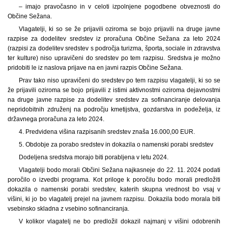
– imajo pravočasno in v celoti izpolnjene pogodbene obveznosti do
Občine Sežana.
Vlagatelji, ki so se že prijavili oziroma se bojo prijavili na druge javne
razpise za dodelitev sredstev iz proračuna Občine Sežana za leto 2024
(razpisi za dodelitev sredstev s področja turizma, športa, sociale in zdravstva
ter kulture) niso upravičeni do sredstev po tem razpisu. Sredstva je možno
pridobiti le iz naslova prijave na en javni razpis Občine Sežana.
Prav tako niso upravičeni do sredstev po tem razpisu vlagatelji, ki so se
že prijavili oziroma se bojo prijavili z istimi aktivnostmi oziroma dejavnostmi
na druge javne razpise za dodelitev sredstev za sofinanciranje delovanja
nepridobitnih združenj na področju kmetijstva, gozdarstva in podeželja, iz
državnega proračuna za leto 2024.
4. Predvidena višina razpisanih sredstev znaša 16.000,00 EUR.
5. Obdobje za porabo sredstev in dokazila o namenski porabi sredstev
Dodeljena sredstva morajo biti porabljena v letu 2024.
Vlagatelji bodo morali Občini Sežana najkasneje do 22. 11. 2024 podati
poročilo o izvedbi programa. Kot priloge k poročilu bodo morali predložiti
dokazila o namenski porabi sredstev, katerih skupna vrednost bo vsaj v
višini, ki jo bo vlagatelj prejel na javnem razpisu. Dokazila bodo morala biti
vsebinsko skladna z vsebino sofinanciranja.
V kolikor vlagatelj ne bo predložil dokazil najmanj v višini odobrenih