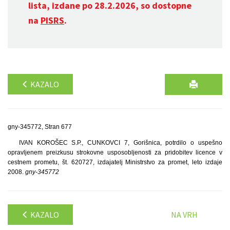
lista, izdane po 28.2.2026, so dostopne
na
PISRS
.
KAZALO
gny-345772, Stran 677
IVAN KOROŠEC S.P., CUNKOVCI 7, Gorišnica, potrdilo o uspešno
opravljenem preizkusu strokovne usposobljenosti za pridobitev licence v
cestnem prometu, št. 620727, izdajatelj Ministrstvo za promet, leto izdaje
2008.
gny-345772
KAZALO
NA VRH