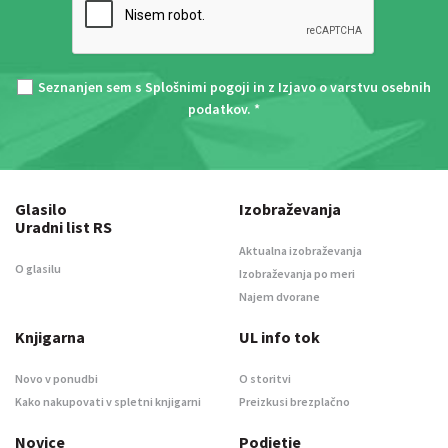
Seznanjen sem s
Splošnimi pogoji
in z
Izjavo o varstvu osebnih
podatkov
. *
Glasilo
Izobraževanja
Uradni list RS
Aktualna izobraževanja
O glasilu
Izobraževanja po meri
Najem dvorane
Knjigarna
UL info tok
Novo v ponudbi
O storitvi
Kako nakupovati v spletni knjigarni
Preizkusi brezplačno
Novice
Podjetje