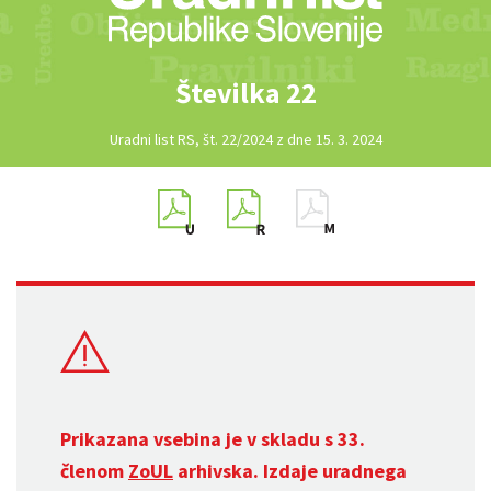
Številka 22
Uradni list RS, št. 22/2024 z dne 15. 3. 2024
Prikazana vsebina je v skladu s 33.
členom
ZoUL
arhivska. Izdaje uradnega