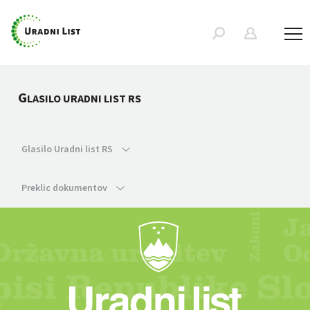
G
LASILO URADNI LIST RS
Glasilo Uradni list RS
Preklic dokumentov