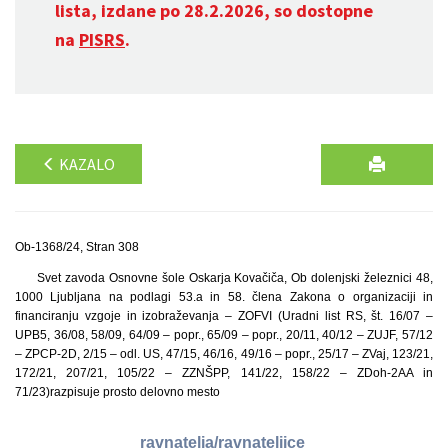
lista, izdane po 28.2.2026, so dostopne
na
PISRS
.
KAZALO
Ob-1368/24, Stran 308
Svet zavoda Osnovne šole Oskarja Kovačiča, Ob dolenjski železnici 48,
1000 Ljubljana na podlagi 53.a in 58. člena Zakona o organizaciji in
financiranju vzgoje in izobraževanja – ZOFVI (Uradni list RS, št. 16/07 –
UPB5, 36/08, 58/09, 64/09 – popr., 65/09 – popr., 20/11, 40/12 – ZUJF, 57/12
– ZPCP-2D, 2/15 – odl. US, 47/15, 46/16, 49/16 – popr., 25/17 – ZVaj, 123/21,
172/21, 207/21, 105/22 – ZZNŠPP, 141/22, 158/22 – ZDoh-2AA in
71/23)
razpisuje prosto delovno mesto
ravnatelja/ravnateljice