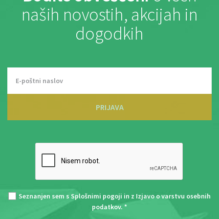
naših novostih, akcijah in
dogodkih
PRIJAVA
Seznanjen sem s
Splošnimi pogoji
in z
Izjavo o varstvu osebnih
podatkov
. *