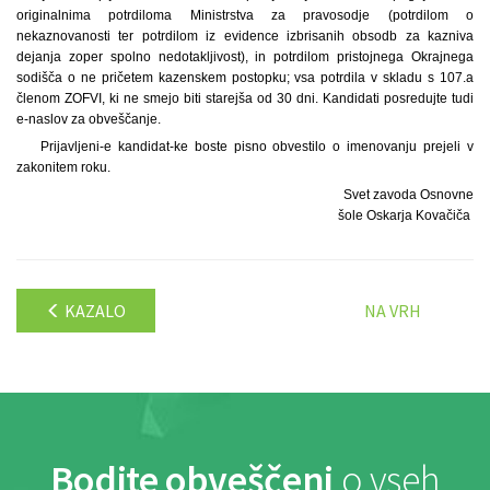
originalnima potrdiloma Ministrstva za pravosodje (potrdilom o
nekaznovanosti ter potrdilom iz evidence izbrisanih obsodb za kazniva
dejanja zoper spolno nedotakljivost), in potrdilom pristojnega Okrajnega
sodišča o ne pričetem kazenskem postopku; vsa potrdila v skladu s 107.a
členom ZOFVI, ki ne smejo biti starejša od 30 dni. Kandidati posredujte tudi
e-naslov za obveščanje.
Prijavljeni-e kandidat-ke boste pisno obvestilo o imenovanju prejeli v
zakonitem roku.
Svet zavoda Osnovne
šole Oskarja Kovačiča
KAZALO
NA VRH
Bodite obveščeni
o vseh