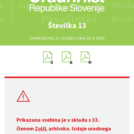
Številka 13
Uradni list RS, št. 13/2024 z dne 16. 2. 2024
Prikazana vsebina je v skladu s 33.
členom
ZoUL
arhivska. Izdaje uradnega