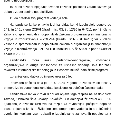
spolno nedotakljivost,
10. ni bil-a zoper njega/njo uveden kazenski postopek zaradi kaznivega
dejanja zoper spolno nedotakljivost,
11. da predloži svoj program vodenja šole.
Na razpis se lahko prijavijo tudi kandidati-ke, ki izpolnjujejo pogoje po
143. in 145., členu ZOFVI (Uradni list RS, št. 12/96 in 64/01), po 43. členu
Zakona o spremembah in dopolnitvah Zakona o organizaciji in financiranju
vzgoje in izobraževanja – ZOFVI-A (Uradni list RS, št. 64/01) ter 9. členu
Zakona o spremembah in dopolnitvah Zakona o organizaciji in financiranju
vzgoje in izobraževanja – ZOFVI-H (Uradni list RS, št. 58/09 in popr. 64/09 ter
65/09 in 20/11).
Kandidat-ka mora imeti pedagoško-andragoške, vodstvene,
organizacijske in druge sposobnosti za uspešno vodenje šole ter znati
rokovati z informacijsko tehnologijo in z osnovnimi računalniškimi programi.
Izbrani-a kandidat-ka bo imenovan-a za 5 let.
Predviden pričetek dela je s 1. 6. 2024.
Pogodba o zaposlitvi se lahko v
primeru izbire zunanjega kandidata-ke sklene za določen čas mandata.
Kandidati-ke lahko v roku 8 dni od objave tega razpisa na naslov: Svet
zavoda, Osnovna šola Oskarja Kovačiča, Ob dolenjski železnici 48, 1000
Ljubljana, z oznako: »Prijava na razpis za ravnatelja« pošljete: popolne
pisne prijave s kratkim življenjepisom, programom vodenja in s priloženimi
overjenimi kopijami vseh dokazil o izpolnjevanju zahtevanih pogojev ter z