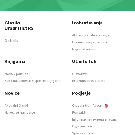
Glasilo
Izobraževanja
Uradni list RS
Aktualna izobraževanja
O glasilu
Izobraževanja po meri
Najem dvorane
Knjigarna
UL info tok
Novo v ponudbi
O storitvi
Kako nakupovati v spletni knjigarni
Preizkusi brezplačno
Novice
Podjetje
|
Aktualni članki
O podjetju
About
Naroči se na novice
Kontakt
Informacije javnega značaja
Oglaševanje
Splošni pogoji