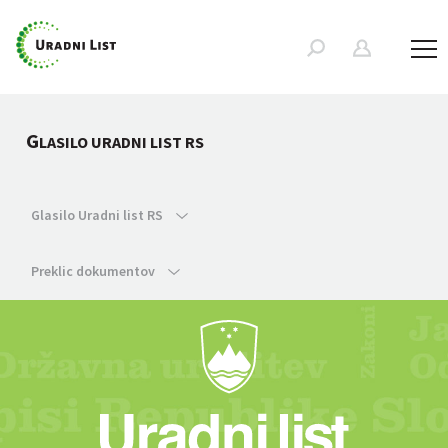
G
LASILO URADNI LIST RS
Glasilo Uradni list RS
Preklic dokumentov