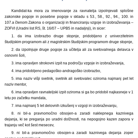
Kandidat-ka mora za imenovanje za ravnatelja izpolnjevati splošne
zakonske pogoje in posebne pogoje v skladu s 53., 58., 92., 94., 100. in
107.a členom Zakona o organizaciji in financiranju vzgoje in izobraževanja –
ZOFVI (Uradni list RS, št. 16/07 – UPB5 in nadaljnji), in sicer:
1. da ima izobrazbo druge stopnje, pridobljeno z univerzitetnim
študijskim programom ali z magistrskim študijskim programom druge stopnje,
2. da izpolnjuje druge pogoje za učitelja ali za svetovalnega delavca v
osnovni šoli,
3. ima opravljen strokovni izpit na področju vzgoje in izobraževanja,
4. ima pridobljeno pedagoško-andragoško izobrazbo,
5. ima naziv višji svetnik, svetnik ali svetovalec oziroma najmanj pet let
naziv mentor,
6. ima opravljen ravnateljski izpit oziroma si ga bo pridobil najkasneje v 1
letu po začetku mandata,
7. ima najmanj 5 let delovnih izkušenj v vzgoji in izobraževanju,
8. ni bil-a pravnomočno obsojen-a zaradi naklepnega kaznivega
dejanja, ki se preganja po uradni dolžnosti, na nepogojno kazen zapora v
trajanju več kot šest mesecev,
9. ni bil-a pravnomočno obsojen-a zaradi kaznivega dejanja zoper