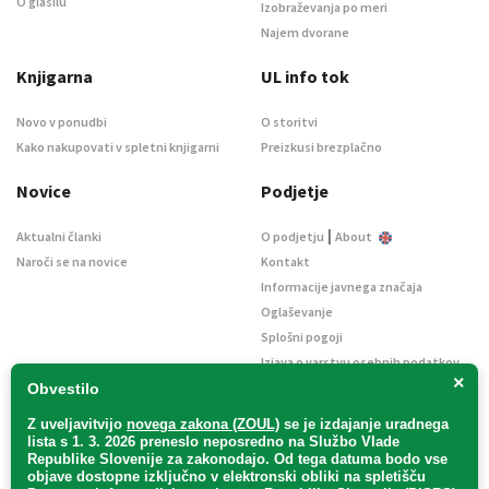
O glasilu
Izobraževanja po meri
Najem dvorane
Knjigarna
UL info tok
Novo v ponudbi
O storitvi
Kako nakupovati v spletni knjigarni
Preizkusi brezplačno
Novice
Podjetje
|
Aktualni članki
O podjetju
About
Naroči se na novice
Kontakt
Informacije javnega značaja
Oglaševanje
Splošni pogoji
Izjava o varstvu osebnih podatkov
×
E-dražbe
Obvestilo
Z uveljavitvijo
novega zakona (ZOUL)
se je
izdajanje uradnega
lista s 1. 3. 2026 preneslo
neposredno
na Službo Vlade
Republike Slovenije za zakonodajo
. Od tega datuma bodo vse
objave dostopne izključno v elektronski obliki na spletišču