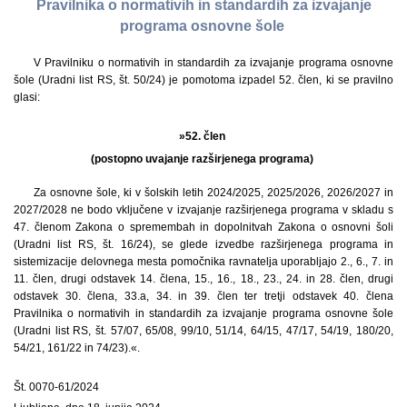
Pravilnika o normativih in standardih za izvajanje
programa osnovne šole
V Pravilniku o normativih in standardih za izvajanje programa osnovne
šole (Uradni list RS, št. 50/24) je pomotoma izpadel 52. člen, ki se pravilno
glasi:
»52. člen
(postopno uvajanje razširjenega programa)
Za osnovne šole, ki v šolskih letih 2024/2025, 2025/2026, 2026/2027 in
2027/2028 ne bodo vključene v izvajanje razširjenega programa v skladu s
47. členom Zakona o spremembah in dopolnitvah Zakona o osnovni šoli
(Uradni list RS, št. 16/24), se glede izvedbe razširjenega programa in
sistemizacije delovnega mesta pomočnika ravnatelja uporabljajo 2., 6., 7. in
11. člen, drugi odstavek 14. člena, 15., 16., 18., 23., 24. in 28. člen, drugi
odstavek 30. člena, 33.a, 34. in 39. člen ter tretji odstavek 40. člena
Pravilnika o normativih in standardih za izvajanje programa osnovne šole
(Uradni list RS, št. 57/07, 65/08, 99/10, 51/14, 64/15, 47/17, 54/19, 180/20,
54/21, 161/22 in 74/23).«.
Št. 0070-61/2024