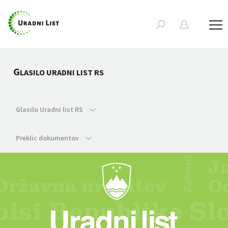
G
LASILO URADNI LIST RS
Glasilo Uradni list RS
Preklic dokumentov