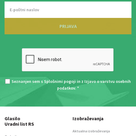
PRIJAVA
Seznanjen sem s
Splošnimi pogoji
in z
Izjavo o varstvu osebnih
podatkov
. *
Glasilo
Izobraževanja
Uradni list RS
Aktualna izobraževanja