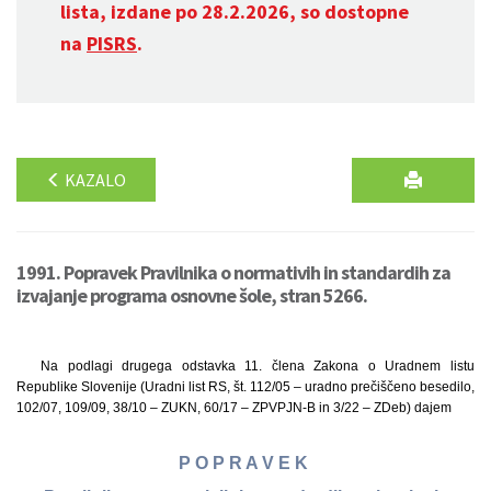
lista, izdane po 28.2.2026, so dostopne
na
PISRS
.
KAZALO
1991. Popravek Pravilnika o normativih in standardih za
izvajanje programa osnovne šole, stran 5266.
Na podlagi drugega odstavka 11. člena Zakona o Uradnem listu
Republike Slovenije (Uradni list RS, št. 112/05 – uradno prečiščeno besedilo,
102/07, 109/09, 38/10 – ZUKN, 60/17 – ZPVPJN-B in 3/22 – ZDeb) dajem
P O P R A V E K