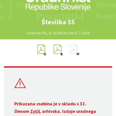
Številka 55
Uradni list RS, št. 55/2024 z dne 5. 7. 2024
Prikazana vsebina je v skladu s 33.
členom
ZoUL
arhivska. Izdaje uradnega