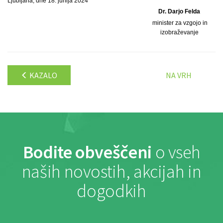
Ljubljana, dne 18. junija 2024
Dr. Darjo Felda
minister za vzgojo in
izobraževanje
KAZALO
NA VRH
Bodite obveščeni
o vseh
naših novostih, akcijah in
dogodkih