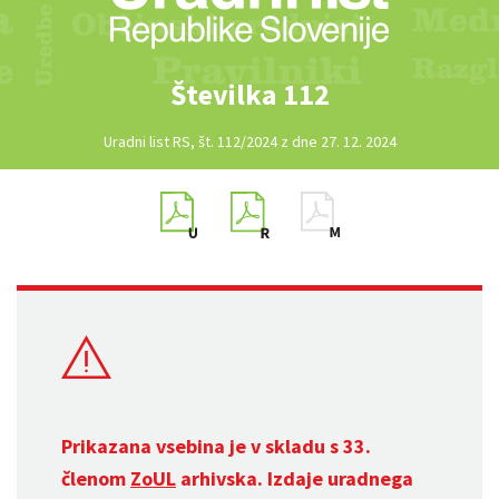
Številka 112
Uradni list RS, št. 112/2024 z dne 27. 12. 2024
Prikazana vsebina je v skladu s 33.
členom
ZoUL
arhivska. Izdaje uradnega