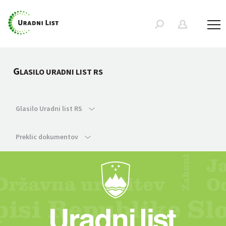
G
LASILO URADNI LIST RS
Glasilo Uradni list RS
Preklic dokumentov