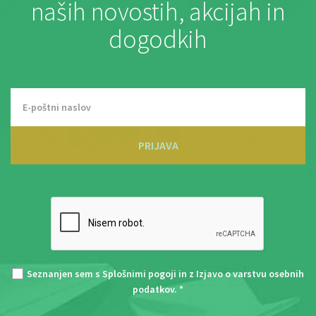
naših novostih, akcijah in
dogodkih
PRIJAVA
Seznanjen sem s
Splošnimi pogoji
in z
Izjavo o varstvu osebnih
podatkov
. *