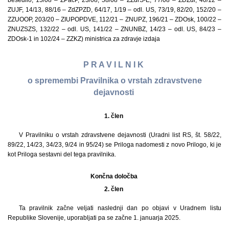
besedilo, 15/08 – ZPacP, 23/08, 58/08 – ZZdrS-E, 77/08 – ZDZdr, 40/12 –
ZUJF, 14/13, 88/16 – ZdZPZD, 64/17, 1/19 – odl. US, 73/19, 82/20, 152/20 –
ZZUOOP, 203/20 – ZIUPOPDVE, 112/21 – ZNUPZ, 196/21 – ZDOsk, 100/22 –
ZNUZSZS, 132/22 – odl. US, 141/22 – ZNUNBZ, 14/23 – odl. US, 84/23 –
ZDOsk-1 in 102/24 – ZZKZ) ministrica za zdravje izdaja
P R A V I L N I K
o spremembi Pravilnika o vrstah zdravstvene
dejavnosti
1. člen
V Pravilniku o vrstah zdravstvene dejavnosti (Uradni list RS, št. 58/22,
89/22, 14/23, 34/23, 9/24 in 95/24) se Priloga nadomesti z novo Prilogo, ki je
kot Priloga sestavni del tega pravilnika.
Končna določba
2. člen
Ta pravilnik začne veljati naslednji dan po objavi v Uradnem listu
Republike Slovenije, uporabljati pa se začne 1. januarja 2025.