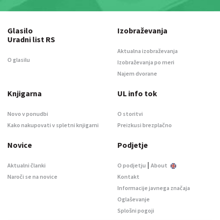
Glasilo
Izobraževanja
Uradni list RS
Aktualna izobraževanja
O glasilu
Izobraževanja po meri
Najem dvorane
Knjigarna
UL info tok
Novo v ponudbi
O storitvi
Kako nakupovati v spletni knjigarni
Preizkusi brezplačno
Novice
Podjetje
|
Aktualni članki
O podjetju
About
Naroči se na novice
Kontakt
Informacije javnega značaja
Oglaševanje
Splošni pogoji