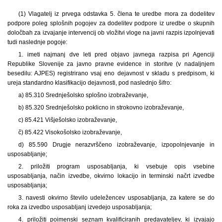
(1) Vlagatelj iz prvega odstavka 5. člena te uredbe mora za dodelitev
podpore poleg splošnih pogojev za dodelitev podpore iz uredbe o skupnih
določbah za izvajanje intervencij ob vložitvi vloge na javni razpis izpolnjevati
tudi naslednje pogoje:
1. imeti najmanj dve leti pred objavo javnega razpisa pri Agenciji
Republike Slovenije za javno pravne evidence in storitve (v nadaljnjem
besedilu: AJPES) registrirano vsaj eno dejavnost v skladu s predpisom, ki
ureja standardno klasifikacijo dejavnosti, pod naslednjo šifro:
a) 85.310 Srednješolsko splošno izobraževanje,
b) 85.320 Srednješolsko poklicno in strokovno izobraževanje,
c) 85.421 Višješolsko izobraževanje,
č) 85.422 Visokošolsko izobraževanje,
d) 85.590 Drugje nerazvrščeno izobraževanje, izpopolnjevanje in
usposabljanje;
2. priložiti program usposabljanja, ki vsebuje opis vsebine
usposabljanja, način izvedbe, okvirno lokacijo in terminski načrt izvedbe
usposabljanja;
3. navesti okvirno število udeležencev usposabljanja, za katere se do
roka za izvedbo usposabljanj izvedejo usposabljanja;
4. priložiti poimenski seznam kvalificiranih predavateljev, ki izvajajo