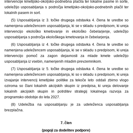
intervencije kmetijsko-okoljsko-podnebna plačila ter lokalne pasme in sorte,
udeležijo usposabljanja s področja kmetijsko-okoljsko-podnebnih plačil ter
lokalnih pasem in sort.
(5) Usposabljanja iz 3. točke drugega odstavka 4. člena te uredbe so
namenjena udeležencem usposabljanja, ki se v skladu s predpisom, ki ureja
intervencijo ekološko kmetovanje in ekološko čebelarjenje, udeležijo
usposabljanja s področja ekološkega kmetovanja in čebelarjenja.
(6) Usposabljanja iz 4. točke drugega odstavka 4. člena te uredbe so
namenjena udeležencem usposabljanja, ki se v skladu s predpisom, ki ureja
intervencijo pomoč za zagon dejavnosti za mlade kmete udeležijo
usposabljanja iz vsebin, namenjenih mladim prevzemnikom.
(7) Usposabljanja iz 5. točke drugega odstavka 4. člena te uredbe so
namenjena udeležencem usposabljanja, ki so v skladu s predpisom, ki ureja
izvajanje intervencij kmetijske politike za tekoče leto oddali zbirno vlogo
oziroma so člani lokalnih akcijskih skupin iz predpisa, ki ureja delovanje
lokalnih akcijskih skupin in potrditev strategij lokalnega razvoja za
programsko obdobje do leta 2027.
(8) Udeležba na usposabljanju je za udeleženca usposabljanja
brezplačna.
7. člen
(pogoji za dodelitev podpore)