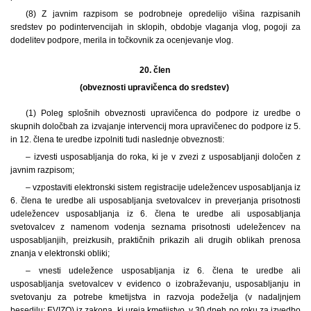
(8) Z javnim razpisom se podrobneje opredelijo višina razpisanih
sredstev po podintervencijah in sklopih, obdobje vlaganja vlog, pogoji za
dodelitev podpore, merila in točkovnik za ocenjevanje vlog.
20. člen
(obveznosti upravičenca do sredstev)
(1) Poleg splošnih obveznosti upravičenca do podpore iz uredbe o
skupnih določbah za izvajanje intervencij mora upravičenec do podpore iz 5.
in 12. člena te uredbe izpolniti tudi naslednje obveznosti:
– izvesti usposabljanja do roka, ki je v zvezi z usposabljanji določen z
javnim razpisom;
– vzpostaviti elektronski sistem registracije udeležencev usposabljanja iz
6. člena te uredbe ali usposabljanja svetovalcev in preverjanja prisotnosti
udeležencev usposabljanja iz 6. člena te uredbe ali usposabljanja
svetovalcev z namenom vodenja seznama prisotnosti udeležencev na
usposabljanjih, preizkusih, praktičnih prikazih ali drugih oblikah prenosa
znanja v elektronski obliki;
– vnesti udeležence usposabljanja iz 6. člena te uredbe ali
usposabljanja svetovalcev v evidenco o izobraževanju, usposabljanju in
svetovanju za potrebe kmetijstva in razvoja podeželja (v nadaljnjem
besedilu: EVIZO) iz zakona, ki ureja kmetijstvo, v 30 dneh po roku za izvedbo