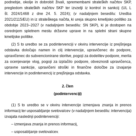
podnebje, okolje in dobrobit živali, spremembami strateških načrtov SKP,
pregledom strateških načrtov SKP ter izvzetji iz kontrol in sankcij (UL L
št. 2024/1468 z dne 24. 5. 2024); (v nadaljnjem besedilu: Uredba
2021/2115/EU) in iz strateškega načrta, ki ureja skupno kmetijsko politiko za
obdobje 2023–2027 (v nadaljnjem besedilu: SN SKP), ki je dostopen na
osrednjem spletnem mestu državne uprave in na spletni strani skupne
kmetijske politike.
(2) S to uredbo se za podintervenciji v okviru intervencije iz prejšnjega
odstavka določajo namen in cilj intervencije, upravičenec do podpore,
upravičenec do subvencionirane storitve, pogoji za dodelitev podpore, merila
za ocenjevanje vlog, pogoji za izplačilo podpore, obveznosti upravičenca,
upravne sankcije, upravičeni stroški in finančne določbe za izvajanje
intervencije in podintervencij iz prejšnjega odstavka.
2. člen
(podintervenciji)
(1) S to uredbo se v okviru intervencije izmenjava znanja in prenos
informacij ter usposabljanje svetovalcev (v nadaljnjem besedilu: intervencija)
izvajata naslednji podintervenciji:
– izmenjava znanja in prenos informacij,
– usposabljanje svetovalcev.