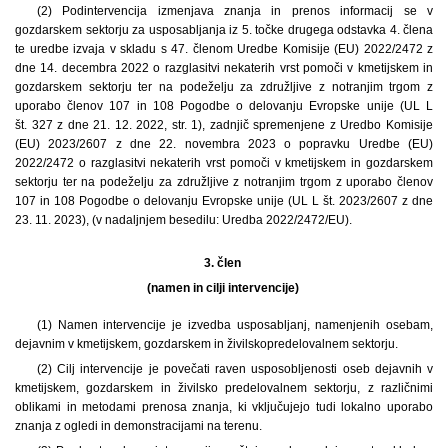
(2) Podintervencija izmenjava znanja in prenos informacij se v
gozdarskem sektorju za usposabljanja iz 5. točke drugega odstavka 4. člena
te uredbe izvaja v skladu s 47. členom Uredbe Komisije (EU) 2022/2472 z
dne 14. decembra 2022 o razglasitvi nekaterih vrst pomoči v kmetijskem in
gozdarskem sektorju ter na podeželju za združljive z notranjim trgom z
uporabo členov 107 in 108 Pogodbe o delovanju Evropske unije (UL L
št. 327 z dne 21. 12. 2022, str. 1), zadnjič spremenjene z Uredbo Komisije
(EU) 2023/2607 z dne 22. novembra 2023 o popravku Uredbe (EU)
2022/2472 o razglasitvi nekaterih vrst pomoči v kmetijskem in gozdarskem
sektorju ter na podeželju za združljive z notranjim trgom z uporabo členov
107 in 108 Pogodbe o delovanju Evropske unije (UL L št. 2023/2607 z dne
23. 11. 2023), (v nadaljnjem besedilu: Uredba 2022/2472/EU).
3. člen
(namen in cilji intervencije)
(1) Namen intervencije je izvedba usposabljanj, namenjenih osebam,
dejavnim v kmetijskem, gozdarskem in živilskopredelovalnem sektorju.
(2) Cilj intervencije je povečati raven usposobljenosti oseb dejavnih v
kmetijskem, gozdarskem in živilsko predelovalnem sektorju, z različnimi
oblikami in metodami prenosa znanja, ki vključujejo tudi lokalno uporabo
znanja z ogledi in demonstracijami na terenu.