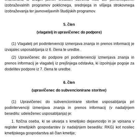
izobraževalnih programov poklicnega, srednjega in višjega strokovnega
izobraževanja ter javnoveljavnih študijskih programov.
5. člen
(vlagatelj in upravičenec do podpore)
(1) Vlagatelj pri podintervenciji izmenjava znanja in prenos informacij je
izvajalec usposabljanja iz 6. člena te uredbe.
(2) Upravičenec do podpore pri podintervenciji izmenjava znanja in
prenos informacij je vlagatelj iz prejšnjega odstavka, ki izpolnjuje pogoje za
dodelitev podpore iz 7. člena te uredbe.
6. člen
(upravičenec do subvencionirane storitve)
(1) Upravičenec do subvencionirane storitve usposabljanja pri
podintervenciji izmenjava znanja in prenos informacij (v nadaljnjem
besedilu: udeleženec usposabljanja) je:
1. fizična oseba, ki se ukvarja s kmetijsko dejavnostjo in je vpisana v
register kmetijskih gospodarstev (v nadaljnjem besedilu: RKG) kot nosilec
kmetijskega gospodarstva ali član kmetije;