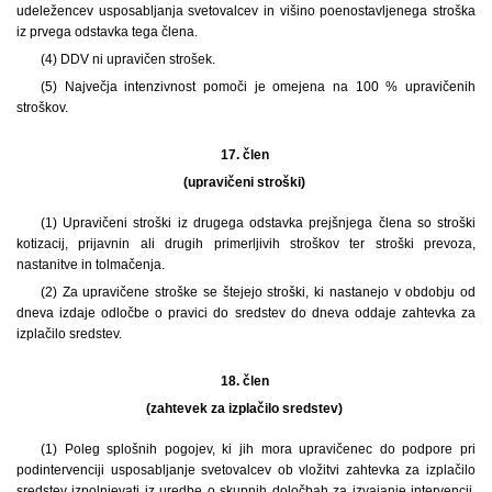
udeležencev usposabljanja svetovalcev in višino poenostavljenega stroška
iz prvega odstavka tega člena.
(4) DDV ni upravičen strošek.
(5) Največja intenzivnost pomoči je omejena na 100 % upravičenih
stroškov.
17. člen
(upravičeni stroški)
(1) Upravičeni stroški iz drugega odstavka prejšnjega člena so stroški
kotizacij, prijavnin ali drugih primerljivih stroškov ter stroški prevoza,
nastanitve in tolmačenja.
(2) Za upravičene stroške se štejejo stroški, ki nastanejo v obdobju od
dneva izdaje odločbe o pravici do sredstev do dneva oddaje zahtevka za
izplačilo sredstev.
18. člen
(zahtevek za izplačilo sredstev)
(1) Poleg splošnih pogojev, ki jih mora upravičenec do podpore pri
podintervenciji usposabljanje svetovalcev ob vložitvi zahtevka za izplačilo
sredstev izpolnjevati iz uredbe o skupnih določbah za izvajanje intervencij,