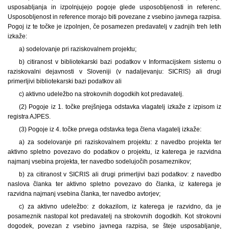
usposabljanja in izpolnjujejo pogoje glede usposobljenosti in referenc.
Usposobljenost in reference morajo biti povezane z vsebino javnega razpisa.
Pogoj iz te točke je izpolnjen, če posamezen predavatelj v zadnjih treh letih
izkaže:
a) sodelovanje pri raziskovalnem projektu;
b) citiranost v bibliotekarski bazi podatkov v Informacijskem sistemu o
raziskovalni dejavnosti v Sloveniji (v nadaljevanju: SICRIS) ali drugi
primerljivi bibliotekarski bazi podatkov ali
c) aktivno udeležbo na strokovnih dogodkih kot predavatelj.
(2) Pogoje iz 1. točke prejšnjega odstavka vlagatelj izkaže z izpisom iz
registra AJPES.
(3) Pogoje iz 4. točke prvega odstavka tega člena vlagatelj izkaže:
a) za sodelovanje pri raziskovalnem projektu: z navedbo projekta ter
aktivno spletno povezavo do podatkov o projektu, iz katerega je razvidna
najmanj vsebina projekta, ter navedbo sodelujočih posameznikov;
b) za citiranost v SICRIS ali drugi primerljivi bazi podatkov: z navedbo
naslova članka ter aktivno spletno povezavo do članka, iz katerega je
razvidna najmanj vsebina članka, ter navedbo avtorjev;
c) za aktivno udeležbo: z dokazilom, iz katerega je razvidno, da je
posameznik nastopal kot predavatelj na strokovnih dogodkih. Kot strokovni
dogodek, povezan z vsebino javnega razpisa, se šteje usposabljanje,