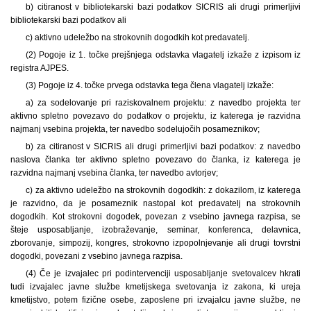
b) citiranost v bibliotekarski bazi podatkov SICRIS ali drugi primerljivi
bibliotekarski bazi podatkov ali
c) aktivno udeležbo na strokovnih dogodkih kot predavatelj.
(2) Pogoje iz 1. točke prejšnjega odstavka vlagatelj izkaže z izpisom iz
registra AJPES.
(3) Pogoje iz 4. točke prvega odstavka tega člena vlagatelj izkaže:
a) za sodelovanje pri raziskovalnem projektu: z navedbo projekta ter
aktivno spletno povezavo do podatkov o projektu, iz katerega je razvidna
najmanj vsebina projekta, ter navedbo sodelujočih posameznikov;
b) za citiranost v SICRIS ali drugi primerljivi bazi podatkov: z navedbo
naslova članka ter aktivno spletno povezavo do članka, iz katerega je
razvidna najmanj vsebina članka, ter navedbo avtorjev;
c) za aktivno udeležbo na strokovnih dogodkih: z dokazilom, iz katerega
je razvidno, da je posameznik nastopal kot predavatelj na strokovnih
dogodkih. Kot strokovni dogodek, povezan z vsebino javnega razpisa, se
šteje usposabljanje, izobraževanje, seminar, konferenca, delavnica,
zborovanje, simpozij, kongres, strokovno izpopolnjevanje ali drugi tovrstni
dogodki, povezani z vsebino javnega razpisa.
(4) Če je izvajalec pri podintervenciji usposabljanje svetovalcev hkrati
tudi izvajalec javne službe kmetijskega svetovanja iz zakona, ki ureja
kmetijstvo, potem fizične osebe, zaposlene pri izvajalcu javne službe, ne