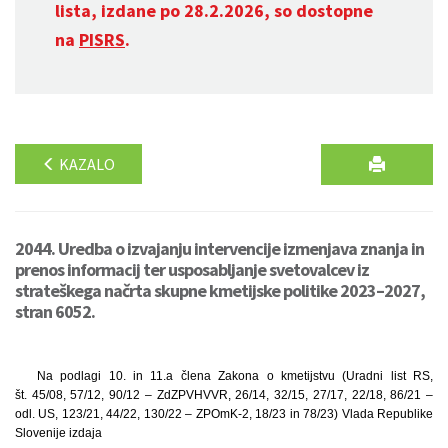
lista, izdane po 28.2.2026, so dostopne
na
PISRS
.
KAZALO
2044. Uredba o izvajanju intervencije izmenjava znanja in
prenos informacij ter usposabljanje svetovalcev iz
strateškega načrta skupne kmetijske politike 2023–2027,
stran 6052.
Na podlagi 10. in 11.a člena Zakona o kmetijstvu (Uradni list RS,
št. 45/08, 57/12, 90/12 – ZdZPVHVVR, 26/14, 32/15, 27/17, 22/18, 86/21 –
odl. US, 123/21, 44/22, 130/22 – ZPOmK-2, 18/23 in 78/23) Vlada Republike
Slovenije izdaja