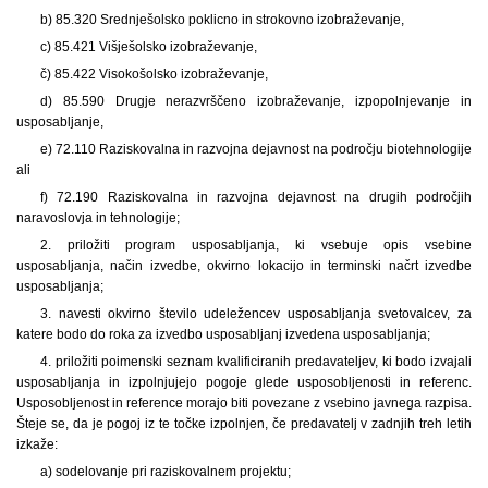
b) 85.320 Srednješolsko poklicno in strokovno izobraževanje,
c) 85.421 Višješolsko izobraževanje,
č) 85.422 Visokošolsko izobraževanje,
d) 85.590 Drugje nerazvrščeno izobraževanje, izpopolnjevanje in
usposabljanje,
e) 72.110 Raziskovalna in razvojna dejavnost na področju biotehnologije
ali
f) 72.190 Raziskovalna in razvojna dejavnost na drugih področjih
naravoslovja in tehnologije;
2. priložiti program usposabljanja, ki vsebuje opis vsebine
usposabljanja, način izvedbe, okvirno lokacijo in terminski načrt izvedbe
usposabljanja;
3. navesti okvirno število udeležencev usposabljanja svetovalcev, za
katere bodo do roka za izvedbo usposabljanj izvedena usposabljanja;
4. priložiti poimenski seznam kvalificiranih predavateljev, ki bodo izvajali
usposabljanja in izpolnjujejo pogoje glede usposobljenosti in referenc.
Usposobljenost in reference morajo biti povezane z vsebino javnega razpisa.
Šteje se, da je pogoj iz te točke izpolnjen, če predavatelj v zadnjih treh letih
izkaže:
a) sodelovanje pri raziskovalnem projektu;