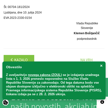
Št. 00704-181/2024
Ljubljana, dne 10. julija 2024
EVA 2023-2330-0154
Vlada Republike
Slovenije
Klemen Boštjančič
podpredsednik
KAZALO
NA VRH
×
Obvestilo
Z uveljavitvijo
novega zakona (ZOUL)
se je
izdajanje uradnega
lista s 1. 3. 2026 preneslo
neposredno
na Službo Vlade
Republike Slovenije za zakonodajo
. Od tega datuma bodo vse
objave dostopne izključno v elektronski obliki na spletišču
Pravnega informacijskega sistema Republike Slovenije (PISRS),
Bodite obveščeni
o vseh
tiskana izdaja pa se z 28. 2. 2026 ukinja.
naših novostih, akcijah in