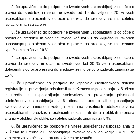
2. če upravičenec do podpore ne izvede vseh usposabljanj iz odločbe o
pravici do sredstev, in sicer ne izvede od 10 do vključno 20 % vseh
usposabljanj, določenih v odločbi o pravici do sredstev, se mu celotno
izplačilo zmanjša za 5 %;
3. če upravičenec do podpore ne izvede vseh usposabljanj iz odločbe o
pravici do sredstev, in sicer ne izvede več kot 20 do vključno 30 % vseh
usposabljanj, določenih v odločbi o pravici do sredstev, se mu celotno
izplačilo zmanjša za 10 %;
4. če upravičenec do podpore ne izvede vseh usposabljanj iz odločbe o
pravici do sredstev, in sicer ne izvede več kot 30 % vseh usposabljanj,
določenih v odločbi o pravici do sredstev, se mu celotno izplačilo zmanjša za
15 %;
5. če upravičenec do podpore ne vzpostavi elektronskega sistema
registracije in preverjanja prisotnosti udeležencev usposabljanja iz 6. člena
te uredbe ali usposabljanja svetovalcev in preverjanja prisotnosti
udeležencev usposabljanja iz 6. člena te uredbe ali usposabljanja
svetovalcev z namenom vodenja seznama prisotnosti udeležencev na
usposabljanjih, preizkusih, praktičnih prikazih ali drugih oblikah prenosa
znanja v elektronski obliki, se celotno izplačilo zmanjša za 5 %;
6. če upravičenec do podpore ne vnese udeležencev usposabljanja iz
6. člena te uredbe ali usposabljanja svetovalcev v aplikacijo EVIZO, se
zahtevek za izplačilo za tega udeleženca ne izplača;