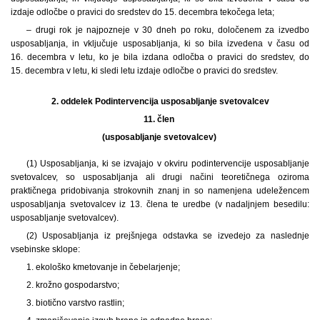
izdaje odločbe o pravici do sredstev do 15. decembra tekočega leta;
– drugi rok je najpozneje v 30 dneh po roku, določenem za izvedbo
usposabljanja, in vključuje usposabljanja, ki so bila izvedena v času od
16. decembra v letu, ko je bila izdana odločba o pravici do sredstev, do
15. decembra v letu, ki sledi letu izdaje odločbe o pravici do sredstev.
2. oddelek
Podintervencija usposabljanje svetovalcev
11. člen
(usposabljanje svetovalcev)
(1) Usposabljanja, ki se izvajajo v okviru podintervencije usposabljanje
svetovalcev, so usposabljanja ali drugi načini teoretičnega oziroma
praktičnega pridobivanja strokovnih znanj in so namenjena udeležencem
usposabljanja svetovalcev iz 13. člena te uredbe (v nadaljnjem besedilu:
usposabljanje svetovalcev).
(2) Usposabljanja iz prejšnjega odstavka se izvedejo za naslednje
vsebinske sklope:
1. ekološko kmetovanje in čebelarjenje;
2. krožno gospodarstvo;
3. biotično varstvo rastlin;