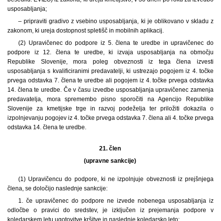
usposabljanja;
– pripraviti gradivo z vsebino usposabljanja, ki je oblikovano v skladu z
zakonom, ki ureja dostopnost spletišč in mobilnih aplikacij.
(2) Upravičenec do podpore iz 5. člena te uredbe in upravičenec do
podpore iz 12. člena te uredbe, ki izvaja usposabljanja na območju
Republike Slovenije, mora poleg obveznosti iz tega člena izvesti
usposabljanja s kvalificiranimi predavatelji, ki ustrezajo pogojem iz 4. točke
prvega odstavka 7. člena te uredbe ali pogojem iz 4. točke prvega odstavka
14. člena te uredbe. Če v času izvedbe usposabljanja upravičenec zamenja
predavatelja, mora spremembo pisno sporočiti na Agencijo Republike
Slovenije za kmetijske trge in razvoj podeželja ter priložiti dokazila o
izpolnjevanju pogojev iz 4. točke prvega odstavka 7. člena ali 4. točke prvega
odstavka 14. člena te uredbe.
21. člen
(upravne sankcije)
(1) Upravičencu do podpore, ki ne izpolnjuje obveznosti iz prejšnjega
člena, se določijo naslednje sankcije:
1. če upravičenec do podpore ne izvede nobenega usposabljanja iz
odločbe o pravici do sredstev, je izključen iz prejemanja podpore v
koledarskem letu ugotovitve kršitve in naslednje koledarsko leto;