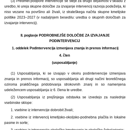
(3) Predmet podpore intervencije se šteje za drugo dejavnost v skladu z
uredbo, ki ureja skupne določbe za izvajanje intervencij razvoja podeželja, ki
niso vezane na površino ali živali, iz strateškega načrta skupne kmetijske
politike 2023–2027 (v nadaljnjem besedilu: uredba o skupnih določbah za
izvajanje intervencij).
II. poglavje PODROBNEJŠE DOLOČBE ZA IZVAJANJE
PODINTERVENCIJ
1. oddelek
Podintervencija izmenjava znanja in prenos informacij
4. člen
(usposabljanje)
(1) Usposabljanja, ki se izvajajo v okviru podintervencije izmenjava
znanja in prenos informacij, so usposabljanja ali drugi načini teoretičnega
oziroma praktičnega pridobivanja strokovnih znanj in so namenjena
udeležencem usposabljanja iz 6. člena te uredbe.
(2) Usposabljanja iz prejšnjega odstavka se izvedejo za naslednje
vsebinske sklope:
1. vsebine iz intervencije dobrobit živali;
2. vsebine iz intervencij kmetijsko-okoljsko-podnebna plačila in lokalne
pasme in sorte;
3. vsebine iz intervencije ekološko kmetovanje in ekološko čebelarjenje;