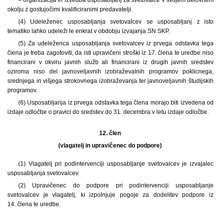
okolju z gostujočimi kvalificiranimi predavatelji.
(4) Udeleženec usposabljanja svetovalcev se usposabljanj z isto
tematiko lahko udeleži le enkrat v obdobju izvajanja SN SKP.
(5) Za udeleženca usposabljanja svetovalcev iz prvega odstavka tega
člena je treba zagotoviti, da isti upravičeni stroški iz 17. člena te uredbe niso
financirani v okviru javnih služb ali financirani iz drugih javnih sredstev
oziroma niso del javnoveljavnih izobraževalnih programov poklicnega,
srednjega in višjega strokovnega izobraževanja ter javnoveljavnih študijskih
programov.
(6) Usposabljanja iz prvega odstavka tega člena morajo biti izvedena od
izdaje odločbe o pravici do sredstev do 31. decembra v letu izdaje odločbe.
12. člen
(vlagatelj in upravičenec do podpore)
(1) Vlagatelj pri podintervenciji usposabljanje svetovalcev je izvajalec
usposabljanja svetovalcev.
(2) Upravičenec do podpore pri podintervenciji usposabljanje
svetovalcev je vlagatelj, ki izpolnjuje pogoje za dodelitev podpore iz
14. člena te uredbe.