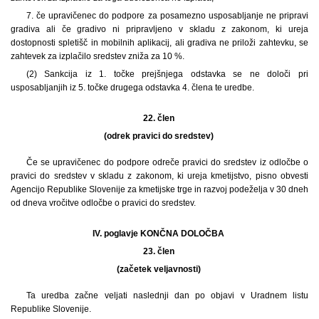
7. če upravičenec do podpore za posamezno usposabljanje ne pripravi
gradiva ali če gradivo ni pripravljeno v skladu z zakonom, ki ureja
dostopnosti spletišč in mobilnih aplikacij, ali gradiva ne priloži zahtevku, se
zahtevek za izplačilo sredstev zniža za 10 %.
(2) Sankcija iz 1. točke prejšnjega odstavka se ne določi pri
usposabljanjih iz 5. točke drugega odstavka 4. člena te uredbe.
22. člen
(odrek pravici do sredstev)
Če se upravičenec do podpore odreče pravici do sredstev iz odločbe o
pravici do sredstev v skladu z zakonom, ki ureja kmetijstvo, pisno obvesti
Agencijo Republike Slovenije za kmetijske trge in razvoj podeželja v 30 dneh
od dneva vročitve odločbe o pravici do sredstev.
IV. poglavje KONČNA DOLOČBA
23. člen
(začetek veljavnosti)
Ta uredba začne veljati naslednji dan po objavi v Uradnem listu
Republike Slovenije.