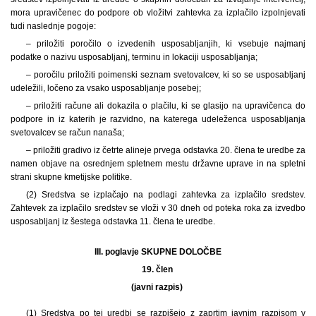
mora upravičenec do podpore ob vložitvi zahtevka za izplačilo izpolnjevati
tudi naslednje pogoje:
– priložiti poročilo o izvedenih usposabljanjih, ki vsebuje najmanj
podatke o nazivu usposabljanj, terminu in lokaciji usposabljanja;
– poročilu priložiti poimenski seznam svetovalcev, ki so se usposabljanj
udeležili, ločeno za vsako usposabljanje posebej;
– priložiti račune ali dokazila o plačilu, ki se glasijo na upravičenca do
podpore in iz katerih je razvidno, na katerega udeleženca usposabljanja
svetovalcev se račun nanaša;
– priložiti gradivo iz četrte alineje prvega odstavka 20. člena te uredbe za
namen objave na osrednjem spletnem mestu državne uprave in na spletni
strani skupne kmetijske politike.
(2) Sredstva se izplačajo na podlagi zahtevka za izplačilo sredstev.
Zahtevek za izplačilo sredstev se vloži v 30 dneh od poteka roka za izvedbo
usposabljanj iz šestega odstavka 11. člena te uredbe.
III. poglavje SKUPNE DOLOČBE
19. člen
(javni razpis)
(1) Sredstva po tej uredbi se razpišejo z zaprtim javnim razpisom v