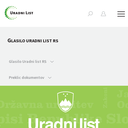
G
LASILO URADNI LIST RS
Glasilo Uradni list RS
Preklic dokumentov