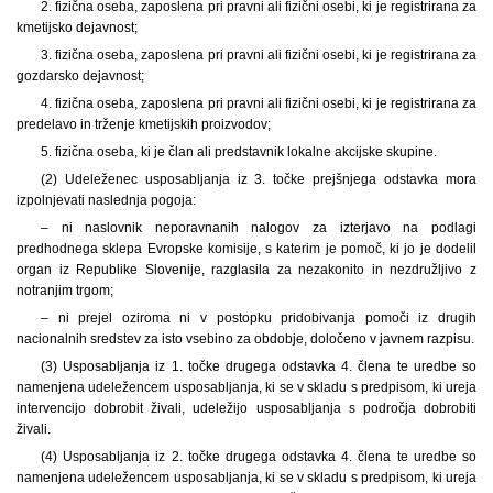
2. fizična oseba, zaposlena pri pravni ali fizični osebi, ki je registrirana za
kmetijsko dejavnost;
3. fizična oseba, zaposlena pri pravni ali fizični osebi, ki je registrirana za
gozdarsko dejavnost;
4. fizična oseba, zaposlena pri pravni ali fizični osebi, ki je registrirana za
predelavo in trženje kmetijskih proizvodov;
5. fizična oseba, ki je član ali predstavnik lokalne akcijske skupine.
(2) Udeleženec usposabljanja iz 3. točke prejšnjega odstavka mora
izpolnjevati naslednja pogoja:
– ni naslovnik neporavnanih nalogov za izterjavo na podlagi
predhodnega sklepa Evropske komisije, s katerim je pomoč, ki jo je dodelil
organ iz Republike Slovenije, razglasila za nezakonito in nezdružljivo z
notranjim trgom;
– ni prejel oziroma ni v postopku pridobivanja pomoči iz drugih
nacionalnih sredstev za isto vsebino za obdobje, določeno v javnem razpisu.
(3) Usposabljanja iz 1. točke drugega odstavka 4. člena te uredbe so
namenjena udeležencem usposabljanja, ki se v skladu s predpisom, ki ureja
intervencijo dobrobit živali, udeležijo usposabljanja s področja dobrobiti
živali.
(4) Usposabljanja iz 2. točke drugega odstavka 4. člena te uredbe so
namenjena udeležencem usposabljanja, ki se v skladu s predpisom, ki ureja