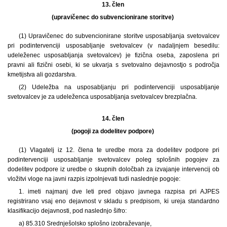
13. člen
(upravičenec do subvencionirane storitve)
(1) Upravičenec do subvencionirane storitve usposabljanja svetovalcev
pri podintervenciji usposabljanje svetovalcev (v nadaljnjem besedilu:
udeleženec usposabljanja svetovalcev) je fizična oseba, zaposlena pri
pravni ali fizični osebi, ki se ukvarja s svetovalno dejavnostjo s področja
kmetijstva ali gozdarstva.
(2) Udeležba na usposabljanju pri podintervenciji usposabljanje
svetovalcev je za udeleženca usposabljanja svetovalcev brezplačna.
14. člen
(pogoji za dodelitev podpore)
(1) Vlagatelj iz 12. člena te uredbe mora za dodelitev podpore pri
podintervenciji usposabljanje svetovalcev poleg splošnih pogojev za
dodelitev podpore iz uredbe o skupnih določbah za izvajanje intervencij ob
vložitvi vloge na javni razpis izpolnjevati tudi naslednje pogoje:
1. imeti najmanj dve leti pred objavo javnega razpisa pri AJPES
registrirano vsaj eno dejavnost v skladu s predpisom, ki ureja standardno
klasifikacijo dejavnosti, pod naslednjo šifro:
a) 85.310 Srednješolsko splošno izobraževanje,