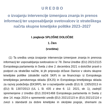
U R E D B O
o izvajanju intervencije izmenjava znanja in prenos
informacij ter usposabljanje svetovalcev iz strateškega
načrta skupne kmetijske politike 2023–2027
I. poglavje SPLOŠNE DOLOČBE
1. člen
(vsebina)
(1) Ta uredba ureja izvajanje intervencije izmenjave znanja in prenosa
informacij ter usposabljanja svetovalcev iz 78. člena Uredbe (EU) 2021/2115
Evropskega parlamenta in Sveta z dne 2. decembra 2021 o določitvi pravil o
podpori za strateške načrte, ki jih pripravijo države članice v okviru skupne
kmetijske politike (strateški načrti SKP) in se financirajo iz Evropskega
kmetijskega jamstvenega sklada (EKJS) in Evropskega kmetijskega sklada
za razvoj podeželja (EKSRP), ter o razveljavitvi uredb (EU) št. 1305/2013 in
(EU) št. 1307/2013 (UL L št. 435 z dne 6. 12. 2021, str. 1), zadnjič
spremenjene z Uredbo (EU) 2024/1468 Evropskega parlamenta in Sveta z
dne 14. maja 2024 o spremembi uredb (EU) 2021/2115 in (EU) 2021/2116 v
zvezi s standardi za dobre kmetijske in okoljske pogoje, shemami za