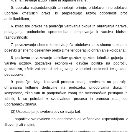
4. zmanjševanje izgub hrane in odpadne hrane;
5. uporaba najsodobnejših tehnologij prireje, pridelave in predelave,
uporabe kmetijskih praks, ki preprečujejo razvoj odpornosti proti
antimikrobikom;
6. kmetijske prakse na področju varovanja okolja in ohranjanja narave,
prilagajanja podnebnim spremembam, prispevanja k varstvu biotske
raznovrstnosti;
7. povezovanje sheme konzervirajoča obdelava tal s shemo naknadni
posevki ter shemo ozelenitev preko zime ter operacijo ohranjanje kolobarja;
8. poslovno povezovanje lastnikov gozdov, gozdne tehnike, gojenja in
varstva gozdov, gozdarske ekonomike, davčne politike na področju
gozdarstva, tržnih zakonitosti pri trgovanju z lesnimi sortimenti ter gozdne
pedagogike;
9. področje dviga kakovosti prenosa znanj, predvsem na področju
ohranjanja kulturne dediščine na podeželju, pridobivanja digitalnih
kompetenc, trženjskih in podjetniških znanj ter metodoloških pristopov in
tehnik, ki so potrebni v svetovalnem procesu in prenosu znanj do
uporabnikov znanja.
(3) Usposabljanje svetovalcev se izvaja kot:
– napotitev svetovalcev na enodnevna ali večdnevna usposabljana v
Sloveniji ali v tujini;
– organizacija in izvedba usposabljanj za svetovalce v svojem delovnem