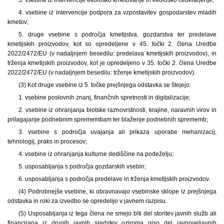
4. vsebine iz intervencije podpora za vzpostavitev gospodarstev mladih
kmetov;
5. druge vsebine s področja kmetijstva, gozdarstva ter predelave
kmetijskih proizvodov, kot so opredeljene v 45. točki 2. člena Uredbe
2022/2472/EU (v nadaljnjem besedilu: predelava kmetijskih proizvodov), in
trženja kmetijskih proizvodov, kot je opredeljeno v 35. točki 2. člena Uredbe
2022/2472/EU (v nadaljnjem besedilu: trženje kmetijskih proizvodov).
(3) Kot druge vsebine iz 5. točke prejšnjega odstavka se štejejo:
1. vsebine poslovnih znanj, finančnih spretnosti in digitalizacije;
2. vsebine iz ohranjanja biotske raznovrstnosti, krajine, naravnih virov in
prilagajanje podnebnim spremembam ter blaženje podnebnih sprememb;
3. vsebine s področja uvajanja ali prikaza uporabe mehanizacij,
tehnologij, praks in procesov;
4. vsebine iz ohranjanja kulturne dediščine na podeželju;
5. usposabljanja s področja gozdarskih vsebin;
6. usposabljanja s področja predelave in trženja kmetijskih proizvodov.
(4) Podrobnejše vsebine, ki obravnavajo vsebinske sklope iz prejšnjega
odstavka in roki za izvedbo se opredelijo v javnem razpisu.
(5) Usposabljanja iz tega člena ne smejo biti del storitev javnih služb ali
financirana iz drugih javnih sredstev oziroma niso del javnoveljavnih