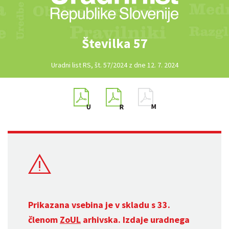
Številka 57
Uradni list RS, št. 57/2024 z dne 12. 7. 2024
Prikazana vsebina je v skladu s 33.
členom
ZoUL
arhivska. Izdaje uradnega