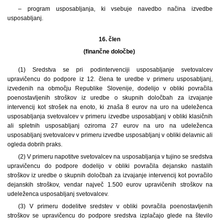
– program usposabljanja, ki vsebuje navedbo načina izvedbe
usposabljanj.
16. člen
(finančne določbe)
(1) Sredstva se pri podintervenciji usposabljanje svetovalcev
upravičencu do podpore iz 12. člena te uredbe v primeru usposabljanj,
izvedenih na območju Republike Slovenije, dodelijo v obliki povračila
poenostavljenih stroškov iz uredbe o skupnih določbah za izvajanje
intervencij kot strošek na enoto, ki znaša 8 eurov na uro na udeleženca
usposabljanja svetovalcev v primeru izvedbe usposabljanj v obliki klasičnih
ali spletnih usposabljanj oziroma 27 eurov na uro na udeleženca
usposabljanj svetovalcev v primeru izvedbe usposabljanj v obliki delavnic ali
ogleda dobrih praks.
(2) V primeru napotitve svetovalcev na usposabljanja v tujino se sredstva
upravičencu do podpore dodelijo v obliki povračila dejansko nastalih
stroškov iz uredbe o skupnih določbah za izvajanje intervencij kot povračilo
dejanskih stroškov, vendar največ 1.500 eurov upravičenih stroškov na
udeleženca usposabljanj svetovalcev.
(3) V primeru dodelitve sredstev v obliki povračila poenostavljenih
stroškov se upravičencu do podpore sredstva izplačajo glede na število