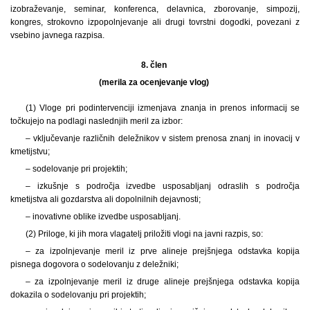
izobraževanje, seminar, konferenca, delavnica, zborovanje, simpozij,
kongres, strokovno izpopolnjevanje ali drugi tovrstni dogodki, povezani z
vsebino javnega razpisa.
8. člen
(merila za ocenjevanje vlog)
(1) Vloge pri podintervenciji izmenjava znanja in prenos informacij se
točkujejo na podlagi naslednjih meril za izbor:
– vključevanje različnih deležnikov v sistem prenosa znanj in inovacij v
kmetijstvu;
– sodelovanje pri projektih;
– izkušnje s področja izvedbe usposabljanj odraslih s področja
kmetijstva ali gozdarstva ali dopolnilnih dejavnosti;
– inovativne oblike izvedbe usposabljanj.
(2) Priloge, ki jih mora vlagatelj priložiti vlogi na javni razpis, so:
– za izpolnjevanje meril iz prve alineje prejšnjega odstavka kopija
pisnega dogovora o sodelovanju z deležniki;
– za izpolnjevanje meril iz druge alineje prejšnjega odstavka kopija
dokazila o sodelovanju pri projektih;