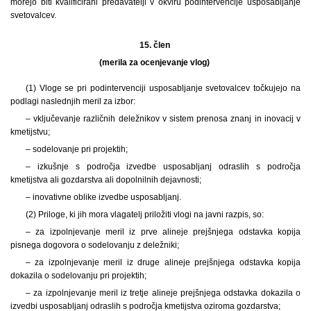
morejo biti kvalificirani predavatelji v okviru podintervencije usposabljanje
svetovalcev.
15. člen
(merila za ocenjevanje vlog)
(1) Vloge se pri podintervenciji usposabljanje svetovalcev točkujejo na
podlagi naslednjih meril za izbor:
– vključevanje različnih deležnikov v sistem prenosa znanj in inovacij v
kmetijstvu;
– sodelovanje pri projektih;
– izkušnje s področja izvedbe usposabljanj odraslih s področja
kmetijstva ali gozdarstva ali dopolnilnih dejavnosti;
– inovativne oblike izvedbe usposabljanj.
(2) Priloge, ki jih mora vlagatelj priložiti vlogi na javni razpis, so:
– za izpolnjevanje meril iz prve alineje prejšnjega odstavka kopija
pisnega dogovora o sodelovanju z deležniki;
– za izpolnjevanje meril iz druge alineje prejšnjega odstavka kopija
dokazila o sodelovanju pri projektih;
– za izpolnjevanje meril iz tretje alineje prejšnjega odstavka dokazila o
izvedbi usposabljanj odraslih s področja kmetijstva oziroma gozdarstva;