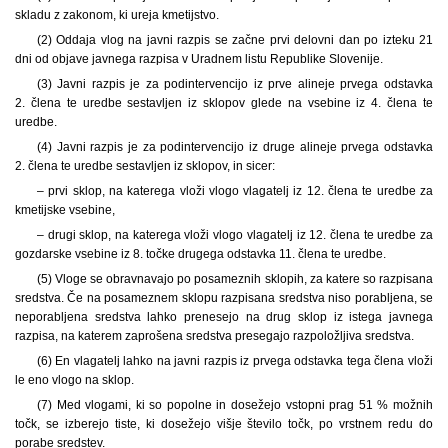
skladu z zakonom, ki ureja kmetijstvo.
(2) Oddaja vlog na javni razpis se začne prvi delovni dan po izteku 21
dni od objave javnega razpisa v Uradnem listu Republike Slovenije.
(3) Javni razpis je za podintervencijo iz prve alineje prvega odstavka
2. člena te uredbe sestavljen iz sklopov glede na vsebine iz 4. člena te
uredbe.
(4) Javni razpis je za podintervencijo iz druge alineje prvega odstavka
2. člena te uredbe sestavljen iz sklopov, in sicer:
– prvi sklop, na katerega vloži vlogo vlagatelj iz 12. člena te uredbe za
kmetijske vsebine,
– drugi sklop, na katerega vloži vlogo vlagatelj iz 12. člena te uredbe za
gozdarske vsebine iz 8. točke drugega odstavka 11. člena te uredbe.
(5) Vloge se obravnavajo po posameznih sklopih, za katere so razpisana
sredstva. Če na posameznem sklopu razpisana sredstva niso porabljena, se
neporabljena sredstva lahko prenesejo na drug sklop iz istega javnega
razpisa, na katerem zaprošena sredstva presegajo razpoložljiva sredstva.
(6) En vlagatelj lahko na javni razpis iz prvega odstavka tega člena vloži
le eno vlogo na sklop.
(7) Med vlogami, ki so popolne in dosežejo vstopni prag 51 % možnih
točk, se izberejo tiste, ki dosežejo višje število točk, po vrstnem redu do
porabe sredstev.