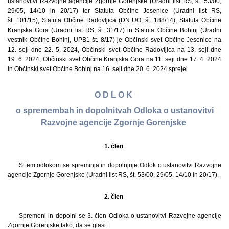
ustanovitvi Razvojne agencije Zgornje Gorenjske (Uradni list RS, št. 53/00,
29/05, 14/10 in 20/17) ter Statuta Občine Jesenice (Uradni list RS,
št. 101/15), Statuta Občine Radovljica (DN UO, št. 188/14), Statuta Občine
Kranjska Gora (Uradni list RS, št. 31/17) in Statuta Občine Bohinj (Uradni
vestnik Občine Bohinj, UPB1 št. 8/17) je Občinski svet Občine Jesenice na
12. seji dne 22. 5. 2024, Občinski svet Občine Radovljica na 13. seji dne
19. 6. 2024, Občinski svet Občine Kranjska Gora na 11. seji dne 17. 4. 2024
in Občinski svet Občine Bohinj na 16. seji dne 20. 6. 2024 sprejel
O D L O K
o spremembah in dopolnitvah Odloka o ustanovitvi
Razvojne agencije Zgornje Gorenjske
1. člen
S tem odlokom se spreminja in dopolnjuje Odlok o ustanovitvi Razvojne
agencije Zgornje Gorenjske (Uradni list RS, št. 53/00, 29/05, 14/10 in 20/17).
2. člen
Spremeni in dopolni se 3. člen Odloka o ustanovitvi Razvojne agencije
Zgornje Gorenjske tako, da se glasi: