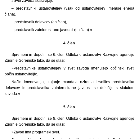
»Svet zavoda sestavljajo:
– predstavniki ustanoviteljev (vsak od ustanoviteljev imenuje enega
člana),
– predstavnik delavcev (en član),
– predstavnik zainteresirane javnosti (en član).«
4. člen
Spremeni in dopolni se 6. člen Odloka o ustanovitvi Razvojne agencije
Zgornje Gorenjske tako, da se glasi:
»Predstavnike ustanoviteljev v svet zavoda imenujejo občinski sveti
občin ustanoviteljic.
Način imenovanja, trajanje mandata oziroma izvolitev predstavnika
delavcev in predstavnika zainteresirane javnosti se določijo s statutom
zavoda.«
5. člen
Spremeni in dopolni se 8. člen Odloka o ustanovitvi Razvojne agencije
Zgornje Gorenjske tako, da se glasi:
»Zavod ima programski svet.