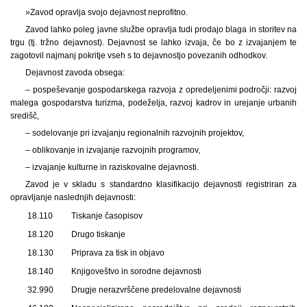
»Zavod opravlja svojo dejavnost neprofitno.
Zavod lahko poleg javne službe opravlja tudi prodajo blaga in storitev na
trgu (tj. tržno dejavnost). Dejavnost se lahko izvaja, če bo z izvajanjem te
zagotovil najmanj pokritje vseh s to dejavnostjo povezanih odhodkov.
Dejavnost zavoda obsega:
– pospeševanje gospodarskega razvoja z opredeljenimi področji: razvoj
malega gospodarstva turizma, podeželja, razvoj kadrov in urejanje urbanih
središč,
– sodelovanje pri izvajanju regionalnih razvojnih projektov,
– oblikovanje in izvajanje razvojnih programov,
– izvajanje kulturne in raziskovalne dejavnosti.
Zavod je v skladu s standardno klasifikacijo dejavnosti registriran za
opravljanje naslednjih dejavnosti:
18.110
Tiskanje časopisov
18.120
Drugo tiskanje
18.130
Priprava za tisk in objavo
18.140
Knjigoveštvo in sorodne dejavnosti
32.990
Drugje nerazvrščene predelovalne dejavnosti