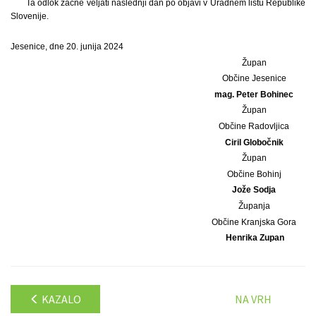
Ta odlok začne veljati naslednji dan po objavi v Uradnem listu Republike
Slovenije.
Jesenice, dne 20. junija 2024
Župan
Občine Jesenice
mag. Peter Bohinec
Župan
Občine Radovljica
Ciril Globočnik
Župan
Občine Bohinj
Jože Sodja
Županja
Občine Kranjska Gora
Henrika Zupan
KAZALO
NA VRH