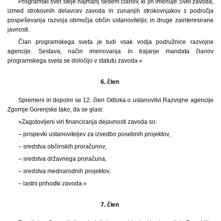
Programski svet šteje najmanj sedem članov, ki jih imenuje Svet zavoda,
izmed strokovnih delavcev zavoda in zunanjih strokovnjakov s področja
pospeševanja razvoja območja občin ustanoviteljic in druge zainteresirane
javnosti.
Član programskega sveta je tudi vsak vodja podružnice razvojne
agencije. Sestava, način imenovanja in trajanje mandata članov
programskega sveta se določijo v statutu zavoda.«
6. člen
Spremeni in dopolni se 12. člen Odloka o ustanovitvi Razvojne agencije
Zgornje Gorenjske tako, da se glasi:
»Zagotovljeni viri financiranja dejavnosti zavoda so:
– prispevki ustanoviteljev za izvedbo posebnih projektov,
– sredstva občinskih proračunov,
– sredstva državnega proračuna,
– sredstva mednarodnih projektov,
– lastni prihodki zavoda.«
7. člen