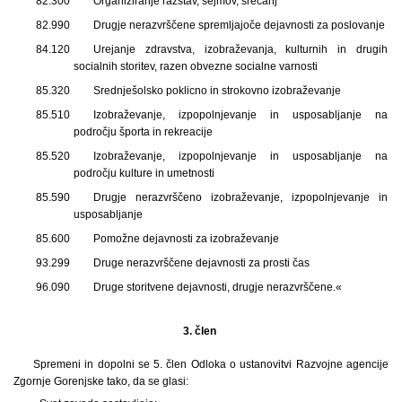
82.300
Organiziranje razstav, sejmov, srečanj
82.990
Drugje nerazvrščene spremljajoče dejavnosti za poslovanje
84.120
Urejanje zdravstva, izobraževanja, kulturnih in drugih
socialnih storitev, razen obvezne socialne varnosti
85.320
Srednješolsko poklicno in strokovno izobraževanje
85.510
Izobraževanje, izpopolnjevanje in usposabljanje na
področju športa in rekreacije
85.520
Izobraževanje, izpopolnjevanje in usposabljanje na
področju kulture in umetnosti
85.590
Drugje nerazvrščeno izobraževanje, izpopolnjevanje in
usposabljanje
85.600
Pomožne dejavnosti za izobraževanje
93.299
Druge nerazvrščene dejavnosti za prosti čas
96.090
Druge storitvene dejavnosti, drugje nerazvrščene.«
3. člen
Spremeni in dopolni se 5. člen Odloka o ustanovitvi Razvojne agencije
Zgornje Gorenjske tako, da se glasi: