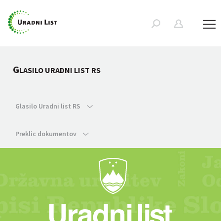
G
LASILO URADNI LIST RS
Glasilo Uradni list RS
Preklic dokumentov