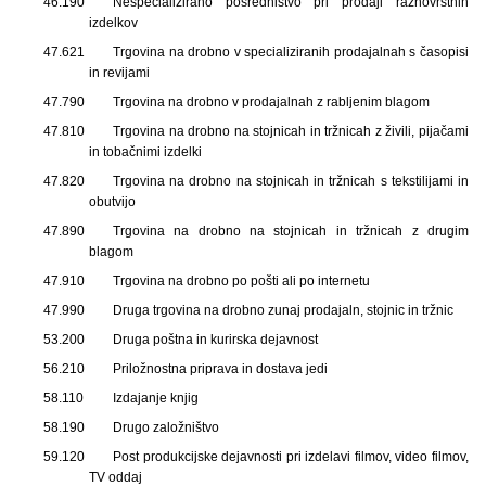
46.190
Nespecializirano posredništvo pri prodaji raznovrstnih
izdelkov
47.621
Trgovina na drobno v specializiranih prodajalnah s časopisi
in revijami
47.790
Trgovina na drobno v prodajalnah z rabljenim blagom
47.810
Trgovina na drobno na stojnicah in tržnicah z živili, pijačami
in tobačnimi izdelki
47.820
Trgovina na drobno na stojnicah in tržnicah s tekstilijami in
obutvijo
47.890
Trgovina na drobno na stojnicah in tržnicah z drugim
blagom
47.910
Trgovina na drobno po pošti ali po internetu
47.990
Druga trgovina na drobno zunaj prodajaln, stojnic in tržnic
53.200
Druga poštna in kurirska dejavnost
56.210
Priložnostna priprava in dostava jedi
58.110
Izdajanje knjig
58.190
Drugo založništvo
59.120
Post produkcijske dejavnosti pri izdelavi filmov, video filmov,
TV oddaj