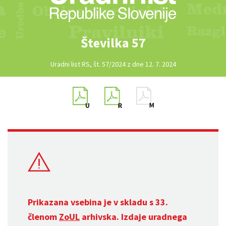
Številka 57
Uradni list RS, št. 57/2024 z dne 12. 7. 2024
Prikazana vsebina je v skladu s 33.
členom
ZoUL
arhivska. Izdaje uradnega