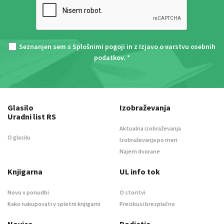
Seznanjen sem s
Splošnimi pogoji
in z
Izjavo o varstvu osebnih
podatkov
. *
Glasilo
Izobraževanja
Uradni list RS
Aktualna izobraževanja
O glasilu
Izobraževanja po meri
Najem dvorane
Knjigarna
UL info tok
Novo v ponudbi
O storitvi
Kako nakupovati v spletni knjigarni
Preizkusi brezplačno
Novice
Podjetje