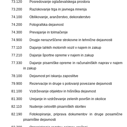
73.120
Posredovanje oglaševalskega prostora
73.200
Raziskovanje trga in javnega mnenja
74.100
Oblikovanje, aranžerstvo, dekoraterstvo
74.200
Fotografska dejavnost
74.300
Prevajanje in tolmačenje
74.900
Drugje nerazvrščene strokovne in tehnične dejavnosti
77.110
Dajanje lahkih motornih vozil v najem in zakup
77.210
Dajanje športne opreme v najem in zakup
77.330
Dajanje pisarniške opreme in računalniških naprav v najem
in zakup
78.100
Dejavnost pri iskanju zaposlitve
79.900
Rezervacije in druge s potovanji povezane dejavnosti
81.100
Vzdrževanje objektov in hišniška dejavnost
81.300
Urejanje in vzdrževanje zelenih površin in okolice
82.110
Nudenje celovitih pisarniških storitev
82.190
Fotokopiranje, priprava dokumentov in druge posamične
pisarniške dejavnosti