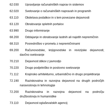
62.030
Upravljanje računalniških naprav in sistemov
62.020
Svetovanje o računalniških napravah in programih
63.110
Obdelava podatkov in s tem povezane dejavnosti
63.120
Obratovanje spletnih portalov
63.990
Drugo informiranje
68.200
Oddajanje in obratovanje lastnih ali najetih nepremičnin
68.310
Posredništvo v prometu z nepremičninami
69.200
Računovodske, knjigovodske in revizijske dejavnosti;
davčno svetovanje
70.210
Dejavnost stikov z javnostjo
70.220
Drugo podjetniško in poslovno svetovanje
71.112
Krajinsko arhitekturno, urbanistično in drugo projektiranje
72.190
Raziskovalna in razvojna dejavnost na drugih področjih
naravoslovja in tehnologije
72.200
Raziskovalna in razvojna dejavnost na področju
družboslovja in humanistike
73.110
Dejavnost oglaševalskih agencij