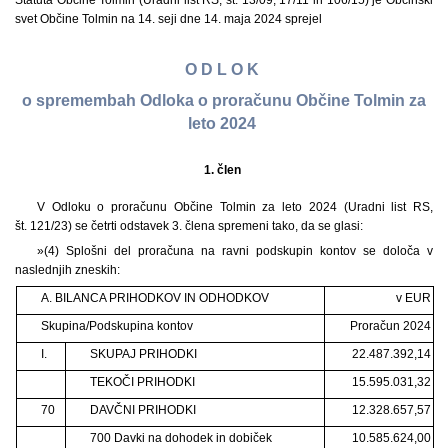
Statuta Občine Tolmin (Uradni list RS, št. 13/09, 17/11 in 106/15) je Občinski
svet Občine Tolmin na 14. seji dne 14. maja 2024 sprejel
O D L O K
o spremembah Odloka o proračunu Občine Tolmin za
leto 2024
1. člen
V Odloku o proračunu Občine Tolmin za leto 2024 (Uradni list RS,
št. 121/23) se četrti odstavek 3. člena spremeni tako, da se glasi:
»(4) Splošni del proračuna na ravni podskupin kontov se določa v
naslednjih zneskih:
A. BILANCA PRIHODKOV IN ODHODKOV
v EUR
Skupina/Podskupina kontov
Proračun 2024
I.
SKUPAJ PRIHODKI
22.487.392,14
TEKOČI PRIHODKI
15.595.031,32
70
DAVČNI PRIHODKI
12.328.657,57
700 Davki na dohodek in dobiček
10.585.624,00