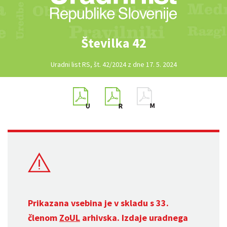
Številka 42
Uradni list RS, št. 42/2024 z dne 17. 5. 2024
Prikazana vsebina je v skladu s 33.
členom
ZoUL
arhivska. Izdaje uradnega