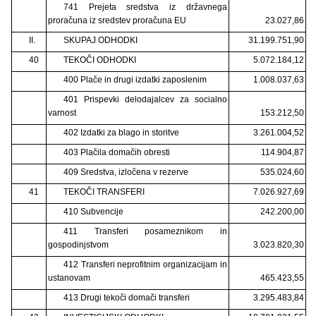
741 Prejeta sredstva iz državnega
proračuna iz sredstev proračuna EU
23.027,86
II.
SKUPAJ ODHODKI
31.199.751,90
40
TEKOČI ODHODKI
5.072.184,12
400 Plače in drugi izdatki zaposlenim
1.008.037,63
401 Prispevki delodajalcev za socialno
varnost
153.212,50
402 Izdatki za blago in storitve
3.261.004,52
403 Plačila domačih obresti
114.904,87
409 Sredstva, izločena v rezerve
535.024,60
41
TEKOČI TRANSFERI
7.026.927,69
410 Subvencije
242.200,00
411 Transferi posameznikom in
gospodinjstvom
3.023.820,30
412 Transferi neprofitnim organizacijam in
ustanovam
465.423,55
413 Drugi tekoči domači transferi
3.295.483,84