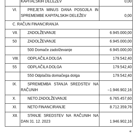
KAPITALSKIH DELEŽEV
0,00
VI.
PREJETA MINUS DANA POSOJILA IN
SPREMEMBE KAPITALSKIH DELEŽEV
0,00
C. RAČUN FINANCIRANJA
VII.
ZADOLŽEVANJE
6.945.000,00
50
ZADOLŽEVANJE
6.945.000,00
500 Domače zadolževanje
6.945.000,00
VIII.
ODPLAČILA DOLGA
179.542,40
55
ODPLAČILA DOLGA
179.542,40
550 Odplačila domačega dolga
179.542,40
IX.
SPREMEMBA STANJA SREDSTEV NA
RAČUNIH
–1.946.902,16
X.
NETO ZADOLŽEVANJE
6.765.457,60
XI.
NETO FINANCIRANJE
8.712.359,76
XII.
STANJE SREDSTEV NA RAČUNIH NA
DAN 31. 12. 2023
1.946.902,16
«