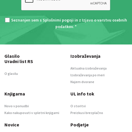
Seznanjen sem s
Splošnimi pogoji
in z
Izjavo o varstvu osebnih
podatkov
. *
Glasilo
Izobraževanja
Uradni list RS
Aktualna izobraževanja
O glasilu
Izobraževanja po meri
Najem dvorane
Knjigarna
UL info tok
Novo v ponudbi
O storitvi
Kako nakupovati v spletni knjigarni
Preizkusi brezplačno
Novice
Podjetje