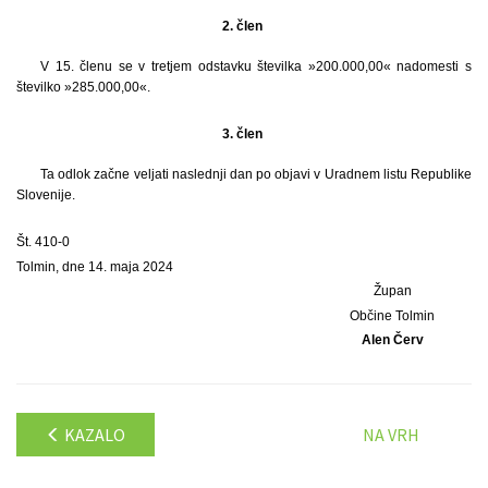
2. člen
V 15. členu se v tretjem odstavku številka »200.000,00« nadomesti s
številko »285.000,00«.
3. člen
Ta odlok začne veljati naslednji dan po objavi v Uradnem listu Republike
Slovenije.
Št. 410-0
Tolmin, dne 14. maja 2024
Župan
Občine Tolmin
Alen Červ
KAZALO
NA VRH