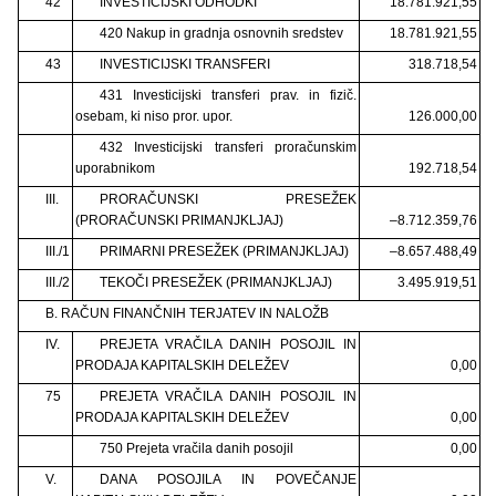
42
INVESTICIJSKI ODHODKI
18.781.921,55
420 Nakup in gradnja osnovnih sredstev
18.781.921,55
43
INVESTICIJSKI TRANSFERI
318.718,54
431 Investicijski transferi prav. in fizič.
osebam, ki niso pror. upor.
126.000,00
432 Investicijski transferi proračunskim
uporabnikom
192.718,54
III.
PRORAČUNSKI PRESEŽEK
(PRORAČUNSKI PRIMANJKLJAJ)
–8.712.359,76
III./1
PRIMARNI PRESEŽEK (PRIMANJKLJAJ)
–8.657.488,49
III./2
TEKOČI PRESEŽEK (PRIMANJKLJAJ)
3.495.919,51
B. RAČUN FINANČNIH TERJATEV IN NALOŽB
IV.
PREJETA VRAČILA DANIH POSOJIL IN
PRODAJA KAPITALSKIH DELEŽEV
0,00
75
PREJETA VRAČILA DANIH POSOJIL IN
PRODAJA KAPITALSKIH DELEŽEV
0,00
750 Prejeta vračila danih posojil
0,00
V.
DANA POSOJILA IN POVEČANJE