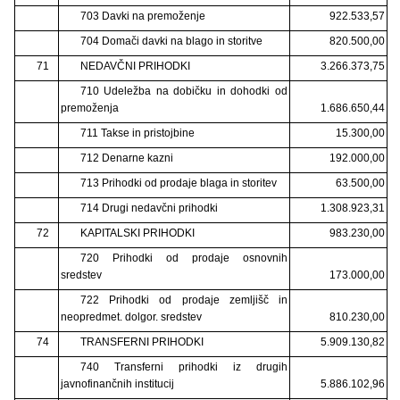
703 Davki na premoženje
922.533,57
704 Domači davki na blago in storitve
820.500,00
71
NEDAVČNI PRIHODKI
3.266.373,75
710 Udeležba na dobičku in dohodki od
premoženja
1.686.650,44
711 Takse in pristojbine
15.300,00
712 Denarne kazni
192.000,00
713 Prihodki od prodaje blaga in storitev
63.500,00
714 Drugi nedavčni prihodki
1.308.923,31
72
KAPITALSKI PRIHODKI
983.230,00
720 Prihodki od prodaje osnovnih
sredstev
173.000,00
722 Prihodki od prodaje zemljišč in
neopredmet. dolgor. sredstev
810.230,00
74
TRANSFERNI PRIHODKI
5.909.130,82
740 Transferni prihodki iz drugih
javnofinančnih institucij
5.886.102,96