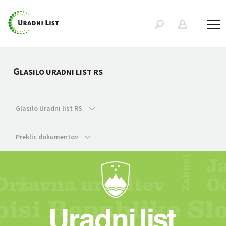
G
LASILO URADNI LIST RS
Glasilo Uradni list RS
Preklic dokumentov