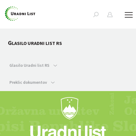
G
LASILO URADNI LIST RS
Glasilo Uradni list RS
Preklic dokumentov