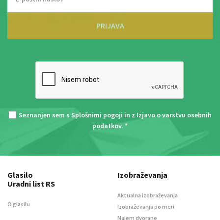
PRIJAVA
Seznanjen sem s
Splošnimi pogoji
in z
Izjavo o varstvu osebnih
podatkov
. *
Glasilo
Izobraževanja
Uradni list RS
Aktualna izobraževanja
O glasilu
Izobraževanja po meri
Najem dvorane