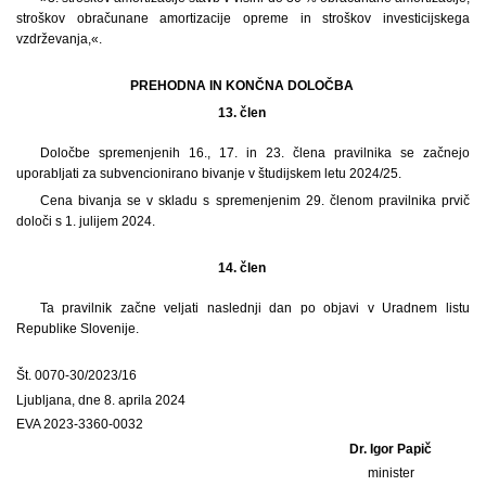
stroškov obračunane amortizacije opreme in stroškov investicijskega
vzdrževanja,«.
PREHODNA IN KONČNA DOLOČBA
13. člen
Določbe spremenjenih 16., 17. in 23. člena pravilnika se začnejo
uporabljati za subvencionirano bivanje v študijskem letu 2024/25.
Cena bivanja se v skladu s spremenjenim 29. členom pravilnika prvič
določi s 1. julijem 2024.
14. člen
Ta pravilnik začne veljati naslednji dan po objavi v Uradnem listu
Republike Slovenije.
Št. 0070-30/2023/16
Ljubljana, dne 8. aprila 2024
EVA 2023-3360-0032
Dr. Igor Papič
minister