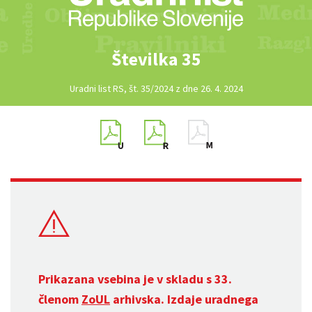
Številka 35
Uradni list RS, št. 35/2024 z dne 26. 4. 2024
Prikazana vsebina je v skladu s 33.
členom
ZoUL
arhivska. Izdaje uradnega