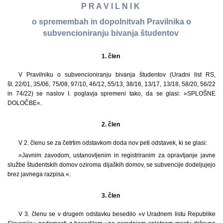
P R A V I L N I K
o spremembah in dopolnitvah Pravilnika o
subvencioniranju bivanja študentov
1. člen
V Pravilniku o subvencioniranju bivanja študentov (Uradni list RS,
št. 22/01, 35/06, 75/08, 97/10, 46/12, 55/13, 38/16, 13/17, 13/18, 58/20, 56/22
in 74/22) se naslov I. poglavja spremeni tako, da se glasi: »SPLOŠNE
DOLOČBE«.
2. člen
V 2. členu se za četrtim odstavkom doda nov peti odstavek, ki se glasi:
»Javnim zavodom, ustanovljenim in registriranim za opravljanje javne
službe študentskih domov oziroma dijaških domov, se subvencije dodeljujejo
brez javnega razpisa.«.
3. člen
V 3. členu se v drugem odstavku besedilo »v Uradnem listu Republike