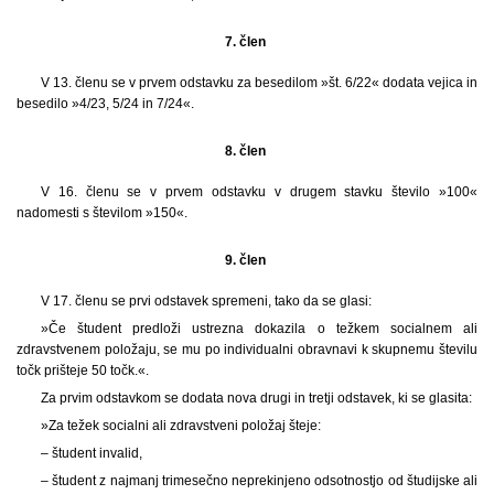
7. člen
V 13. členu se v prvem odstavku za besedilom »št. 6/22« dodata vejica in
besedilo »4/23, 5/24 in 7/24«.
8. člen
V 16. členu se v prvem odstavku v drugem stavku število »100«
nadomesti s številom »150«.
9. člen
V 17. členu se prvi odstavek spremeni, tako da se glasi:
»Če študent predloži ustrezna dokazila o težkem socialnem ali
zdravstvenem položaju, se mu po individualni obravnavi k skupnemu številu
točk prišteje 50 točk.«.
Za prvim odstavkom se dodata nova drugi in tretji odstavek, ki se glasita:
»Za težek socialni ali zdravstveni položaj šteje:
– študent invalid,
– študent z najmanj trimesečno neprekinjeno odsotnostjo od študijske ali