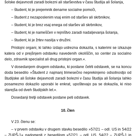
šolske dejavnosti zaradi bolezni ali starševstva v času študija ali šolanja,
– študent, ki je prejemnik denarne socialne pomoči,
– študent z nezaposlenim vsaj enim od staršev ali skrbnikov,
– študent, ki je brez vsaj enega od staršev ali skrbnikov,
– študent, ki je nameščen v rejništvo zaradi nadaljevanja šolanja,
– študent, ki je žrtev nasilja v družini.
Pristojni organi, ki lahko izdajo ustrezna dokazila, s katerimi se izkazuje
katera od v prejšnjem odstavku navedenih okoliščin, so center za socialno
delo, zdravnik specialist ali drug pristojni organ.«.
V dosedanjem drugem odstavku, ki postane četrti odstavek, se na koncu
doda besedilo »Študent z najmanj trimesečno neprekinjeno odsotnostjo od
študijske ali šolske dejavnosti zaradi bolezni v času študija ali šolanja lahko
posamezno dokazilo uporabi le enkrat, upoštevajo pa se dokazila, ki niso
starejša od dveh študijskih let.«.
Dosedanji tretji odstavek postane peti odstavek.
10. člen
V 23. členu se:
– v prvem odstavku v drugem stavku besedilo »57/21 – odl. US in 54/22
– ZUPŠ-1« nadomesti z besedilom »57/21 – odl. US, 54/22 – ZUPŠ-1 in