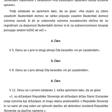
Slovenije« nadomesti z besedilom »na osrednjem spletnem mestu državne
uprave«.
Tretji odstavek se spremeni tako, da se glasi: »Na razpis za izbiro
zasebnih študentskih domov se lahko prijavijo zasebni študentski domovi
oziroma zavodi, ki jih je ustanovila oziroma soustanovila občina ter so
registrirani za dejavnost študentskih domov in ki za subvencionirano bivanje
ponujajo sedem ležišč ali več.«.
4. člen
V 5. členu se v prvi in drugi alineji črta besedilo »in pri zasebnikih«.
5. člen
V 9. členu se v prvi alineji črta besedilo »in pri zasebnikih«.
6. člen
V 12. členu se v prvem odstavku 1. točka spremeni tako, da se glasi:
»1. so državljani Republike Slovenije ali državljani držav članic Evropske
unije oziroma tuji državljani, ki imajo stalno prebivališče v Republiki Sloveniji
in so sami ali vsaj eden od njihovih staršev ali skrbnikov rezidenti Republike
Slovenije za davčne namene,«.