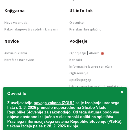
Knjigarna
UL info tok
Novo v ponudbi
O storitvi
Kako nakupovati v spletni knjigarni
Preizkusi brezplačno
Novice
Podjetje
|
Aktualni članki
O podjetju
About
Naroči se na novice
Kontakt
Informacije javnega značaja
Oglaševanje
Splošni pogoji
Izjava o varstvu osebnih podatkov
×
E-dražbe
Obvestilo
Z uveljavitvijo
novega zakona (ZOUL)
se je
izdajanje uradnega
lista s 1. 3. 2026 preneslo
neposredno
na Službo Vlade
Republike Slovenije za zakonodajo
. Od tega datuma bodo vse
objave dostopne izključno v elektronski obliki na spletišču
Pravnega informacijskega sistema Republike Slovenije (PISRS),
Uradni list d. o. o. – v likvidaciji / Vse pravice pridržane.
tiskana izdaja pa se z 28. 2. 2026 ukinja.