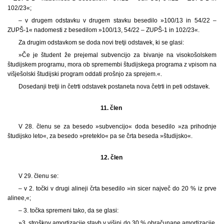
102/23«;
– v drugem odstavku v drugem stavku besedilo »100/13 in 54/22 –
ZUPŠ-1« nadomesti z besedilom »100/13, 54/22 – ZUPŠ-1 in 102/23«.
Za drugim odstavkom se doda novi tretji odstavek, ki se glasi:
»Če je študent že prejemal subvencijo za bivanje na visokošolskem
študijskem programu, mora ob spremembi študijskega programa z vpisom na
višješolski študijski program oddati prošnjo za sprejem.«.
Dosedanji tretji in četrti odstavek postaneta nova četrti in peti odstavek.
11. člen
V 28. členu se za besedo »subvencijo« doda besedilo »za prihodnje
študijsko leto«, za besedo »preteklo« pa se črta beseda »študijsko«.
12. člen
V 29. členu se:
– v 2. točki v drugi alineji črta besedilo »in sicer največ do 20 % iz prve
alinee,«;
– 3. točka spremeni tako, da se glasi:
»3. stroškov amortizacije stavb v višini do 30 % obračunane amortizacije,