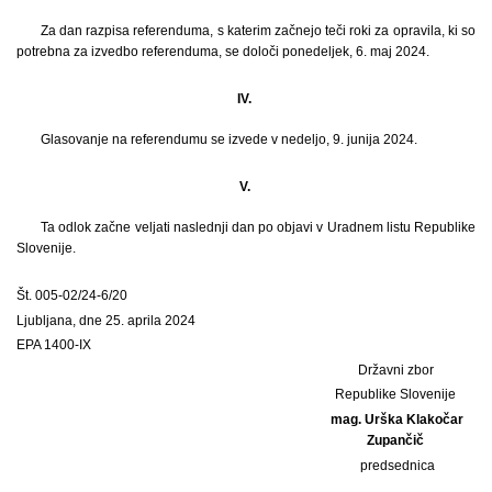
Za dan razpisa referenduma, s katerim začnejo teči roki za opravila, ki so
potrebna za izvedbo referenduma, se določi ponedeljek, 6. maj 2024.
IV.
Glasovanje na referendumu se izvede v nedeljo, 9. junija 2024.
V.
Ta odlok začne veljati naslednji dan po objavi v Uradnem listu Republike
Slovenije.
Št. 005-02/24-6/20
Ljubljana, dne 25. aprila 2024
EPA 1400-IX
Državni zbor
Republike Slovenije
mag. Urška Klakočar
Zupančič
predsednica