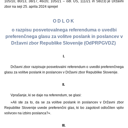
105/10, 80/13, 38/17, 46/20, 105/21 – odl. US, 111/21 in 58/23) je Državni
zbor na seji 25. aprila 2024 sprejel
O D L O K
o razpisu posvetovalnega referenduma o uvedbi
preferenčnega glasu za volitve poslank in poslancev v
Državni zbor Republike Slovenije (OdPRPGVDZ)
I.
Državni zbor razpisuje posvetovalni referendum o uvedbi preferenčnega
glasu za volitve poslank in poslancev v Državni zbor Republike Slovenije.
II.
Vprašanje, ki se daje na referendum, se glasi:
»Ali ste za to, da se za volitve poslank in poslancev v Državni zbor
Republike Slovenije uvede preferenčni glas, ki bo zagotovil odločilen vpliv
volivcev na izbiro poslanca?«.
III.