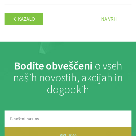
KAZALO
NA VRH
Bodite obveščeni
o vseh
naših novostih, akcijah in
dogodkih
PRIJAVA