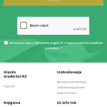
Seznanjen sem s
Splošnimi pogoji
in z
Izjavo o varstvu osebnih
podatkov
. *
Glasilo
Izobraževanja
Uradni list RS
Aktualna izobraževanja
O glasilu
Izobraževanja po meri
Najem dvorane
Knjigarna
UL info tok