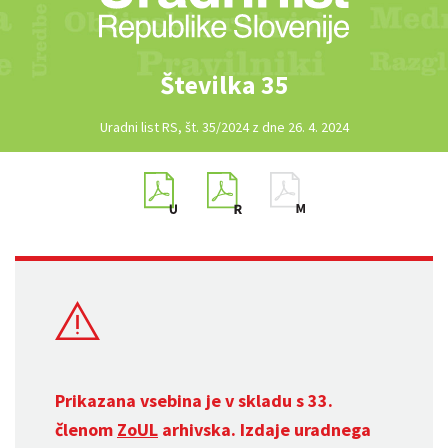
Številka 35
Uradni list RS, št. 35/2024 z dne 26. 4. 2024
Prikazana vsebina je v skladu s 33.
členom
ZoUL
arhivska. Izdaje uradnega