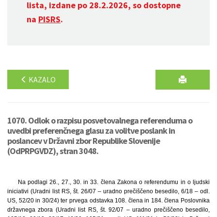
lista, izdane po 28.2.2026, so dostopne
na
PISRS
.
KAZALO
1070. Odlok o razpisu posvetovalnega referenduma o
uvedbi preferenčnega glasu za volitve poslank in
poslancev v Državni zbor Republike Slovenije
(OdPRPGVDZ), stran 3048.
Na podlagi 26., 27., 30. in 33. člena Zakona o referendumu in o ljudski
iniciativi (Uradni list RS, št. 26/07 – uradno prečiščeno besedilo, 6/18 – odl.
US, 52/20 in 30/24) ter prvega odstavka 108. člena in 184. člena Poslovnika
državnega zbora (Uradni list RS, št. 92/07 – uradno prečiščeno besedilo,