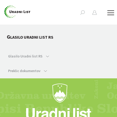
G
LASILO URADNI LIST RS
Glasilo Uradni list RS
Preklic dokumentov