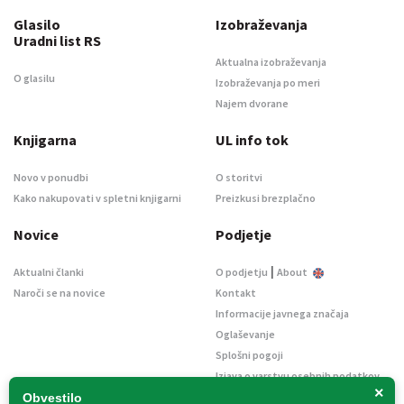
Glasilo
Izobraževanja
Uradni list RS
Aktualna izobraževanja
O glasilu
Izobraževanja po meri
Najem dvorane
Knjigarna
UL info tok
Novo v ponudbi
O storitvi
Kako nakupovati v spletni knjigarni
Preizkusi brezplačno
Novice
Podjetje
|
Aktualni članki
O podjetju
About
Naroči se na novice
Kontakt
Informacije javnega značaja
Oglaševanje
Splošni pogoji
Izjava o varstvu osebnih podatkov
×
E-dražbe
Obvestilo