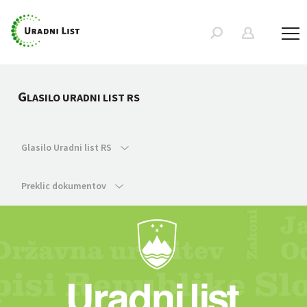
G
LASILO URADNI LIST RS
Glasilo Uradni list RS
Preklic dokumentov