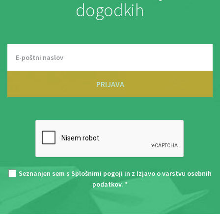
dogodkih
PRIJAVA
Seznanjen sem s
Splošnimi pogoji
in z
Izjavo o varstvu osebnih
podatkov
. *