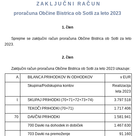
Z A K L J U Č N I R A Č U N
proračuna Občine Bistrica ob Sotli za leto 2023
1. člen
Sprejme se zaključni račun proračuna Občine Bistrica ob Sotli za leto
2023.
2. člen
Zaključni račun proračuna Občine Bistrica ob Sotli za leto 2023 izkazuje:
A.
BILANCA PRIHODKOV IN ODHODKOV
v EUR
Skupina/Podskupina kontov
Realizacija
leta 2023
I.
SKUPAJ PRIHODKI (70+71+72+73+74)
3.797.518
TEKOČI PRIHODKI (70+71)
1.717.406
70
DAVČNI PRIHODKI
1.581.941
700 Davki na dohodek in dobiček
1.467.630
703 Davki na premoženje
91.160