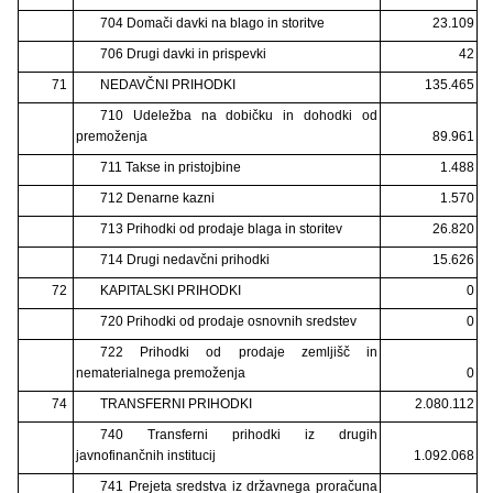
704 Domači davki na blago in storitve
23.109
706 Drugi davki in prispevki
42
71
NEDAVČNI PRIHODKI
135.465
710 Udeležba na dobičku in dohodki od
premoženja
89.961
711 Takse in pristojbine
1.488
712 Denarne kazni
1.570
713 Prihodki od prodaje blaga in storitev
26.820
714 Drugi nedavčni prihodki
15.626
72
KAPITALSKI PRIHODKI
0
720 Prihodki od prodaje osnovnih sredstev
0
722 Prihodki od prodaje zemljišč in
nematerialnega premoženja
0
74
TRANSFERNI PRIHODKI
2.080.112
740 Transferni prihodki iz drugih
javnofinančnih institucij
1.092.068
741 Prejeta sredstva iz državnega proračuna