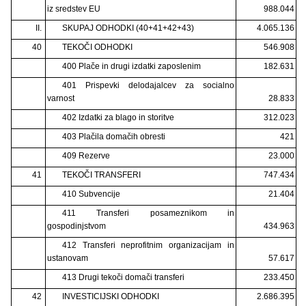
iz sredstev EU
988.044
II.
SKUPAJ ODHODKI (40+41+42+43)
4.065.136
40
TEKOČI ODHODKI
546.908
400 Plače in drugi izdatki zaposlenim
182.631
401 Prispevki delodajalcev za socialno
varnost
28.833
402 Izdatki za blago in storitve
312.023
403 Plačila domačih obresti
421
409 Rezerve
23.000
41
TEKOČI TRANSFERI
747.434
410 Subvencije
21.404
411 Transferi posameznikom in
gospodinjstvom
434.963
412 Transferi neprofitnim organizacijam in
ustanovam
57.617
413 Drugi tekoči domači transferi
233.450
42
INVESTICIJSKI ODHODKI
2.686.395