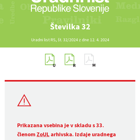
Številka 32
Uradni list RS, št. 32/2024 z dne 12. 4. 2024
Prikazana vsebina je v skladu s 33.
členom
ZoUL
arhivska. Izdaje uradnega