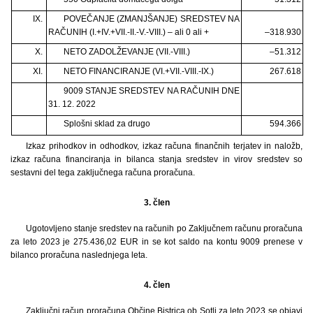
IX.
POVEČANJE (ZMANJŠANJE) SREDSTEV NA
RAČUNIH (I.+IV.+VII.-II.-V.-VIII.) – ali 0 ali +
–318.930
X.
NETO ZADOLŽEVANJE (VII.-VIII.)
–51.312
XI.
NETO FINANCIRANJE (VI.+VII.-VIII.-IX.)
267.618
9009 STANJE SREDSTEV NA RAČUNIH DNE
31. 12. 2022
Splošni sklad za drugo
594.366
Izkaz prihodkov in odhodkov, izkaz računa finančnih terjatev in naložb,
izkaz računa financiranja in bilanca stanja sredstev in virov sredstev so
sestavni del tega zaključnega računa proračuna.
3.
člen
Ugotovljeno stanje sredstev na računih po Zaključnem računu proračuna
za leto 2023 je 275.436,02 EUR in se kot saldo na kontu 9009 prenese v
bilanco proračuna naslednjega leta.
4.
člen
Zaključni račun proračuna Občine Bistrica ob Sotli za leto 2023 se objavi