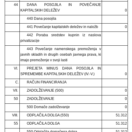
44
DANA POSOJILA IN POVEČANJE
KAPITALSKIH DELEŽEV
0
440 Dana posojila
441 Povečanje kapitalskih deležev in naložb
0
442 Poraba sredstev kupnin iz naslova
privatizacije
443 Povečanje namenskega premoženja v
javnih skladih in drugih osebah javnega prava, ki
imajo premoženje v svoji lasti
VI.
PREJETA MINUS DANA POSOJILA IN
SPREMEMBE KAPITALSKIH DELEŽEV (IV.-V.)
0
C.
RAČUN FINANCIRANJA
VII.
ZADOLŽEVANJE (500)
0
50
ZADOLŽEVANJE
0
500 Domače zadolževanje
0
VIII.
ODPLAČILA DOLGA (550)
51.312
55
ODPLAČILA DOLGA
51.312
550 Odplačila domačega dolga
51.312