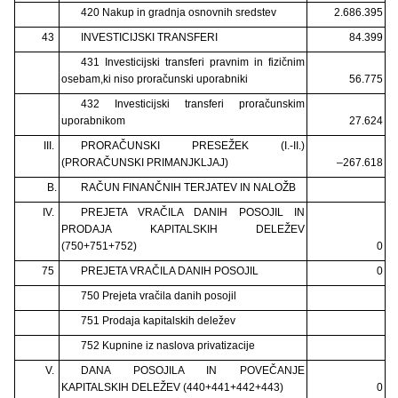
420 Nakup in gradnja osnovnih sredstev
2.686.395
43
INVESTICIJSKI TRANSFERI
84.399
431 Investicijski transferi pravnim in fizičnim
osebam,
ki niso proračunski uporabniki
56.775
432 Investicijski transferi proračunskim
uporabnikom
27.624
III.
PRORAČUNSKI PRESEŽEK (I.-II.)
(PRORAČUNSKI PRIMANJKLJAJ)
–267.618
B.
RAČUN FINANČNIH TERJATEV IN NALOŽB
IV.
PREJETA VRAČILA DANIH POSOJIL IN
PRODAJA KAPITALSKIH DELEŽEV
(750+751+752)
0
75
PREJETA VRAČILA DANIH POSOJIL
0
750 Prejeta vračila danih posojil
751 Prodaja kapitalskih deležev
752 Kupnine iz naslova privatizacije
V.
DANA POSOJILA IN POVEČANJE
KAPITALSKIH DELEŽEV (440+441+442+443)
0