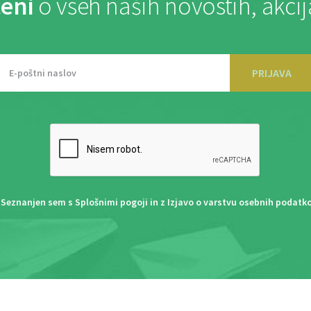
eni
o vseh naših novostih, akci
PRIJAVA
Seznanjen sem s
Splošnimi pogoji
in z
Izjavo o varstvu osebnih podatk