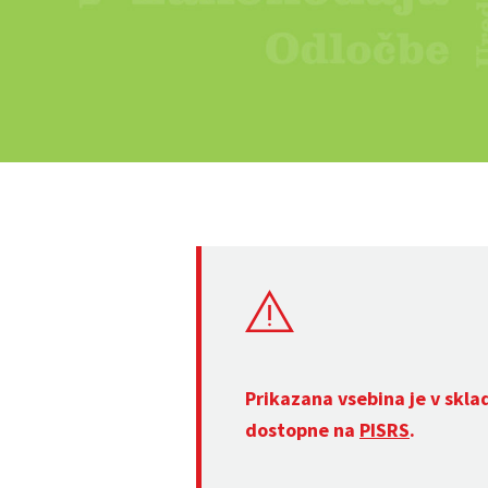
Prikazana vsebina je v skla
dostopne na
PISRS
.