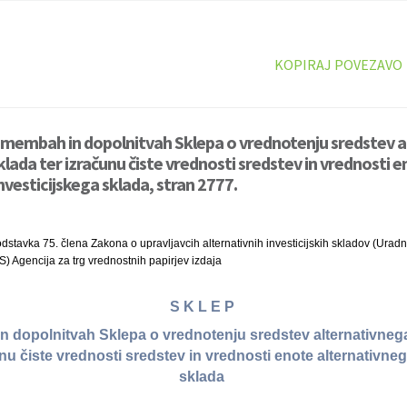
KOPIRAJ POVEZAVO
emembah in dopolnitvah Sklepa o vrednotenju sredstev 
klada ter izračunu čiste vrednosti sredstev in vrednosti 
nvesticijskega sklada, stran 2777.
dstavka 75. člena Zakona o upravljavcih alternativnih investicijskih skladov (Uradni 
) Agencija za trg vrednostnih papirjev izdaja
S K L E P
 dopolnitvah Sklepa o vrednotenju sredstev alternativnega
unu čiste vrednosti sredstev in vrednosti enote alternativneg
sklada