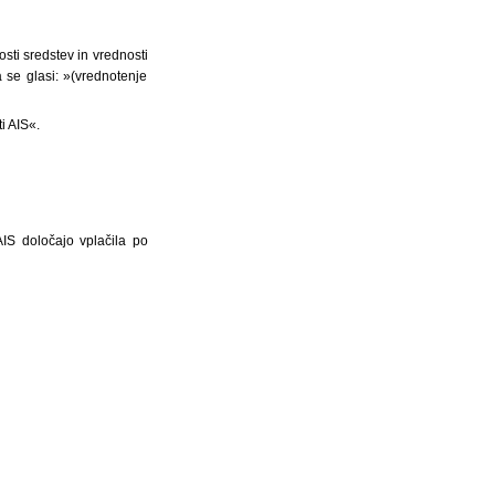
sti sredstev in vrednosti
a se glasi: »(vrednotenje
i AIS«.
AIS določajo vplačila po