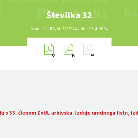
Številka 32
Uradni list RS, št. 32/2024 z dne 12. 4. 2024
du s 33. členom
ZoUL
arhivska. Izdaje uradnega lista, iz