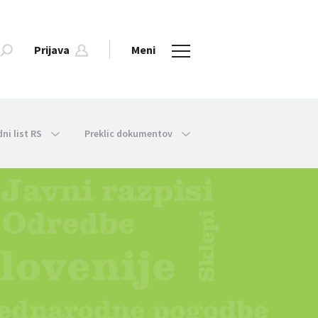
Prijava
Meni
dni list RS
Preklic dokumentov