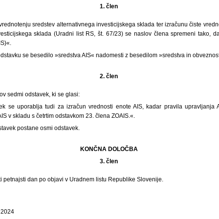
1. člen
vrednotenju sredstev alternativnega investicijskega sklada ter izračunu čiste vredno
esticijskega sklada (Uradni list RS, št. 67/23) se naslov člena spremeni tako, d
IS)«.
dstavku se besedilo »sredstva AIS« nadomesti z besedilom »sredstva in obveznost
2. člen
ov sedmi odstavek, ki se glasi:
vek se uporablja tudi za izračun vrednosti enote AIS, kadar pravila upravljanja 
AIS v skladu s četrtim odstavkom 23. člena ZOAIS.«.
tavek postane osmi odstavek.
KONČNA DOLOČBA
3. člen
ti petnajsti dan po objavi v Uradnem listu Republike Slovenije.
a 2024