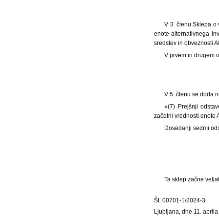
V 3. členu Sklepa o 
enote alternativnega inv
sredstev in obveznosti A
V prvem in drugem o
V 5. členu se doda n
»(7) Prejšnji odsta
začetni vrednosti enote 
Dosedanji sedmi ods
Ta sklep začne velja
Št. 00701-1/2024-3
Ljubljana, dne 11. april