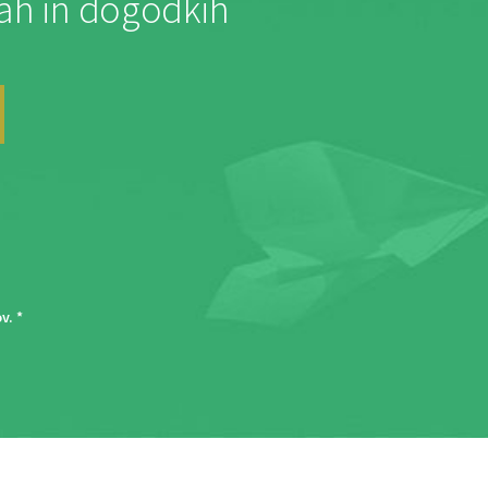
jah in dogodkih
ov
. *