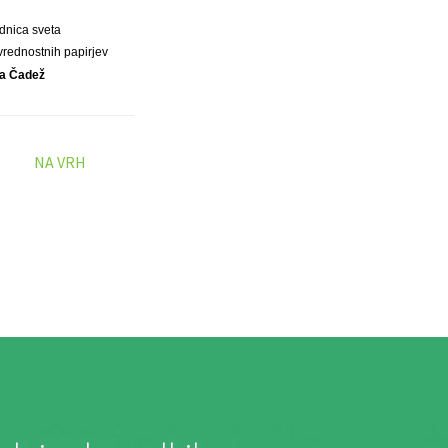
dnica sveta
 vrednostnih papirjev
a Čadež
NA VRH