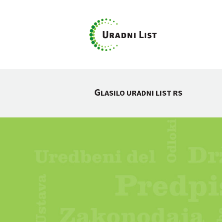
G
LASILO URADNI LIST RS