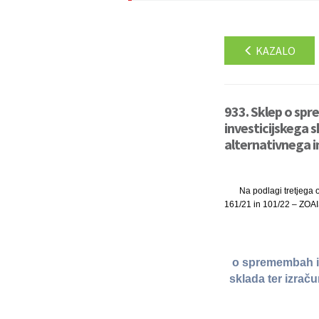
KAZALO
933. Sklep o spr
investicijskega s
alternativnega i
Na podlagi tretjega o
161/21 in 101/22 – ZOAIS
o spremembah in
sklada ter izrač