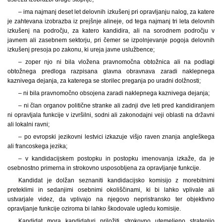
– ima najmanj deset let delovnih izkušenj pri opravljanju nalog, za katere
je zahtevana izobrazba iz prejšnje alineje, od tega najmanj tri leta delovnih
izkušenj na področju, za katero kandidira, ali na sorodnem področju v
javnem ali zasebnem sektorju, pri čemer se izpolnjevanje pogoja delovnih
izkušenj presoja po zakonu, ki ureja javne uslužbence;
– zoper njo ni bila vložena pravnomočna obtožnica ali na podlagi
obtožnega predloga razpisana glavna obravnava zaradi naklepnega
kaznivega dejanja, za katerega se storilec preganja po uradni dolžnosti;
– ni bila pravnomočno obsojena zaradi naklepnega kaznivega dejanja;
– ni član organov politične stranke ali zadnji dve leti pred kandidiranjem
ni opravljala funkcije v izvršilni, sodni ali zakonodajni veji oblasti na državni
ali lokalni ravni;
– po evropski jezikovni lestvici izkazuje višjo raven znanja angleškega
ali francoskega jezika;
– v kandidacijskem postopku in postopku imenovanja izkaže, da je
osebnostno primerna in strokovno usposobljena za opravljanje funkcije.
Kandidat je dolžan seznaniti kandidacijsko komisijo z morebitnimi
preteklimi in sedanjimi osebnimi okoliščinami, ki bi lahko vplivale ali
ustvarjale videz, da vplivajo na njegovo nepristransko ter objektivno
opravljanje funkcije oziroma bi lahko škodovale ugledu komisije.
Kandidat mora kandidaturi priložiti strokovno utemeljeno strategijo