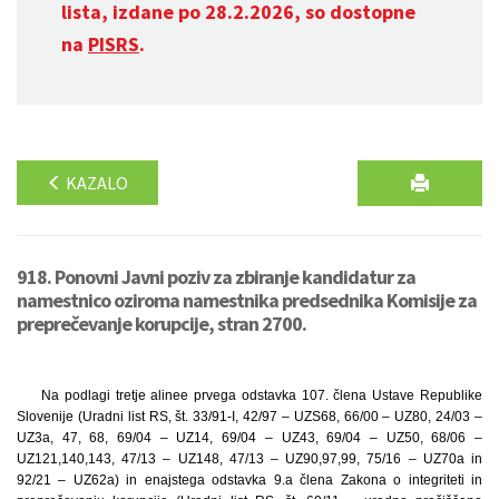
lista, izdane po 28.2.2026, so dostopne
na
PISRS
.
KAZALO
918. Ponovni Javni poziv za zbiranje kandidatur za
namestnico oziroma namestnika predsednika Komisije za
preprečevanje korupcije, stran 2700.
Na podlagi tretje alinee prvega odstavka 107. člena Ustave Republike
Slovenije (Uradni list RS, št. 33/91-I, 42/97 – UZS68, 66/00 – UZ80, 24/03 –
UZ3a, 47, 68, 69/04 – UZ14, 69/04 – UZ43, 69/04 – UZ50, 68/06 –
UZ121,140,143, 47/13 – UZ148, 47/13 – UZ90,97,99, 75/16 – UZ70a in
92/21 – UZ62a) in enajstega odstavka 9.a člena Zakona o integriteti in