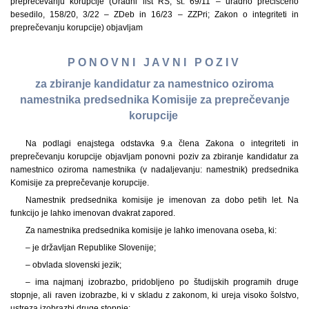
preprečevanju korupcije (Uradni list RS, št. 69/11 – uradno prečiščeno
besedilo, 158/20, 3/22 – ZDeb in 16/23 – ZZPri; Zakon o integriteti in
preprečevanju korupcije) objavljam
P O N O V N I J A V N I P O Z I V
za zbiranje kandidatur za namestnico oziroma
namestnika predsednika Komisije za preprečevanje
korupcije
Na podlagi enajstega odstavka 9.a člena Zakona o integriteti in
preprečevanju korupcije objavljam ponovni poziv za zbiranje kandidatur za
namestnico oziroma namestnika (v nadaljevanju: namestnik) predsednika
Komisije za preprečevanje korupcije.
Namestnik predsednika komisije je imenovan za dobo petih let. Na
funkcijo je lahko imenovan dvakrat zapored.
Za namestnika predsednika komisije je lahko imenovana oseba, ki:
– je državljan Republike Slovenije;
– obvlada slovenski jezik;
– ima najmanj izobrazbo, pridobljeno po študijskih programih druge
stopnje, ali raven izobrazbe, ki v skladu z zakonom, ki ureja visoko šolstvo,
ustreza izobrazbi druge stopnje;