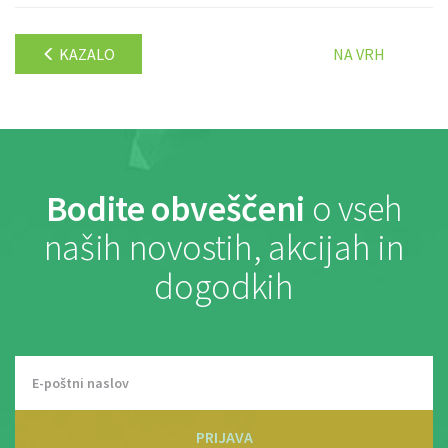
KAZALO
NA VRH
Bodite obveščeni
o vseh
naših novostih, akcijah in
dogodkih
PRIJAVA