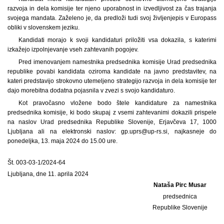
razvoja in dela komisije ter njeno uporabnost in izvedljivost za čas trajanja
svojega mandata. Zaželeno je, da predloži tudi svoj življenjepis v Europass
obliki v slovenskem jeziku.
Kandidati morajo k svoji kandidaturi priložiti vsa dokazila, s katerimi
izkažejo izpolnjevanje vseh zahtevanih pogojev.
Pred imenovanjem namestnika predsednika komisije Urad predsednika
republike povabi kandidata oziroma kandidate na javno predstavitev, na
kateri predstavijo strokovno utemeljeno strategijo razvoja in dela komisije ter
dajo morebitna dodatna pojasnila v zvezi s svojo kandidaturo.
Kot pravočasno vložene bodo štele kandidature za namestnika
predsednika komisije, ki bodo skupaj z vsemi zahtevanimi dokazili prispele
na naslov Urad predsednika Republike Slovenije, Erjavčeva 17, 1000
Ljubljana ali na elektronski naslov: gp.uprs@up-rs.si, najkasneje do
ponedeljka, 13. maja 2024 do 15.00 ure.
Št. 003-03-1/2024-64
Ljubljana, dne 11. aprila 2024
Nataša Pirc Musar
predsednica
Republike Slovenije