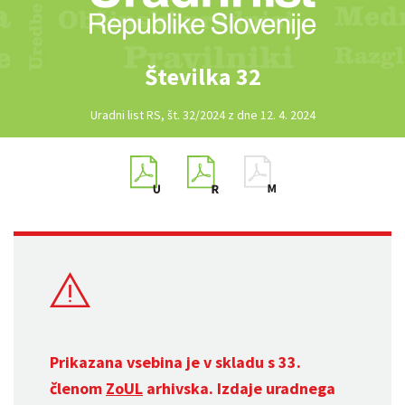
Številka 32
Uradni list RS, št. 32/2024 z dne 12. 4. 2024
Prikazana vsebina je v skladu s 33.
členom
ZoUL
arhivska. Izdaje uradnega