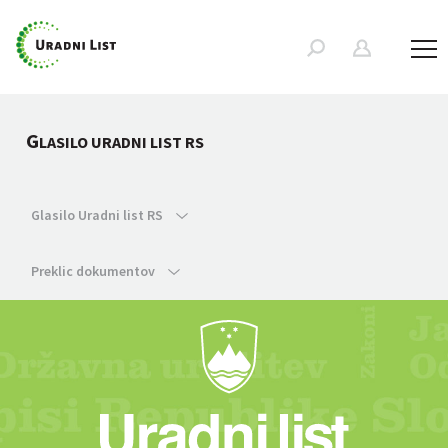
G
LASILO URADNI LIST RS
Glasilo Uradni list RS
Preklic dokumentov