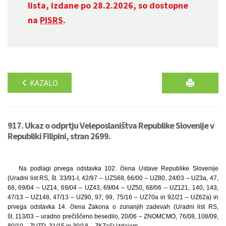
lista, izdane po 28.2.2026, so dostopne
na
PISRS
.
KAZALO
917. Ukaz o odprtju Veleposlaništva Republike Slovenije v
Republiki Filipini, stran 2699.
Na podlagi prvega odstavka 102. člena Ustave Republike Slovenije
(Uradni list RS, št. 33/91-I, 42/97 – UZS68, 66/00 – UZ80, 24/03 – UZ3a, 47,
68, 69/04 – UZ14, 69/04 – UZ43, 69/04 – UZ50, 68/06 – UZ121, 140, 143,
47/13 – UZ148, 47/13 – UZ90, 97, 99, 75/16 – UZ70a in 92/21 – UZ62a) in
prvega odstavka 14. člena Zakona o zunanjih zadevah (Uradni list RS,
št. 113/03 – uradno prečiščeno besedilo, 20/06 – ZNOMCMO, 76/08, 108/09,