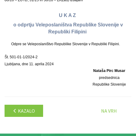
80/10 – ZUTD, 31/15 in 30/18 – ZKZaš) izdajam
U K A Z
o odprtju Veleposlaništva Republike Slovenije v
Republiki Filipini
Odpre se Veleposlaništvo Republike Slovenije v Republiki Filipini.
Št. 501-01-1/2024-2
Ljubljana, dne 11. aprila 2024
Nataša Pirc Musar
predsednica
Republike Slovenije
KAZALO
NA VRH