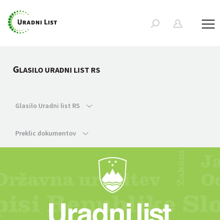
G
LASILO URADNI LIST RS
Glasilo Uradni list RS
Preklic dokumentov