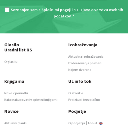
Seznanjen sem s
Splošnimi pogoji
in z
Izjavo o varstvu osebnih
podatkov
. *
Glasilo
Izobraževanja
Uradni list RS
Aktualna izobraževanja
O glasilu
Izobraževanja po meri
Najem dvorane
Knjigarna
UL info tok
Novo v ponudbi
O storitvi
Kako nakupovati v spletni knjigarni
Preizkusi brezplačno
Novice
Podjetje
|
Aktualni članki
O podjetju
About