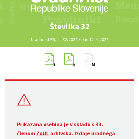
Številka 32
Uradni list RS, št. 32/2024 z dne 12. 4. 2024
Prikazana vsebina je v skladu s 33.
členom
ZoUL
arhivska. Izdaje uradnega