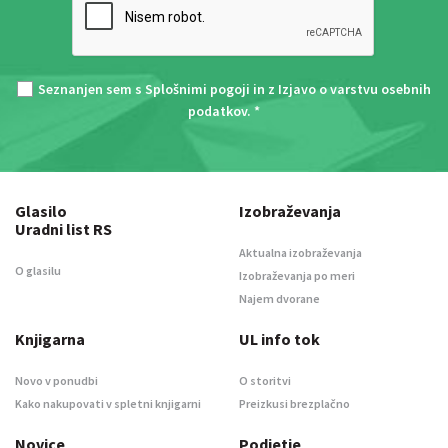
Seznanjen sem s
Splošnimi pogoji
in z
Izjavo o varstvu osebnih
podatkov
. *
Glasilo
Izobraževanja
Uradni list RS
Aktualna izobraževanja
O glasilu
Izobraževanja po meri
Najem dvorane
Knjigarna
UL info tok
Novo v ponudbi
O storitvi
Kako nakupovati v spletni knjigarni
Preizkusi brezplačno
Novice
Podjetje