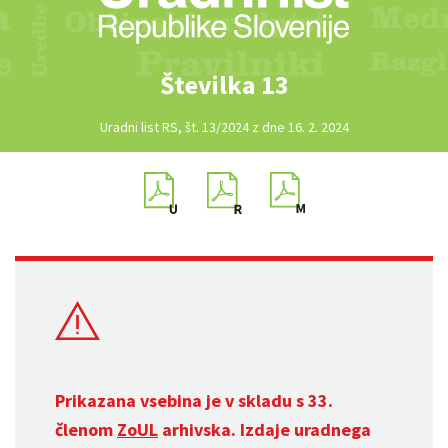
Številka 13
Uradni list RS, št. 13/2024 z dne 16. 2. 2024
Prikazana vsebina je v skladu s 33.
členom
ZoUL
arhivska. Izdaje uradnega