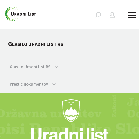
G
LASILO URADNI LIST RS
Glasilo Uradni list RS
Preklic dokumentov