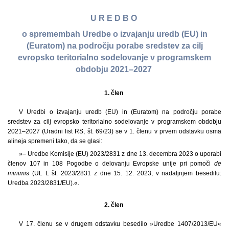
U R E D B O
o spremembah Uredbe o izvajanju uredb (EU) in
(Euratom) na področju porabe sredstev za cilj
evropsko teritorialno sodelovanje v programskem
obdobju 2021–2027
1. člen
V Uredbi o izvajanju uredb (EU) in (Euratom) na področju porabe
sredstev za cilj evropsko teritorialno sodelovanje v programskem obdobju
2021–2027 (Uradni list RS, št. 69/23) se v 1. členu v prvem odstavku osma
alineja spremeni tako, da se glasi:
»– Uredbe Komisije (EU) 2023/2831 z dne 13. decembra 2023 o uporabi
členov 107 in 108 Pogodbe o delovanju Evropske unije pri pomoči
de
minimis
(UL L št. 2023/2831 z dne 15. 12. 2023; v nadaljnjem besedilu:
Uredba 2023/2831/EU).«.
2. člen
V 17. členu se v drugem odstavku besedilo »Uredbe 1407/2013/EU«