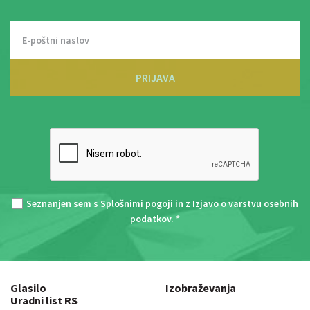
PRIJAVA
Seznanjen sem s
Splošnimi pogoji
in z
Izjavo o varstvu osebnih
podatkov
. *
Glasilo
Izobraževanja
Uradni list RS