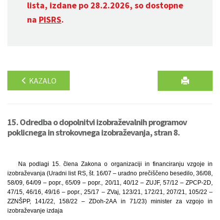
lista, izdane po 28.2.2026, so dostopne
na
PISRS
.
KAZALO
15. Odredba o dopolnitvi izobraževalnih programov
poklicnega in strokovnega izobraževanja, stran 8.
Na podlagi 15. člena Zakona o organizaciji in financiranju vzgoje in
izobraževanja (Uradni list RS, št. 16/07 – uradno prečiščeno besedilo, 36/08,
58/09, 64/09 – popr., 65/09 – popr., 20/11, 40/12 – ZUJF, 57/12 – ZPCP-2D,
47/15, 46/16, 49/16 – popr., 25/17 – ZVaj, 123/21, 172/21, 207/21, 105/22 –
ZZNŠPP, 141/22, 158/22 – ZDoh-2AA in 71/23) minister za vzgojo in
izobraževanje izdaja