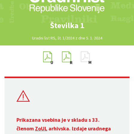
Številka 1
Uradni list RS, št. 1/2024 z dne 5. 1. 2024
Prikazana vsebina je v skladu s 33.
členom
ZoUL
arhivska. Izdaje uradnega