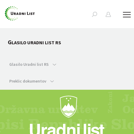
G
LASILO URADNI LIST RS
Glasilo Uradni list RS
Preklic dokumentov