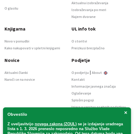
Aktualna izobraževanja
O glasilu
Izobraževanja po meri
Najem dvorane
Knjigarna
UL info tok
Novo v ponudbi
O storitvi
Kako nakupovati v spletni knjigarni
Preizkusi brezplačno
Novice
Podjetje
|
Aktualni članki
O podjetju
About
Naroči se na novice
Kontakt
Informacije javnega značaja
Oglaševanje
Splošni pogoji
Izjava o varstvu osebnih podatkov
×
E-dražbe
Obvestilo
Z uveljavitvijo
novega zakona (ZOUL)
se je
izdajanje uradnega
lista s 1. 3. 2026 preneslo
neposredno
na Službo Vlade
Republike Slovenije za zakonodajo
. Od tega datuma bodo vse