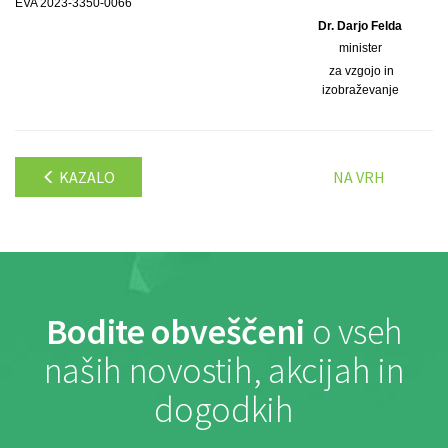
EVA 2023-3350-0066
Dr. Darjo Felda
minister
za vzgojo in
izobraževanje
KAZALO
NA VRH
Bodite obveščeni
o vseh
naših novostih, akcijah in
dogodkih