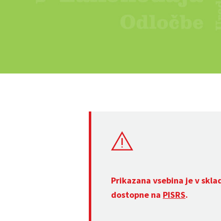
Prikazana vsebina je v skla
dostopne na
PISRS
.