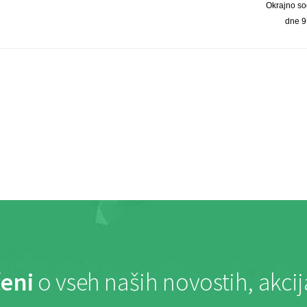
Okrajno so
dne 9
eni
o vseh naših novostih, akci