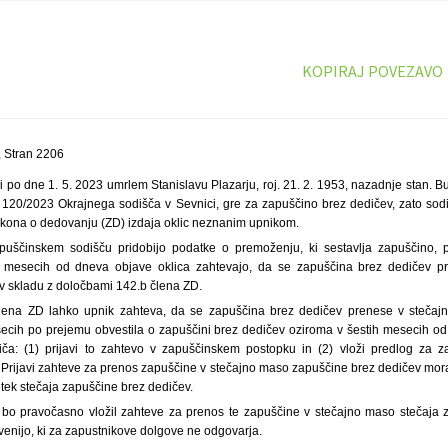
KOPIRAJ POVEZAVO
 Stran 2206
 po dne 1. 5. 2023 umrlem Stanislavu Plazarju, roj. 21. 2. 1953, nazadnje stan. B
 D 120/2023 Okrajnega sodišča v Sevnici, gre za zapuščino brez dedičev, zato so
kona o dedovanju (ZD) izdaja oklic neznanim upnikom.
apuščinskem sodišču pridobijo podatke o premoženju, ki sestavlja zapuščino, 
h mesecih od dneva objave oklica zahtevajo, da se zapuščina brez dedičev 
v skladu z določbami 142.b člena ZD.
lena ZD lahko upnik zahteva, da se zapuščina brez dedičev prenese v stečaj
secih po prejemu obvestila o zapuščini brez dedičev oziroma v šestih mesecih od
a: (1) prijavi to zahtevo v zapuščinskem postopku in (2) vloži predlog za z
Prijavi zahteve za prenos zapuščine v stečajno maso zapuščine brez dedičev mora u
etek stečaja zapuščine brez dedičev.
bo pravočasno vložil zahteve za prenos te zapuščine v stečajno maso stečaja 
venijo, ki za zapustnikove dolgove ne odgovarja.