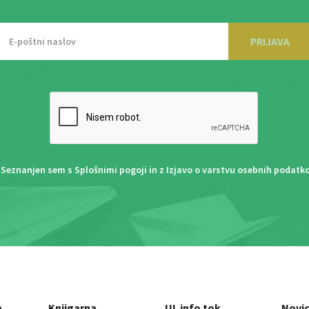
PRIJAVA
Seznanjen sem s
Splošnimi pogoji
in z
Izjavo o varstvu osebnih podatk
a
Knjigarna
UL info tok
Novi