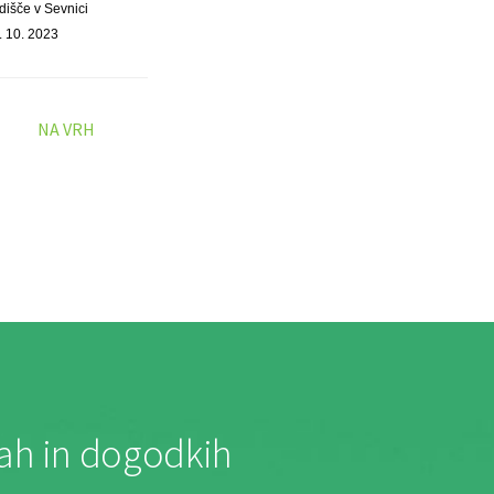
dišče v Sevnici
. 10. 2023
NA VRH
jah in dogodkih