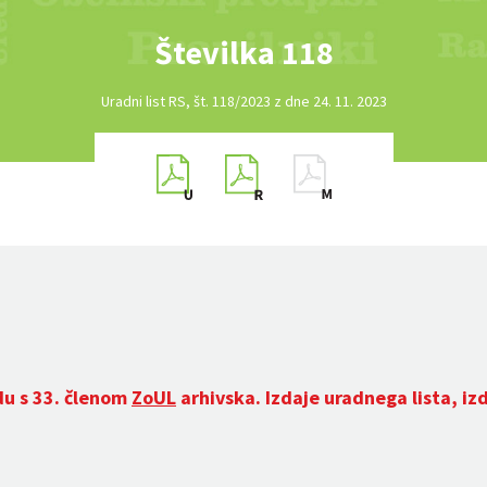
Številka 118
Uradni list RS, št. 118/2023 z dne 24. 11. 2023
du s 33. členom
ZoUL
arhivska. Izdaje uradnega lista, iz