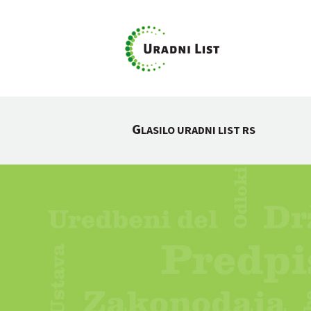
G
LASILO URADNI LIST RS