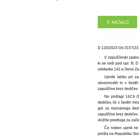
KAZALO
D 120/2023 Os-3157/23,
V zapuščinski zadevi
ki se vodi pod opr. št.
odstavka 142.a člena Za
Upniki lahko pri z
obveznostih in v šesti
zapuščine brez dedičev 
Na podlagi 142.b č
dedičev, če v šestih me
gre za neznanega dedič
zapuščine brez dedičev. 
vložitvi predloga za zač
Če noben upnik ne 
prešla na Republiko Slo