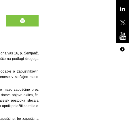
udna vas 16, p. Šentjanž,
dišče na podlagi drugega
podatke o zapustnikovih
prenese v stečajno maso
no maso zapuščine brez
 dneva objave oklica, če
ačetek postopka stečaja
pnik priložiti potrdilo o
zapuščine, bo zapuščina