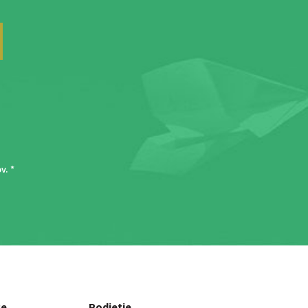
ov
. *
ce
Podjetje