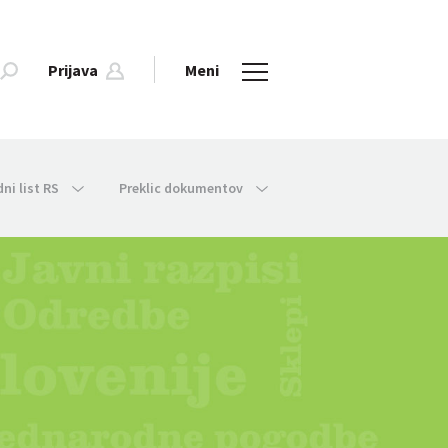
Prijava
Meni
dni list RS
Preklic dokumentov