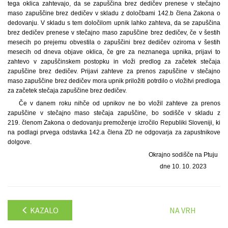
tega oklica zahtevajo, da se zapuščina brez dedičev prenese v stečajno
maso zapuščine brez dedičev v skladu z določbami 142.b člena Zakona o
dedovanju. V skladu s tem določilom upnik lahko zahteva, da se zapuščina
brez dedičev prenese v stečajno maso zapuščine brez dedičev, če v šestih
mesecih po prejemu obvestila o zapuščini brez dedičev oziroma v šestih
mesecih od dneva objave oklica, če gre za neznanega upnika, prijavi to
zahtevo v zapuščinskem postopku in vloži predlog za začetek stečaja
zapuščine brez dedičev. Prijavi zahteve za prenos zapuščine v stečajno
maso zapuščine brez dedičev mora upnik priložiti potrdilo o vložitvi predloga
za začetek stečaja zapuščine brez dedičev.
Če v danem roku nihče od upnikov ne bo vložil zahteve za prenos
zapuščine v stečajno maso stečaja zapuščine, bo sodišče v skladu z
219. členom Zakona o dedovanju premoženje izročilo Republiki Sloveniji, ki
na podlagi prvega odstavka 142.a člena ZD ne odgovarja za zapustnikove
dolgove.
Okrajno sodišče na Ptuju
dne 10. 10. 2023
KAZALO
NA VRH