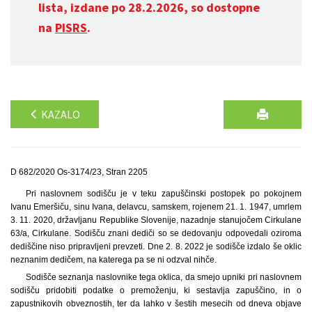
lista, izdane po 28.2.2026, so dostopne
na
PISRS
.
KAZALO
D 682/2020 Os-3174/23, Stran 2205
Pri naslovnem sodišču je v teku zapuščinski postopek po pokojnem
Ivanu Emeršiču, sinu Ivana, delavcu, samskem, rojenem 21. 1. 1947, umrlem
3. 11. 2020, državljanu Republike Slovenije, nazadnje stanujočem Cirkulane
63/a, Cirkulane. Sodišču znani dediči so se dedovanju odpovedali oziroma
dediščine niso pripravljeni prevzeti. Dne 2. 8. 2022 je sodišče izdalo še oklic
neznanim dedičem, na katerega pa se ni odzval nihče.
Sodišče seznanja naslovnike tega oklica, da smejo upniki pri naslovnem
sodišču pridobiti podatke o premoženju, ki sestavlja zapuščino, in o
zapustnikovih obveznostih, ter da lahko v šestih mesecih od dneva objave