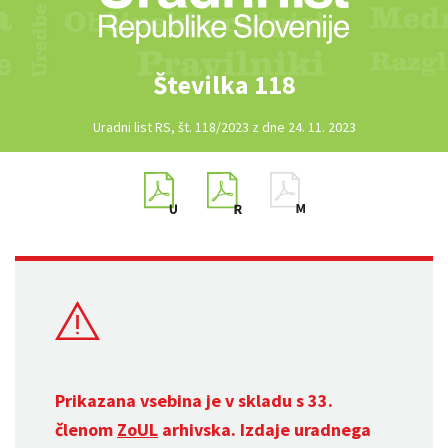
Številka 118
Uradni list RS, št. 118/2023 z dne 24. 11. 2023
Prikazana vsebina je v skladu s 33.
členom
ZoUL
arhivska. Izdaje uradnega