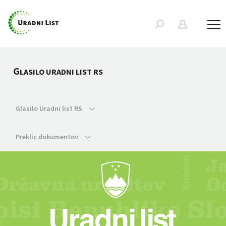
G
LASILO URADNI LIST RS
Glasilo Uradni list RS
Preklic dokumentov