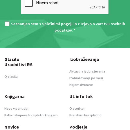
Seznanjen sem s
Splošnimi pogoji
in z
Izjavo o varstvu osebnih
podatkov
. *
Glasilo
Izobraževanja
Uradni list RS
Aktualna izobraževanja
O glasilu
Izobraževanja po meri
Najem dvorane
Knjigarna
UL info tok
Novo v ponudbi
O storitvi
Kako nakupovati v spletni knjigarni
Preizkusi brezplačno
Novice
Podjetje