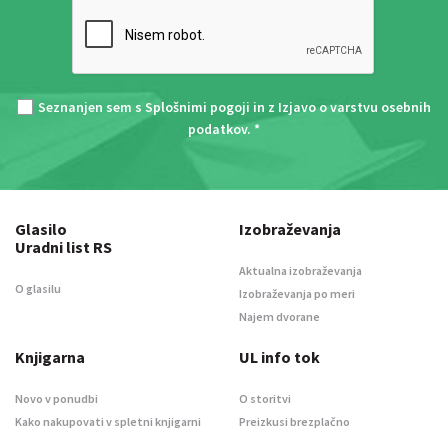
Seznanjen sem s
Splošnimi pogoji
in z
Izjavo o varstvu osebnih
podatkov
. *
Glasilo
Izobraževanja
Uradni list RS
Aktualna izobraževanja
O glasilu
Izobraževanja po meri
Najem dvorane
Knjigarna
UL info tok
Novo v ponudbi
O storitvi
Kako nakupovati v spletni knjigarni
Preizkusi brezplačno