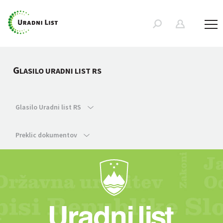
G
LASILO URADNI LIST RS
Glasilo Uradni list RS
Preklic dokumentov