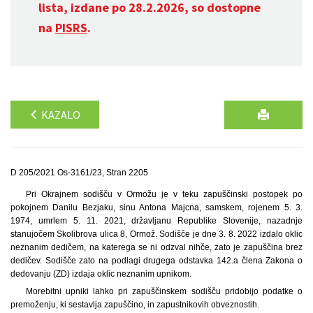
lista, izdane po 28.2.2026, so dostopne
na
PISRS
.
KAZALO
D 205/2021 Os-3161/23, Stran 2205
Pri Okrajnem sodišču v Ormožu je v teku zapuščinski postopek po
pokojnem Danilu Bezjaku, sinu Antona Majcna, samskem, rojenem 5. 3.
1974, umrlem 5. 11. 2021, državljanu Republike Slovenije, nazadnje
stanujočem Skolibrova ulica 8, Ormož. Sodišče je dne 3. 8. 2022 izdalo oklic
neznanim dedičem, na katerega se ni odzval nihče, zato je zapuščina brez
dedičev. Sodišče zato na podlagi drugega odstavka 142.a člena Zakona o
dedovanju (ZD) izdaja oklic neznanim upnikom.
Morebitni upniki lahko pri zapuščinskem sodišču pridobijo podatke o
premoženju, ki sestavlja zapuščino, in zapustnikovih obveznostih.