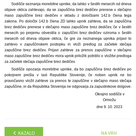
Sodišče seznanja morebitne upnike, da lahko v šestih mesecih od dneva
objave oklica zahtevajo, da se zapuščina brez dedičev prenese v stečajno
maso zapuščine brez dedičev v skladu z določbami 142.b člena tega
zakona. Po določbi 142.b člena ZD lahko upnik zahteva, da se zapuščina
brez dedičev prenese v stečajno maso zapuščine brez dedičev, če v šestih
mesecih po prejemu obvestila o zapuščini brez dedičev oziroma v šestih
mesecih od dneva objave oklica, če gre za neznanega upnika prijavi to
zahtevo v zapuščinskem postopku in vloži predlog za začetek stečaja
zapuščine brez dedičev. Prijavi zahteve za prenos zapuščine v stečajno
maso zapuščine brez dedičev mora upnik priložiti potrdilo o vložitvi predloga
za začetek stečaja zapuščine brez dedičev.
Sodišče opozarja morebitne upnike, da bo zapuščina brez dedičev po
pokojnem prešla v last Republike Slovenije, če noben upnik ne bo
pravočasno vložil zahteve za prenos te zapuščine v stečajno maso stečaja
zapuščine, in da Republika Slovenija ne odgovarja za zapustnikove dolgove.
Okrajno sodišče v
Ormožu
dne 9. 10. 2023
KAZALO
NA VRH