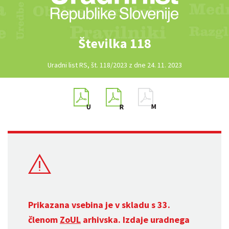
Številka 118
Uradni list RS, št. 118/2023 z dne 24. 11. 2023
Prikazana vsebina je v skladu s 33.
členom
ZoUL
arhivska. Izdaje uradnega