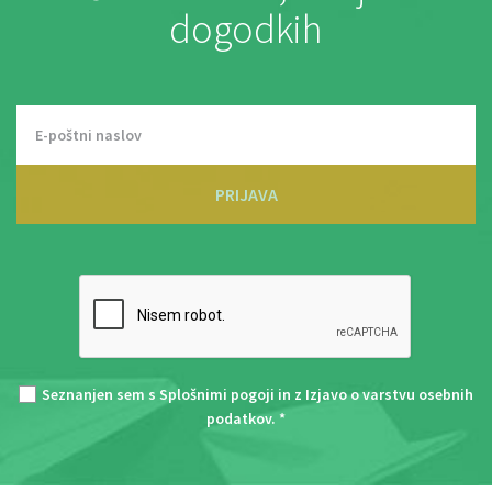
dogodkih
PRIJAVA
Seznanjen sem s
Splošnimi pogoji
in z
Izjavo o varstvu osebnih
podatkov
. *