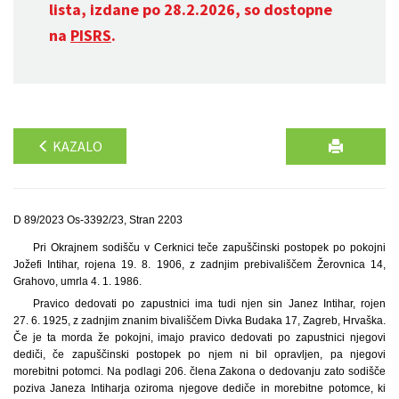
lista, izdane po 28.2.2026, so dostopne
na
PISRS
.
KAZALO
D 89/2023 Os-3392/23, Stran 2203
Pri Okrajnem sodišču v Cerknici teče zapuščinski postopek po pokojni
Jožefi Intihar, rojena 19. 8. 1906, z zadnjim prebivališčem Žerovnica 14,
Grahovo, umrla 4. 1. 1986.
Pravico dedovati po zapustnici ima tudi njen sin Janez Intihar, rojen
27. 6. 1925, z zadnjim znanim bivališčem Divka Budaka 17, Zagreb, Hrvaška.
Če je ta morda že pokojni, imajo pravico dedovati po zapustnici njegovi
dediči, če zapuščinski postopek po njem ni bil opravljen, pa njegovi
morebitni potomci. Na podlagi 206. člena Zakona o dedovanju zato sodišče
poziva Janeza Intiharja oziroma njegove dediče in morebitne potomce, ki