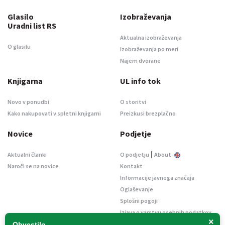
Glasilo
Izobraževanja
Uradni list RS
Aktualna izobraževanja
O glasilu
Izobraževanja po meri
Najem dvorane
Knjigarna
UL info tok
Novo v ponudbi
O storitvi
Kako nakupovati v spletni knjigarni
Preizkusi brezplačno
Novice
Podjetje
|
Aktualni članki
O podjetju
About
Naroči se na novice
Kontakt
Informacije javnega značaja
Oglaševanje
Splošni pogoji
Izjava o varstvu osebnih podatkov
×
E-dražbe
Obvestilo