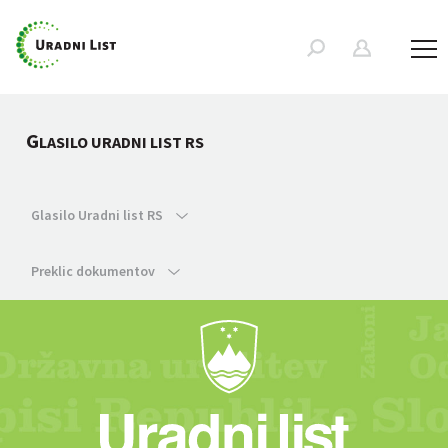
G
LASILO URADNI LIST RS
Glasilo Uradni list RS
Preklic dokumentov