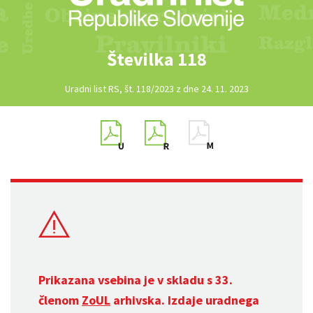
Številka 118
Uradni list RS, št. 118/2023 z dne 24. 11. 2023
Prikazana vsebina je v skladu s 33.
členom
ZoUL
arhivska. Izdaje uradnega