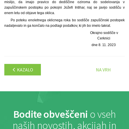
mislijo, da imajo pravico do dediščine oziroma do sodelovanja v
zapuščinskem postopku po pokojni Jožefi Intihar, naj se javijo sodišču v
enem letu od objave tega oklica.
Po poteku enoletnega oklicnega roka bo sodišče zapuščinski postopek
nadaljevalo in ga končalo na podlagi podatkov, ki jih bo imelo takrat.
Okrajno sodišče v
Cerknici
dne 8. 11. 2023
KAZALO
NA VRH
Bodite obveščeni
o vseh
naših novostih, akcijah in