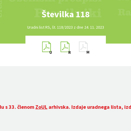
Številka 118
Uradni list RS, št. 118/2023 z dne 24. 11. 2023
du s 33. členom
ZoUL
arhivska. Izdaje uradnega lista, iz