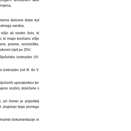
vrnjena,
letoma delovne dobe kot
ialnega varstva,
išjo ali visoko šolo, ki
ci, ki imajo končano višjo
vne, pravne, sociološke,
okovni izpit po ZSV,
šješolsko izobrazbo (VI.
 izobrazbo (od III. do V.
ključenih uporabnikov ter
jeno vozilo), določene s
pri čemer je prijavitelj
II. poglavju tega javnega
o hrambi dokumentacije in