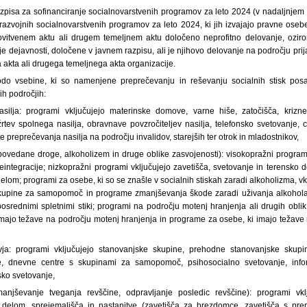
pisa za sofinanciranje socialnovarstvenih programov za leto 2024 (v nadaljnjem be
n razvojnih socialnovarstvenih programov za leto 2024, ki jih izvajajo pravne ose
novitvenem aktu ali drugem temeljnem aktu določeno neprofitno delovanje, ozir
nje dejavnosti, določene v javnem razpisu, ali je njihovo delovanje na področju pri
 akta ali drugega temeljnega akta organizacije.
odo vsebine, ki so namenjene preprečevanju in reševanju socialnih stisk posa
ih področjih:
silja: programi vključujejo materinske domove, varne hiše, zatočišča, krizne 
rtev spolnega nasilja, obravnave povzročiteljev nasilja, telefonsko svetovanje, 
 preprečevanja nasilja na področju invalidov, starejših ter otrok in mladostnikov,
epovedane droge, alkoholizem in druge oblike zasvojenosti): visokopražni programi
integracije; nizkopražni programi vključujejo zavetišča, svetovanje in terensko d
elom; programi za osebe, ki so se znašle v socialnih stiskah zaradi alkoholizma, vkl
kupine za samopomoč in programe zmanjševanja škode zaradi uživanja alkohola
srednimi spletnimi stiki; programi na področju motenj hranjenja ali drugih oblik
majo težave na področju motenj hranjenja in programe za osebe, ki imajo težave 
ja: programi vključujejo stanovanjske skupine, prehodne stanovanjske skupi
, dnevne centre s skupinami za samopomoč, psihosocialno svetovanje, infor
sko svetovanje,
anjševanje tveganja revščine, odpravljanje posledic revščine): programi vklj
 delom, sprejemališča in nastanitve (zavetišča za brezdomce, zavetišča s pren