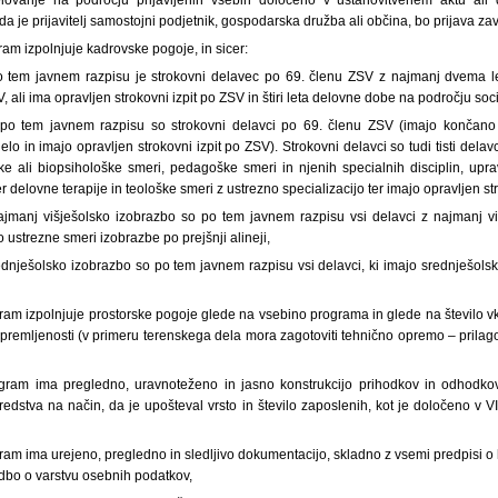
da je prijavitelj samostojni podjetnik, gospodarska družba ali občina, bo prijava za
gram izpolnjuje kadrovske pogoje, in sicer:
po tem javnem razpisu je strokovni delavec po 69. členu ZSV z najmanj dvema 
 ali ima opravljen strokovni izpit po ZSV in štiri leta delovne dobe na področju soc
 po tem javnem razpisu so strokovni delavci po 69. členu ZSV (imajo končano v
lo in imajo opravljen strokovni izpit po ZSV). Strokovni delavci so tudi tisti delav
ške ali biopsihološke smeri, pedagoške smeri in njenih specialnih disciplin, upra
delovne terapije in teološke smeri z ustrezno specializacijo ter imajo opravljen str
najmanj višješolsko izobrazbo so po tem javnem razpisu vsi delavci z najmanj vi
jo ustrezne smeri izobrazbe po prejšnji alineji,
rednješolsko izobrazbo so po tem javnem razpisu vsi delavci, ki imajo srednješolsko
ogram izpolnjuje prostorske pogoje glede na vsebino programa in glede na število v
premljenosti (v primeru terenskega dela mora zagotoviti tehnično opremo – prilago
rogram ima pregledno, uravnoteženo in jasno konstrukcijo prihodkov in odhodkov, 
sredstva na način, da je upošteval vrsto in število zaposlenih, kot je določeno v V
ogram ima urejeno, pregledno in sledljivo dokumentacijo, skladno z vsemi predpisi 
bo o varstvu osebnih podatkov,