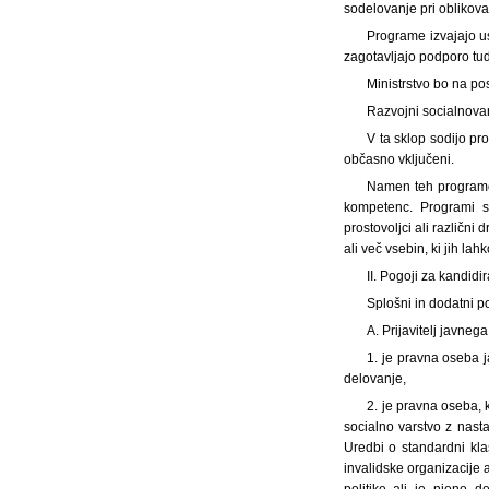
sodelovanje pri oblikova
Programe izvajajo us
zagotavljajo podporo tudi
Ministrstvo bo na pos
Razvojni socialnovar
V ta sklop sodijo pr
občasno vključeni.
Namen teh programov
kompetenc. Programi s
prostovoljci ali različn
ali več vsebin, ki jih lahk
II. Pogoji za kandid
Splošni in dodatni p
A. Prijavitelj javne
1. je pravna oseba 
delovanje,
2. je pravna oseba, 
socialno varstvo z nast
Uredbi o standardni klas
invalidske organizacije 
politike ali je njeno 