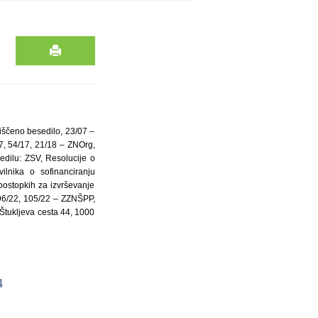
čiščeno besedilo, 23/07 –
7, 54/17, 21/18 – ZNOrg,
dilu: ZSV, Resolucije o
lnika o sofinanciranju
 postopkih za izvrševanje
 96/22, 105/22 – ZZNŠPP,
Štukljeva cesta 44, 1000
4