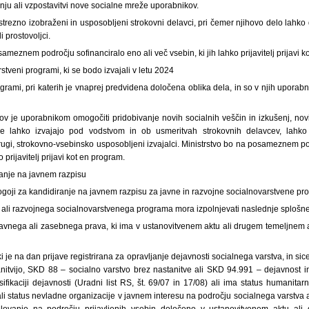
nju ali vzpostavitvi nove socialne mreže uporabnikov.
trezno izobraženi in usposobljeni strokovni delavci, pri čemer njihovo delo lahko
 prostovoljci.
ameznem področju sofinanciralo eno ali več vsebin, ki jih lahko prijavitelj prijavi 
stveni programi, ki se bodo izvajali v letu 2024
ogrami, pri katerih je vnaprej predvidena določena oblika dela, in so v njih uporabn
 je uporabnikom omogočiti pridobivanje novih socialnih veščin in izkušenj, novi
e lahko izvajajo pod vodstvom in ob usmeritvah strokovnih delavcev, lahko 
i drugi, strokovno-vsebinsko usposobljeni izvajalci. Ministrstvo bo na posameznem p
o prijavitelj prijavi kot en program.
iranje na javnem razpisu
ogoji za kandidiranje na javnem razpisu za javne in razvojne socialnovarstvene pr
ga ali razvojnega socialnovarstvenega programa mora izpolnjevati naslednje splošn
javnega ali zasebnega prava, ki ima v ustanovitvenem aktu ali drugem temeljnem 
ki je na dan prijave registrirana za opravljanje dejavnosti socialnega varstva, in s
anitvijo, SKD 88 – socialno varstvo brez nastanitve ali SKD 94.991 – dejavnost in
ifikaciji dejavnosti (Uradni list RS, št. 69/07 in 17/08) ali ima status humanitarn
ali status nevladne organizacije v javnem interesu na področju socialnega varstva 
delovanje na področju prijavljenih vsebin določeno v ustanovitvenem aktu al