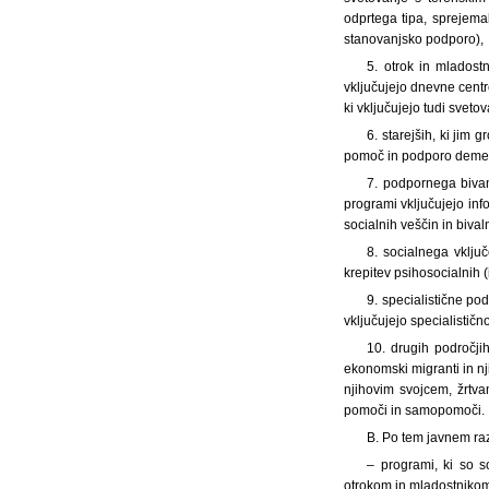
odprtega tipa, sprejema
stanovanjsko podporo),
5. otrok in mladost
vključujejo dnevne centr
ki vključujejo tudi svet
6. starejših, ki jim
pomoč in podporo dement
7. podpornega bivan
programi vključujejo in
socialnih veščin in bival
8. socialnega vklju
krepitev psihosocialnih 
9. specialistične po
vključujejo specialističn
10. drugih področjih
ekonomski migranti in nj
njihovim svojcem, žrtva
pomoči in samopomoči.
B. Po tem javnem raz
– programi, ki so s
otrokom in mladostnikom