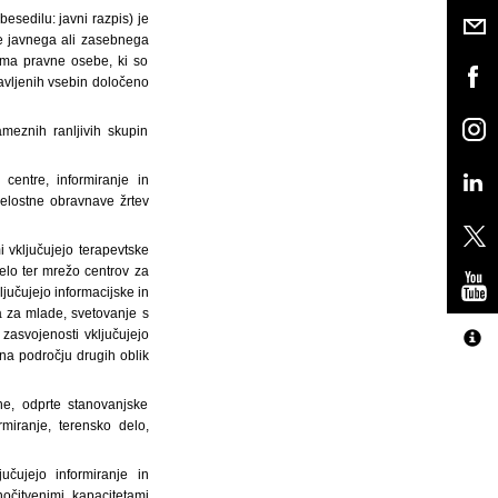
sedilu: javni razpis) je
be javnega ali zasebnega
oma pravne osebe, ki so
javljenih vsebin določeno
meznih ranljivih skupin
centre, informiranje in
celostne obravnave žrtev
 vključujejo terapevtske
elo ter mrežo centrov za
jučujejo informacijske in
 za mlade, svetovanje s
 zasvojenosti vključujejo
na področju drugih oblik
ne, odprte stanovanjske
miranje, terensko delo,
učujejo informiranje in
očitvenimi kapacitetami