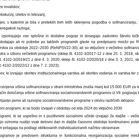
e invalidov;
kskurzij, izletov in letovanj;
ljev, s katerimi je bila v preteklih treh letih sklenjena pogodba o sofinanciranju,
eregakoli razloga;
er izpolnjujejo vse splošne in dodatne pogoje in dosegajo zadostno število to
bstajajo ali ni potrebe po takšnih programih glede na predpisano mrežo po R
stva za obdobje 2022–2030 (ReNPSV22-30), ali so vključeni v večletno sofinancira
stra o izboru večletnih programov (sklep št. 4102-3/2017-12 z dne 25. 1. 2018, sk
t. 4102-3/2019/21 z dne 4. 3. 2020, sklep št. 4102-2/2020/18 z dne 3. 3. 2021, s
t. 4102-2/2022/12 z dne 7. 2. 2023);
jev, ki izvajajo storitev institucionalnega varstva ali storitev vodenja in varstva te
ocenjena višina sofinanciranja s strani ministrstva znaša manj kot 15.000 EUR za 
čin določanja višine sofinanciranja socialnovarstvenih programov iz VII. poglavja 
 prijavijo javne ali razvojne socialnovarstvene programe v okviru različnih sklopov:
eni programi, ki se bodo izvajali v obdobju od leta 2024 do vključno 2030
ogrami, ki se uspešno in s pozitivnimi socialnimi učinki izvajajo že daljše – ve
o oziroma nudijo vsak delovni dan in daljše časovno obdobje kontinuirano poteka
 prilagaja na podlagi oblikovanih individualiziranih načrtov obravnave.
ogramov je predvsem strukturna in funkcionalna reorganizacija socialne mre