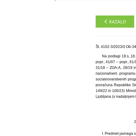
KAZALO
Št. 4102-3/2023/3 Ob-34
Na podlagi 18.s, 18.
popr., 41/07 – popr., 6
31/18 – ZOA-A, 28/19 i
nacionalnem programu 
socialnovarstvenih progr
proračuna Republike Slo
149/22 in 106/23) Minis
Ljubljana (v nadaljnjem b
I. Predmet javnega 