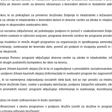
lišča ali dnevni centri za dnevno obravnavo s terenskim delom in dodatnimi akti
nikov, ki so prikrajšani za primerno družinsko življenje in mladostniki s težavam
e za otroke in mladostnike s terenskim delom in dnevne centre za otroke in mlado
ovanje in skupnostno svetovalno delo,
 grozi socialna izključenost, ali potrebujejo podporo in pomoč v vsakodnevnem življe
nim osebam in njihovim svojcem, programe dnevnih centrov ter programe prostovo
ja invalidov in mreže drugih programov za organizacijo in spodbujanja samostojn
formiranje, svetovanje ter terensko delo, pomoč pri podpori in izvajanju pomoči i
ne skupnosti,
čevanja Romov: programi vključujejo dnevne centre za otroke in mladostnike, inf
(in drugih podobnih) kompetenc ter delo na terenu,
dpore žrtvam kaznivih dejanj (če le-ta ni zagotovljena s preostalimi socialnovarstv
o podporo žrtvam kaznivih dejanj (informacijski in svetovalni program ter zagovorniš
, ki so namenjena odpravljanju socialnih stisk ljudi, kot so npr. prosilci za med
ihovi družinski člani, osebe v postopku deložacije, podpora žalujočim odraslim, o
m prometnih nesreč: programi vključujejo informiranje in svetovanje, koordinacij
pisu ne bodo sofinancirani in bodo zavrnjeni:
ofinancirani v okviru programov v podporo družini (centri za družine in progr
 oziroma njihovim družinam);