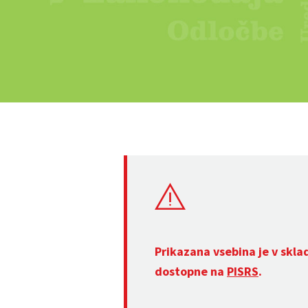
Prikazana vsebina je v skla
dostopne na
PISRS
.