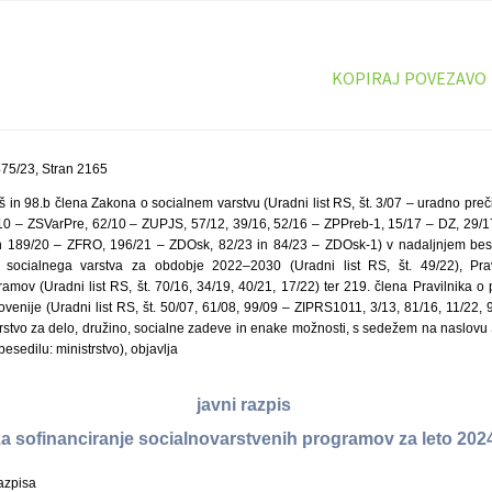
KOPIRAJ POVEZAVO
75/23, Stran 2165
š in 98.b člena Zakona o socialnem varstvu (Uradni list RS, št. 3/07 – uradno pre
1/10 – ZSVarPre, 62/10 – ZUPJS, 57/12, 39/16, 52/16 – ZPPreb-1, 15/17 – DZ, 29/1
n 189/20 – ZFRO, 196/21 – ZDOsk, 82/23 in 84/23 – ZDOsk-1) v nadaljnjem bese
socialnega varstva za obdobje 2022–2030 (Uradni list RS, št. 49/22), Pravi
amov (Uradni list RS, št. 70/16, 34/19, 40/21, 17/22) ter 219. člena Pravilnika o
venije (Uradni list RS, št. 50/07, 61/08, 99/09 – ZIPRS1011, 3/13, 81/16, 11/22,
trstvo za delo, družino, socialne zadeve in enake možnosti, s sedežem na naslovu 
esedilu: ministrstvo), objavlja
javni razpis
za sofinanciranje socialnovarstvenih programov za leto 202
razpisa