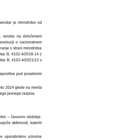
 vendar je ministrstvo od
čk, vendar na določenem
esoluciji o nacionalnem
nje s strani ministrstva
lep št. 4102-4/2018-14 z
klep št. 4102-4/2021/13 z
r zaposlitve pod posebnimi
leto 2024 glede na merila
tega javnega razpisa.
čletno – časovno obdobje.
joče aktivnosti, katerih
že uporabnikov oziroma