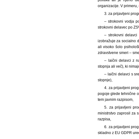
organizacije. V primeru, 
3. za prijavljeni pro
– strokovni vodja 
strokovni delavec po ZSV,
– strokovni delavci
izobražuje za socialno de
ali visoko šolo psiholo
zdravstvene smeri – smer 
– laični delavci z 
stopnja ali več), ki nima
– laični delavci s s
stopnje),
4. za prijavljeni pr
pogoje glede tehnične o
tem javnim razpisom,
5. za prijavljeni p
ministrstvo zaprosil za 
razpisa,
6. za prijavljeni pr
skladno z EU GDPR ured