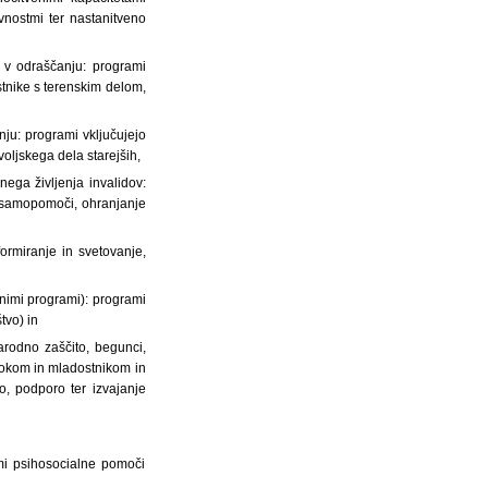
vnostmi ter nastanitveno
i v odraščanju: programi
stnike s terenskim delom,
nju: programi vključujejo
ljskega dela starejših,
ega življenja invalidov:
n samopomoči, ohranjanje
ormiranje in svetovanje,
enimi programi): programi
tvo) in
narodno zaščito, begunci,
trokom in mladostnikom in
o, podporo ter izvajanje
ami psihosocialne pomoči