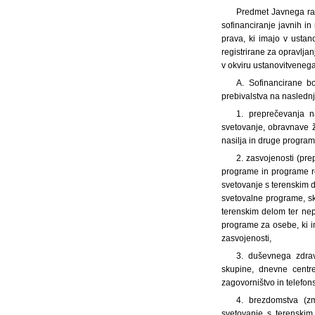
Predmet Javnega raz
sofinanciranje javnih i
prava, ki imajo v usta
registrirane za opravlja
v okviru ustanovitvenega
A. Sofinancirane b
prebivalstva na naslednj
1. preprečevanja na
svetovanje, obravnave ž
nasilja in druge programe
2. zasvojenosti (pr
programe in programe re
svetovanje s terenskim d
svetovalne programe, s
terenskim delom ter nepo
programe za osebe, ki i
zasvojenosti,
3. duševnega zdrav
skupine, dnevne centre
zagovorništvo in telefon
4. brezdomstva (zm
svetovanje s terenskim