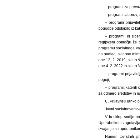
– programi za prevoz
– programi taborov, e
– programi prijavite
pogodbe odstopilo iz kat
– programi, ki sic
regijskem območju že o
programu socialnega var
na podlagi sklepov mini
dne 12. 2. 2019, sklep š
dne 4. 2. 2022 in sklep š
– programi prijavitel
pogoji;
– programi, katerih 
za odmero sredstev in na
C. Prijavitelji lahko
Javni socialnovarstv
V ta sklop sodijo pr
Uporabnikom zagotavljaj
izvajanje se uporabnikom
Namen tovrstnih pr