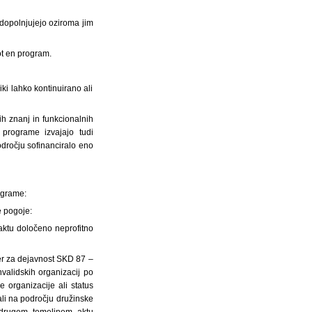
 dopolnjujejo oziroma jim
kot en program.
iki lahko kontinuirano ali
h znanj in funkcionalnih
programe izvajajo tudi
odročju sofinanciralo eno
ograme:
e pogoje:
aktu določeno neprofitno
icer za dejavnost SKD 87 –
validskih organizacij po
e organizacije ali status
ali na področju družinske
i drugem temeljnem aktu