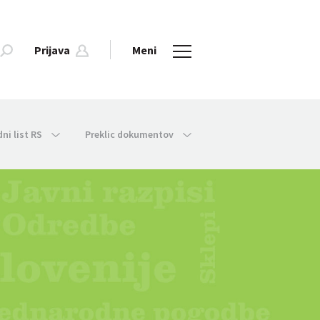
Prijava
Meni
dni list RS
Preklic dokumentov