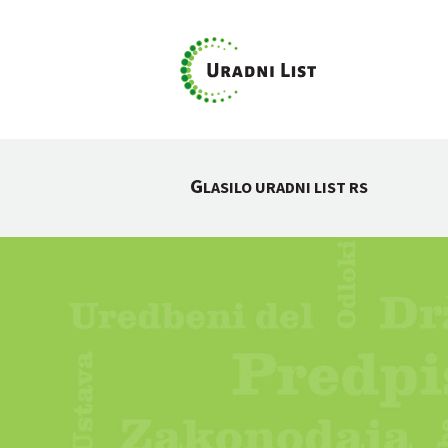
G
LASILO URADNI LIST RS