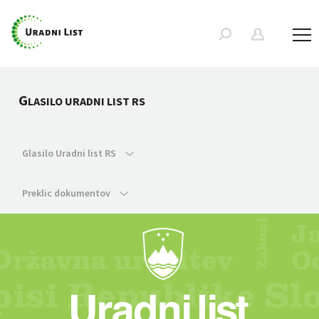
G
LASILO URADNI LIST RS
Glasilo Uradni list RS
Preklic dokumentov