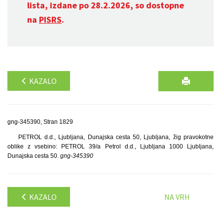
lista, izdane po 28.2.2026, so dostopne
na
PISRS
.
KAZALO
gng-345390, Stran 1829
PETROL d.d., Ljubljana, Dunajska cesta 50, Ljubljana, žig pravokotne
oblike z vsebino: PETROL 39/a Petrol d.d., Ljubljana 1000 Ljubljana,
Dunajska cesta 50.
gng-345390
KAZALO
NA VRH