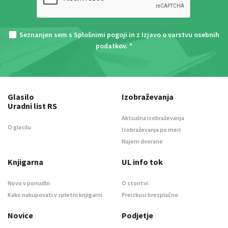
Seznanjen sem s
Splošnimi pogoji
in z
Izjavo o varstvu osebnih
podatkov
. *
Glasilo
Izobraževanja
Uradni list RS
Aktualna izobraževanja
O glasilu
Izobraževanja po meri
Najem dvorane
Knjigarna
UL info tok
Novo v ponudbi
O storitvi
Kako nakupovati v spletni knjigarni
Preizkusi brezplačno
Novice
Podjetje