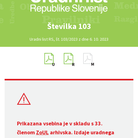
Številka 103
Uradni list RS, št. 103/2023 z dne 6. 10. 2023
Prikazana vsebina je v skladu s 33.
členom
ZoUL
arhivska. Izdaje uradnega