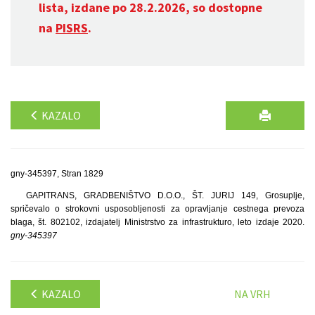
lista, izdane po 28.2.2026, so dostopne
na
PISRS
.
KAZALO
gny-345397, Stran 1829
GAPITRANS, GRADBENIŠTVO D.O.O., ŠT. JURIJ 149, Grosuplje,
spričevalo o strokovni usposobljenosti za opravljanje cestnega prevoza
blaga, št. 802102, izdajatelj Ministrstvo za infrastrukturo, leto izdaje 2020.
gny-345397
KAZALO
NA VRH