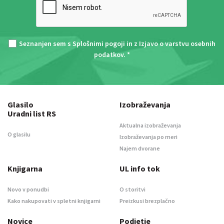
Seznanjen sem s
Splošnimi pogoji
in z
Izjavo o varstvu osebnih
podatkov
. *
Glasilo
Izobraževanja
Uradni list RS
Aktualna izobraževanja
O glasilu
Izobraževanja po meri
Najem dvorane
Knjigarna
UL info tok
Novo v ponudbi
O storitvi
Kako nakupovati v spletni knjigarni
Preizkusi brezplačno
Novice
Podjetje