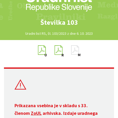
Številka 103
Uradni list RS, št. 103/2023 z dne 6. 10. 2023
Prikazana vsebina je v skladu s 33.
členom
ZoUL
arhivska. Izdaje uradnega