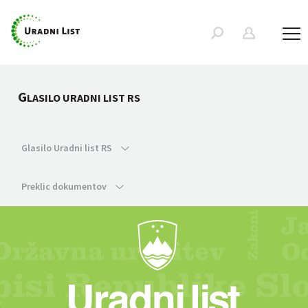
G
LASILO URADNI LIST RS
Glasilo Uradni list RS
Preklic dokumentov