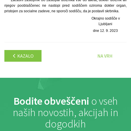
Začasni zastopnik bo zastopal dolžnika vse do takrat, dokler dolžnik ali
njegov pooblaščenec ne nastopi pred sodiščem oziroma dokler organ,
pristojen za socialne zadeve, ne sporoči sodišču, da je postavil skrbnika.
Okrajno sodišče v
Ljubljani
dne 12. 9. 2023
KAZALO
NA VRH
Bodite obveščeni
o vseh
naših novostih, akcijah in
dogodkih