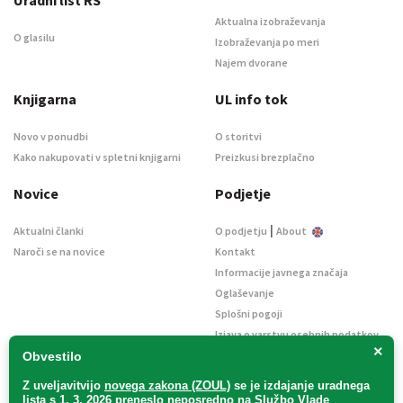
Uradni list RS
Aktualna izobraževanja
O glasilu
Izobraževanja po meri
Najem dvorane
Knjigarna
UL info tok
Novo v ponudbi
O storitvi
Kako nakupovati v spletni knjigarni
Preizkusi brezplačno
Novice
Podjetje
|
Aktualni članki
O podjetju
About
Naroči se na novice
Kontakt
Informacije javnega značaja
Oglaševanje
Splošni pogoji
Izjava o varstvu osebnih podatkov
×
E-dražbe
Obvestilo
Z uveljavitvijo
novega zakona (ZOUL)
se je
izdajanje uradnega
lista s 1. 3. 2026 preneslo
neposredno
na Službo Vlade