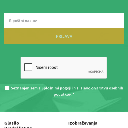
PRIJAVA
Seznanjen sem s
Splošnimi pogoji
in z
Izjavo o varstvu osebnih
podatkov
. *
Glasilo
Izobraževanja