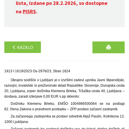
lista, izdane po 28.2.2026, so dostopne
na
PISRS
.
KAZALO
1913 I 1619/2023 Os-2978/23, Stran 1824
Okrajno sodišče v Ljubljani je v izvršilni zadevi upnika Javni štipendijski,
razvojni, invalidski in preživninski sklad Republike Slovenije, Dunajska cesta
20, Ljubljana, zoper dolžnika Klemena Brleka, Tržaška cesta 40, Ljubljana –
dostava, zaradi izterjave 0,00 EUR s pp sklenilo:
Dolžniku Klemenu Brleku, EMŠO 1004986500064 se na podlagi
82. člena Zakona o pravdnem postopku – ZPP postavi začasni zastopnik.
Za začasnega zastopnika se postavi odvetnik Aljaž Paulin, Kotnikova 12,
1000 Ljubljana.