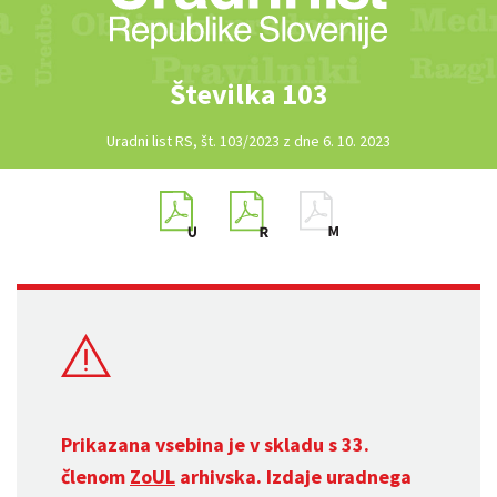
Številka 103
Uradni list RS, št. 103/2023 z dne 6. 10. 2023
Prikazana vsebina je v skladu s 33.
členom
ZoUL
arhivska. Izdaje uradnega