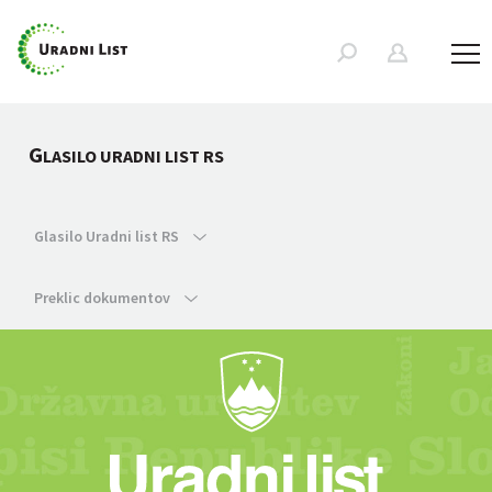
G
LASILO URADNI LIST RS
Glasilo Uradni list RS
Preklic dokumentov