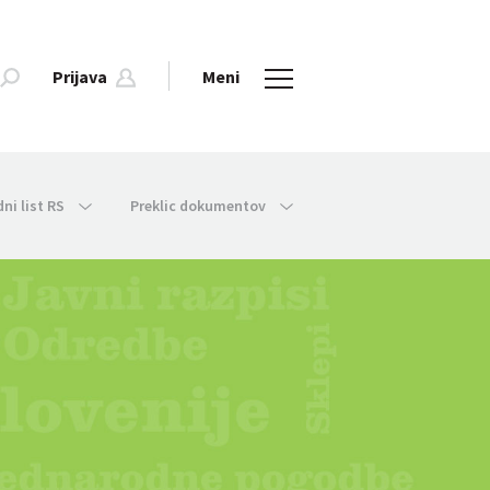
Prijava
Meni
dni list RS
Preklic dokumentov