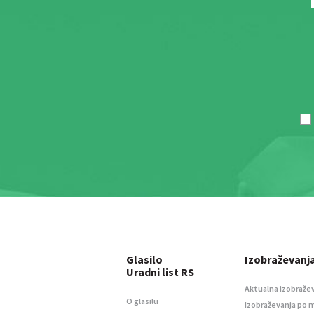
Glasilo
Izobraževanj
Uradni list RS
Aktualna izobraže
O glasilu
Izobraževanja po 