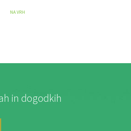
NA VRH
jah in dogodkih