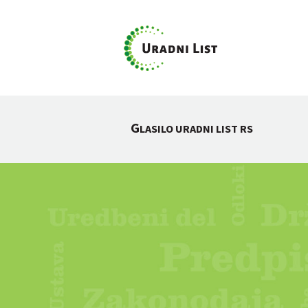
G
LASILO URADNI LIST RS