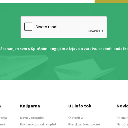
Seznanjen sem s
Splošnimi pogoji
in z
Izjavo o varstvu osebnih podatk
a
Knjigarna
UL info tok
Novi
vanja
Novo v ponudbi
O storitvi
Aktualn
meri
Kako nakupovati v spletni
Preizkusi brezplačno
Naroči 