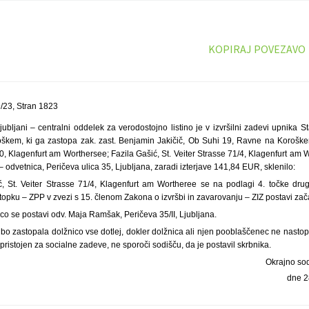
KOPIRAJ POVEZAVO
23, Stran 1823
ubljani – centralni oddelek za verodostojno listino je v izvršilni zadevi upnika 
škem, ki ga zastopa zak. zast. Benjamin Jakičič, Ob Suhi 19, Ravne na Koroškem
 Klagenfurt am Worthersee; Fazila Gašić, St. Veiter Strasse 71/4, Klagenfurt am 
 odvetnica, Peričeva ulica 35, Ljubljana, zaradi izterjave 141,84 EUR, sklenilo:
ić, St. Veiter Strasse 71/4, Klagenfurt am Wortheree se na podlagi 4. točke dr
pku – ZPP v zvezi s 15. členom Zakona o izvršbi in zavarovanju – ZIZ postavi zač
o se postavi odv. Maja Ramšak, Peričeva 35/II, Ljubljana.
bo zastopala dolžnico vse dotlej, dokler dolžnica ali njen pooblaščenec ne nasto
 pristojen za socialne zadeve, ne sporoči sodišču, da je postavil skrbnika.
Okrajno sod
dne 2