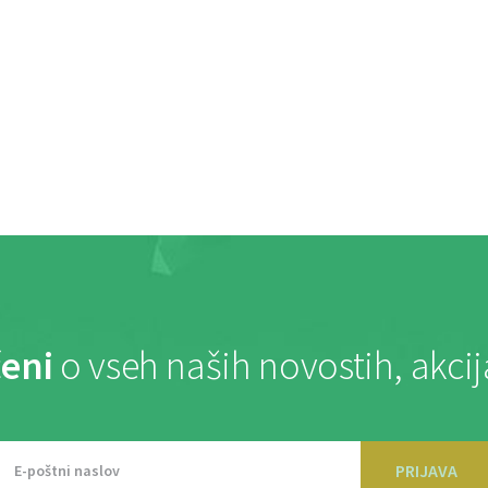
eni
o vseh naših novostih, akci
PRIJAVA