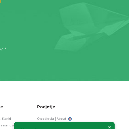
ov
. *
ce
Podjetje
|
i članki
O podjetju
About
se na novice
Kontakt
×