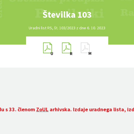
Številka 103
Uradni list RS, št. 103/2023 z dne 6. 10. 2023
du s 33. členom
ZoUL
arhivska. Izdaje uradnega lista, iz