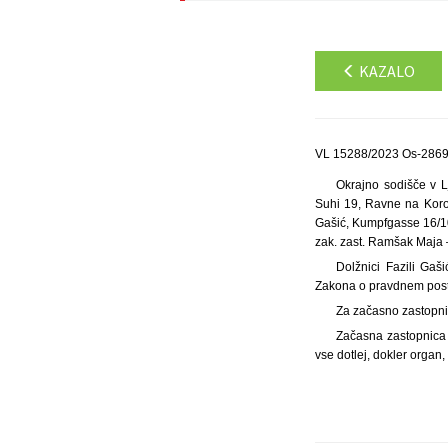
KAZALO
VL 15288/2023 Os-2869/
Okrajno sodišče v Lj
Suhi 19, Ravne na Koro
Gašić, Kumpfgasse 16/10,
zak. zast. Ramšak Maja –
Dolžnici Fazili Gaš
Zakona o pravdnem posto
Za začasno zastopnic
Začasna zastopnica 
vse dotlej, dokler organ,