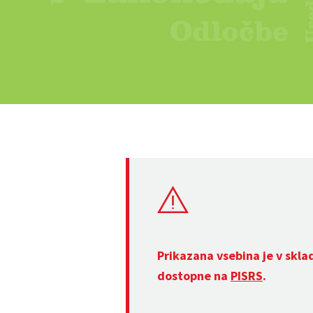
Prikazana vsebina je v skla
dostopne na
PISRS
.