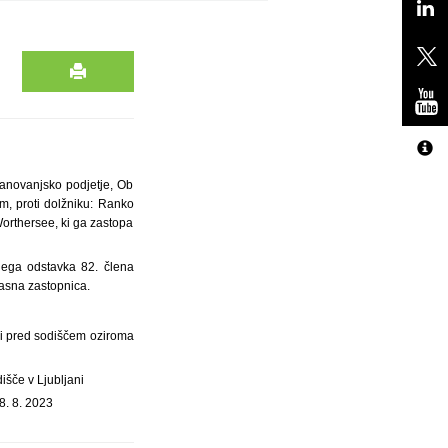
Stanovanjsko podjetje, Ob
, proti dolžniku: Ranko
Worthersee, ki ga zastopa
ugega odstavka 82. člena
asna zastopnica.
pi pred sodiščem oziroma
išče v Ljubljani
8. 8. 2023