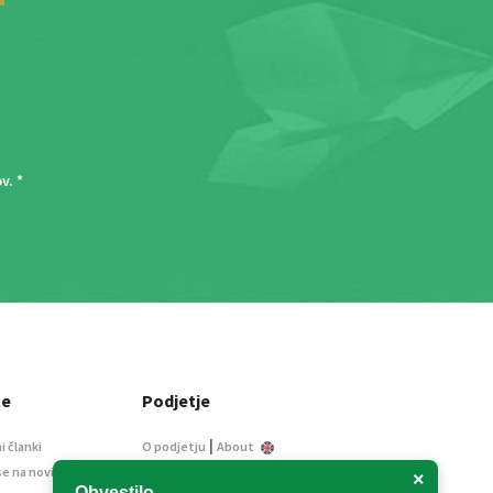
ov
. *
ce
Podjetje
|
i članki
O podjetju
About
se na novice
Kontakt
×
Obvestilo