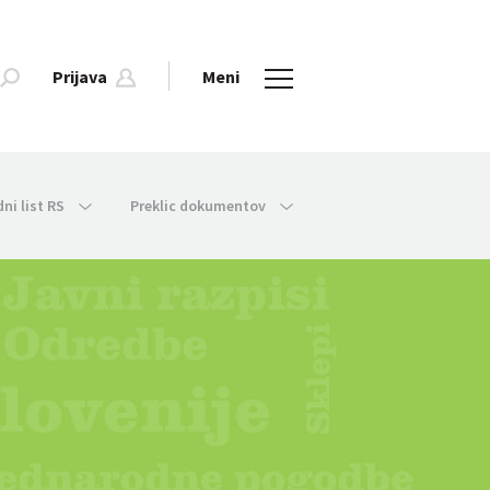
Prijava
Meni
dni list RS
Preklic dokumentov