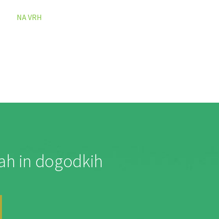
NA VRH
jah in dogodkih