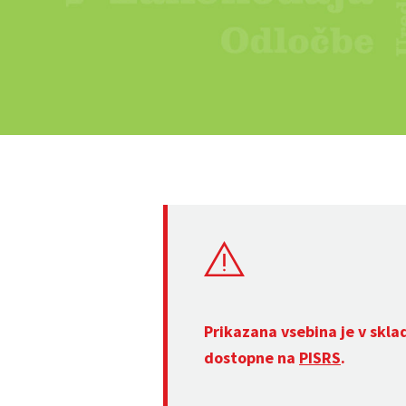
Prikazana vsebina je v skla
dostopne na
PISRS
.