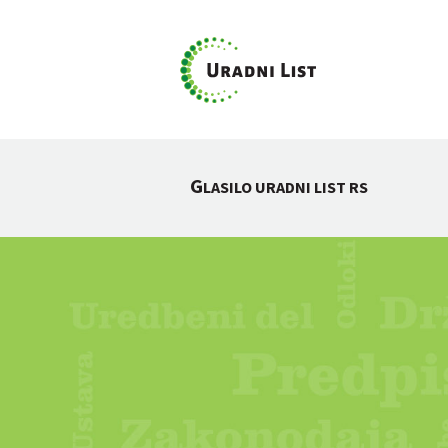
G
LASILO URADNI LIST RS