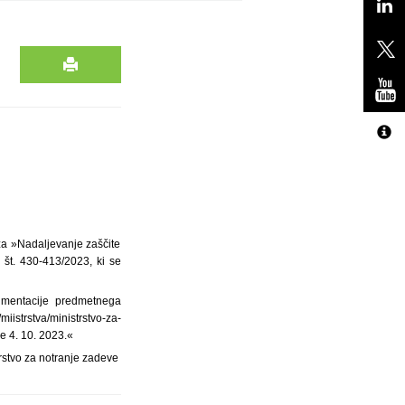
 za »Nadaljevanje zaščite
 št. 430-413/2023, ki se
kumentacije predmetnega
istrstva/ministrstvo-za-
e 4. 10. 2023.«
rstvo za notranje zadeve