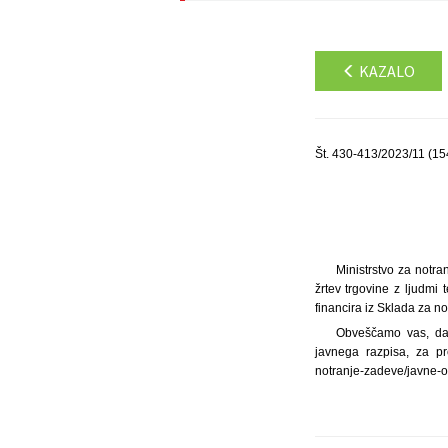
KAZALO
Št. 430-413/2023/11 (15
Ministrstvo za notra
žrtev trgovine z ljudmi
financira iz Sklada za n
Obveščamo vas, da 
javnega razpisa, za pre
notranje-zadeve/javne-ob