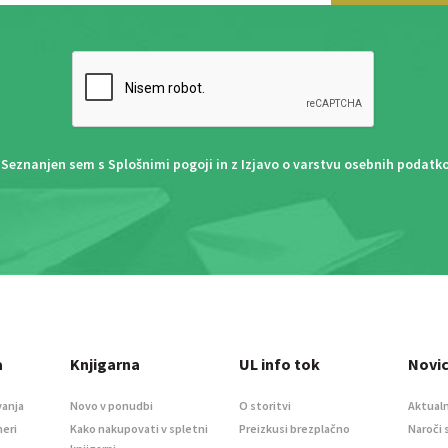
Seznanjen sem s
Splošnimi pogoji
in z
Izjavo o varstvu osebnih podatk
a
Knjigarna
UL info tok
Novi
vanja
Novo v ponudbi
O storitvi
Aktualn
meri
Kako nakupovati v spletni
Preizkusi brezplačno
Naroči 