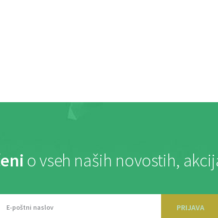
eni
o vseh naših novostih, akci
PRIJAVA