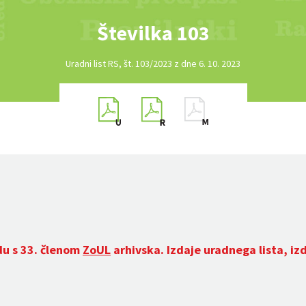
Številka 103
Uradni list RS, št. 103/2023 z dne 6. 10. 2023
du s 33. členom
ZoUL
arhivska. Izdaje uradnega lista, iz