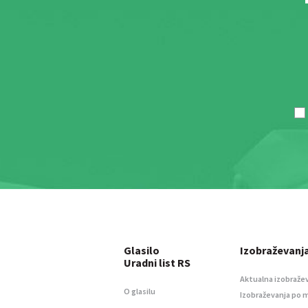
Glasilo
Izobraževanj
Uradni list RS
Aktualna izobraže
O glasilu
Izobraževanja po 