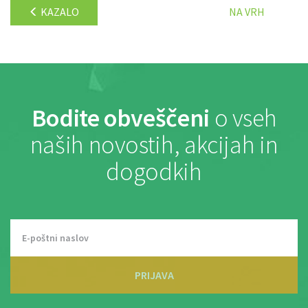
KAZALO
NA VRH
Bodite obveščeni
o vseh
naših novostih, akcijah in
dogodkih
PRIJAVA