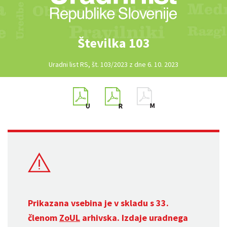
Številka 103
Uradni list RS, št. 103/2023 z dne 6. 10. 2023
Prikazana vsebina je v skladu s 33.
členom
ZoUL
arhivska. Izdaje uradnega