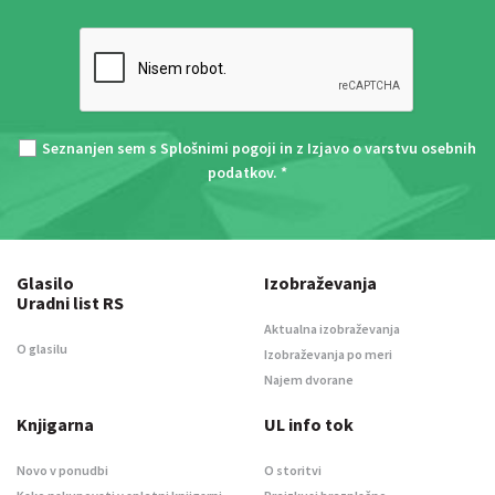
Seznanjen sem s
Splošnimi pogoji
in z
Izjavo o varstvu osebnih
podatkov
. *
Glasilo
Izobraževanja
Uradni list RS
Aktualna izobraževanja
O glasilu
Izobraževanja po meri
Najem dvorane
Knjigarna
UL info tok
Novo v ponudbi
O storitvi