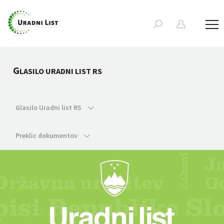
G
LASILO URADNI LIST RS
Glasilo Uradni list RS
Preklic dokumentov