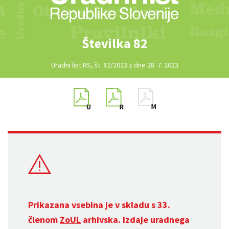
Številka 82
Uradni list RS, št. 82/2023 z dne 28. 7. 2023
Prikazana vsebina je v skladu s 33.
členom
ZoUL
arhivska. Izdaje uradnega