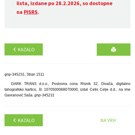
lista, izdane po 28.2.2026, so dostopne
na
PISRS
.
KAZALO
gnp-345231, Stran 1511
DARK TRANS d.o.o., Poslovna cona Risnik 32, Divača, digitalno
tahografsko kartico, št. 1070500068070000, izdal Cetis Celje d.d., na ime
Gavranović Saša.
gnp-345231
KAZALO
NA VRH