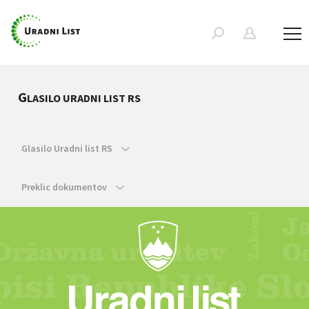
G
LASILO URADNI LIST RS
Glasilo Uradni list RS
Preklic dokumentov