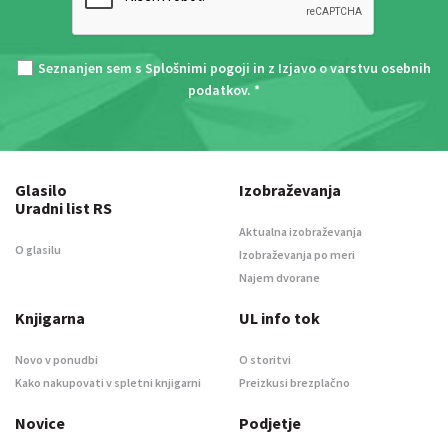
Seznanjen sem s
Splošnimi pogoji
in z
Izjavo o varstvu osebnih
podatkov
. *
Glasilo
Izobraževanja
Uradni list RS
Aktualna izobraževanja
O glasilu
Izobraževanja po meri
Najem dvorane
Knjigarna
UL info tok
Novo v ponudbi
O storitvi
Kako nakupovati v spletni knjigarni
Preizkusi brezplačno
Novice
Podjetje