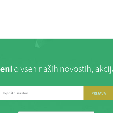
eni
o vseh naših novostih, akci
PRIJAVA