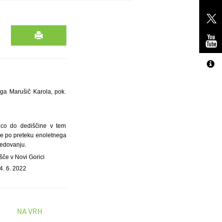
ga Marušič Karola, pok.
ico do dediščine v tem
šče po preteku enoletnega
dedovanju.
šče v Novi Gorici
4. 6. 2022
NA VRH