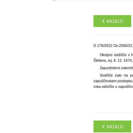
KAZALO
D 176/2022 Os-2580/22,
Okrajno sodišče v 
Štefana, roj. 6. 12. 187
Zapustnikovi zakonit
Sodišče zato na po
zapuščinskem postopku, d
roka odločilo o zapuščin
KAZALO