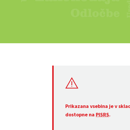
Prikazana vsebina je v skla
dostopne na
PISRS
.