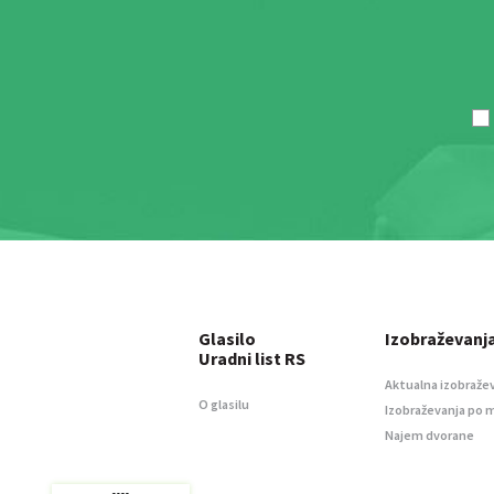
Glasilo
Izobraževanj
Uradni list RS
Aktualna izobraže
O glasilu
Izobraževanja po 
Najem dvorane