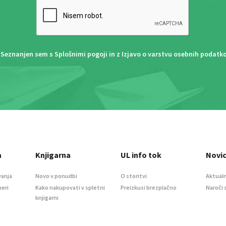
Seznanjen sem s
Splošnimi pogoji
in z
Izjavo o varstvu osebnih podatk
a
Knjigarna
UL info tok
Novi
vanja
Novo v ponudbi
O storitvi
Aktualn
meri
Kako nakupovati v spletni
Preizkusi brezplačno
Naroči 
knjigarni