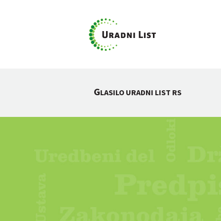
G
LASILO URADNI LIST RS