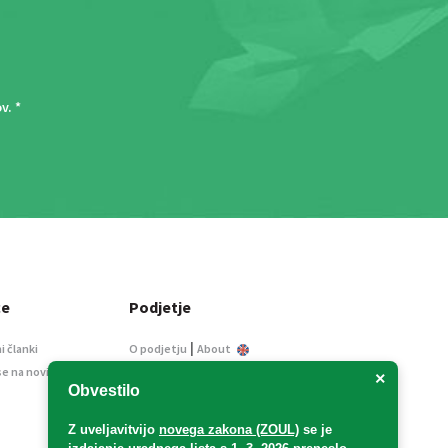
ov
. *
ce
Podjetje
|
i članki
O podjetju
About
se na novice
Kontakt
×
Obvestilo
Informacije javnega
značaja
Z uveljavitvijo
novega zakona (ZOUL)
se je
Oglaševanje