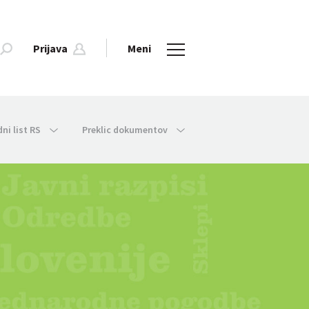
Prijava
Meni
dni list RS
Preklic dokumentov