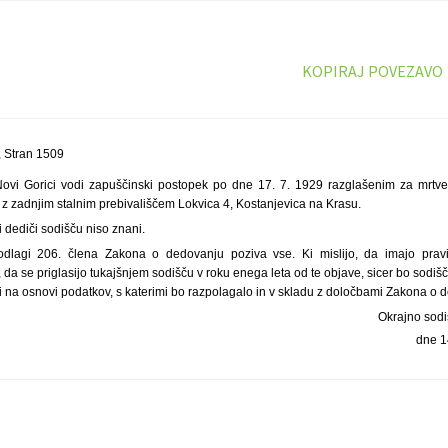
KOPIRAJ POVEZAVO
 Stran 1509
Novi Gorici vodi zapuščinski postopek po dne 17. 7. 1929 razglašenim za mrtve
6, z zadnjim stalnim prebivališčem Lokvica 4, Kostanjevica na Krasu.
i dediči sodišču niso znani.
dlagi 206. člena Zakona o dedovanju poziva vse. Ki mislijo, da imajo prav
a se priglasijo tukajšnjem sodišču v roku enega leta od te objave, sicer bo sodi
i na osnovi podatkov, s katerimi bo razpolagalo in v skladu z določbami Zakona o 
Okrajno sodi
dne 1