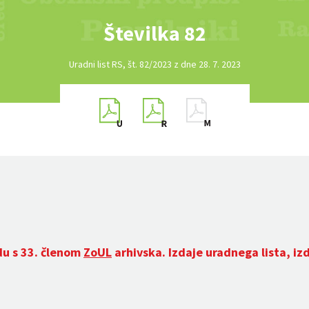
Številka 82
Uradni list RS, št. 82/2023 z dne 28. 7. 2023
du s 33. členom
ZoUL
arhivska. Izdaje uradnega lista, iz