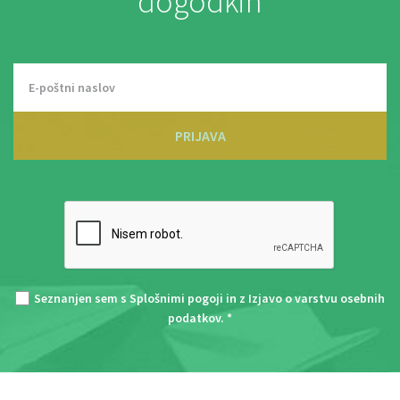
dogodkih
PRIJAVA
Seznanjen sem s
Splošnimi pogoji
in z
Izjavo o varstvu osebnih
podatkov
. *