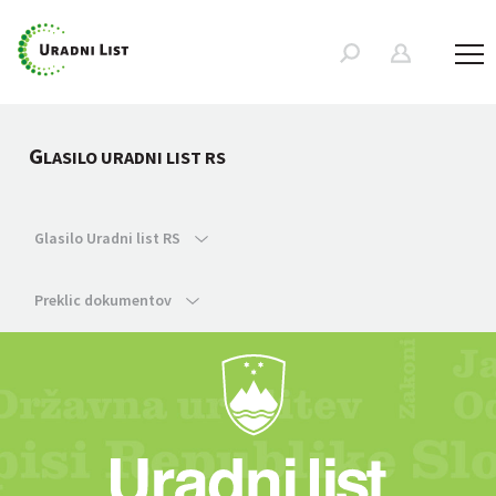
G
LASILO URADNI LIST RS
Glasilo Uradni list RS
Preklic dokumentov