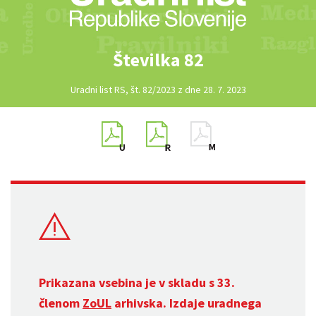
Številka 82
Uradni list RS, št. 82/2023 z dne 28. 7. 2023
Prikazana vsebina je v skladu s 33.
členom
ZoUL
arhivska. Izdaje uradnega