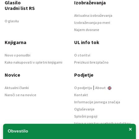
Glasilo
Izobraževanja
Uradni list RS
Aktualna izobraževanja
O glasilu
Izobraževanja po meri
Najem dvorane
Knjigarna
UL info tok
Novo v ponudbi
O storitvi
Kako nakupovati v spletni knjigarni
Preizkusi brezplačno
Novice
Podjetje
|
Aktualni članki
O podjetju
About
Naroči se na novice
Kontakt
Informacije javnega značaja
Oglaševanje
Splošni pogoji
Izjava o varstvu osebnih podatkov
×
E-dražbe
Obvestilo