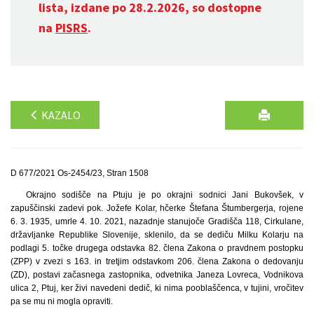
lista, izdane po 28.2.2026, so dostopne
na
PISRS
.
KAZALO
D 677/2021 Os-2454/23, Stran 1508
Okrajno sodišče na Ptuju je po okrajni sodnici Jani Bukovšek, v
zapuščinski zadevi pok. Jožefe Kolar, hčerke Štefana Štumbergerja, rojene
6. 3. 1935, umrle 4. 10. 2021, nazadnje stanujoče Gradišča 118, Cirkulane,
državljanke Republike Slovenije, sklenilo, da se dediču Milku Kolarju na
podlagi 5. točke drugega odstavka 82. člena Zakona o pravdnem postopku
(ZPP) v zvezi s 163. in tretjim odstavkom 206. člena Zakona o dedovanju
(ZD), postavi začasnega zastopnika, odvetnika Janeza Lovreca, Vodnikova
ulica 2, Ptuj, ker živi navedeni dedič, ki nima pooblaščenca, v tujini, vročitev
pa se mu ni mogla opraviti.