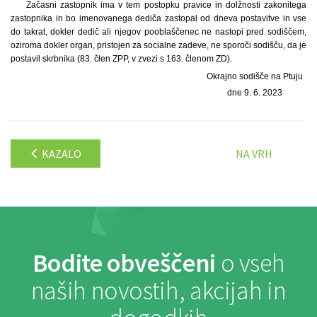
Začasni zastopnik ima v tem postopku pravice in dolžnosti zakonitega
zastopnika in bo imenovanega dediča zastopal od dneva postavitve in vse
do takrat, dokler dedič ali njegov pooblaščenec ne nastopi pred sodiščem,
oziroma dokler organ, pristojen za socialne zadeve, ne sporoči sodišču, da je
postavil skrbnika (83. člen ZPP, v zvezi s 163. členom ZD).
Okrajno sodišče na Ptuju
dne 9. 6. 2023
KAZALO
NA VRH
Bodite obveščeni
o vseh
naših novostih, akcijah in