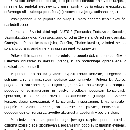
5. za iste upravičene stroške, ki so predmet sofinanciranja v tem razpisu,
ni in ne bo pridobil sredstev iz drugih javnih virov (sredstev evropskega,
državnega ali lokalnega proračuna) (prepoved dvojnega sofinanciranja).
Vsak partner, ki se prijavlja na sklop B, mora dodatno izpolnjevati še
naslednji pogoj:
1. ima sedež v statistični regiji NUTS 3 (Pomurska, Podravska, Koroška,
Savinjska, Zasavska, Posavska, Jugovzhodna Slovenija, Osrednjeslovenska,
Gorenjska, Primorsko-notranjska, Goriška, Obalno-kraška), v kateri se bo
izvajal program, vendar ne v isti upravni enoti kot prijavitelj.
Prijavitelji in partnerji morajo predpisane pogoje dokazati s predložitvijo
ustreznih obrazcev in dokazil (prilog), ki so podrobneje opredeljene v
razpisni dokumentaciji.
V primeru, da bo na javnem razpisu izbran konzorcij, Pogodbo o
sofinanciranju z ministrstvom podpiše zgolj prijavitelj (Priloga D: Vzorec
pogodbe o sofinanciranju). Prijavitelj je dolžan najkasneje do podpisa
pogodbe o sofinanciranju ministrstvu predložiti podpisan konzorcijski
sporazum, ki je priloga razpisne dokumentacije (Priloga E: Vzorec
konzorcijskega sporazuma). V konzorcijskem sporazumu, ki ga prijavitelj
podpiše z vsemi partnerji, so opredeljene pravice, obveznosti in
odgovornosti konzorcija za izvedbo aktivnosti, navedenih v potrjeni vlogi.
Ministrstvo lahko za potrebe tega javnega razpisa pridobi potrdila
oziroma izpise glede izpolnjevanja posameznih pogojev iz uradnih evidenc.