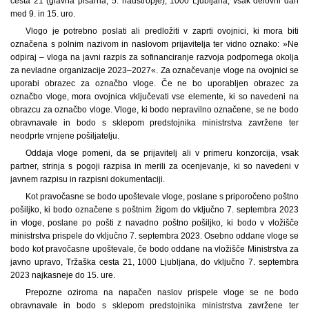
cesta 21 (glavna pisarna, 5. nadstropje), 1000 Ljubljana, vsak delovni dan
med 9. in 15. uro.
Vlogo je potrebno poslati ali predložiti v zaprti ovojnici, ki mora biti
označena s polnim nazivom in naslovom prijavitelja ter vidno oznako: »Ne
odpiraj – vloga na javni razpis za sofinanciranje razvoja podpornega okolja
za nevladne organizacije 2023–2027«. Za označevanje vloge na ovojnici se
uporabi obrazec za označbo vloge. Če ne bo uporabljen obrazec za
označbo vloge, mora ovojnica vključevati vse elemente, ki so navedeni na
obrazcu za označbo vloge. Vloge, ki bodo nepravilno označene, se ne bodo
obravnavale in bodo s sklepom predstojnika ministrstva zavržene ter
neodprte vrnjene pošiljatelju.
Oddaja vloge pomeni, da se prijavitelj ali v primeru konzorcija, vsak
partner, strinja s pogoji razpisa in merili za ocenjevanje, ki so navedeni v
javnem razpisu in razpisni dokumentaciji.
Kot pravočasne se bodo upoštevale vloge, poslane s priporočeno poštno
pošiljko, ki bodo označene s poštnim žigom do vključno 7. septembra 2023
in vloge, poslane po pošti z navadno poštno pošiljko, ki bodo v vložišče
ministrstva prispele do vključno 7. septembra 2023. Osebno oddane vloge se
bodo kot pravočasne upoštevale, če bodo oddane na vložišče Ministrstva za
javno upravo, Tržaška cesta 21, 1000 Ljubljana, do vključno 7. septembra
2023 najkasneje do 15. ure.
Prepozne oziroma na napačen naslov prispele vloge se ne bodo
obravnavale in bodo s sklepom predstojnika ministrstva zavržene ter