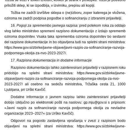
priložiti sklep, ki se izpodbija, v izvirniku, prepisu ali kopiji.
Tožba ne zadrži izvršitve sklepa o (ne)izboru, zoper katerega je vložena,
oziroma ne zadrži podpisa pogodbe o sofinanciranju z izbranimi prijavitelji.
16.
Pogoji za spremembo javnega razpisa:
pred potekom roka za oddajo
vlog lahko ministrstvo spremeni razpisno dokumentacijo z izdajo sprememb
oziroma dopolnitev. Vsaka taka sprememba oziroma dopolnitev bo sestavni
del razpisne dokumentacije in bo objavljena tudi na spletni strani ministrstva:
https://www.gov.si/zbirke/javne-objave/javni-razpis-za-sofinanciranje-razvoja-
podpornega-okolja-za-nvo-2023-2027/.
17.
Razpisna dokumentacija in dodatne informacije
Razpisno dokumentacijo lahko zainteresirani prijavitelji v razpisnem roku
pridobijo na spletni strani ministrstva: https://www.gov.si/zbirke/javne-
objave/javni-razpis-za-sofinanciranje-razvoja-podpornega-okolja-za-nvo-
2023-2027/ ali osebno na sedežu ministrstva, Tržaška cesta 21, 1000
Ljubljana, pri Urški Kavčič.
Dodatne informacije o javnem razpisu lahko zainteresirani prijavitelji
dobijo izključno po elektronski pošti na naslovu: gp.mju@gov.si s pripisom:
»Javni razpis za sofinanciranje razvoja podpornega okolja za nevladne
organizacije 2023–2027« (za Urško Kavčič).
Odgovori na pogosto zastavljena vprašanja v zvezi z razpisom bodo
objavljeni na spletni strani ministrstva: https://www.gov.si/zbirke/javne-