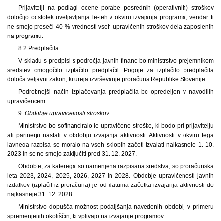
Prijavitelji na podlagi ocene porabe posrednih (operativnih) stroškov
določijo odstotek uveljavljanja le-teh v okviru izvajanja programa, vendar ti
ne smejo preseči 40 % vrednosti vseh upravičenih stroškov dela zaposlenih
na programu.
8.2 Predplačila
V skladu s predpisi s področja javnih financ bo ministrstvo prejemnikom
sredstev omogočilo izplačilo predplačil. Pogoje za izplačilo predplačila
določa veljavni zakon, ki ureja izvrševanje proračuna Republike Slovenije.
Podrobnejši način izplačevanja predplačila bo opredeljen v navodilih
upravičencem.
9.
Obdobje upravičenosti stroškov
Ministrstvo bo sofinanciralo le upravičene stroške, ki bodo pri prijavitelju
ali partnerju nastali v obdobju izvajanja aktivnosti. Aktivnosti v okviru tega
javnega razpisa se morajo na vseh sklopih začeti izvajati najkasneje 1. 10.
2023 in se ne smejo zaključiti pred 31. 12. 2027.
Obdobje, za katerega so namenjena razpisana sredstva, so proračunska
leta 2023, 2024, 2025, 2026, 2027 in 2028. Obdobje upravičenosti javnih
izdatkov (izplačil iz proračuna) je od datuma začetka izvajanja aktivnosti do
najkasneje 31. 12. 2028.
Ministrstvo dopušča možnost podaljšanja navedenih obdobij v primeru
spremenjenih okoliščin, ki vplivajo na izvajanje programov.