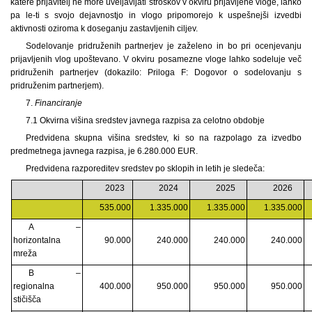
katere prijavitelj ne more uveljavljati stroškov v okviru prijavljene vloge, lahko
pa le-ti s svojo dejavnostjo in vlogo pripomorejo k uspešnejši izvedbi
aktivnosti oziroma k doseganju zastavljenih ciljev.
Sodelovanje pridruženih partnerjev je zaželeno in bo pri ocenjevanju
prijavljenih vlog upoštevano. V okviru posamezne vloge lahko sodeluje več
pridruženih partnerjev (dokazilo: Priloga F: Dogovor o sodelovanju s
pridruženim partnerjem).
7.
Financiranje
7.1 Okvirna višina sredstev javnega razpisa za celotno obdobje
Predvidena skupna višina sredstev, ki so na razpolago za izvedbo
predmetnega javnega razpisa, je 6.280.000 EUR.
Predvidena razporeditev sredstev po sklopih in letih je sledeča:
2023
2024
2025
2026
535.000
1.335.000
1.335.000
1.335.000
A –
horizontalna
90.000
240.000
240.000
240.000
mreža
B –
regionalna
400.000
950.000
950.000
950.000
stičišča