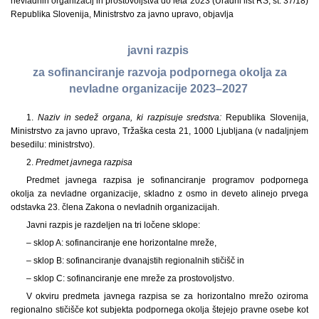
nevladnih organizacij in prostovoljstva do leta 2023 (Uradni list RS, št. 37/18)
Republika Slovenija, Ministrstvo za javno upravo, objavlja
javni razpis
za sofinanciranje razvoja podpornega okolja za
nevladne organizacije 2023–2027
1.
Naziv in sedež organa, ki razpisuje sredstva:
Republika Slovenija,
Ministrstvo za javno upravo, Tržaška cesta 21, 1000 Ljubljana (v nadaljnjem
besedilu: ministrstvo).
2.
Predmet javnega razpisa
Predmet javnega razpisa je sofinanciranje programov podpornega
okolja za nevladne organizacije, skladno z osmo in deveto alinejo prvega
odstavka 23. člena Zakona o nevladnih organizacijah.
Javni razpis je razdeljen na tri ločene sklope:
– sklop A: sofinanciranje ene horizontalne mreže,
– sklop B: sofinanciranje dvanajstih regionalnih stičišč in
– sklop C: sofinanciranje ene mreže za prostovoljstvo.
V okviru predmeta javnega razpisa se za horizontalno mrežo oziroma
regionalno stičišče kot subjekta podpornega okolja štejejo pravne osebe kot