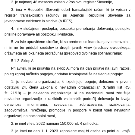
2. je najmanj 48 mesecev vpisan v Poslovni register Slovenije,
3. ima v Republiki Sloveniji odprt transakcijski račun, ki je vpisan v
register transakcijskih računov pri Agenciji Republike Slovenije za
javnopravne evidence in storitve (AJPES),
4. ni v stečajnem postopku, postopku prenehanja delovanja, postopku
prisilne poravnave ali postopku likvidacije,
5. za iste upravičene stroške, ki so predmet sofinanciranja v tem razpisu,
ni in ne bo pridobil sredstev iz drugih javnih virov (sredstev evropskega,
državnega ali lokalnega proračuna) (prepoved dvojnega sofinanciranja).
5.1.2. Sklop A
Prijavitelj, ki se prijavlja na sklop A, mora na dan prijave na javni razpis,
poleg zgoraj naštetih pogojev, dodatno izpolnjevati še naslednje pogoje:
1. je nevladna organizacija, ki izpolnjuje pogoje, določene v prvem
odstavku 24. člena Zakona o nevladnih organizacijah (Uradni list RS,
št. 21/18) – je nevladna organizacija, ki na nacionalni ravni združuje
nevladne organizacije iz različnih vsebinskih področij delovanja in izvaja
dejavnosti informiranja, svetovanja, izobraževanja, raziskovanja,
zagovorništva, mreženja, promocije in podpore v korist vseh nevladnih
organizacij na nacionalni ravni,
2. je imel v letu 2022 najmanj 150.000 EUR prihodka,
3. je imel na dan 1. 1. 2023 zaposlene vsaj tri osebe za polni ali krajši