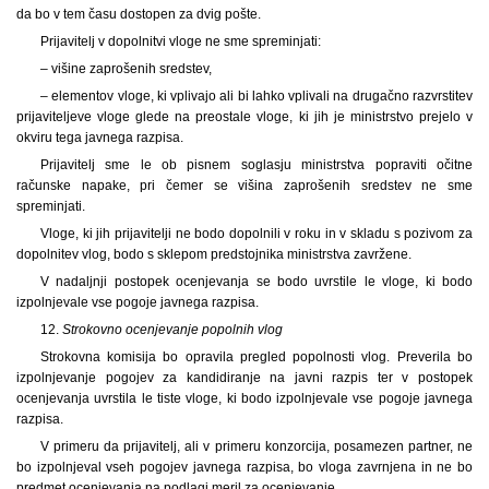
da bo v tem času dostopen za dvig pošte.
Prijavitelj v dopolnitvi vloge ne sme spreminjati:
– višine zaprošenih sredstev,
– elementov vloge, ki vplivajo ali bi lahko vplivali na drugačno razvrstitev
prijaviteljeve vloge glede na preostale vloge, ki jih je ministrstvo prejelo v
okviru tega javnega razpisa.
Prijavitelj sme le ob pisnem soglasju ministrstva popraviti očitne
računske napake, pri čemer se višina zaprošenih sredstev ne sme
spreminjati.
Vloge, ki jih prijavitelji ne bodo dopolnili v roku in v skladu s pozivom za
dopolnitev vlog, bodo s sklepom predstojnika ministrstva zavržene.
V nadaljnji postopek ocenjevanja se bodo uvrstile le vloge, ki bodo
izpolnjevale vse pogoje javnega razpisa.
12.
Strokovno ocenjevanje popolnih vlog
Strokovna komisija bo opravila pregled popolnosti vlog. Preverila bo
izpolnjevanje pogojev za kandidiranje na javni razpis ter v postopek
ocenjevanja uvrstila le tiste vloge, ki bodo izpolnjevale vse pogoje javnega
razpisa.
V primeru da prijavitelj, ali v primeru konzorcija, posamezen partner, ne
bo izpolnjeval vseh pogojev javnega razpisa, bo vloga zavrnjena in ne bo
predmet ocenjevanja na podlagi meril za ocenjevanje.