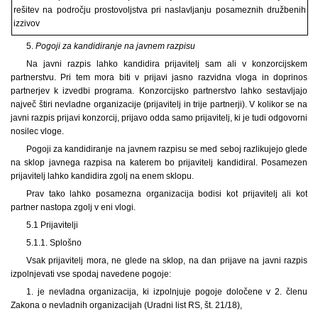
rešitev na področju prostovoljstva pri naslavljanju posameznih družbenih
izzivov
5.
Pogoji za kandidiranje na javnem razpisu
Na javni razpis lahko kandidira prijavitelj sam ali v konzorcijskem
partnerstvu. Pri tem mora biti v prijavi jasno razvidna vloga in doprinos
partnerjev k izvedbi programa. Konzorcijsko partnerstvo lahko sestavljajo
največ štiri nevladne organizacije (prijavitelj in trije partnerji). V kolikor se na
javni razpis prijavi konzorcij, prijavo odda samo prijavitelj, ki je tudi odgovorni
nosilec vloge.
Pogoji za kandidiranje na javnem razpisu se med seboj razlikujejo glede
na sklop javnega razpisa na katerem bo prijavitelj kandidiral. Posamezen
prijavitelj lahko kandidira zgolj na enem sklopu.
Prav tako lahko posamezna organizacija bodisi kot prijavitelj ali kot
partner nastopa zgolj v eni vlogi.
5.1 Prijavitelji
5.1.1. Splošno
Vsak prijavitelj mora, ne glede na sklop, na dan prijave na javni razpis
izpolnjevati vse spodaj navedene pogoje:
1. je nevladna organizacija, ki izpolnjuje pogoje določene v 2. členu
Zakona o nevladnih organizacijah (Uradni list RS, št. 21/18),