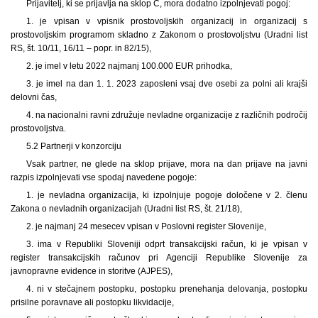
Prijavitelj, ki se prijavlja na sklop C, mora dodatno izpolnjevati pogoj:
1. je vpisan v vpisnik prostovoljskih organizacij in organizacij s
prostovoljskim programom skladno z Zakonom o prostovoljstvu (Uradni list
RS, št. 10/11, 16/11 – popr. in 82/15),
2. je imel v letu 2022 najmanj 100.000 EUR prihodka,
3. je imel na dan 1. 1. 2023 zaposleni vsaj dve osebi za polni ali krajši
delovni čas,
4. na nacionalni ravni združuje nevladne organizacije z različnih področij
prostovoljstva.
5.2 Partnerji v konzorciju
Vsak partner, ne glede na sklop prijave, mora na dan prijave na javni
razpis izpolnjevati vse spodaj navedene pogoje:
1. je nevladna organizacija, ki izpolnjuje pogoje določene v 2. členu
Zakona o nevladnih organizacijah (Uradni list RS, št. 21/18),
2. je najmanj 24 mesecev vpisan v Poslovni register Slovenije,
3. ima v Republiki Sloveniji odprt transakcijski račun, ki je vpisan v
register transakcijskih računov pri Agenciji Republike Slovenije za
javnopravne evidence in storitve (AJPES),
4. ni v stečajnem postopku, postopku prenehanja delovanja, postopku
prisilne poravnave ali postopku likvidacije,