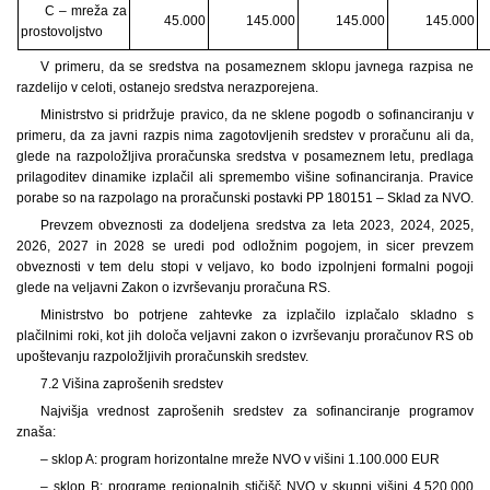
C – mreža za
45.000
145.000
145.000
145.000
prostovoljstvo
V primeru, da se sredstva na posameznem sklopu javnega razpisa ne
razdelijo v celoti, ostanejo sredstva nerazporejena.
Ministrstvo si pridržuje pravico, da ne sklene pogodb o sofinanciranju v
primeru, da za javni razpis nima zagotovljenih sredstev v proračunu ali da,
glede na razpoložljiva proračunska sredstva v posameznem letu, predlaga
prilagoditev dinamike izplačil ali spremembo višine sofinanciranja. Pravice
porabe so na razpolago na proračunski postavki PP 180151 – Sklad za NVO.
Prevzem obveznosti za dodeljena sredstva za leta 2023, 2024, 2025,
2026, 2027 in 2028 se uredi pod odložnim pogojem, in sicer prevzem
obveznosti v tem delu stopi v veljavo, ko bodo izpolnjeni formalni pogoji
glede na veljavni Zakon o izvrševanju proračuna RS.
Ministrstvo bo potrjene zahtevke za izplačilo izplačalo skladno s
plačilnimi roki, kot jih določa veljavni zakon o izvrševanju proračunov RS ob
upoštevanju razpoložljivih proračunskih sredstev.
7.2 Višina zaprošenih sredstev
Najvišja vrednost zaprošenih sredstev za sofinanciranje programov
znaša:
– sklop A: program horizontalne mreže NVO v višini 1.100.000 EUR
– sklop B: programe regionalnih stičišč NVO v skupni višini 4.520.000