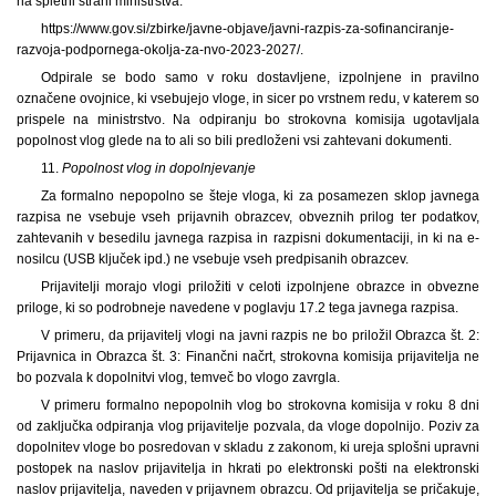
na spletni strani ministrstva:
https://www.gov.si/zbirke/javne-objave/javni-razpis-za-sofinanciranje-
razvoja-podpornega-okolja-za-nvo-2023-2027/.
Odpirale se bodo samo v roku dostavljene, izpolnjene in pravilno
označene ovojnice, ki vsebujejo vloge, in sicer po vrstnem redu, v katerem so
prispele na ministrstvo. Na odpiranju bo strokovna komisija ugotavljala
popolnost vlog glede na to ali so bili predloženi vsi zahtevani dokumenti.
11.
Popolnost vlog in dopolnjevanje
Za formalno nepopolno se šteje vloga, ki za posamezen sklop javnega
razpisa ne vsebuje vseh prijavnih obrazcev, obveznih prilog ter podatkov,
zahtevanih v besedilu javnega razpisa in razpisni dokumentaciji, in ki na e-
nosilcu (USB ključek ipd.) ne vsebuje vseh predpisanih obrazcev.
Prijavitelji morajo vlogi priložiti v celoti izpolnjene obrazce in obvezne
priloge, ki so podrobneje navedene v poglavju 17.2 tega javnega razpisa.
V primeru, da prijavitelj vlogi na javni razpis ne bo priložil Obrazca št. 2:
Prijavnica in Obrazca št. 3: Finančni načrt, strokovna komisija prijavitelja ne
bo pozvala k dopolnitvi vlog, temveč bo vlogo zavrgla.
V primeru formalno nepopolnih vlog bo strokovna komisija v roku 8 dni
od zaključka odpiranja vlog prijavitelje pozvala, da vloge dopolnijo. Poziv za
dopolnitev vloge bo posredovan v skladu z zakonom, ki ureja splošni upravni
postopek na naslov prijavitelja in hkrati po elektronski pošti na elektronski
naslov prijavitelja, naveden v prijavnem obrazcu. Od prijavitelja se pričakuje,