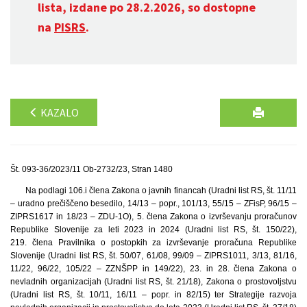
lista, izdane po 28.2.2026, so dostopne
na
PISRS
.
KAZALO
Št. 093-36/2023/11 Ob-2732/23, Stran 1480
Na podlagi 106.i člena Zakona o javnih financah (Uradni list RS, št. 11/11
– uradno prečiščeno besedilo, 14/13 – popr., 101/13, 55/15 – ZFisP, 96/15 –
ZIPRS1617 in 18/23 – ZDU-1O), 5. člena Zakona o izvrševanju proračunov
Republike Slovenije za leti 2023 in 2024 (Uradni list RS, št. 150/22),
219. člena Pravilnika o postopkih za izvrševanje proračuna Republike
Slovenije (Uradni list RS, št. 50/07, 61/08, 99/09 – ZIPRS1011, 3/13, 81/16,
11/22, 96/22, 105/22 – ZZNŠPP in 149/22), 23. in 28. člena Zakona o
nevladnih organizacijah (Uradni list RS, št. 21/18), Zakona o prostovoljstvu
(Uradni list RS, št. 10/11, 16/11 – popr. in 82/15) ter Strategije razvoja