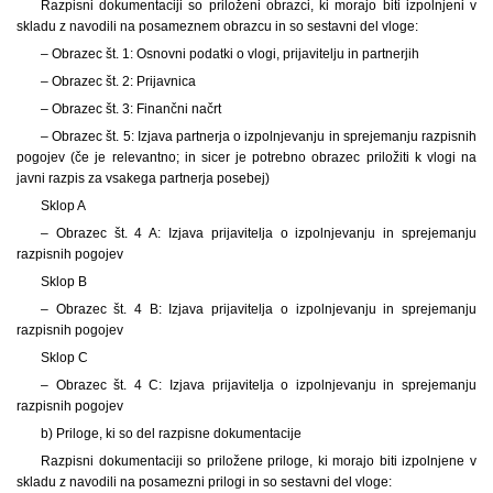
Razpisni dokumentaciji so priloženi obrazci, ki morajo biti izpolnjeni v
skladu z navodili na posameznem obrazcu in so sestavni del vloge:
– Obrazec št. 1: Osnovni podatki o vlogi, prijavitelju in partnerjih
– Obrazec št. 2: Prijavnica
– Obrazec št. 3: Finančni načrt
– Obrazec št. 5: Izjava partnerja o izpolnjevanju in sprejemanju razpisnih
pogojev (če je relevantno; in sicer je potrebno obrazec priložiti k vlogi na
javni razpis za vsakega partnerja posebej)
Sklop A
– Obrazec št. 4 A: Izjava prijavitelja o izpolnjevanju in sprejemanju
razpisnih pogojev
Sklop B
– Obrazec št. 4 B: Izjava prijavitelja o izpolnjevanju in sprejemanju
razpisnih pogojev
Sklop C
– Obrazec št. 4 C: Izjava prijavitelja o izpolnjevanju in sprejemanju
razpisnih pogojev
b) Priloge, ki so del razpisne dokumentacije
Razpisni dokumentaciji so priložene priloge, ki morajo biti izpolnjene v
skladu z navodili na posamezni prilogi in so sestavni del vloge: