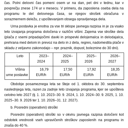
čas. Polni delovni čas pomeni osem ur na dan, pet dni v tednu, kar v
povprečju znese 174 ur v mesecu. V primeru, da zaposlena oseba dela na
programu le del delovnega časa, se njegov strošek obračuna v
sorazmernem deležu, z upoštevanjem obsega opravljenega dela.
Urna postavka je enotna za vse tri sklope javnega razpisa in je za vsako
leto izvajanja programa določena v različni višini. Zajema vse stroške dela
(plača z vsemi pripadajočimi davki in prispevki delojemalca in delodajalca,
prehrana med delom in prevoz na delo in z dela, regres, nadomestila plače v
skladu z veljavno zakonodajo – npr. praznik, dopust, boleznine do 30 dni).
Leto
2023–
2024–
2025–
2026–
2024
2025
2026
2027
Višina
16,79
17,50
17,92
18,35
urne postavke
EUR/h
EUR/h
EUR/h
EUR/h
Obdobje posameznega leta se šteje od 1. oktobra do 30. septembra
naslednjega leta, razen za zadnje leto izvajanja programa, kjer se upošteva
celotno leto 2027 (tj. 1. 10. 2023–30. 9. 2024, 1. 10. 2024–30. 9. 2025, 1. 10.
2025–30. 9. 2026 ter 1. 10. 2026–31. 12. 2027).
b. Posredni (operativni) stroški
Posredni (operativni) stroški so v okviru javnega razpisa določeni kot
odstotek vrednosti vseh upravičenih stroškov zaposlenih na programu in
znaša do 40 %.