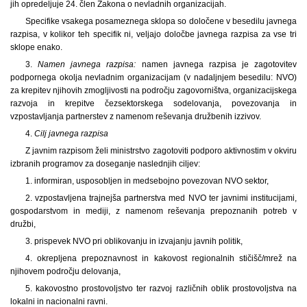
jih opredeljuje 24. člen Zakona o nevladnih organizacijah.
Specifike vsakega posameznega sklopa so določene v besedilu javnega
razpisa, v kolikor teh specifik ni, veljajo določbe javnega razpisa za vse tri
sklope enako.
3.
Namen javnega razpisa:
namen javnega razpisa je zagotovitev
podpornega okolja nevladnim organizacijam (v nadaljnjem besedilu: NVO)
za krepitev njihovih zmogljivosti na področju zagovorništva, organizacijskega
razvoja in krepitve čezsektorskega sodelovanja, povezovanja in
vzpostavljanja partnerstev z namenom reševanja družbenih izzivov.
4.
Cilj javnega razpisa
Z javnim razpisom želi ministrstvo zagotoviti podporo aktivnostim v okviru
izbranih programov za doseganje naslednjih ciljev:
1. informiran, usposobljen in medsebojno povezovan NVO sektor,
2. vzpostavljena trajnejša partnerstva med NVO ter javnimi institucijami,
gospodarstvom in mediji, z namenom reševanja prepoznanih potreb v
družbi,
3. prispevek NVO pri oblikovanju in izvajanju javnih politik,
4. okrepljena prepoznavnost in kakovost regionalnih stičišč/mrež na
njihovem področju delovanja,
5. kakovostno prostovoljstvo ter razvoj različnih oblik prostovoljstva na
lokalni in nacionalni ravni.