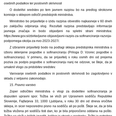
osebnih podatkov ter poslovnih skrivnosti
O dodelitvi sredstev po tem javnem razpisu bo na predlog strokovne
komisije s sklepom odločil predstojnik ministrstva.
Ministrstvo bo prijavitelje o izidu razpisa obvestilo najkasneje v 60 dneh
po zaključku odpiranja vlog. Rezultati razpisa predstavljajo informacije
javnega značaja in bodo objavljeni na spletni strani ministrstva:
https://www.gov.si/zbirke/javne-objave/javni-razpis-za-sofinanciranje-razvoja-
podpornega-okolja-za-nvo-2023-2027/.
Z izbranimi prijavitelji bodo na podlagi sklepa predstojnika ministrstva o
izboru sklenjene pogodbe o sofinanciranju (Priloga D: Vzorec pogodbe o
sofinanciranju). V primeru, da se prijavitelj v roku osmih dni od prejema
poziva za podpis pogodbe o sofinanciranju nanj ne odzove, se šteje, da je
umaknil vlogo za pridobitev sredstev.
Varovanje osebnih podatkov in poslovnih skrivnosti bo zagotovljeno v
skladu z veljavno zakonodajo.
15.
Pravno varstvo
Zoper odločitev ministrstva o vlogi za dodelitev sofinanciranja je
dopusten upravni spor. Tožba se vloži pri Upravnem sodišču Republike
Slovenije, Fajfarjeva 33, 1000 Ljubljana, v roku 30 dni od dneva vročitve
sklepa, in sicer neposredno pisno na sodišču ali po pošti. Šteje se, da je bila
tožba vložena pri sodišču tisti dan, ko je bila priporočeno oddana na pošto.
Tožba se vloži v tolikih izvodih, kolikor je strank v postopku. Tožbi je potrebno