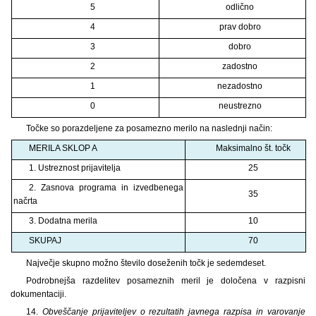
5
odlično
4
prav dobro
3
dobro
2
zadostno
1
nezadostno
0
neustrezno
Točke so porazdeljene za posamezno merilo na naslednji način:
MERILA SKLOP A
Maksimalno št. točk
1. Ustreznost prijavitelja
25
2. Zasnova programa in izvedbenega
35
načrta
3. Dodatna merila
10
SKUPAJ
70
Največje skupno možno število doseženih točk je sedemdeset.
Podrobnejša razdelitev posameznih meril je določena v razpisni
dokumentaciji.
14.
Obveščanje prijaviteljev o rezultatih javnega razpisa in varovanje