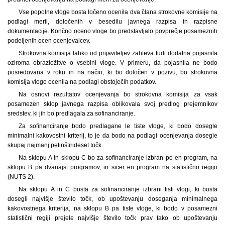
Vse popolne vloge bosta ločeno ocenila dva člana strokovne komisije na
podlagi meril, določenih v besedilu javnega razpisa in razpisne
dokumentacije. Končno oceno vloge bo predstavljalo povprečje posameznih
podeljenih ocen ocenjevalcev.
Strokovna komisija lahko od prijaviteljev zahteva tudi dodatna pojasnila
oziroma obrazložitve o vsebini vloge. V primeru, da pojasnila ne bodo
posredovana v roku in na način, ki bo določen v pozivu, bo strokovna
komisija vlogo ocenila na podlagi obstoječih podatkov.
Na osnovi rezultatov ocenjevanja bo strokovna komisija za vsak
posamezen sklop javnega razpisa oblikovala svoj predlog prejemnikov
sredstev, ki jih bo predlagala za sofinanciranje.
Za sofinanciranje bodo predlagane le tiste vloge, ki bodo dosegle
minimalni kakovostni kriterij, to je da bodo na podlagi ocenjevanja dosegle
skupaj najmanj petinštirideset točk.
Na sklopu A in sklopu C bo za sofinanciranje izbran po en program, na
sklopu B pa dvanajst programov, in sicer en program na statistično regijo
(NUTS 2).
Na sklopu A in C bosta za sofinanciranje izbrani tisti vlogi, ki bosta
dosegli najvišje število točk, ob upoštevanju doseganja minimalnega
kakovostnega kriterija, na sklopu B pa tiste vloge, ki bodo v posamezni
statistični regiji prejele najvišje število točk prav tako ob upoštevanju