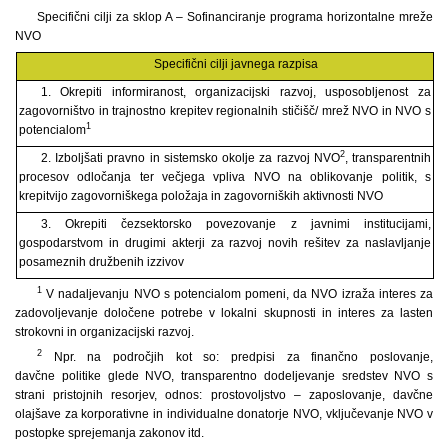
Specifični cilji za sklop A – Sofinanciranje programa horizontalne mreže
NVO
Specifični cilji javnega razpisa
1. Okrepiti informiranost, organizacijski razvoj, usposobljenost za
zagovorništvo in trajnostno krepitev regionalnih stičišč/ mrež NVO in NVO s
1
potencialom
2
2. Izboljšati pravno in sistemsko okolje za razvoj NVO
, transparentnih
procesov odločanja ter večjega vpliva NVO na oblikovanje politik, s
krepitvijo zagovorniškega položaja in zagovorniških aktivnosti NVO
3. Okrepiti čezsektorsko povezovanje z javnimi institucijami,
gospodarstvom in drugimi akterji za razvoj novih rešitev za naslavljanje
posameznih družbenih izzivov
1
V nadaljevanju NVO s potencialom pomeni, da NVO izraža interes za
zadovoljevanje določene potrebe v lokalni skupnosti in interes za lasten
strokovni in organizacijski razvoj.
2
Npr. na področjih kot so: predpisi za finančno poslovanje,
davčne politike glede NVO, transparentno dodeljevanje sredstev NVO s
strani pristojnih resorjev, odnos: prostovoljstvo – zaposlovanje, davčne
olajšave za korporativne in individualne donatorje NVO, vključevanje NVO v
postopke sprejemanja zakonov itd.