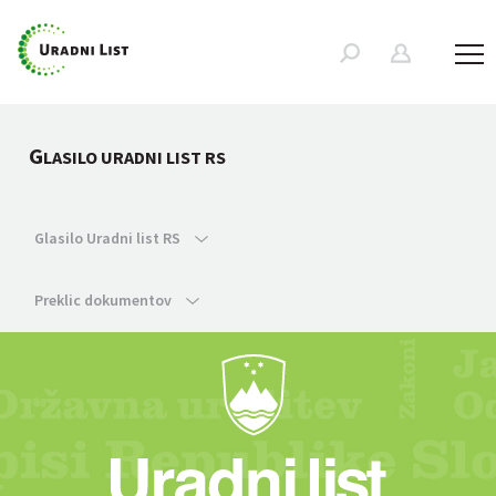
G
LASILO URADNI LIST RS
Glasilo Uradni list RS
Preklic dokumentov