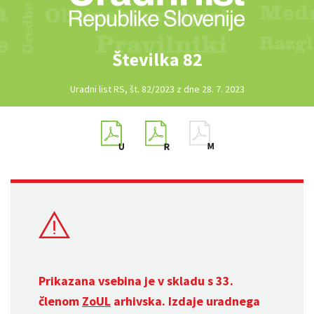
Številka 82
Uradni list RS, št. 82/2023 z dne 28. 7. 2023
Prikazana vsebina je v skladu s 33.
členom
ZoUL
arhivska. Izdaje uradnega