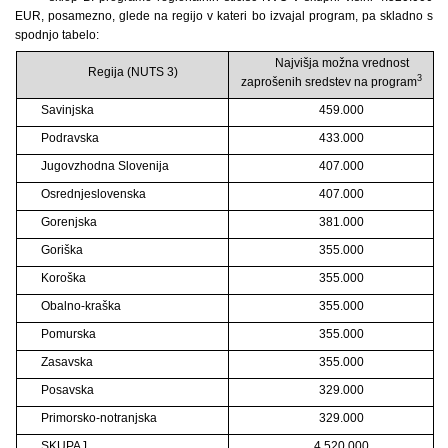
EUR, posamezno, glede na regijo v kateri bo izvajal program, pa skladno s
spodnjo tabelo:
Najvišja možna vrednost
Regija (NUTS 3)
3
zaprošenih sredstev na program
Savinjska
459.000
Podravska
433.000
Jugovzhodna Slovenija
407.000
Osrednjeslovenska
407.000
Gorenjska
381.000
Goriška
355.000
Koroška
355.000
Obalno-kraška
355.000
Pomurska
355.000
Zasavska
355.000
Posavska
329.000
Primorsko-notranjska
329.000
SKUPAJ
4.520.000