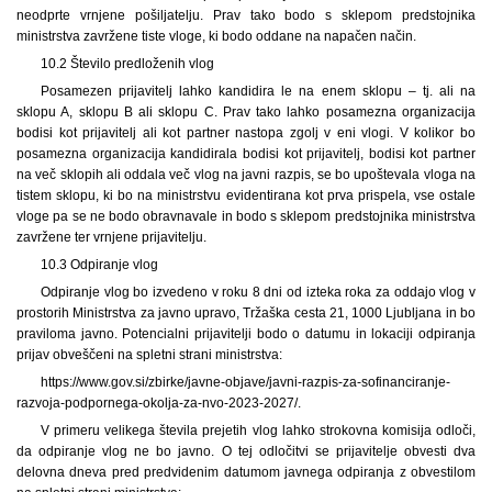
neodprte vrnjene pošiljatelju. Prav tako bodo s sklepom predstojnika
ministrstva zavržene tiste vloge, ki bodo oddane na napačen način.
10.2 Število predloženih vlog
Posamezen prijavitelj lahko kandidira le na enem sklopu – tj. ali na
sklopu A, sklopu B ali sklopu C. Prav tako lahko posamezna organizacija
bodisi kot prijavitelj ali kot partner nastopa zgolj v eni vlogi. V kolikor bo
posamezna organizacija kandidirala bodisi kot prijavitelj, bodisi kot partner
na več sklopih ali oddala več vlog na javni razpis, se bo upoštevala vloga na
tistem sklopu, ki bo na ministrstvu evidentirana kot prva prispela, vse ostale
vloge pa se ne bodo obravnavale in bodo s sklepom predstojnika ministrstva
zavržene ter vrnjene prijavitelju.
10.3 Odpiranje vlog
Odpiranje vlog bo izvedeno v roku 8 dni od izteka roka za oddajo vlog v
prostorih Ministrstva za javno upravo, Tržaška cesta 21, 1000 Ljubljana in bo
praviloma javno. Potencialni prijavitelji bodo o datumu in lokaciji odpiranja
prijav obveščeni na spletni strani ministrstva:
https://www.gov.si/zbirke/javne-objave/javni-razpis-za-sofinanciranje-
razvoja-podpornega-okolja-za-nvo-2023-2027/.
V primeru velikega števila prejetih vlog lahko strokovna komisija odloči,
da odpiranje vlog ne bo javno. O tej odločitvi se prijavitelje obvesti dva
delovna dneva pred predvidenim datumom javnega odpiranja z obvestilom