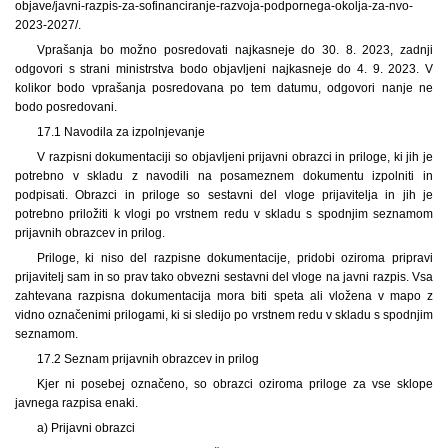
objave/javni-razpis-za-sofinanciranje-razvoja-podpornega-okolja-za-nvo-
2023-2027/.
Vprašanja bo možno posredovati najkasneje do 30. 8. 2023, zadnji
odgovori s strani ministrstva bodo objavljeni najkasneje do 4. 9. 2023. V
kolikor bodo vprašanja posredovana po tem datumu, odgovori nanje ne
bodo posredovani.
17.1 Navodila za izpolnjevanje
V razpisni dokumentaciji so objavljeni prijavni obrazci in priloge, ki jih je
potrebno v skladu z navodili na posameznem dokumentu izpolniti in
podpisati. Obrazci in priloge so sestavni del vloge prijavitelja in jih je
potrebno priložiti k vlogi po vrstnem redu v skladu s spodnjim seznamom
prijavnih obrazcev in prilog.
Priloge, ki niso del razpisne dokumentacije, pridobi oziroma pripravi
prijavitelj sam in so prav tako obvezni sestavni del vloge na javni razpis. Vsa
zahtevana razpisna dokumentacija mora biti speta ali vložena v mapo z
vidno označenimi prilogami, ki si sledijo po vrstnem redu v skladu s spodnjim
seznamom.
17.2 Seznam prijavnih obrazcev in prilog
Kjer ni posebej označeno, so obrazci oziroma priloge za vse sklope
javnega razpisa enaki.
a) Prijavni obrazci