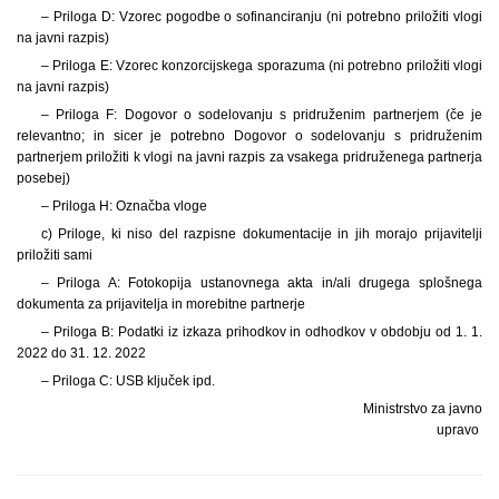
– Priloga D: Vzorec pogodbe o sofinanciranju (ni potrebno priložiti vlogi
na javni razpis)
– Priloga E: Vzorec konzorcijskega sporazuma (ni potrebno priložiti vlogi
na javni razpis)
– Priloga F: Dogovor o sodelovanju s pridruženim partnerjem (če je
relevantno; in sicer je potrebno Dogovor o sodelovanju s pridruženim
partnerjem priložiti k vlogi na javni razpis za vsakega pridruženega partnerja
posebej)
– Priloga H: Označba vloge
c) Priloge, ki niso del razpisne dokumentacije in jih morajo prijavitelji
priložiti sami
– Priloga A: Fotokopija ustanovnega akta in/ali drugega splošnega
dokumenta za prijavitelja in morebitne partnerje
– Priloga B: Podatki iz izkaza prihodkov in odhodkov v obdobju od 1. 1.
2022 do 31. 12. 2022
– Priloga C: USB ključek ipd.
Ministrstvo za javno
upravo