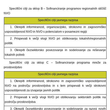
Specifični cilji za sklop B – Sofinanciranje programov regionalnih stičišč
NVO
Specifični cilji javnega razpisa
1. Okrepiti informiranost, organizacijsko, strokovno in zagovorniško
usposobljenost NVO in NVO s potencialom v posamezni regiji
2. Prispevati k večji vlogi NVO pri oblikovanju lokalnih/regionalnih
politik
3. Okrepiti čezsektorsko povezovanje in sodelovanje za reševanje
lokalnih potreb
Specifični cilji za sklop C – Sofinanciranje programa mreže za
prostovoljstvo
Specifični cilji javnega razpisa
1. Okrepiti informiranost, strokovno in zagovorniško usposobljenost
NVO na področju prostovoljstva in s tem prispevati k večji strokovni
usposobljenosti za izvajanje javnih politik
2. Prispevati k večji vlogi NVO pri oblikovanju sektorskih politik na
področju prostovoljstva
3. Okrepiti čezsektorsko povezovanje in sodelovanje za razvoj novih