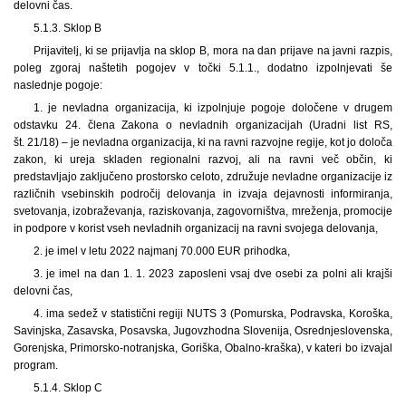
delovni čas.
5.1.3. Sklop B
Prijavitelj, ki se prijavlja na sklop B, mora na dan prijave na javni razpis,
poleg zgoraj naštetih pogojev v točki 5.1.1., dodatno izpolnjevati še
naslednje pogoje:
1. je nevladna organizacija, ki izpolnjuje pogoje določene v drugem
odstavku 24. člena Zakona o nevladnih organizacijah (Uradni list RS,
št. 21/18) – je nevladna organizacija, ki na ravni razvojne regije, kot jo določa
zakon, ki ureja skladen regionalni razvoj, ali na ravni več občin, ki
predstavljajo zaključeno prostorsko celoto, združuje nevladne organizacije iz
različnih vsebinskih področij delovanja in izvaja dejavnosti informiranja,
svetovanja, izobraževanja, raziskovanja, zagovorništva, mreženja, promocije
in podpore v korist vseh nevladnih organizacij na ravni svojega delovanja,
2. je imel v letu 2022 najmanj 70.000 EUR prihodka,
3. je imel na dan 1. 1. 2023 zaposleni vsaj dve osebi za polni ali krajši
delovni čas,
4. ima sedež v statistični regiji NUTS 3 (Pomurska, Podravska, Koroška,
Savinjska, Zasavska, Posavska, Jugovzhodna Slovenija, Osrednjeslovenska,
Gorenjska, Primorsko-notranjska, Goriška, Obalno-kraška), v kateri bo izvajal
program.
5.1.4. Sklop C