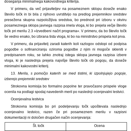
doseganja minimalnega kakovostnega kriterija.
V primeru, da več prijaviteljev na posameznem sklopu doseže enako
število točk in bi bila z njihovo uvrstitvijo na predlog prejemnikov sredstev
presežena skupna razpoložljiva sredstva, bo prednost pri izboru v okviru
posameznega sklopa javnega razpisa imela vloga, ki bo prejela večje število
točk pri merilu 2.3 »Izvedbeni načrt programa«. V primeru, da bo število točk
še vedno enako, bo izbrana tista vloga, ki bo na ministrstvo prispela kot prva.
V primeru, da prijavitelj zaradi katerih koli razlogov odstopi od podpisa
pogodbe o sofinanciranju oziroma pogodbe z njim ni mogoče skleniti v
predpisanem roku, se lahko znotraj istega sklopa javnega razpisa izbere
vloga, ki je naslednja prejela najvišje število točk ob pogoju, da doseže
minimalni kakovostni kriterij.
13.
Merila, s pomočjo katerih se med tistimi, ki izpolnjujejo pogoje,
izberejo prejemniki sredstev
Strokovna komisija bo formalno popolne ter pravočasno prispele vloge
ocenila na podlagi spodaj navedenih meril po naslednji ocenjevalni lestvici.
Ocenjevalna lestvica
Strokovna komisija bo pri podeljevanju točk upoštevala naslednjo
ocenjevalno lestvico, razen če pri posameznem merilu v razpisni
dokumentaciji ni določen drugačen način ocenjevanja:
Št. točk
Ocena