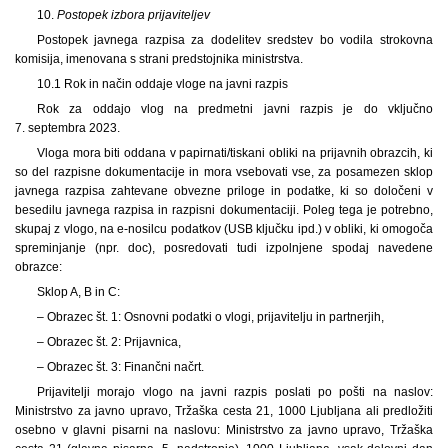
10.
Postopek izbora prijaviteljev
Postopek javnega razpisa za dodelitev sredstev bo vodila strokovna
komisija, imenovana s strani predstojnika ministrstva.
10.1 Rok in način oddaje vloge na javni razpis
Rok za oddajo vlog na predmetni javni razpis je do vključno
7. septembra 2023.
Vloga mora biti oddana v papirnati/tiskani obliki na prijavnih obrazcih, ki
so del razpisne dokumentacije in mora vsebovati vse, za posamezen sklop
javnega razpisa zahtevane obvezne priloge in podatke, ki so določeni v
besedilu javnega razpisa in razpisni dokumentaciji. Poleg tega je potrebno,
skupaj z vlogo, na e-nosilcu podatkov (USB ključku ipd.) v obliki, ki omogoča
spreminjanje (npr. doc), posredovati tudi izpolnjene spodaj navedene
obrazce:
Sklop A, B in C:
– Obrazec št. 1: Osnovni podatki o vlogi, prijavitelju in partnerjih,
– Obrazec št. 2: Prijavnica,
– Obrazec št. 3: Finančni načrt.
Prijavitelji morajo vlogo na javni razpis poslati po pošti na naslov:
Ministrstvo za javno upravo, Tržaška cesta 21, 1000 Ljubljana ali predložiti
osebno v glavni pisarni na naslovu: Ministrstvo za javno upravo, Tržaška