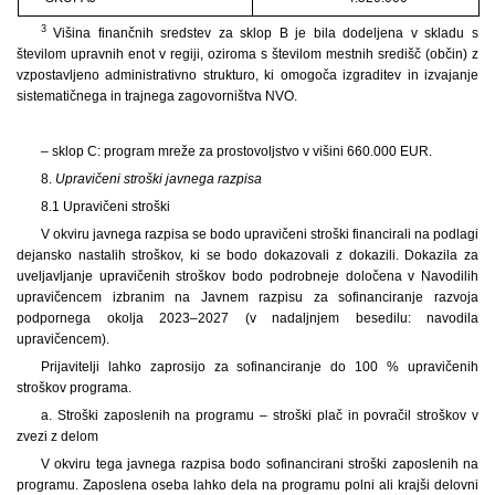
3
Višina finančnih sredstev za sklop B je bila dodeljena v skladu s
številom upravnih enot v regiji, oziroma s številom mestnih središč (občin) z
vzpostavljeno administrativno strukturo, ki omogoča izgraditev in izvajanje
sistematičnega in trajnega zagovorništva NVO.
– sklop C: program mreže za prostovoljstvo v višini 660.000 EUR.
8.
Upravičeni stroški javnega razpisa
8.1 Upravičeni stroški
V okviru javnega razpisa se bodo upravičeni stroški financirali na podlagi
dejansko nastalih stroškov, ki se bodo dokazovali z dokazili. Dokazila za
uveljavljanje upravičenih stroškov bodo podrobneje določena v Navodilih
upravičencem izbranim na Javnem razpisu za sofinanciranje razvoja
podpornega okolja 2023–2027 (v nadaljnjem besedilu: navodila
upravičencem).
Prijavitelji lahko zaprosijo za sofinanciranje do 100 % upravičenih
stroškov programa.
a. Stroški zaposlenih na programu – stroški plač in povračil stroškov v
zvezi z delom
V okviru tega javnega razpisa bodo sofinancirani stroški zaposlenih na
programu. Zaposlena oseba lahko dela na programu polni ali krajši delovni