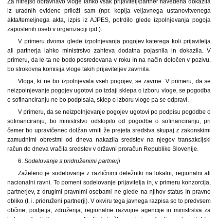
Za hitrejšo obravnavo vloge lahko vsak prijavitelj/partner navedena dokazila
iz uradnih evidenc priloži sam (npr. kopija veljavnega ustanovitvenega
akta/temeljnega akta, izpis iz AJPES, potrdilo glede izpolnjevanja pogoja
zaposlenih oseb v organizaciji ipd.).
V primeru dvoma glede izpolnjevanja pogojev katerega koli prijavitelja
ali partnerja lahko ministrstvo zahteva dodatna pojasnila in dokazila. V
primeru, da le-ta ne bodo posredovana v roku in na način določen v pozivu,
bo strokovna komisija vloge takih prijaviteljev zavrnila.
Vloga, ki ne bo izpolnjevala vseh pogojev, se zavrne. V primeru, da se
neizpolnjevanje pogojev ugotovi po izdaji sklepa o izboru vloge, se pogodba
o sofinanciranju ne bo podpisala, sklep o izboru vloge pa se odpravi.
V primeru, da se neizpolnjevanje pogojev ugotovi po podpisu pogodbe o
sofinanciranju, bo ministrstvo odstopilo od pogodbe o sofinanciranju, pri
čemer bo upravičenec dolžan vrniti že prejeta sredstva skupaj z zakonskimi
zamudnimi obrestmi od dneva nakazila sredstev na njegov transakcijski
račun do dneva vračila sredstev v državni proračun Republike Slovenije.
6.
Sodelovanje s pridruženimi partnerji
Zaželeno je sodelovanje z različnimi deležniki na lokalni, regionalni ali
nacionalni ravni. To pomeni sodelovanje prijavitelja in, v primeru konzorcija,
partnerjev, z drugimi pravnimi osebami ne glede na njihov status in pravno
obliko (t. i. pridruženi partnerji). V okviru tega javnega razpisa so to predvsem
občine, podjetja, združenja, regionalne razvojne agencije in ministrstva za