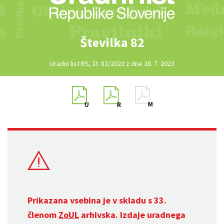
Številka 82
Uradni list RS, št. 82/2023 z dne 28. 7. 2023
Prikazana vsebina je v skladu s 33.
členom
ZoUL
arhivska. Izdaje uradnega