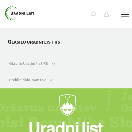
G
LASILO URADNI LIST RS
Glasilo Uradni list RS
Preklic dokumentov