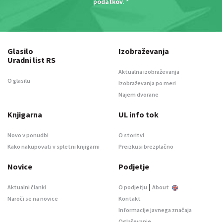
podatkov
. *
Glasilo
Izobraževanja
Uradni list RS
Aktualna izobraževanja
O glasilu
Izobraževanja po meri
Najem dvorane
Knjigarna
UL info tok
Novo v ponudbi
O storitvi
Kako nakupovati v spletni knjigarni
Preizkusi brezplačno
Novice
Podjetje
|
Aktualni članki
O podjetju
About
Naroči se na novice
Kontakt
Informacije javnega značaja
Oglaševanje