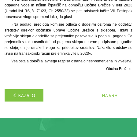
odpadne vode in hišnih črpališč na območju Občine Brežice v letu 2023
(Uradni list RS, št. 71/23, Ob-2550/23) se peti odstavek točke VII. Postopek
obravnave vloge spremeni tako, da glasi:
»Na podlagi predloga komisije odloča o dodelitvi oziroma ne dodelitvi
sredstev direktor občinske uprave Občine Brežice s sklepom. Hkrati z
vročitvijo sklepa o dodelitvi se prejemnike pozove tudi k podpisu pogodb. Če
prejemnik v roku osmih dni od prejema sklepa ne vrne podpisane pogodbe
se šteje, da je umaknil vlogo za pridobitev sredstev. Nakazilo sredstev se
izvrši na transakcijski račun prejemnika v letu 2023«.
Vsa ostala določila javnega razpisa ostanejo nespremenjena in v veljavi.
Občina Brežice
KAZALO
NA VRH