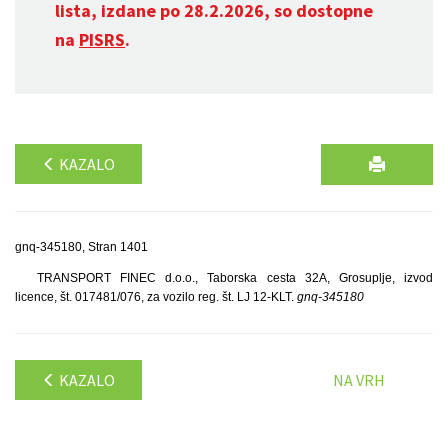
lista, izdane po 28.2.2026, so dostopne
na
PISRS
.
KAZALO
gnq-345180, Stran 1401
TRANSPORT FINEC d.o.o., Taborska cesta 32A, Grosuplje, izvod
licence, št. 017481/076, za vozilo reg. št. LJ 12-KLT.
gnq-345180
KAZALO
NA VRH