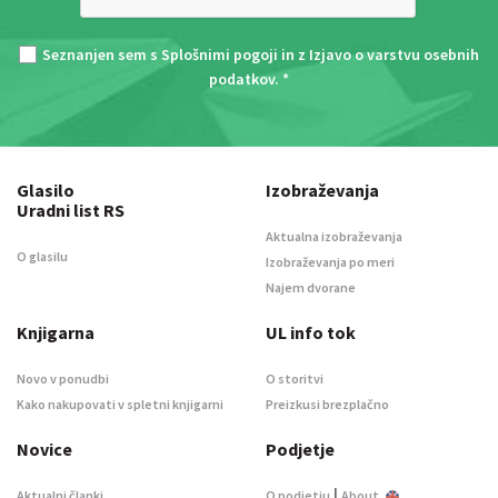
Seznanjen sem s
Splošnimi pogoji
in z
Izjavo o varstvu osebnih
podatkov
. *
Glasilo
Izobraževanja
Uradni list RS
Aktualna izobraževanja
O glasilu
Izobraževanja po meri
Najem dvorane
Knjigarna
UL info tok
Novo v ponudbi
O storitvi
Kako nakupovati v spletni knjigarni
Preizkusi brezplačno
Novice
Podjetje
|
Aktualni članki
O podjetju
About