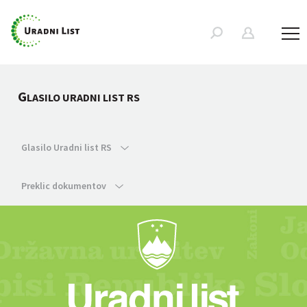
G
LASILO URADNI LIST RS
Glasilo Uradni list RS
Preklic dokumentov