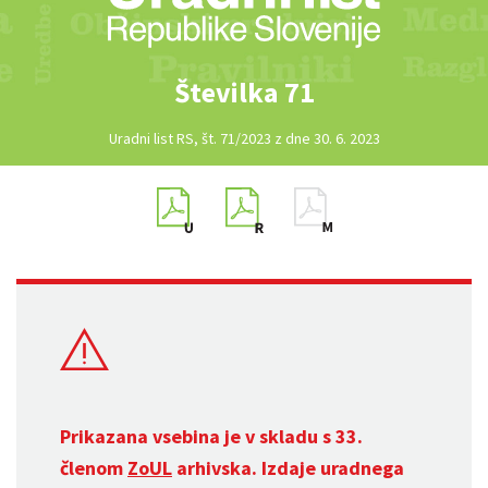
Številka 71
Uradni list RS, št. 71/2023 z dne 30. 6. 2023
Prikazana vsebina je v skladu s 33.
členom
ZoUL
arhivska. Izdaje uradnega