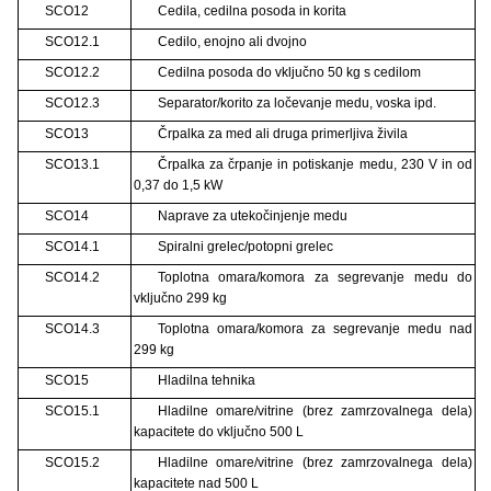
SCO12
Cedila, cedilna posoda in korita
SCO12.1
Cedilo, enojno ali dvojno
SCO12.2
Cedilna posoda do vključno 50 kg s cedilom
SCO12.3
Separator/korito za ločevanje medu, voska ipd.
SCO13
Črpalka za med ali druga primerljiva živila
SCO13.1
Črpalka za črpanje in potiskanje medu, 230 V in od
0,37 do 1,5 kW
SCO14
Naprave za utekočinjenje medu
SCO14.1
Spiralni grelec/potopni grelec
SCO14.2
Toplotna omara/komora za segrevanje medu do
vključno 299 kg
SCO14.3
Toplotna omara/komora za segrevanje medu nad
299 kg
SCO15
Hladilna tehnika
SCO15.1
Hladilne omare/vitrine (brez zamrzovalnega dela)
kapacitete do vključno 500 L
SCO15.2
Hladilne omare/vitrine (brez zamrzovalnega dela)
kapacitete nad 500 L