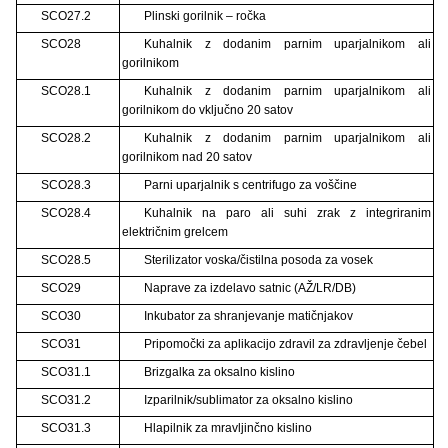
SCO27.2
Plinski gorilnik – ročka
SCO28
Kuhalnik z dodanim parnim uparjalnikom ali
gorilnikom
SCO28.1
Kuhalnik z dodanim parnim uparjalnikom ali
gorilnikom do vključno 20 satov
SCO28.2
Kuhalnik z dodanim parnim uparjalnikom ali
gorilnikom nad 20 satov
SCO28.3
Parni uparjalnik s centrifugo za voščine
SCO28.4
Kuhalnik na paro ali suhi zrak z integriranim
električnim grelcem
SCO28.5
Sterilizator voska/čistilna posoda za vosek
SCO29
Naprave za izdelavo satnic (AŽ/LR/DB)
SCO30
Inkubator za shranjevanje matičnjakov
SCO31
Pripomočki za aplikacijo zdravil za zdravljenje čebel
SCO31.1
Brizgalka za oksalno kislino
SCO31.2
Izparilnik/sublimator za oksalno kislino
SCO31.3
Hlapilnik za mravljinčno kislino