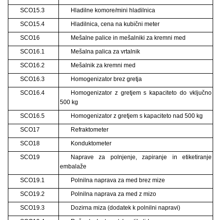
SCO15.3
Hladilne komore/mini hladilnica
SCO15.4
Hladilnica, cena na kubični meter
SCO16
Mešalne palice in mešalniki za kremni med
SCO16.1
Mešalna palica za vrtalnik
SCO16.2
Mešalnik za kremni med
SCO16.3
Homogenizator brez gretja
SCO16.4
Homogenizator z gretjem s kapaciteto do vključno
500 kg
SCO16.5
Homogenizator z gretjem s kapaciteto nad 500 kg
SCO17
Refraktometer
SCO18
Konduktometer
SCO19
Naprave za polnjenje, zapiranje in etiketiranje
embalaže
SCO19.1
Polnilna naprava za med brez mize
SCO19.2
Polnilna naprava za med z mizo
SCO19.3
Dozirna miza (dodatek k polnilni napravi)