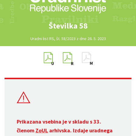
Številka 58
Uradni list RS, št. 58/2023 z dne 26. 5. 2023
Prikazana vsebina je v skladu s 33.
členom
ZoUL
arhivska. Izdaje uradnega