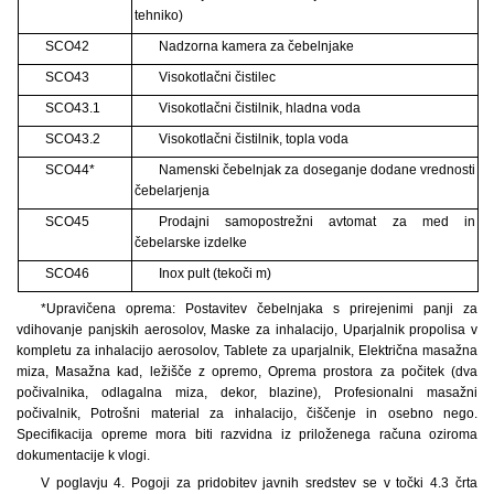
tehniko)
SCO42
Nadzorna kamera za čebelnjake
SCO43
Visokotlačni čistilec
SCO43.1
Visokotlačni čistilnik, hladna voda
SCO43.2
Visokotlačni čistilnik, topla voda
SCO44*
Namenski čebelnjak za doseganje dodane vrednosti
čebelarjenja
SCO45
Prodajni samopostrežni avtomat za med in
čebelarske izdelke
SCO46
Inox pult (tekoči m)
*Upravičena oprema: Postavitev čebelnjaka s prirejenimi panji za
vdihovanje panjskih aerosolov, Maske za inhalacijo, Uparjalnik propolisa v
kompletu za inhalacijo aerosolov, Tablete za uparjalnik, Električna masažna
miza, Masažna kad, ležišče z opremo, Oprema prostora za počitek (dva
počivalnika, odlagalna miza, dekor, blazine), Profesionalni masažni
počivalnik, Potrošni material za inhalacijo, čiščenje in osebno nego.
Specifikacija opreme mora biti razvidna iz priloženega računa oziroma
dokumentacije k vlogi.
V poglavju 4. Pogoji za pridobitev javnih sredstev se v točki 4.3 črta