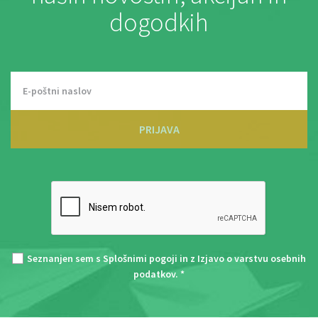
dogodkih
PRIJAVA
Seznanjen sem s
Splošnimi pogoji
in z
Izjavo o varstvu osebnih
podatkov
. *