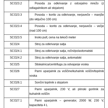
SCO23.2
Posoda za odkrivanje z odcejalno mrežo (z
odlagalnikom ali stojalom)
SCO23.3
Posoda – korito za odkrivanje, nerjaveče – manjše
(do vključno 100 cm)
SCO23.4
Posoda – korito za odkrivanje, nerjaveče – večje
(nad 100 cm)
SCO23.5
Inoks pult, cena na tekoči meter
SCO24
Stroj za odkrivanje satja
SCO24.1
Stroj za odkrivanje satja, ročni/polavtomatski
SCO24.2
Stroj za odkrivanje satja, avtomatski
SCO25
Stiskalnica/centrifuga za odvajanje voska
SCO26
Parni uparjalnik za voščine/kuhalnik voščin/topilnik
voska
SCO26.1
Sončni topilnik s stojalom
SCO27
Parni uparjalnik, 230 V, ali plinski gorilnik za
kuhalnik voščin
SCO27.1
Parni uparjalnik – generator, 2000 W, 230 V,
kapaciteta 4 L