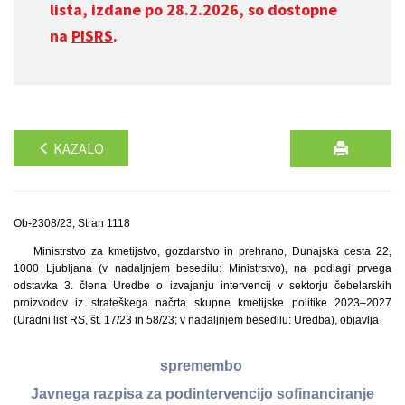
lista, izdane po 28.2.2026, so dostopne
na
PISRS
.
KAZALO
Ob-2308/23, Stran 1118
Ministrstvo za kmetijstvo, gozdarstvo in prehrano, Dunajska cesta 22,
1000 Ljubljana (v nadaljnjem besedilu: Ministrstvo), na podlagi prvega
odstavka 3. člena Uredbe o izvajanju intervencij v sektorju čebelarskih
proizvodov iz strateškega načrta skupne kmetijske politike 2023–2027
(Uradni list RS, št. 17/23 in 58/23; v nadaljnjem besedilu: Uredba), objavlja
spremembo
Javnega razpisa za podintervencijo sofinanciranje