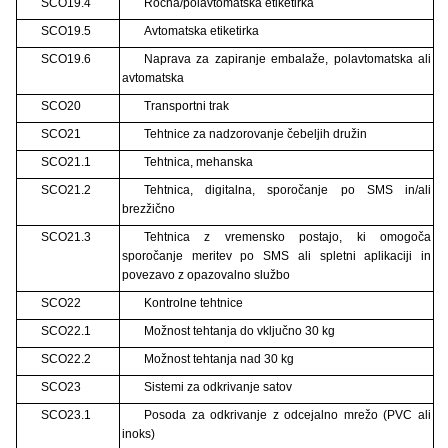
SCO19.4
Ročna/polavtomatska etiketirka
SCO19.5
Avtomatska etiketirka
SCO19.6
Naprava za zapiranje embalaže, polavtomatska ali
avtomatska
SCO20
Transportni trak
SCO21
Tehtnice za nadzorovanje čebeljih družin
SCO21.1
Tehtnica, mehanska
SCO21.2
Tehtnica, digitalna, sporočanje po SMS in/ali
brezžično
SCO21.3
Tehtnica z vremensko postajo, ki omogoča
sporočanje meritev po SMS ali spletni aplikaciji in
povezavo z opazovalno službo
SCO22
Kontrolne tehtnice
SCO22.1
Možnost tehtanja do vključno 30 kg
SCO22.2
Možnost tehtanja nad 30 kg
SCO23
Sistemi za odkrivanje satov
SCO23.1
Posoda za odkrivanje z odcejalno mrežo (PVC ali
inoks)