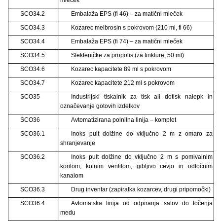
SCO34.2
Embalaža EPS (fi 46) – za matični mleček
SCO34.3
Kozarec melbrosin s pokrovom (210 ml, fi 66)
SCO34.4
Embalaža EPS (fi 74) – za matični mleček
SCO34.5
Stekleničke za propolis (za tinkture, 50 ml)
SCO34.6
Kozarec kapacitete 89 ml s pokrovom
SCO34.7
Kozarec kapacitete 212 ml s pokrovom
SCO35
Industrijski tiskalnik za tisk ali dotisk nalepk in
označevanje gotovih izdelkov
SCO36
Avtomatizirana polnilna linija – komplet
SCO36.1
Inoks pult dolžine do vključno 2 m z omaro za
shranjevanje
SCO36.2
Inoks pult dolžine do vključno 2 m s pomivalnim
koritom, kotnim ventilom, gibljivo cevjo in odtočnim
kanalom
SCO36.3
Drug inventar (zapiralka kozarcev, drugi pripomočki)
SCO36.4
Avtomatska linija od odpiranja satov do točenja
medu