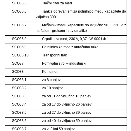
SCO36.5
Tlačni filter za med
SCO36.6
Tank z ogrevanjem za polnilnico medu kapacitete do
vključno 300 L
SCO36.7
Mešalnik medu kapacitete do vključno 50 L, 230 V, z
mešalom, grelcem in avtomatiko
SCO36.8
Črpalka za med, 230 V, 0,37 kW, 900 L/h
SCO36.9
Polnilnica za med z obračalno mizo
SCO36.10
Transportni trak
SCO37
Pomivalni stroj – industrijski
SCO38
Kontejnerji
SCO38.1
za 8 panjev
SCO38.2
za 10 panjev
SCO38.3
za od 11 do vključno 16 panjev
SCO38.4
za od 17 do vključno 26 panjev
SCO38.5
za od 27 do vključno 39 panjev
SCO38.6
za od 40 do vključno 59 panjev
SCO38.7
za več kot 59 panjev