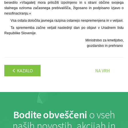
besedilo »Vlagatelj mora priložiti izpolnjeno in s strani občine svojega
stalnega oziroma začasnega prebivališča, žigosano in podpisano izjavo o
nesofinaciranju.«
Vsa ostala določila javnega razpisa ostanejo nespremenjena in v veljavi.
Ta sprememba začne veljati naslednji dan po objavi v Uradnem listu
Republike Slovenije.
Ministrstvo za kmetijstvo,
gozdarstvo in prehrano
KAZALO
NA VRH
Bodite obveščeni
o vseh
naših novostih, akcijah in