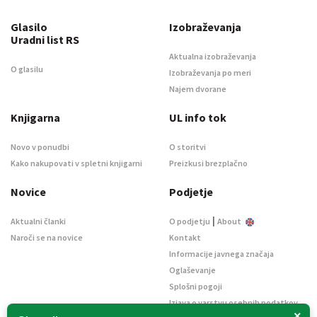
Glasilo
Izobraževanja
Uradni list RS
Aktualna izobraževanja
O glasilu
Izobraževanja po meri
Najem dvorane
Knjigarna
UL info tok
Novo v ponudbi
O storitvi
Kako nakupovati v spletni knjigarni
Preizkusi brezplačno
Novice
Podjetje
|
Aktualni članki
O podjetju
About
Naroči se na novice
Kontakt
Informacije javnega značaja
Oglaševanje
Splošni pogoji
Izjava o varstvu osebnih podatkov
×