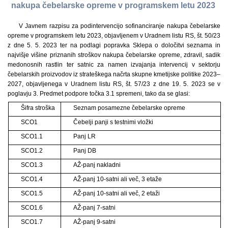
nakupa čebelarske opreme v programskem letu 2023
V Javnem razpisu za podintervencijo sofinanciranje nakupa čebelarske
opreme v programskem letu 2023, objavljenem v Uradnem listu RS, št. 50/23
z dne 5. 5. 2023 ter na podlagi popravka Sklepa o določitvi seznama in
najvišje višine priznanih stroškov nakupa čebelarske opreme, zdravil, sadik
medonosnih rastlin ter satnic za namen izvajanja intervencij v sektorju
čebelarskih proizvodov iz strateškega načrta skupne kmetijske politike 2023–
2027, objavljenega v Uradnem listu RS, št. 57/23 z dne 19. 5. 2023 se v
poglavju 3. Predmet podpore točka 3.1 spremeni, tako da se glasi:
Šifra stroška
Seznam posamezne čebelarske opreme
SCO1
Čebelji panji s testnimi vložki
SCO1.1
Panj LR
SCO1.2
Panj DB
SCO1.3
AŽ-panj nakladni
SCO1.4
AŽ-panj 10-satni ali več, 3 etaže
SCO1.5
AŽ-panj 10-satni ali več, 2 etaži
SCO1.6
AŽ-panj 7-satni
SCO1.7
AŽ-panj 9-satni