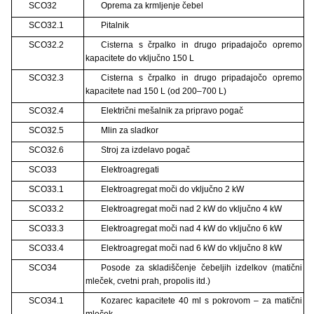
SCO32
Oprema za krmljenje čebel
SCO32.1
Pitalnik
SCO32.2
Cisterna s črpalko in drugo pripadajočo opremo
kapacitete do vključno 150 L
SCO32.3
Cisterna s črpalko in drugo pripadajočo opremo
kapacitete nad 150 L (od 200–700 L)
SCO32.4
Električni mešalnik za pripravo pogač
SCO32.5
Mlin za sladkor
SCO32.6
Stroj za izdelavo pogač
SCO33
Elektroagregati
SCO33.1
Elektroagregat moči do vključno 2 kW
SCO33.2
Elektroagregat moči nad 2 kW do vključno 4 kW
SCO33.3
Elektroagregat moči nad 4 kW do vključno 6 kW
SCO33.4
Elektroagregat moči nad 6 kW do vključno 8 kW
SCO34
Posode za skladiščenje čebeljih izdelkov (matični
mleček, cvetni prah, propolis itd.)
SCO34.1
Kozarec kapacitete 40 ml s pokrovom – za matični
mleček