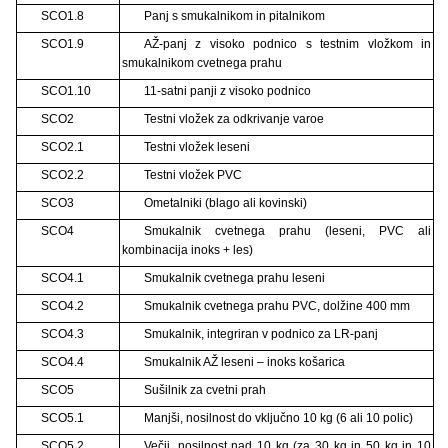
SCO1.8
Panj s smukalnikom in pitalnikom
SCO1.9
AŽ-panj z visoko podnico s testnim vložkom in
smukalnikom cvetnega prahu
SCO1.10
11-satni panji z visoko podnico
SCO2
Testni vložek za odkrivanje varoe
SCO2.1
Testni vložek leseni
SCO2.2
Testni vložek PVC
SCO3
Ometalniki (blago ali kovinski)
SCO4
Smukalnik cvetnega prahu (leseni, PVC ali
kombinacija inoks + les)
SCO4.1
Smukalnik cvetnega prahu leseni
SCO4.2
Smukalnik cvetnega prahu PVC, dolžine 400 mm
SCO4.3
Smukalnik, integriran v podnico za LR-panj
SCO4.4
Smukalnik AŽ leseni – inoks košarica
SCO5
Sušilnik za cvetni prah
SCO5.1
Manjši, nosilnost do vključno 10 kg (6 ali 10 polic)
SCO5.2
Večji, nosilnost nad 10 kg (za 30 kg in 50 kg in 10