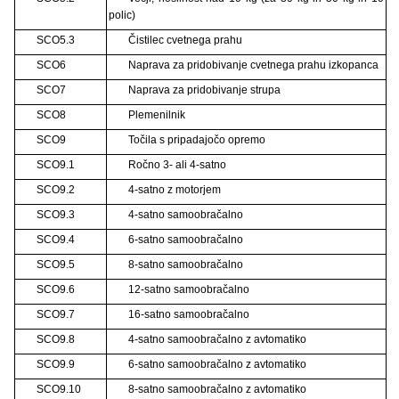
polic)
SCO5.3
Čistilec cvetnega prahu
SCO6
Naprava za pridobivanje cvetnega prahu izkopanca
SCO7
Naprava za pridobivanje strupa
SCO8
Plemenilnik
SCO9
Točila s pripadajočo opremo
SCO9.1
Ročno 3- ali 4-satno
SCO9.2
4-satno z motorjem
SCO9.3
4-satno samoobračalno
SCO9.4
6-satno samoobračalno
SCO9.5
8-satno samoobračalno
SCO9.6
12-satno samoobračalno
SCO9.7
16-satno samoobračalno
SCO9.8
4-satno samoobračalno z avtomatiko
SCO9.9
6-satno samoobračalno z avtomatiko
SCO9.10
8-satno samoobračalno z avtomatiko