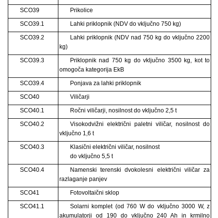
SCO39
Prikolice
SCO39.1
Lahki priklopnik (NDV do vključno 750 kg)
SCO39.2
Lahki priklopnik (NDV nad 750 kg do vključno 2200
kg)
SCO39.3
Priklopnik nad 750 kg do vključno 3500 kg, kot to
omogoča kategorija EkB
SCO39.4
Ponjava za lahki priklopnik
SCO40
Viličarji
SCO40.1
Ročni viličarji, nosilnost do vključno 2,5 t
SCO40.2
Visokodvižni električni paletni viličar, nosilnost do
vključno 1,6 t
SCO40.3
Klasični električni viličar, nosilnost
do vključno 5,5 t
SCO40.4
Namenski terenski dvokolesni električni viličar za
razlaganje panjev
SCO41
Fotovoltaični sklop
SCO41.1
Solarni komplet (od 760 W do vključno 3000 W, z
akumulatorji od 190 do vključno 240 Ah in krmilno