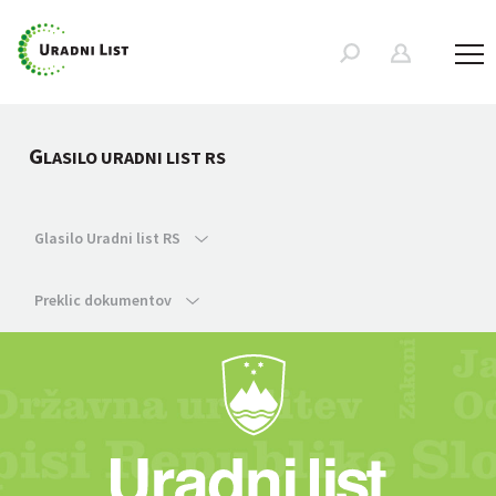
G
LASILO URADNI LIST RS
Glasilo Uradni list RS
Preklic dokumentov