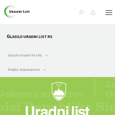
G
LASILO URADNI LIST RS
Glasilo Uradni list RS
Preklic dokumentov