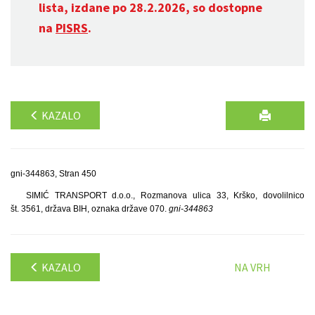
lista, izdane po 28.2.2026, so dostopne
na
PISRS
.
KAZALO
gni-344863, Stran 450
SIMIĆ TRANSPORT d.o.o., Rozmanova ulica 33, Krško, dovolilnico
št. 3561, država BIH, oznaka države 070.
gni-344863
KAZALO
NA VRH