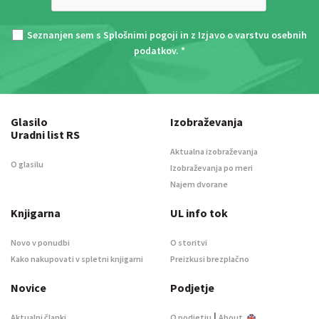
Seznanjen sem s
Splošnimi pogoji
in z
Izjavo o varstvu osebnih
podatkov
. *
Glasilo
Izobraževanja
Uradni list RS
Aktualna izobraževanja
O glasilu
Izobraževanja po meri
Najem dvorane
Knjigarna
UL info tok
Novo v ponudbi
O storitvi
Kako nakupovati v spletni knjigarni
Preizkusi brezplačno
Novice
Podjetje
|
Aktualni članki
O podjetju
About