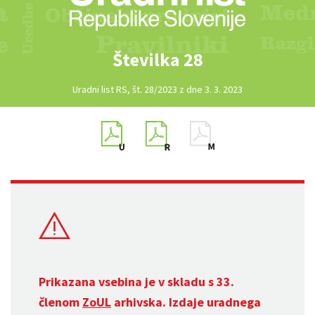
Številka 28
Uradni list RS, št. 28/2023 z dne 3. 3. 2023
Prikazana vsebina je v skladu s 33.
členom
ZoUL
arhivska. Izdaje uradnega