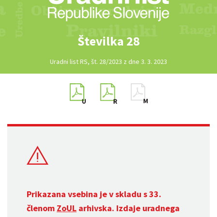
Številka 28
Uradni list RS, št. 28/2023 z dne 3. 3. 2023
Prikazana vsebina je v skladu s 33.
členom
ZoUL
arhivska. Izdaje uradnega