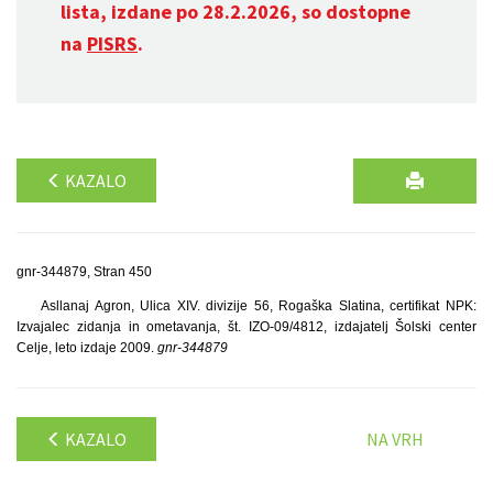
lista, izdane po 28.2.2026, so dostopne
na
PISRS
.
KAZALO
gnr-344879, Stran 450
Asllanaj Agron, Ulica XIV. divizije 56, Rogaška Slatina, certifikat NPK:
Izvajalec zidanja in ometavanja, št. IZO-09/4812, izdajatelj Šolski center
Celje, leto izdaje 2009.
gnr-344879
KAZALO
NA VRH