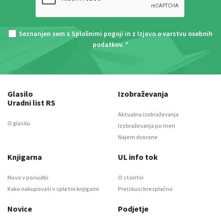
Seznanjen sem s
Splošnimi pogoji
in z
Izjavo o varstvu osebnih
podatkov
. *
Glasilo
Izobraževanja
Uradni list RS
Aktualna izobraževanja
O glasilu
Izobraževanja po meri
Najem dvorane
Knjigarna
UL info tok
Novo v ponudbi
O storitvi
Kako nakupovati v spletni knjigarni
Preizkusi brezplačno
Novice
Podjetje