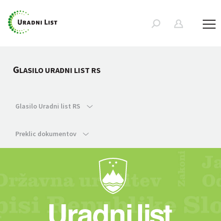
G
LASILO URADNI LIST RS
Glasilo Uradni list RS
Preklic dokumentov