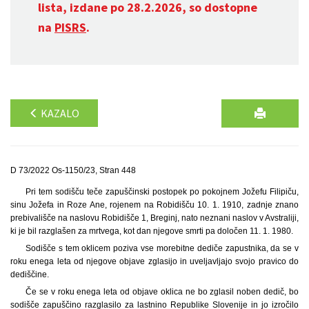
lista, izdane po 28.2.2026, so dostopne
na
PISRS
.
KAZALO
D 73/2022 Os-1150/23, Stran 448
Pri tem sodišču teče zapuščinski postopek po pokojnem Jožefu Filipiču,
sinu Jožefa in Roze Ane, rojenem na Robidišču 10. 1. 1910, zadnje znano
prebivališče na naslovu Robidišče 1, Breginj, nato neznani naslov v Avstraliji,
ki je bil razglašen za mrtvega, kot dan njegove smrti pa določen 11. 1. 1980.
Sodišče s tem oklicem poziva vse morebitne dediče zapustnika, da se v
roku enega leta od njegove objave zglasijo in uveljavljajo svojo pravico do
dediščine.
Če se v roku enega leta od objave oklica ne bo zglasil noben dedič, bo
sodišče zapuščino razglasilo za lastnino Republike Slovenije in jo izročilo