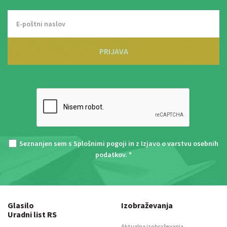
PRIJAVA
Seznanjen sem s
Splošnimi pogoji
in z
Izjavo o varstvu osebnih
podatkov
. *
Glasilo
Izobraževanja
Uradni list RS
Aktualna izobraževanja