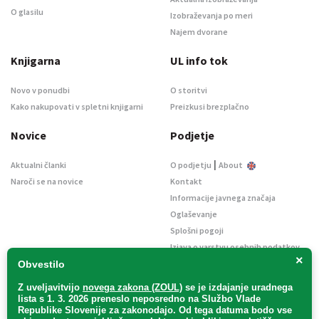
O glasilu
Izobraževanja po meri
Najem dvorane
Knjigarna
UL info tok
Novo v ponudbi
O storitvi
Kako nakupovati v spletni knjigarni
Preizkusi brezplačno
Novice
Podjetje
|
Aktualni članki
O podjetju
About
Naroči se na novice
Kontakt
Informacije javnega značaja
Oglaševanje
Splošni pogoji
Izjava o varstvu osebnih podatkov
×
E-dražbe
Obvestilo
Z uveljavitvijo
novega zakona (ZOUL)
se je
izdajanje uradnega
lista s 1. 3. 2026 preneslo
neposredno
na Službo Vlade
Republike Slovenije za zakonodajo
. Od tega datuma bodo vse