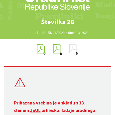
Številka 28
Uradni list RS, št. 28/2023 z dne 3. 3. 2023
Prikazana vsebina je v skladu s 33.
členom
ZoUL
arhivska. Izdaje uradnega