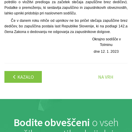
potrdilo o vložitvi predloga za začetek stečaja zapuščine brez dedičev).
Podatke o premoženju, ki sestavlja zapuščino in zapustnikovih obveznostih,
lahko upniki pridobijo pri naslovnem sodišču.
Če v danem roku nihče od upnikov ne bo pričel stečaja zapuščine brez
dedičev, bo zapuščina postala last Republike Slovenije, ki na podlagi 142.a
člena Zakona o dedovanju ne odgovarja za zapustnikove dolgove.
Okrajno sodišče v
Tolminu
dne 12. 1. 2023
KAZALO
NA VRH
Bodite obveščeni
o vseh