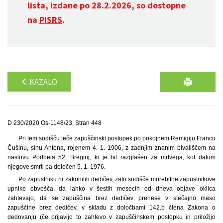
lista, izdane po 28.2.2026, so dostopne
na
PISRS
.
KAZALO
D 230/2020 Os-1148/23, Stran 448
Pri tem sodišču teče zapuščinski postopek po pokojnem Remigiju Francu
Čušinu, sinu Antona, rojenem 4. 1. 1906, z zadnjim znanim bivališčem na
naslovu Podbela 52, Breginj, ki je bil razglašen za mrtvega, kot datum
njegove smrti pa določen 5. 1. 1976.
Po zapustniku ni zakonitih dedičev, zato sodišče morebitne zapustnikove
upnike obvešča, da lahko v šestih mesecih od dneva objave oklica
zahtevajo, da se zapuščina brez dedičev prenese v stečajno maso
zapuščine brez dedičev, v skladu z določbami 142.b člena Zakona o
dedovanju (če prijavijo to zahtevo v zapuščinskem postopku in priložijo