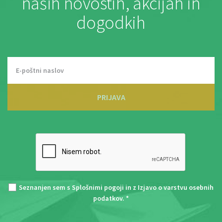
naših novostih, akcijah in
dogodkih
PRIJAVA
Seznanjen sem s
Splošnimi pogoji
in z
Izjavo o varstvu osebnih
podatkov
. *