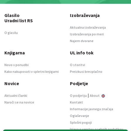
Glasilo
Izobraževanja
Uradni list RS
Aktualna izobraževanja
O glasilu
Izobraževanja po meri
Najem dvorane
Knjigarna
UL info tok
Novo v ponudbi
O storitvi
Kako nakupovati v spletni knjigarni
Preizkusi brezplačno
Novice
Podjetje
|
Aktualni članki
O podjetju
About
Naroči se na novice
Kontakt
Informacije javnega značaja
Oglaševanje
Splošni pogoji
Izjava o varstvu osebnih podatkov