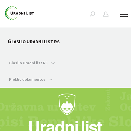
G
LASILO URADNI LIST RS
Glasilo Uradni list RS
Preklic dokumentov