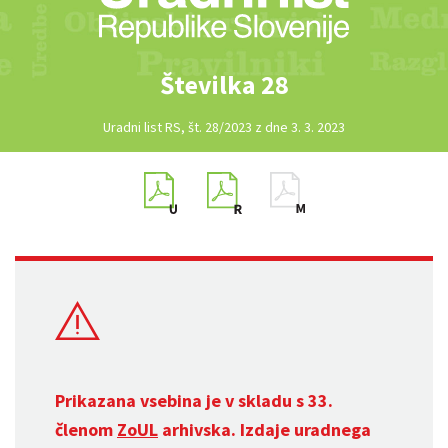
Številka 28
Uradni list RS, št. 28/2023 z dne 3. 3. 2023
Prikazana vsebina je v skladu s 33.
členom
ZoUL
arhivska. Izdaje uradnega