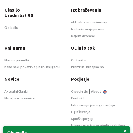
Glasilo
Izobraževanja
Uradni list RS
Aktualna izobraževanja
O glasilu
Izobraževanja po meri
Najem dvorane
Knjigarna
UL info tok
Novo v ponudbi
O storitvi
Kako nakupovati v spletni knjigarni
Preizkusi brezplačno
Novice
Podjetje
|
Aktualni članki
O podjetju
About
Naroči se na novice
Kontakt
Informacije javnega značaja
Oglaševanje
Splošni pogoji
Izjava o varstvu osebnih podatkov
×
E-dražbe
Obvestilo