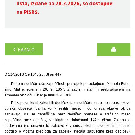
lista, izdane po 28.2.2026, so dostopne
na
PISRS
.
KAZALO
D 124/2018 Os-1145/23, Stran 447
Pri tem sodišču teče zapuščinski postopek po pokojnem Mihaelu Fonu,
sinu Matije, rojenem 20. 9. 1857, z zadnjim stalnim prebivališčem na
Trnovem ob Soči 1, kjer je umrl 2. 4. 1936.
Po zapustniku ni zakonitih dedičev, zato sodišče morebitne zapustnikove
upnike obvešča, da lahko v šestih mesecih od dneva objave oklica
zahtevajo, da se zapuščina brez dedičev prenese v stečajno maso
zapuščine brez dedičev, v skladu z določbami 142.b člena Zakona o
dedovanju (če prijavijo to zahtevo v zapuščinskem postopku in priložijo
potrdilo o vložitvi predloga za začetek stečaja zapuščine brez dedičev).