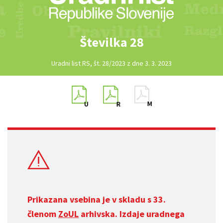
Številka 28
Uradni list RS, št. 28/2023 z dne 3. 3. 2023
Prikazana vsebina je v skladu s 33.
členom
ZoUL
arhivska. Izdaje uradnega