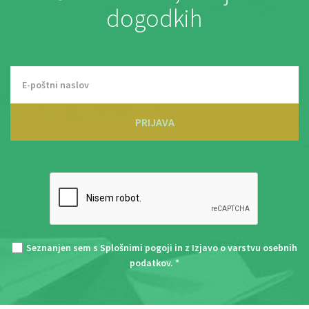
dogodkih
PRIJAVA
Seznanjen sem s
Splošnimi pogoji
in z
Izjavo o varstvu osebnih
podatkov
. *