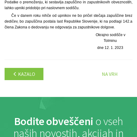
Podatke o premoženju, ki sestavlja zapuščino in zapustnikovih obveznostih,
lahko upniki pridobijo pri naslovnem sodišču.
Če v danem roku nihče od upnikov ne bo pričel stečaja zapuščine brez
dedičev, bo zapuščina postala last Republike Slovenije, ki na podlagi 142.a
člena Zakona o dedovanju ne odgovarja za zapustnikove dolgove.
Okrajno sodišče v
Tolminu
dne 12. 1. 2023
KAZALO
NA VRH
Bodite obveščeni
o vseh
naših novostih, akcijah in