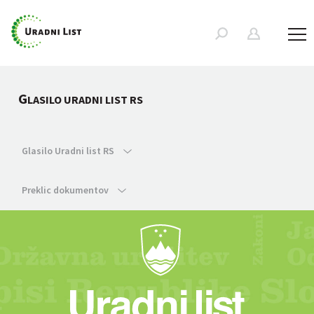
G
LASILO URADNI LIST RS
Glasilo Uradni list RS
Preklic dokumentov