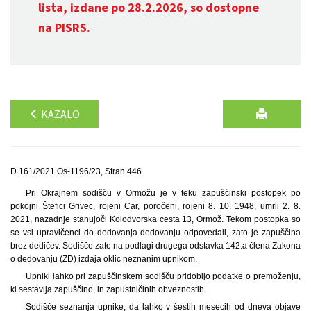
lista, izdane po 28.2.2026, so dostopne
na
PISRS
.
KAZALO
D 161/2021 Os-1196/23, Stran 446
Pri Okrajnem sodišču v Ormožu je v teku zapuščinski postopek po
pokojni Štefici Grivec, rojeni Car, poročeni, rojeni 8. 10. 1948, umrli 2. 8.
2021, nazadnje stanujoči Kolodvorska cesta 13, Ormož. Tekom postopka so
se vsi upravičenci do dedovanja dedovanju odpovedali, zato je zapuščina
brez dedičev. Sodišče zato na podlagi drugega odstavka 142.a člena Zakona
o dedovanju (ZD) izdaja oklic neznanim upnikom.
Upniki lahko pri zapuščinskem sodišču pridobijo podatke o premoženju,
ki sestavlja zapuščino, in zapustničinih obveznostih.
Sodišče seznanja upnike, da lahko v šestih mesecih od dneva objave