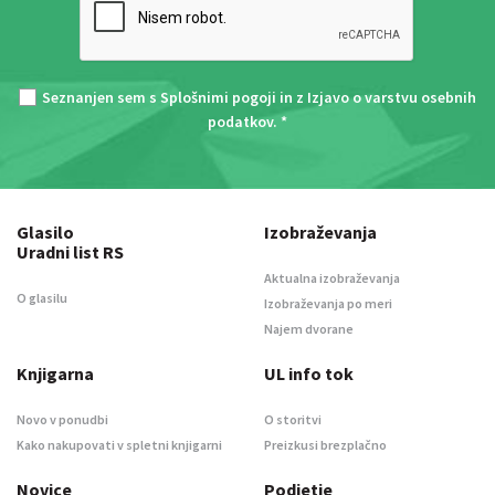
Seznanjen sem s
Splošnimi pogoji
in z
Izjavo o varstvu osebnih
podatkov
. *
Glasilo
Izobraževanja
Uradni list RS
Aktualna izobraževanja
O glasilu
Izobraževanja po meri
Najem dvorane
Knjigarna
UL info tok
Novo v ponudbi
O storitvi
Kako nakupovati v spletni knjigarni
Preizkusi brezplačno
Novice
Podjetje