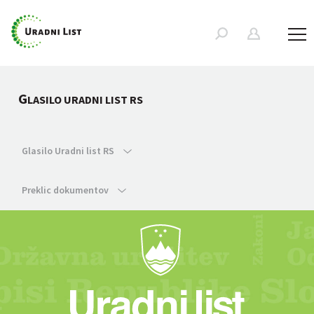
G
LASILO URADNI LIST RS
Glasilo Uradni list RS
Preklic dokumentov