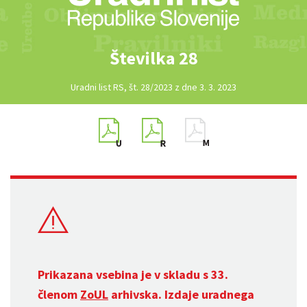
Številka 28
Uradni list RS, št. 28/2023 z dne 3. 3. 2023
Prikazana vsebina je v skladu s 33.
členom
ZoUL
arhivska. Izdaje uradnega