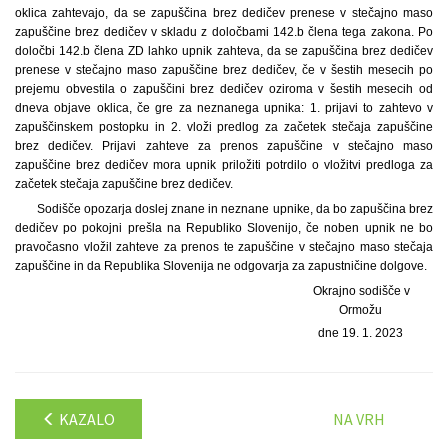
oklica zahtevajo, da se zapuščina brez dedičev prenese v stečajno maso
zapuščine brez dedičev v skladu z določbami 142.b člena tega zakona. Po
določbi 142.b člena ZD lahko upnik zahteva, da se zapuščina brez dedičev
prenese v stečajno maso zapuščine brez dedičev, če v šestih mesecih po
prejemu obvestila o zapuščini brez dedičev oziroma v šestih mesecih od
dneva objave oklica, če gre za neznanega upnika: 1. prijavi to zahtevo v
zapuščinskem postopku in 2. vloži predlog za začetek stečaja zapuščine
brez dedičev. Prijavi zahteve za prenos zapuščine v stečajno maso
zapuščine brez dedičev mora upnik priložiti potrdilo o vložitvi predloga za
začetek stečaja zapuščine brez dedičev.
Sodišče opozarja doslej znane in neznane upnike, da bo zapuščina brez
dedičev po pokojni prešla na Republiko Slovenijo, če noben upnik ne bo
pravočasno vložil zahteve za prenos te zapuščine v stečajno maso stečaja
zapuščine in da Republika Slovenija ne odgovarja za zapustničine dolgove.
Okrajno sodišče v
Ormožu
dne 19. 1. 2023
KAZALO
NA VRH