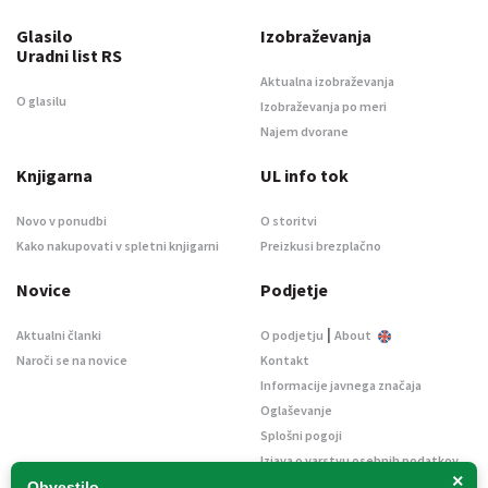
Glasilo
Izobraževanja
Uradni list RS
Aktualna izobraževanja
O glasilu
Izobraževanja po meri
Najem dvorane
Knjigarna
UL info tok
Novo v ponudbi
O storitvi
Kako nakupovati v spletni knjigarni
Preizkusi brezplačno
Novice
Podjetje
|
Aktualni članki
O podjetju
About
Naroči se na novice
Kontakt
Informacije javnega značaja
Oglaševanje
Splošni pogoji
Izjava o varstvu osebnih podatkov
×
E-dražbe
Obvestilo