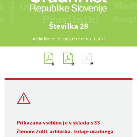
Številka 28
Uradni list RS, št. 28/2023 z dne 3. 3. 2023
Prikazana vsebina je v skladu s 33.
členom
ZoUL
arhivska. Izdaje uradnega