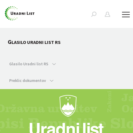
G
LASILO URADNI LIST RS
Glasilo Uradni list RS
Preklic dokumentov