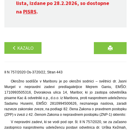
lista, izdane po 28.2.2026, so dostopne
na
PISRS
.
KAZALO
II N 757/2020 Os-3720/22, Stran 443
Okrožno sodišče v Mariboru je po okrožni sodnici – svétnici dr. Jasni
Murgel v nepravdni zadevi predlagateljice Mejrem Ganiu, EMŠO:
1710993505316, Dvorakova ulica 14, Maribor, ki jo zastopa odvetniška
pisarne Kac & odvetniki o.p., d.o.o. iz Maribora, proti nasprotnem udeležencu
Sadamu Huseini, EMŠO: 2810994500626, neznanega naslova, zaradi
razveze zakonske zveze, na podlagi 82. člena Zakona o pravdnem postopku
(ZPP) v zvezi z 42. členom Zakona o nepravdnem postopku (ZNP-1) sklenilo:
V nepravdni zadevi, ki se vodi pod opr. št. II N 757/2020, se za začasno
zastopnico nasprotnemu udeležencu postavi odvetnica dr. Urška Kežmah,