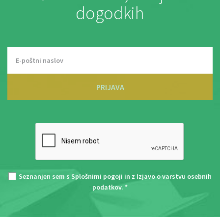
dogodkih
PRIJAVA
Seznanjen sem s
Splošnimi pogoji
in z
Izjavo o varstvu osebnih
podatkov
. *