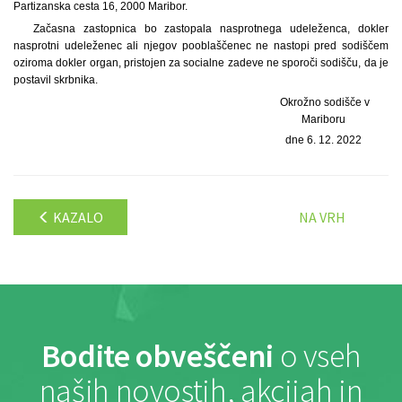
Partizanska cesta 16, 2000 Maribor.
Začasna zastopnica bo zastopala nasprotnega udeleženca, dokler
nasprotni udeleženec ali njegov pooblaščenec ne nastopi pred sodiščem
oziroma dokler organ, pristojen za socialne zadeve ne sporoči sodišču, da je
postavil skrbnika.
Okrožno sodišče v
Mariboru
dne 6. 12. 2022
KAZALO
NA VRH
Bodite obveščeni
o vseh
naših novostih, akcijah in