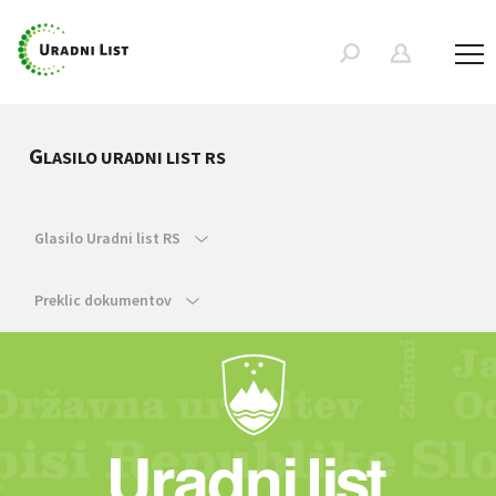
G
LASILO URADNI LIST RS
Glasilo Uradni list RS
Preklic dokumentov