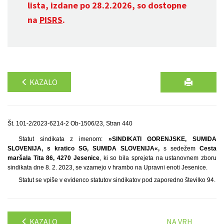
lista, izdane po 28.2.2026, so dostopne
na
PISRS
.
KAZALO
Št. 101-2/2023-6214-2 Ob-1506/23, Stran 440
Statut sindikata z imenom:
»SINDIKATI GORENJSKE, SUMIDA
SLOVENIJA, s kratico SG, SUMIDA SLOVENIJA«,
s sedežem
Cesta
maršala Tita 86, 4270 Jesenice
, ki so bila sprejeta na ustanovnem zboru
sindikata dne 8. 2. 2023, se vzamejo v hrambo na Upravni enoti Jesenice.
Statut se vpiše v evidenco statutov sindikatov pod zaporedno številko 94.
KAZALO
NA VRH