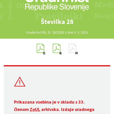
Številka 28
Uradni list RS, št. 28/2023 z dne 3. 3. 2023
Prikazana vsebina je v skladu s 33.
členom
ZoUL
arhivska. Izdaje uradnega