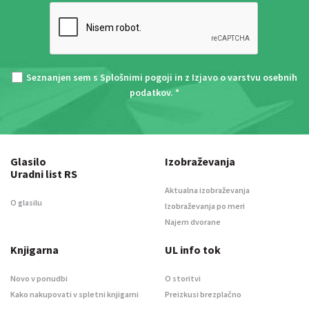
Seznanjen sem s
Splošnimi pogoji
in z
Izjavo o varstvu osebnih
podatkov
. *
Glasilo
Izobraževanja
Uradni list RS
Aktualna izobraževanja
O glasilu
Izobraževanja po meri
Najem dvorane
Knjigarna
UL info tok
Novo v ponudbi
O storitvi
Kako nakupovati v spletni knjigarni
Preizkusi brezplačno