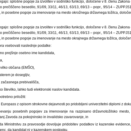
gajo: splošne pogoje za izvolitev v sodniško funkcijo, določene v 8. členu Zakona 
dno prečiščeno besedilo, 91/09, 33/11, 46/13, 63/13, 69/13 – popr., 95/14 – ZUPPJ
, in posebne pogoje za imenovanje na mesto okrožnega državnega tožilca, določen
gajo: splošne pogoje za izvolitev v sodniško funkcijo, določene v 8. členu Zakona 
dno prečiščeno besedilo, 91/09, 33/11, 46/13, 63/13, 69/13 – popr., 95/14 – ZUPPJ
, in posebne pogoje za imenovanje na mesto okrajnega državnega tožilca, določen
ora vsebovati naslednje podatke:
tno prejšnje osebno ime kandidata,
va,
evilko občana (EMŠO),
aterem je dosegljiv,
i začasnega prebivališča,
o številko, lahko tudi elektronski naslov kandidata.
otrebno priložiti:
ki Europass z opisom strokovne dejavnosti po pridobljeni univerzitetni diplomi z doka
njevanju posebnih pogojev za imenovanje na razpisano državnotožilsko mesto, k
anj Zavoda za pokojninsko in invalidsko zavarovanje, in
da Ministrstvu za pravosodje dovoljuje pridobitev podatkov iz kazenske evidence, k
denc, da kandidat ni v kazenskem postopku.