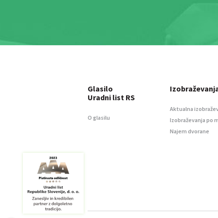
Glasilo
Izobraževanj
Uradni list RS
Aktualna izobraže
O glasilu
Izobraževanja po 
Najem dvorane