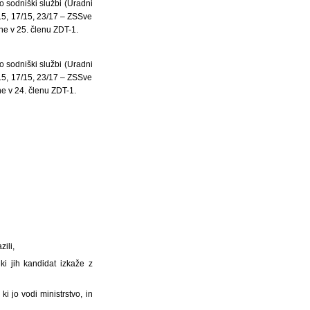
o sodniški službi (Uradni
S15, 17/15, 23/17 – ZSSve
e v 25. členu ZDT-1.
o sodniški službi (Uradni
S15, 17/15, 23/17 – ZSSve
e v 24. členu ZDT-1.
zili,
i jih kandidat izkaže z
i jo vodi ministrstvo, in