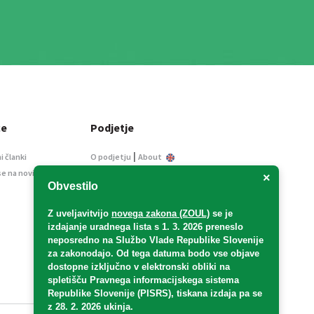
ce
Podjetje
|
i članki
O podjetju
About
se na novice
Kontakt
×
Obvestilo
Informacije javnega
značaja
Z uveljavitvijo
novega zakona (ZOUL)
se je
Oglaševanje
izdajanje uradnega lista s 1. 3. 2026 preneslo
Splošni pogoji
neposredno
na Službo Vlade Republike Slovenije
Izjava o varstvu osebnih
za zakonodajo
. Od tega datuma bodo vse objave
podatkov
dostopne izključno v elektronski obliki na
spletišču Pravnega informacijskega sistema
E-dražbe
Republike Slovenije (PISRS), tiskana izdaja pa se
z 28. 2. 2026 ukinja.