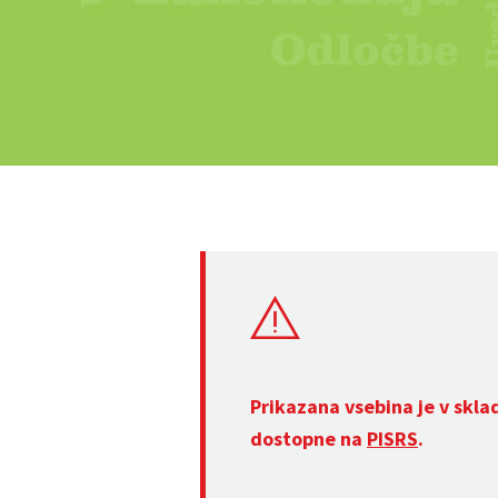
Prikazana vsebina je v skla
dostopne na
PISRS
.