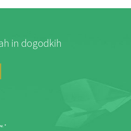
jah in dogodkih
ov
. *