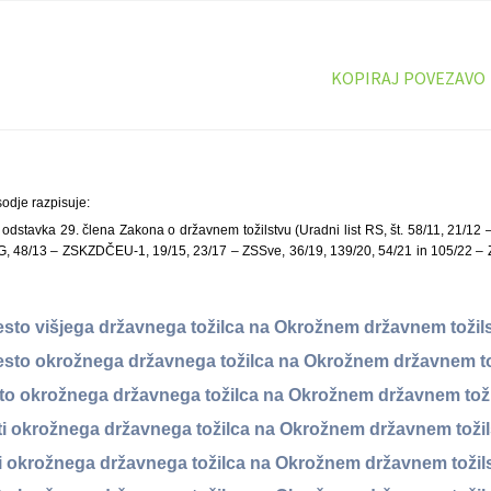
KOPIRAJ POVEZAVO
sodje razpisuje:
 odstavka 29. člena Zakona o državnem tožilstvu (Uradni list RS, št. 58/11, 21/12
, 48/13 – ZSKZDČEU-1, 19/15, 23/17 – ZSSve, 36/19, 139/20, 54/21 in 105/22 – 
esto višjega državnega tožilca na Okrožnem državnem tožils
esto okrožnega državnega tožilca na Okrožnem državnem to
to okrožnega državnega tožilca na Okrožnem državnem tož
sti okrožnega državnega tožilca na Okrožnem državnem tožil
ti okrožnega državnega tožilca na Okrožnem državnem toži