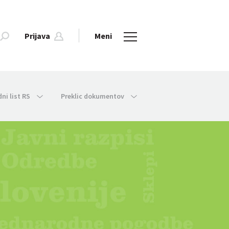
Prijava
Meni
dni list RS
Preklic dokumentov