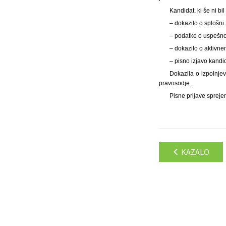
Kandidat, ki še ni bi
– dokazilo o splošni
– podatke o uspešnos
– dokazilo o aktivne
– pisno izjavo kandi
Dokazila o izpolnjev
pravosodje.
Pisne prijave spreje
KAZALO