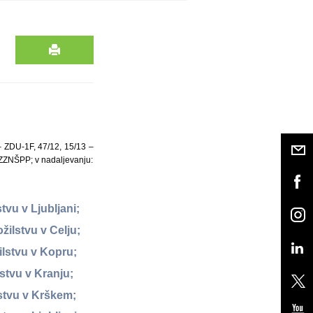
 – ZDU-1F, 47/12, 15/13 –
ZZNŠPP; v nadaljevanju:
tvu v Ljubljani;
žilstvu v Celju;
ilstvu v Kopru;
stvu v Kranju;
lstvu v Krškem;