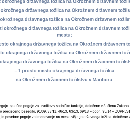
t okrožnega državnega tožilca na Okrožnem državnem tožils
ti okrožnega državnega tožilca na Okrožnem državnem tožils
 okrožnega državnega tožilca na Okrožnem državnem tožilst
sti okrožnega državnega tožilca na Okrožnem državnem tož
mestu;
mesto okrajnega državnega tožilca na Okrožnem državnem tož
sto okrajnega državnega tožilca na Okrožnem državnem toži
i okrajnega državnega tožilca na Okrožnem državnem tožilstv
– 1 prosto mesto okrajnega državnega tožilca
na Okrožnem državnem tožilstvu v Mariboru.
gajo: splošne pogoje za izvolitev v sodniško funkcijo, določene v 8. členu Zakona 
dno prečiščeno besedilo, 91/09, 33/11, 46/13, 63/13, 69/13 – popr., 95/14 – ZUPPJ
, in posebne pogoje za imenovanje na mesto višjega državnega tožilca, določene v