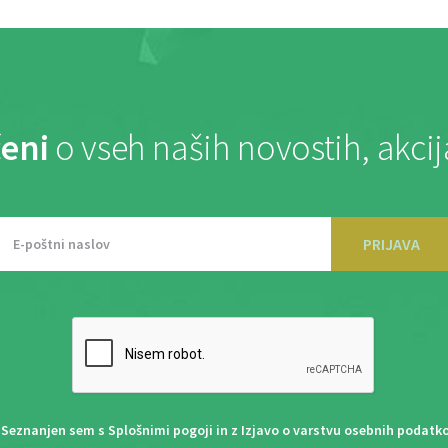
eni
o vseh naših novostih, akci
PRIJAVA
Seznanjen sem s
Splošnimi pogoji
in z
Izjavo o varstvu osebnih podatk