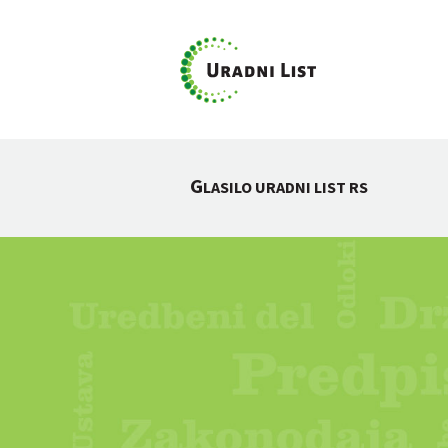
G
LASILO URADNI LIST RS