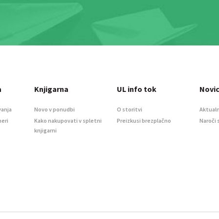
a
Knjigarna
UL info tok
Novi
vanja
Novo v ponudbi
O storitvi
Aktualn
meri
Kako nakupovati v spletni
Preizkusi brezplačno
Naroči 
knjigarni