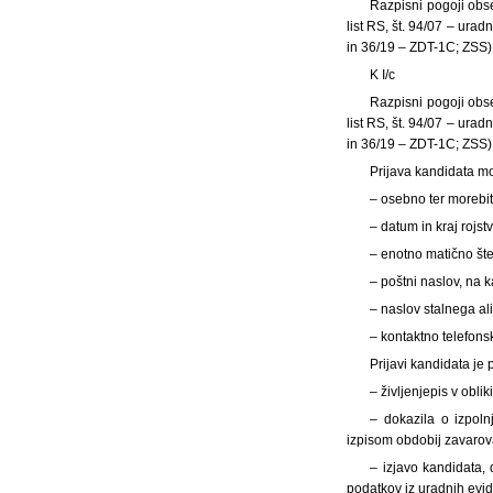
Razpisni pogoji obse
list RS, št. 94/07 – ura
in 36/19 – ZDT-1C; ZSS)
K I/c
Razpisni pogoji obse
list RS, št. 94/07 – ura
in 36/19 – ZDT-1C; ZSS)
Prijava kandidata m
– osebno ter morebi
– datum in kraj rojst
– enotno matično št
– poštni naslov, na k
– naslov stalnega al
– kontaktno telefonsk
Prijavi kandidata je p
– življenjepis v obli
– dokazila o izpol
izpisom obdobij zavarov
– izjavo kandidata, 
podatkov iz uradnih evi