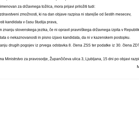
l imenovan za državnega tožilca, mora prijavi priložiti tudi:
 zdravstveni zmožnosti, ki na dan objave razpisa ni starejše od šestih mesecev,
ti kandidata v času študija prava,
m znanju slovenskega jezika, če ni opravil pravniškega državnega izpita v Republiki
data o nekaznovanosti in pisno izjavo kandidata, da ni v kazenskem postopku.
anju drugih pogojev iz prvega odstavka 8. člena ZSS ter podatke iz 30. člena ZDT
ma Ministrstvo za pravosodje, Župančičeva ulica 3, Ljubljana, 15 dni po objavi razp
M