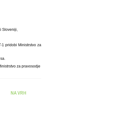
 Sloveniji,
-1 pridobi Ministrstvo za
isa.
inistrstvo za pravosodje
NA VRH