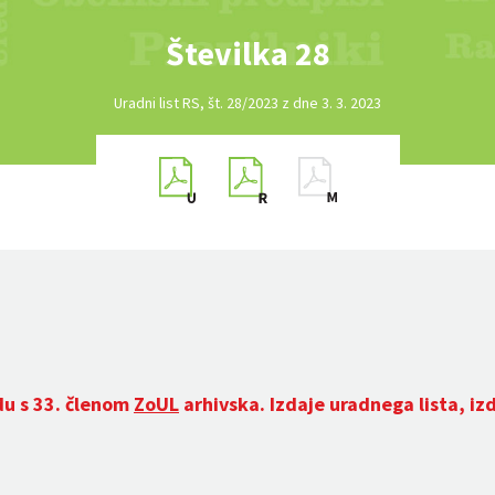
Številka 28
Uradni list RS, št. 28/2023 z dne 3. 3. 2023
du s 33. členom
ZoUL
arhivska. Izdaje uradnega lista, iz