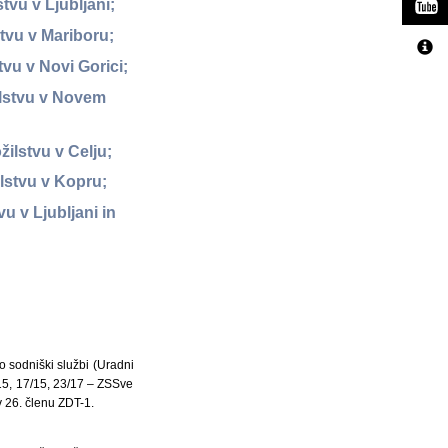
tvu v Ljubljani;
tvu v Mariboru;
vu v Novi Gorici;
ilstvu v Novem
ilstvu v Celju;
lstvu v Kopru;
u v Ljubljani in
o sodniški službi (Uradni
S15, 17/15, 23/17 – ZSSve
 26. členu ZDT-1.