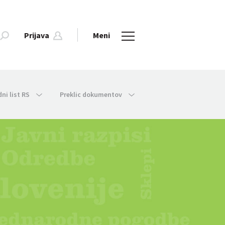
Prijava
Meni
dni list RS
Preklic dokumentov