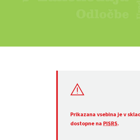
Prikazana vsebina je v skla
dostopne na
PISRS
.