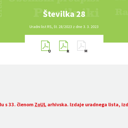
Številka 28
Uradni list RS, št. 28/2023 z dne 3. 3. 2023
du s 33. členom
ZoUL
arhivska. Izdaje uradnega lista, iz