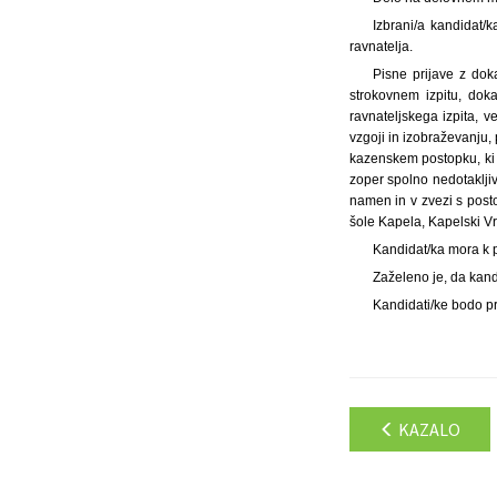
Izbrani/a kandidat
ravnatelja.
Pisne prijave z dok
strokovnem izpitu, dok
ravnateljskega izpita, 
vzgoji in izobraževanju, 
kazenskem postopku, ki n
zoper spolno nedotakljiv
namen in v zvezi s post
šole Kapela, Kapelski Vr
Kandidat/ka mora k 
Zaželeno je, da kandi
Kandidati/ke bodo pr
KAZALO