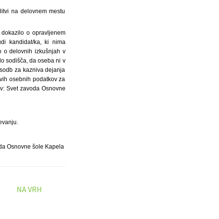
litvi na delovnem mestu
, dokazilo o opravljenem
di kandidat/ka, ki nima
o o delovnih izkušnjah v
ilo sodišča, da oseba ni v
obsodb za kazniva dejanja
govih osebnih podatkov za
lov: Svet zavoda Osnovne
ževanju.
da Osnovne šole Kapela
NA VRH