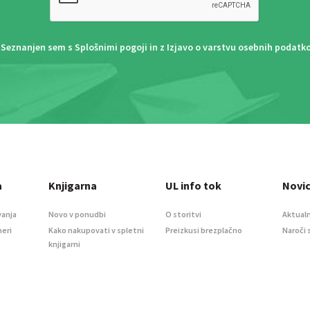
Seznanjen sem s
Splošnimi pogoji
in z
Izjavo o varstvu osebnih podatk
a
Knjigarna
UL info tok
Novi
vanja
Novo v ponudbi
O storitvi
Aktualn
meri
Kako nakupovati v spletni
Preizkusi brezplačno
Naroči 
knjigarni