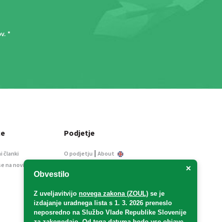
ov
. *
ce
Podjetje
|
i članki
O podjetju
About
se na novice
Kontakt
×
Obvestilo
Informacije javnega
značaja
Z uveljavitvijo
novega zakona (ZOUL)
se je
Oglaševanje
izdajanje uradnega lista s 1. 3. 2026 preneslo
Splošni pogoji
neposredno
na Službo Vlade Republike Slovenije
Izjava o varstvu osebnih
za zakonodajo
. Od tega datuma bodo vse objave