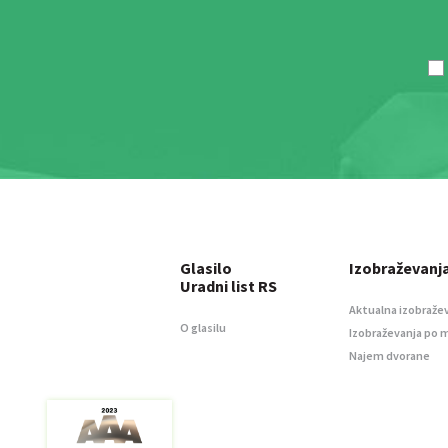
Glasilo
Izobraževanj
Uradni list RS
Aktualna izobraže
O glasilu
Izobraževanja po 
Najem dvorane