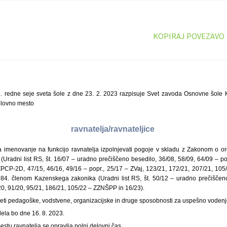
KOPIRAJ POVEZAVO
. redne seje sveta šole z dne 23. 2. 2023 razpisuje Svet zavoda Osnovne šole 
elovno mesto
ravnatelja/ravnateljice
 imenovanje na funkcijo ravnatelja izpolnjevati pogoje v skladu z Zakonom o orga
(Uradni list RS, št. 16/07 – uradno prečiščeno besedilo, 36/08, 58/09, 64/09 – pop
PCP-2D, 47/15, 46/16, 49/16 – popr., 25/17 – ZVaj, 123/21, 172/21, 207/21, 10
84. členom Kazenskega zakonika (Uradni list RS, št. 50/12 – uradno prečiščeno 
20, 91/20, 95/21, 186/21, 105/22 – ZZNŠPP in 16/23).
eti pedagoške, vodstvene, organizacijske in druge sposobnosti za uspešno voden
ela bo dne 16. 8. 2023.
tu ravnatelja se opravlja polni delovni čas.