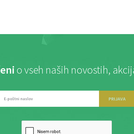
eni
o vseh naših novostih, akci
PRIJAVA