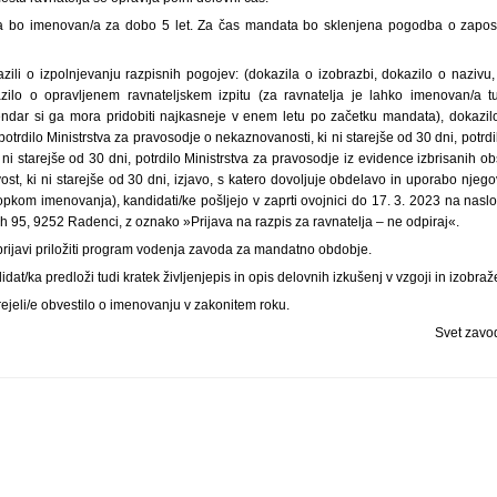
/ka bo imenovan/a za dobo 5 let. Za čas mandata bo sklenjena pogodba o zapos
azili o izpolnjevanju razpisnih pogojev: (dokazila o izobrazbi, dokazilo o nazivu
azilo o opravljenem ravnateljskem izpitu (za ravnatelja je lahko imenovan/a tu
vendar si ga mora pridobiti najkasneje v enem letu po začetku mandata), dokazil
potrdilo Ministrstva za pravosodje o nekaznovanosti, ki ni starejše od 30 dni, potrd
i starejše od 30 dni, potrdilo Ministrstva za pravosodje iz evidence izbrisanih 
ost, ki ni starejše od 30 dni, izjavo, s katero dovoljuje obdelavo in uporabo nje
opkom imenovanja), kandidati/ke pošljejo v zaprti ovojnici do 17. 3. 2023 na nas
h 95, 9252 Radenci, z oznako »Prijava na razpis za ravnatelja – ne odpiraj«.
prijavi priložiti program vodenja zavoda za mandatno obdobje.
dat/ka predloži tudi kratek življenjepis in opis delovnih izkušenj v vzgoji in izobra
ejeli/e obvestilo o imenovanju v zakonitem roku.
Svet zavo