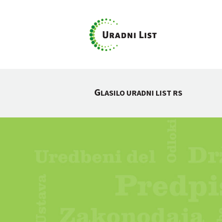
G
LASILO URADNI LIST RS