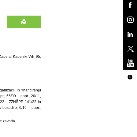
Kapela, Kapelski Vrh 95,
nizaciji in financiranju
r., 65/09 – popr., 20/11,
5/22 – ZZNŠPP, 141/22 in
besedilo, 6/16 – popr.,
je zavoda.