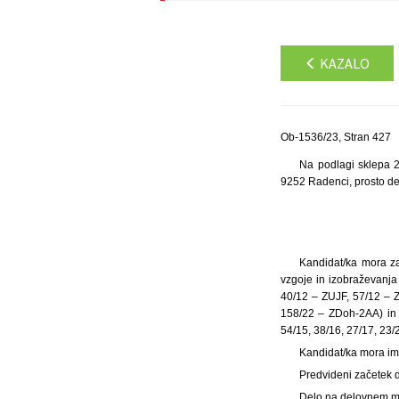
KAZALO
Ob-1536/23, Stran 427
Na podlagi sklepa 2
9252 Radenci, prosto d
Kandidat/ka mora za
vzgoje in izobraževanja 
40/12 – ZUJF, 57/12 – Z
158/22 – ZDoh-2AA) in 
54/15, 38/16, 27/17, 23/
Kandidat/ka mora im
Predvideni začetek d
Delo na delovnem mes