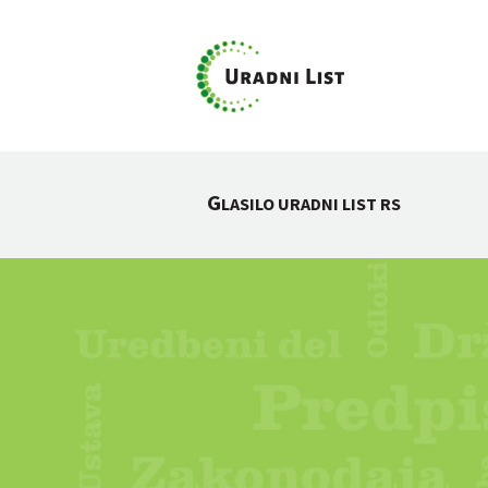
G
LASILO URADNI LIST RS