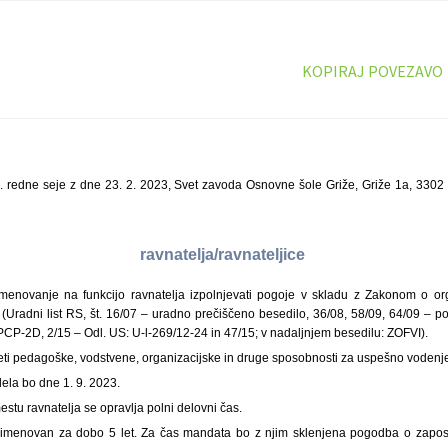
KOPIRAJ POVEZAVO
. redne seje z dne 23. 2. 2023, Svet zavoda Osnovne šole Griže, Griže 1a, 3302 
ravnatelja/ravnateljice
enovanje na funkcijo ravnatelja izpolnjevati pogoje v skladu z Zakonom o orga
(Uradni list RS, št. 16/07 – uradno prečiščeno besedilo, 36/08, 58/09, 64/09 – pop
CP-2D, 2/15 – Odl. US: U-l-269/12-24 in 47/15; v nadaljnjem besedilu: ZOFVI).
eti pedagoške, vodstvene, organizacijske in druge sposobnosti za uspešno vodenj
ela bo dne 1. 9. 2023.
tu ravnatelja se opravlja polni delovni čas.
o imenovan za dobo 5 let. Za čas mandata bo z njim sklenjena pogodba o zapos