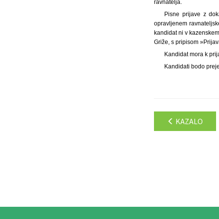
ravnatelja.
Pisne prijave z dok
opravljenem ravnateljske
kandidat ni v kazenskem
Griže, s pripisom »Prijav
Kandidat mora k prij
Kandidati bodo preje
KAZALO