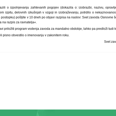
azili o izpolnjevanju zahtevanih pogojev (dokazila o: izobrazbi, nazivu, opravl
m izpitu, delovnih izkušnjah v vzgoji in izobraževanju, potrdilo o nekaznovanost
 postopku) pošljite v 10 dneh po objavi razpisa na naslov: Svet zavoda Osnovne šo
a na razpis za ravnatelja«.
avi priložiti program vodenja zavoda za mandatno obdobje, lahko pa predloži tudi kr
li pisno obvestilo o imenovanju v zakonitem roku.
Svet za