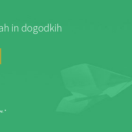
jah in dogodkih
ov
. *