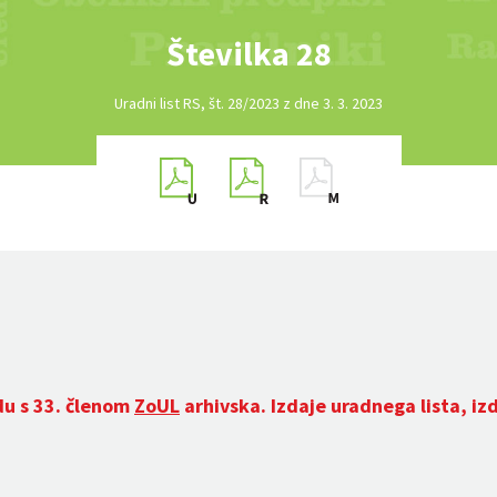
Številka 28
Uradni list RS, št. 28/2023 z dne 3. 3. 2023
du s 33. členom
ZoUL
arhivska. Izdaje uradnega lista, iz