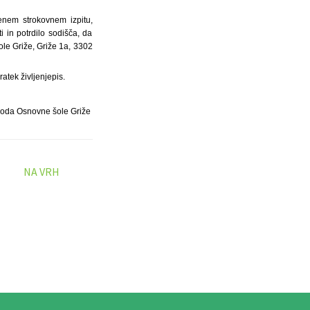
jenem strokovnem izpitu,
i in potrdilo sodišča, da
le Griže, Griže 1a, 3302
atek življenjepis.
voda Osnovne šole Griže
NA VRH