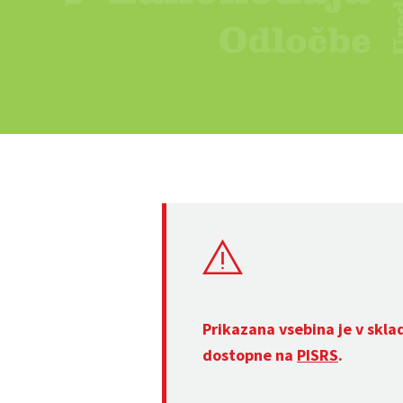
Prikazana vsebina je v skla
dostopne na
PISRS
.