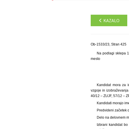
KAZALO
Ob-1533/23, Stran 425
Na podlagi sklepa 1
mesto
Kandidat mora za im
vzgoje in izobraževanja 
40/12 – ZUJF, 57/12 – ZP
Kandidati morajo im
Predvideni začetek d
Delo na delovnem mes
Izbrani kandidat b