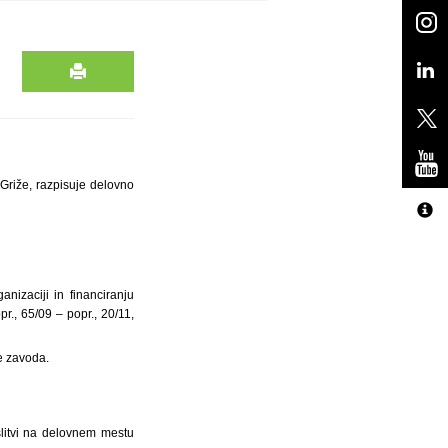
Griže, razpisuje delovno
nizaciji in financiranju
r., 65/09 – popr., 20/11,
e zavoda.
litvi na delovnem mestu