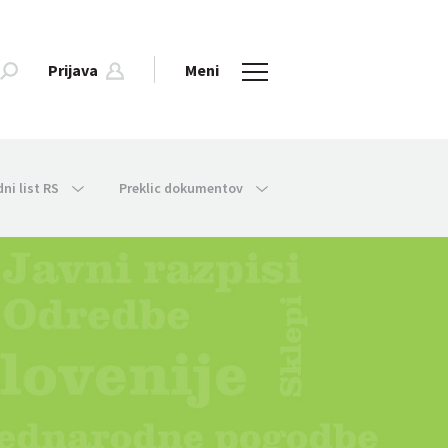
Prijava
Meni
dni list RS
Preklic dokumentov