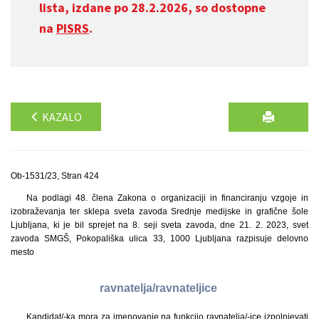
lista, izdane po 28.2.2026, so dostopne
na
PISRS
.
KAZALO
Ob-1531/23, Stran 424
Na podlagi 48. člena Zakona o organizaciji in financiranju vzgoje in
izobraževanja ter sklepa sveta zavoda Srednje medijske in grafične šole
Ljubljana, ki je bil sprejet na 8. seji sveta zavoda, dne 21. 2. 2023, svet
zavoda SMGŠ, Pokopališka ulica 33, 1000 Ljubljana razpisuje delovno
mesto
ravnatelja/ravnateljice
Kandidat/-ka mora za imenovanje na funkcijo ravnatelja/-ice izpolnjevati