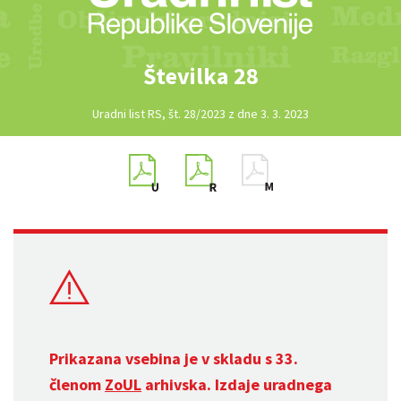
Številka 28
Uradni list RS, št. 28/2023 z dne 3. 3. 2023
Prikazana vsebina je v skladu s 33.
členom
ZoUL
arhivska. Izdaje uradnega