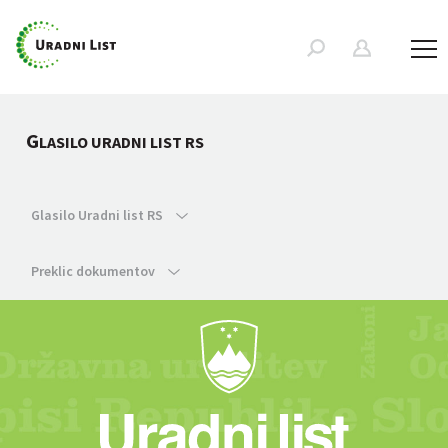
G
LASILO URADNI LIST RS
Glasilo Uradni list RS
Preklic dokumentov