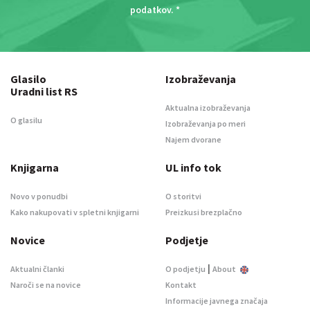
podatkov
. *
Glasilo
Izobraževanja
Uradni list RS
Aktualna izobraževanja
O glasilu
Izobraževanja po meri
Najem dvorane
Knjigarna
UL info tok
Novo v ponudbi
O storitvi
Kako nakupovati v spletni knjigarni
Preizkusi brezplačno
Novice
Podjetje
|
Aktualni članki
O podjetju
About
Naroči se na novice
Kontakt
Informacije javnega značaja