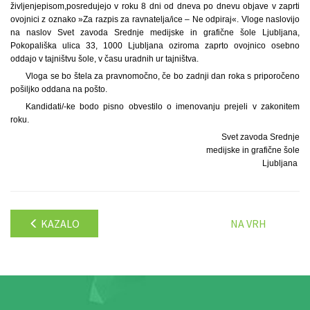
življenjepisom,
posredujejo v roku 8 dni od dneva po dnevu objave v zaprti
ovojnici z oznako »Za razpis za ravnatelja/ice – Ne odpiraj«. Vloge naslovijo
na naslov Svet zavoda Srednje medijske in grafične šole Ljubljana,
Pokopališka ulica 33, 1000 Ljubljana oziroma zaprto ovojnico osebno
oddajo v tajništvu šole, v času uradnih ur tajništva.
Vloga se bo štela za pravnomočno, če bo zadnji dan roka s priporočeno
pošiljko oddana na pošto.
Kandidati/-ke bodo pisno obvestilo o imenovanju prejeli v zakonitem
roku.
Svet zavoda Srednje
medijske in grafične šole
Ljubljana
KAZALO
NA VRH