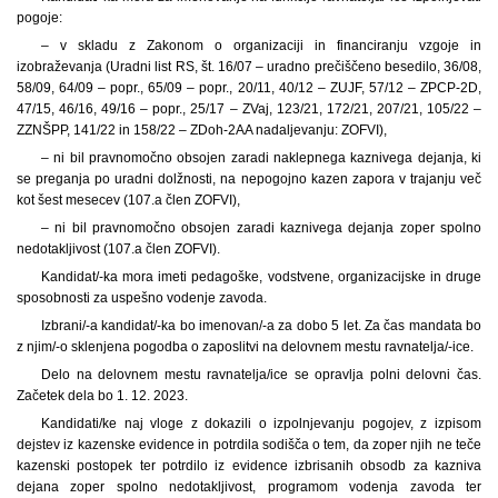
pogoje:
– v skladu z Zakonom o organizaciji in financiranju vzgoje in
izobraževanja (Uradni list RS, št. 16/07 – uradno prečiščeno besedilo, 36/08,
58/09, 64/09 – popr., 65/09 – popr., 20/11, 40/12 – ZUJF, 57/12 – ZPCP-2D,
47/15, 46/16, 49/16 – popr., 25/17 – ZVaj, 123/21, 172/21, 207/21, 105/22 –
ZZNŠPP, 141/22 in 158/22 – ZDoh-2AA nadaljevanju: ZOFVI),
– ni bil pravnomočno obsojen zaradi naklepnega kaznivega dejanja, ki
se preganja po uradni dolžnosti, na nepogojno kazen zapora v trajanju več
kot šest mesecev (107.a člen ZOFVI),
– ni bil pravnomočno obsojen zaradi kaznivega dejanja zoper spolno
nedotakljivost (107.a člen ZOFVI).
Kandidat/-ka mora imeti pedagoške, vodstvene, organizacijske in druge
sposobnosti za uspešno vodenje zavoda.
Izbrani/-a kandidat/-ka bo imenovan/-a za dobo 5 let. Za čas mandata bo
z njim/-o sklenjena pogodba o zaposlitvi na delovnem mestu ravnatelja/-ice.
Delo na delovnem mestu ravnatelja/ice se opravlja polni delovni čas.
Začetek dela bo 1. 12. 2023.
Kandidati/ke naj vloge z dokazili o izpolnjevanju pogojev, z izpisom
dejstev iz kazenske evidence in potrdila sodišča o tem, da zoper njih ne teče
kazenski postopek ter potrdilo iz evidence izbrisanih obsodb za kazniva
dejana zoper spolno nedotakljivost, programom vodenja zavoda ter