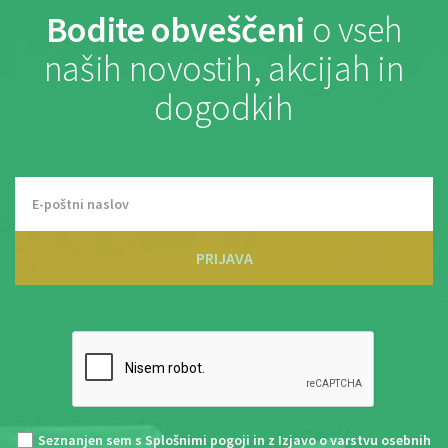
Bodite obveščeni
o vseh
naših novostih, akcijah in
dogodkih
PRIJAVA
Seznanjen sem s
Splošnimi pogoji
in z
Izjavo o varstvu osebnih