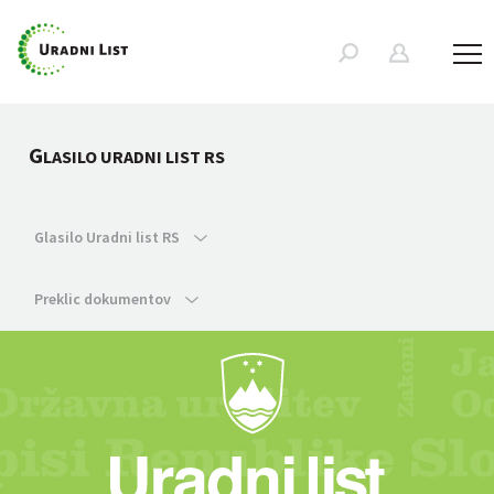
G
LASILO URADNI LIST RS
Glasilo Uradni list RS
Preklic dokumentov