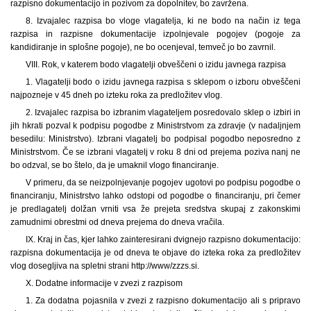
razpisno dokumentacijo in pozivom za dopolnitev, bo zavržena.
8. Izvajalec razpisa bo vloge vlagatelja, ki ne bodo na način iz tega
razpisa in razpisne dokumentacije izpolnjevale pogojev (pogoje za
kandidiranje in splošne pogoje), ne bo ocenjeval, temveč jo bo zavrnil.
VIII. Rok, v katerem bodo vlagatelji obveščeni o izidu javnega razpisa
1.
Vlagatelji bodo o izidu javnega razpisa s sklepom o izboru obveščeni
najpozneje v 45 dneh po izteku roka za predložitev vlog.
2. Izvajalec razpisa bo izbranim vlagateljem posredovalo sklep o izbiri in
jih hkrati pozval k podpisu pogodbe z Ministrstvom za zdravje (v nadaljnjem
besedilu: Ministrstvo). Izbrani vlagatelj bo podpisal pogodbo neposredno z
Ministrstvom. Če se izbrani vlagatelj v roku 8 dni od prejema poziva nanj ne
bo odzval, se bo štelo, da je umaknil vlogo financiranje.
V primeru, da se neizpolnjevanje pogojev ugotovi po podpisu pogodbe o
financiranju, Ministrstvo lahko odstopi od pogodbe o financiranju, pri čemer
je predlagatelj dolžan vrniti vsa že prejeta sredstva skupaj z zakonskimi
zamudnimi obrestmi od dneva prejema do dneva vračila.
IX. Kraj in čas, kjer lahko zainteresirani dvignejo razpisno dokumentacijo:
razpisna dokumentacija je od dneva te objave do izteka roka za predložitev
vlog dosegljiva na spletni strani http://www/zzzs.si.
X. Dodatne informacije v zvezi z razpisom
1.
Za dodatna pojasnila v zvezi z razpisno dokumentacijo ali s pripravo