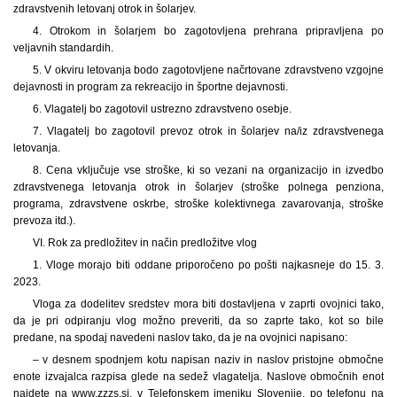
zdravstvenih letovanj otrok in šolarjev.
4. Otrokom in šolarjem bo zagotovljena prehrana pripravljena po
veljavnih standardih.
5. V okviru letovanja bodo zagotovljene načrtovane zdravstveno vzgojne
dejavnosti in program za rekreacijo in športne dejavnosti.
6. Vlagatelj bo zagotovil ustrezno zdravstveno osebje.
7. Vlagatelj bo zagotovil prevoz otrok in šolarjev na/iz zdravstvenega
letovanja.
8. Cena vključuje vse stroške, ki so vezani na organizacijo in izvedbo
zdravstvenega letovanja otrok in šolarjev (stroške polnega penziona,
programa, zdravstvene oskrbe, stroške kolektivnega zavarovanja, stroške
prevoza itd.).
VI. Rok za predložitev in način predložitve vlog
1.
Vloge morajo biti oddane priporočeno po pošti najkasneje do 15. 3.
2023.
Vloga za dodelitev sredstev mora biti dostavljena v zaprti ovojnici tako,
da je pri odpiranju vlog možno preveriti, da so zaprte tako, kot so bile
predane, na spodaj navedeni naslov tako, da je na ovojnici napisano:
– v desnem spodnjem kotu napisan naziv in naslov pristojne območne
enote izvajalca razpisa glede na sedež vlagatelja. Naslove območnih enot
najdete na www.zzzs.si, v Telefonskem imeniku Slovenije, po telefonu na