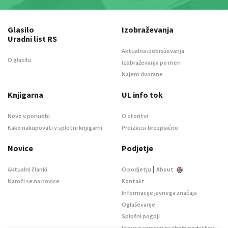
Glasilo
Izobraževanja
Uradni list RS
Aktualna izobraževanja
O glasilu
Izobraževanja po meri
Najem dvorane
Knjigarna
UL info tok
Novo v ponudbi
O storitvi
Kako nakupovati v spletni knjigarni
Preizkusi brezplačno
Novice
Podjetje
|
Aktualni članki
O podjetju
About
Naroči se na novice
Kontakt
Informacije javnega značaja
Oglaševanje
Splošni pogoji
Izjava o varstvu osebnih podatkov