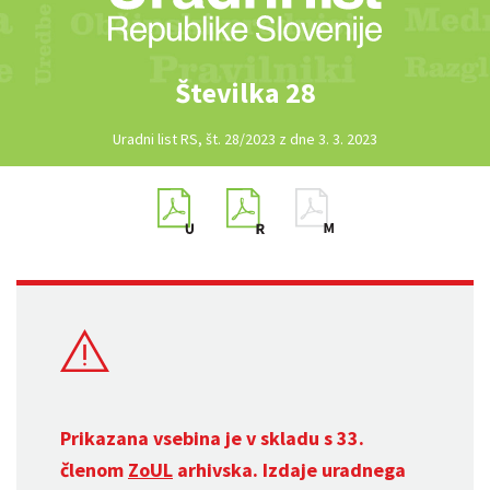
Številka 28
Uradni list RS, št. 28/2023 z dne 3. 3. 2023
Prikazana vsebina je v skladu s 33.
členom
ZoUL
arhivska. Izdaje uradnega