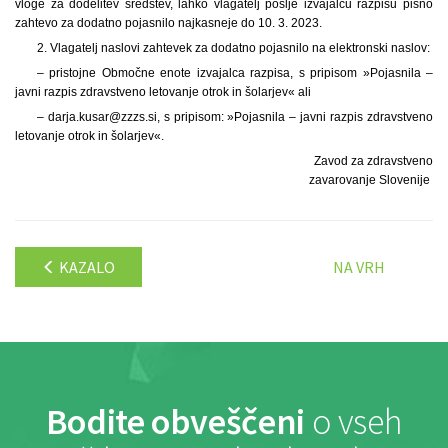
vloge za dodelitev sredstev, lahko vlagatelj pošlje izvajalcu razpisu pisno
zahtevo za dodatno pojasnilo najkasneje do 10. 3. 2023.
2. Vlagatelj naslovi zahtevek za dodatno pojasnilo na elektronski naslov:
– pristojne Območne enote izvajalca razpisa, s pripisom »Pojasnila –
javni razpis zdravstveno letovanje otrok in šolarjev« ali
– darja.kusar@zzzs.si, s pripisom: »Pojasnila – javni razpis zdravstveno
letovanje otrok in šolarjev«.
Zavod za zdravstveno
zavarovanje Slovenije
KAZALO
NA VRH
Bodite obveščeni
o vseh