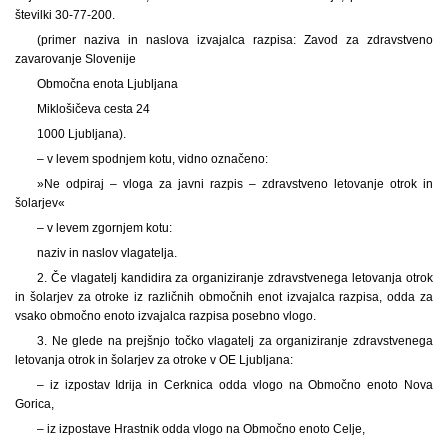
številki 30-77-200.
(primer naziva in naslova izvajalca razpisa: Zavod za zdravstveno
zavarovanje Slovenije
Območna enota Ljubljana
Miklošičeva cesta 24
1000 Ljubljana).
– v levem spodnjem kotu, vidno označeno:
»Ne odpiraj – vloga za javni razpis – zdravstveno letovanje otrok in
šolarjev«
– v levem zgornjem kotu:
naziv in naslov vlagatelja.
2. Če vlagatelj kandidira za organiziranje zdravstvenega letovanja otrok
in šolarjev za otroke iz različnih območnih enot izvajalca razpisa, odda za
vsako območno enoto izvajalca razpisa posebno vlogo.
3. Ne glede na prejšnjo točko vlagatelj za organiziranje zdravstvenega
letovanja otrok in šolarjev za otroke v OE Ljubljana:
– iz izpostav Idrija in Cerknica odda vlogo na Območno enoto Nova
Gorica,
– iz izpostave Hrastnik odda vlogo na Območno enoto Celje,