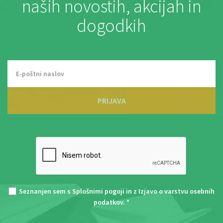
naših novostih, akcijah in
dogodkih
PRIJAVA
Seznanjen sem s
Splošnimi pogoji
in z
Izjavo o varstvu osebnih
podatkov
. *