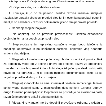
– iz izpostave Kočevje odda vlogo na Območno enoto Novo mesto.
VII. Odpiranje vlog za dodelitev sredstev
1. Komisija, ki jo bo za potrebo izvedbe razpisa imenoval izvajalec
razpisa, bo opravila strokovni pregled vlog ter jih ocenila na podlagi pogoj in
meril, ki so navedeni v razpisni dokumentaciji ter o tem pripravila poročilo.
2. Odpiranje vlog ne bo javno.
3. Na odpiranju se bo preverila pravočasnost, ustrezna označenost
ovojnic in formalna popolnost prispelih vlog.
4. Nepravočasne in nepravilno označene vloge bodo izločene iz
nadaljnje obravnave in po končanem postopku odpiranja vlog neodprte
vrnjene vlagateljem.
5. Vlagatelji s formalno nepopolno vlogo bodo pozvani k dopolnitvi. Rok
za dopolnitev vloge bo 2 delovna dneva od prejema poziva za dopolnitev.
Izvajalec razpisa bo pozval k dopolnitvi vloge izključno po elektronski pošti,
navedeni na obrazcu 1, ki je priloga razpisne dokumentacije, tako, da se
zagotovi potrdilo ali drug dokaz o prejemu.
6. Vlagatelj v dopolnitvi ne sme spreminjati vsebine same vloge, temveč
lahko vlogo dopolni samo z manjkajočim dokumentom oziroma odpravi
drugo formalno pomanjkljivost. Dopolnitve se posreduje po elektronski pošti,
razen če je potrebno priložiti originalno listino.
7. Vloga, ki jo vlagatelj ne bo dopolnil pravočasno oziroma v skladu z