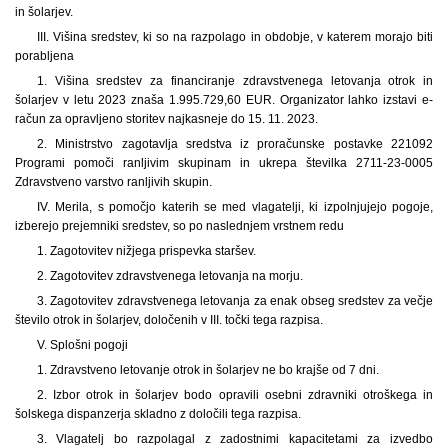
in šolarjev.
III. Višina sredstev, ki so na razpolago in obdobje, v katerem morajo biti
porabljena
1.
Višina sredstev za financiranje zdravstvenega letovanja otrok in
šolarjev v letu 2023 znaša 1.995.729,60 EUR. Organizator lahko izstavi e-
račun za opravljeno storitev najkasneje do 15. 11. 2023.
2. Ministrstvo zagotavlja sredstva iz proračunske postavke 221092
Programi pomoči ranljivim skupinam in ukrepa številka 2711-23-0005
Zdravstveno varstvo ranljivih skupin.
IV. Merila, s pomočjo katerih se med vlagatelji, ki izpolnjujejo pogoje,
izberejo prejemniki sredstev, so po naslednjem vrstnem redu
1. Zagotovitev nižjega prispevka staršev.
2. Zagotovitev zdravstvenega letovanja na morju.
3. Zagotovitev zdravstvenega letovanja za enak obseg sredstev za večje
število otrok in šolarjev, določenih v III. točki tega razpisa.
V. Splošni pogoji
1.
Zdravstveno letovanje otrok in šolarjev ne bo krajše od 7 dni.
2. Izbor otrok in šolarjev bodo opravili osebni zdravniki otroškega in
šolskega dispanzerja skladno z določili tega razpisa.
3. Vlagatelj bo razpolagal z zadostnimi kapacitetami za izvedbo