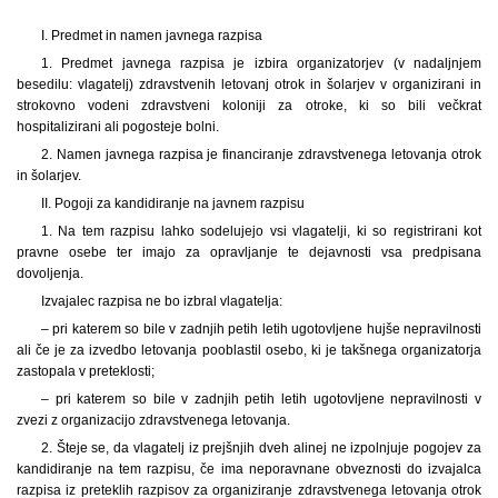
I. Predmet in namen javnega razpisa
1.
Predmet javnega razpisa je izbira organizatorjev (v nadaljnjem
besedilu: vlagatelj) zdravstvenih letovanj otrok in šolarjev v organizirani in
strokovno vodeni zdravstveni koloniji za otroke, ki so bili večkrat
hospitalizirani ali pogosteje bolni.
2. Namen javnega razpisa je financiranje zdravstvenega letovanja otrok
in šolarjev.
II. Pogoji za kandidiranje na javnem razpisu
1.
Na tem razpisu lahko sodelujejo vsi vlagatelji, ki so registrirani kot
pravne osebe ter imajo za opravljanje te dejavnosti vsa predpisana
dovoljenja.
Izvajalec razpisa ne bo izbral vlagatelja:
– pri katerem so bile v zadnjih petih letih ugotovljene hujše nepravilnosti
ali če je za izvedbo letovanja pooblastil osebo, ki je takšnega organizatorja
zastopala v preteklosti;
– pri katerem so bile v zadnjih petih letih ugotovljene nepravilnosti v
zvezi z organizacijo zdravstvenega letovanja.
2. Šteje se, da vlagatelj iz prejšnjih dveh alinej ne izpolnjuje pogojev za
kandidiranje na tem razpisu, če ima neporavnane obveznosti do izvajalca
razpisa iz preteklih razpisov za organiziranje zdravstvenega letovanja otrok