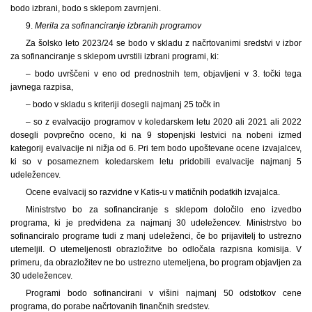
bodo izbrani, bodo s sklepom zavrnjeni.
9.
Merila za sofinanciranje izbranih programov
Za šolsko leto 2023/24 se bodo v skladu z načrtovanimi sredstvi v izbor
za sofinanciranje s sklepom uvrstili izbrani programi, ki:
– bodo uvrščeni v eno od prednostnih tem, objavljeni v 3. točki tega
javnega razpisa,
– bodo v skladu s kriteriji dosegli najmanj 25 točk in
– so z evalvacijo programov v koledarskem letu 2020 ali 2021 ali 2022
dosegli povprečno oceno, ki na 9 stopenjski lestvici na nobeni izmed
kategorij evalvacije ni nižja od 6. Pri tem bodo upoštevane ocene izvajalcev,
ki so v posameznem koledarskem letu pridobili evalvacije najmanj 5
udeležencev.
Ocene evalvacij so razvidne v Katis-u v matičnih podatkih izvajalca.
Ministrstvo bo za sofinanciranje s sklepom določilo eno izvedbo
programa, ki je predvidena za najmanj 30 udeležencev. Ministrstvo bo
sofinanciralo programe tudi z manj udeleženci, če bo prijavitelj to ustrezno
utemeljil. O utemeljenosti obrazložitve bo odločala razpisna komisija. V
primeru, da obrazložitev ne bo ustrezno utemeljena, bo program objavljen za
30 udeležencev.
Programi bodo sofinancirani v višini najmanj 50 odstotkov cene
programa, do porabe načrtovanih finančnih sredstev.