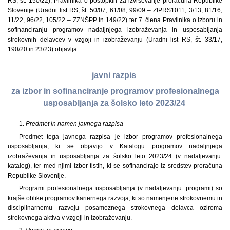
RS, št. 150/22), Pravilnika o postopkih za izvrševanje proračuna Republike
Slovenije (Uradni list RS, št. 50/07, 61/08, 99/09 – ZIPRS1011, 3/13, 81/16,
11/22, 96/22, 105/22 – ZZNŠPP in 149/22) ter 7. člena Pravilnika o izboru in
sofinanciranju programov nadaljnjega izobraževanja in usposabljanja
strokovnih delavcev v vzgoji in izobraževanju (Uradni list RS, št. 33/17,
190/20 in 23/23) objavlja
javni razpis
za izbor in sofinanciranje programov profesionalnega
usposabljanja za šolsko leto 2023/24
1.
Predmet in namen javnega razpisa
Predmet tega javnega razpisa je izbor programov profesionalnega
usposabljanja, ki se objavijo v Katalogu programov nadaljnjega
izobraževanja in usposabljanja za šolsko leto 2023/24 (v nadaljevanju:
katalog), ter med njimi izbor tistih, ki se sofinancirajo iz sredstev proračuna
Republike Slovenije.
Programi profesionalnega usposabljanja (v nadaljevanju: programi) so
krajše oblike programov kariernega razvoja, ki so namenjene strokovnemu in
disciplinarnemu razvoju posameznega strokovnega delavca oziroma
strokovnega aktiva v vzgoji in izobraževanju.