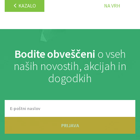
KAZALO
NA VRH
Bodite obveščeni
o vseh
naših novostih, akcijah in
dogodkih
PRIJAVA