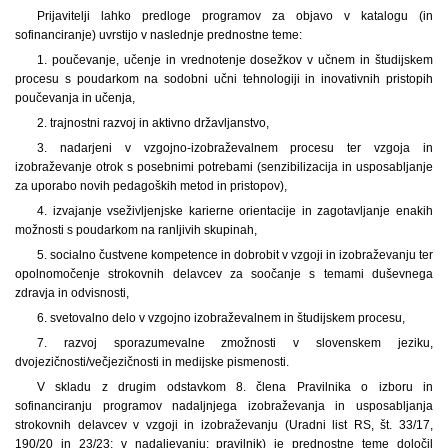
Prijavitelji lahko predloge programov za objavo v katalogu (in
sofinanciranje) uvrstijo v naslednje prednostne teme:
1. poučevanje, učenje in vrednotenje dosežkov v učnem in študijskem
procesu s poudarkom na sodobni učni tehnologiji in inovativnih pristopih
poučevanja in učenja,
2. trajnostni razvoj in aktivno državljanstvo,
3. nadarjeni v vzgojno-izobraževalnem procesu ter vzgoja in
izobraževanje otrok s posebnimi potrebami (senzibilizacija in usposabljanje
za uporabo novih pedagoških metod in pristopov),
4. izvajanje vseživljenjske karierne orientacije in zagotavljanje enakih
možnosti s poudarkom na ranljivih skupinah,
5. socialno čustvene kompetence in dobrobit v vzgoji in izobraževanju ter
opolnomočenje strokovnih delavcev za soočanje s temami duševnega
zdravja in odvisnosti,
6. svetovalno delo v vzgojno izobraževalnem in študijskem procesu,
7. razvoj sporazumevalne zmožnosti v slovenskem jeziku,
dvojezičnosti/večjezičnosti in medijske pismenosti.
V skladu z drugim odstavkom 8. člena Pravilnika o izboru in
sofinanciranju programov nadaljnjega izobraževanja in usposabljanja
strokovnih delavcev v vzgoji in izobraževanju (Uradni list RS, št. 33/17,
190/20 in 23/23; v nadaljevanju: pravilnik) je prednostne teme določil