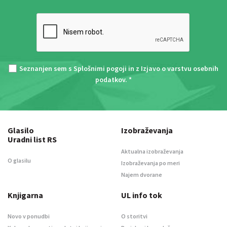
Seznanjen sem s
Splošnimi pogoji
in z
Izjavo o varstvu osebnih
podatkov
. *
Glasilo
Izobraževanja
Uradni list RS
Aktualna izobraževanja
O glasilu
Izobraževanja po meri
Najem dvorane
Knjigarna
UL info tok
Novo v ponudbi
O storitvi