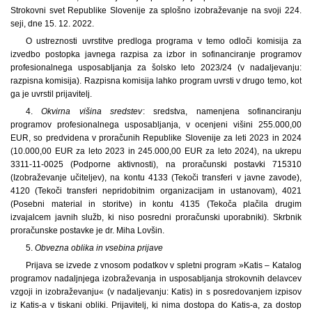
Strokovni svet Republike Slovenije za splošno izobraževanje na svoji 224.
seji, dne 15. 12. 2022.
O ustreznosti uvrstitve predloga programa v temo odloči komisija za
izvedbo postopka javnega razpisa za izbor in sofinanciranje programov
profesionalnega usposabljanja za šolsko leto 2023/24 (v nadaljevanju:
razpisna komisija). Razpisna komisija lahko program uvrsti v drugo temo, kot
ga je uvrstil prijavitelj.
4.
Okvirna višina sredstev
: sredstva, namenjena sofinanciranju
programov profesionalnega usposabljanja, v ocenjeni višini 255.000,00
EUR, so predvidena v proračunih Republike Slovenije za leti 2023 in 2024
(10.000,00 EUR za leto 2023 in 245.000,00 EUR za leto 2024), na ukrepu
3311-11-0025 (Podporne aktivnosti), na proračunski postavki 715310
(Izobraževanje učiteljev), na kontu 4133 (Tekoči transferi v javne zavode),
4120 (Tekoči transferi nepridobitnim organizacijam in ustanovam), 4021
(Posebni material in storitve) in kontu 4135 (Tekoča plačila drugim
izvajalcem javnih služb, ki niso posredni proračunski uporabniki). Skrbnik
proračunske postavke je dr. Miha Lovšin.
5.
Obvezna oblika in vsebina prijave
Prijava se izvede z vnosom podatkov v spletni program »Katis – Katalog
programov nadaljnjega izobraževanja in usposabljanja strokovnih delavcev
vzgoji in izobraževanju« (v nadaljevanju: Katis) in s posredovanjem izpisov
iz Katis-a v tiskani obliki. Prijavitelj, ki nima dostopa do Katis-a, za dostop