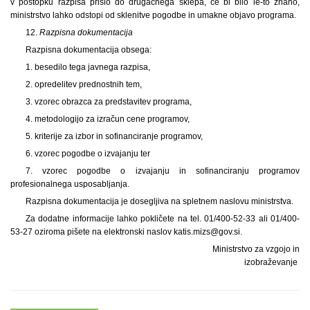
v postopku razpisa prišlo do drugačnega sklepa, če bi bilo le-to znano,
ministrstvo lahko odstopi od sklenitve pogodbe in umakne objavo programa.
12.
Razpisna dokumentacija
Razpisna dokumentacija obsega:
1. besedilo tega javnega razpisa,
2. opredelitev prednostnih tem,
3. vzorec obrazca za predstavitev programa,
4. metodologijo za izračun cene programov,
5. kriterije za izbor in sofinanciranje programov,
6. vzorec pogodbe o izvajanju ter
7. vzorec pogodbe o izvajanju in sofinanciranju programov
profesionalnega usposabljanja.
Razpisna dokumentacija je dosegljiva na spletnem naslovu ministrstva.
Za dodatne informacije lahko pokličete na tel. 01/400-52-33 ali 01/400-
53-27 oziroma pišete na elektronski naslov katis.mizs@gov.si.
Ministrstvo za vzgojo in
izobraževanje