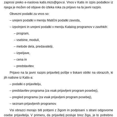
zaprosi preko e-naslova katis.mizs@gov.si. Vnos v Katis in izpis podatkov iz
njega je možen od objave do izteka roka za prijavo na ta javni razpis.
Obvezni podatki za vnos so:
– urejeni podatki v meniju Matični podatki zavoda,
– izpolnjeni in urejeni podatki v meniju Katalog programov v zavihkih:
– program,
– vsebine, moduli,
– metode dela, predavatelji,
– izpeljave,
– cena in
– predstavitev.
Prijavo na ta javni razpis prijavitelj pošlje v tiskani obliki na obrazcih, ki
jih natisne iz Katis-a:
– podatki o prijavitelju,
– predstavitev programa (za vsak prijavljeni program posebej),
– pregled programa (za vsak prijavljeni program posebej),
– seznam prijavljenih programov.
Vsi obrazci morajo biti potrjeni z žigom in podpisani s strani odgovorne
osebe prijavitelja. V primeru, da prijavitelj posluje brez žiga, je to potrebno