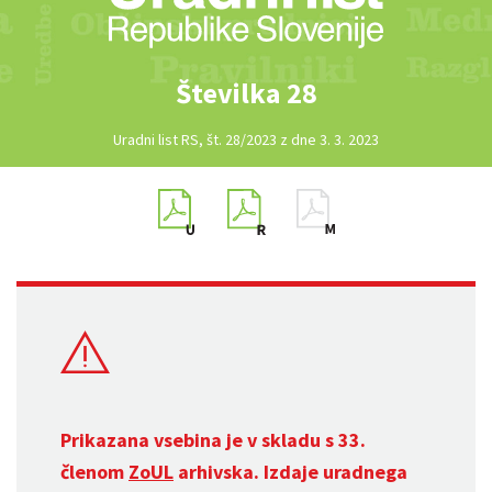
Številka 28
Uradni list RS, št. 28/2023 z dne 3. 3. 2023
Prikazana vsebina je v skladu s 33.
členom
ZoUL
arhivska. Izdaje uradnega