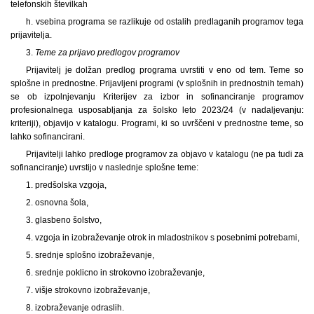
telefonskih številkah
h. vsebina programa se razlikuje od ostalih predlaganih programov tega
prijavitelja.
3.
Teme za prijavo predlogov programov
Prijavitelj je dolžan predlog programa uvrstiti v eno od tem. Teme so
splošne in prednostne. Prijavljeni programi (v splošnih in prednostnih temah)
se ob izpolnjevanju Kriterijev za izbor in sofinanciranje programov
profesionalnega usposabljanja za šolsko leto 2023/24 (v nadaljevanju:
kriteriji), objavijo v katalogu. Programi, ki so uvrščeni v prednostne teme, so
lahko sofinancirani.
Prijavitelji lahko predloge programov za objavo v katalogu (ne pa tudi za
sofinanciranje) uvrstijo v naslednje splošne teme:
1. predšolska vzgoja,
2. osnovna šola,
3. glasbeno šolstvo,
4. vzgoja in izobraževanje otrok in mladostnikov s posebnimi potrebami,
5. srednje splošno izobraževanje,
6. srednje poklicno in strokovno izobraževanje,
7. višje strokovno izobraževanje,
8. izobraževanje odraslih.