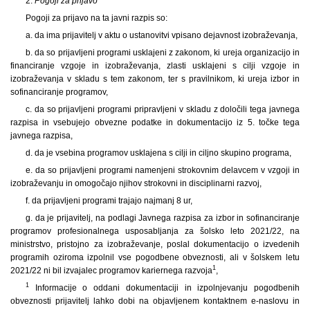
2.
Pogoji za prijavo
Pogoji za prijavo na ta javni razpis so:
a. da ima prijavitelj v aktu o ustanovitvi vpisano dejavnost izobraževanja,
b. da so prijavljeni programi usklajeni z zakonom, ki ureja organizacijo in
financiranje vzgoje in izobraževanja, zlasti usklajeni s cilji vzgoje in
izobraževanja v skladu s tem zakonom, ter s pravilnikom, ki ureja izbor in
sofinanciranje programov,
c. da so prijavljeni programi pripravljeni v skladu z določili tega javnega
razpisa in vsebujejo obvezne podatke in dokumentacijo iz 5. točke tega
javnega razpisa,
d. da je vsebina programov usklajena s cilji in ciljno skupino programa,
e. da so prijavljeni programi namenjeni strokovnim delavcem v vzgoji in
izobraževanju in omogočajo njihov strokovni in disciplinarni razvoj,
f. da prijavljeni programi trajajo najmanj 8 ur,
g. da je prijavitelj, na podlagi Javnega razpisa za izbor in sofinanciranje
programov profesionalnega usposabljanja za šolsko leto 2021/22, na
ministrstvo, pristojno za izobraževanje, poslal dokumentacijo o izvedenih
programih oziroma izpolnil vse pogodbene obveznosti, ali v šolskem letu
1
2021/22 ni bil izvajalec programov kariernega razvoja
,
1
Informacije o oddani dokumentaciji in izpolnjevanju pogodbenih
obveznosti prijavitelj lahko dobi na objavljenem kontaktnem e-naslovu in