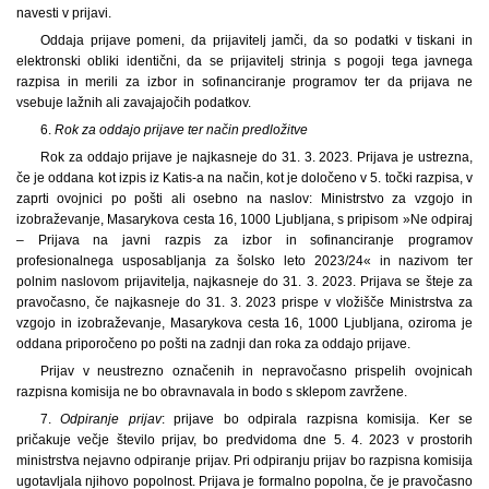
navesti v prijavi.
Oddaja prijave pomeni, da prijavitelj jamči, da so podatki v tiskani in
elektronski obliki identični, da se prijavitelj strinja s pogoji tega javnega
razpisa in merili za izbor in sofinanciranje programov ter da prijava ne
vsebuje lažnih ali zavajajočih podatkov.
6.
Rok za oddajo prijave ter način predložitve
Rok za oddajo prijave je najkasneje do 31. 3. 2023. Prijava je ustrezna,
če je oddana kot izpis iz Katis-a na način, kot je določeno v 5. točki razpisa, v
zaprti ovojnici po pošti ali osebno na naslov: Ministrstvo za vzgojo in
izobraževanje, Masarykova cesta 16, 1000 Ljubljana, s pripisom »Ne odpiraj
– Prijava na javni razpis za izbor in sofinanciranje programov
profesionalnega usposabljanja za šolsko leto 2023/24« in nazivom ter
polnim naslovom prijavitelja, najkasneje do 31. 3. 2023. Prijava se šteje za
pravočasno, če najkasneje do 31. 3. 2023 prispe v vložišče Ministrstva za
vzgojo in izobraževanje, Masarykova cesta 16, 1000 Ljubljana, oziroma je
oddana priporočeno po pošti na zadnji dan roka za oddajo prijave.
Prijav v neustrezno označenih in nepravočasno prispelih ovojnicah
razpisna komisija ne bo obravnavala in bodo s sklepom zavržene.
7.
Odpiranje prijav
: prijave bo odpirala razpisna komisija. Ker se
pričakuje večje število prijav, bo predvidoma dne 5. 4. 2023 v prostorih
ministrstva nejavno odpiranje prijav. Pri odpiranju prijav bo razpisna komisija
ugotavljala njihovo popolnost. Prijava je formalno popolna, če je pravočasno