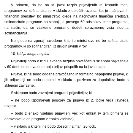
V primeru, da bo na ta javni razpis prijavljenih in izbranih manj
programov za sofinanciranje v skladu z določili razpisa, kot je načrtovanih
finančnih sredstev, bo ministrstvo glede na načrtovana finančna sredstva
sofinanciralo programe po stopnji, ki presega 50 odstotkov cene programa,
na način, da se vsakemu programu dodeli sorazmerno višja stopnja
sofinanciranja.
Ne glede na zgoraj navedene kriterije ministrstvo ne bo sofinanciralo
programov, ki so sofinancirani iz drugih javnih virov.
10.
Izid javnega razpisa
Prijavitelji bodo o izidu javnega razpisa obveščeni s sklepom najkasneje
v 60 dneh od dneva odpiranja prijav, prispelih na ta javni razpis.
Prijave, ki ne bodo oddane pravočasno in formalno nepopolne prijave, ki
jih prijavitelji ne bodo dopolnili v skladu s pozivom za dopolnitev, bodo s
sklepom zavržene.
S sklepom bodo zavrnjeni programi prijaviteljev, ki:
– ne bodo izpolnjevali pogojev za prijavo iz 2. točke tega javnega
razpisa,
– bodo z enako vsebino prijavljeni več kot enkrat (v tem primeru se
obravnava le en program z enako vsebino),
– v skladu s kriteriji ne bodo dosegli najmanj 20 točk.