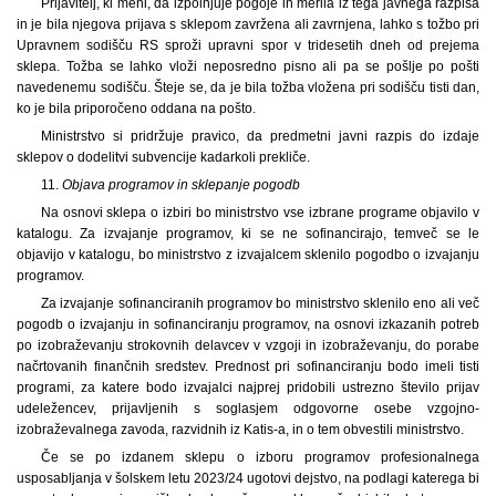
Prijavitelj, ki meni, da izpolnjuje pogoje in merila iz tega javnega razpisa
in je bila njegova prijava s sklepom zavržena ali zavrnjena, lahko s tožbo pri
Upravnem sodišču RS sproži upravni spor v tridesetih dneh od prejema
sklepa. Tožba se lahko vloži neposredno pisno ali pa se pošlje po pošti
navedenemu sodišču. Šteje se, da je bila tožba vložena pri sodišču tisti dan,
ko je bila priporočeno oddana na pošto.
Ministrstvo si pridržuje pravico, da predmetni javni razpis do izdaje
sklepov o dodelitvi subvencije kadarkoli prekliče.
11.
Objava programov in sklepanje pogodb
Na osnovi sklepa o izbiri bo ministrstvo vse izbrane programe objavilo v
katalogu. Za izvajanje programov, ki se ne sofinancirajo, temveč se le
objavijo v katalogu, bo ministrstvo z izvajalcem sklenilo pogodbo o izvajanju
programov.
Za izvajanje sofinanciranih programov bo ministrstvo sklenilo eno ali več
pogodb o izvajanju in sofinanciranju programov, na osnovi izkazanih potreb
po izobraževanju strokovnih delavcev v vzgoji in izobraževanju, do porabe
načrtovanih finančnih sredstev. Prednost pri sofinanciranju bodo imeli tisti
programi, za katere bodo izvajalci najprej pridobili ustrezno število prijav
udeležencev, prijavljenih s soglasjem odgovorne osebe vzgojno-
izobraževalnega zavoda, razvidnih iz Katis-a, in o tem obvestili ministrstvo.
Če se po izdanem sklepu o izboru programov profesionalnega
usposabljanja v šolskem letu 2023/24 ugotovi dejstvo, na podlagi katerega bi