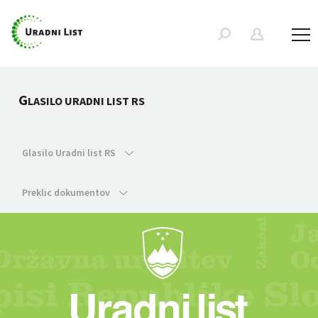
G
LASILO URADNI LIST RS
Glasilo Uradni list RS
Preklic dokumentov