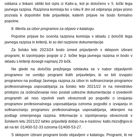
oddana v tiskani obliki kot izpis iz Katis-a, kot je določeno v 5. točki tega
javnega razpisa. Razpisna komisija bo v roku 8 dni od odpiranja prijav pisno
pozvala k dopolnitvi tiste prijavitelje, katerih prijave ne bodo formalno
popolne.
8.
Merila za izbor programov za objavo v katalogu
Popolne prijave bo ocenila razpisna komisija v skladu z določili tega
javnega razpisa in kriteriji, ki so del razpisne dokumentacije.
Za šolsko leto 2023/24 bodo izmed prijavljenih s sklepom izbrani
programi, ki izpolnjujejo pogoje iz 2. točke tega javnega razpisa in bodo v
skladu s kriteriji dosegli najmanj 20 točk.
Ne glede na določila prejšnjega odstavka se v nabor objavljenih
programov ne uvrstijo programi tistih prijaviteljev, ki so bili izvajalci
programov na podlagi Javnega razpisa za izbor in sofinanciranje programov
profesionalnega usposabljanja za šolsko leto 2021/22 in na ministrstvo
pristojno za izobraževanje niso poslali ustrezne dokumentacije o izvedenih
programih ali niso izpolnili vseh obveznosti po pogodbi o izvajanju
programov profesionalnega usposabljanja oziroma pogodbi o izvajanju in
sofinanciranju programov profesionalnega usposabljanja, sklenjeni na
podlagi omenjenega razpisa. Informacije o izpolnjevanju obveznosti v
šolskem letu 2021/22 lahko prijavitelji dobijo na e-naslovu: katis.mizs@gov.si
ali na tel. 01/400-52-33 oziroma 01/400-53-27.
S sklepom izbrani programi bodo objavljeni v katalogu. Programi, ki ne