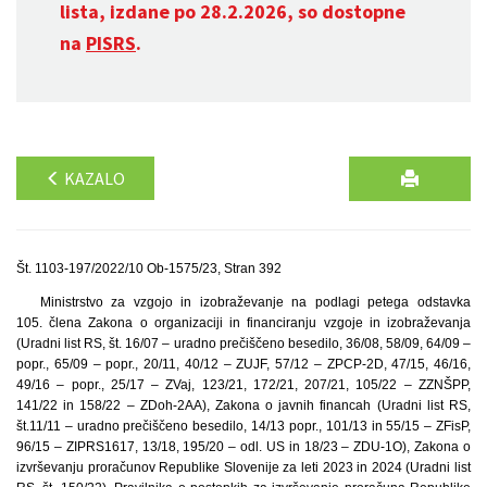
lista, izdane po 28.2.2026, so dostopne
na
PISRS
.
KAZALO
Št. 1103-197/2022/10 Ob-1575/23, Stran 392
Ministrstvo za vzgojo in izobraževanje na podlagi petega odstavka
105. člena Zakona o organizaciji in financiranju vzgoje in izobraževanja
(Uradni list RS, št. 16/07 – uradno prečiščeno besedilo, 36/08, 58/09, 64/09 –
popr., 65/09 – popr., 20/11, 40/12 – ZUJF, 57/12 – ZPCP-2D, 47/15, 46/16,
49/16 – popr., 25/17 – ZVaj, 123/21, 172/21, 207/21, 105/22 – ZZNŠPP,
141/22 in 158/22 – ZDoh-2AA), Zakona o javnih financah (Uradni list RS,
št.11/11 – uradno prečiščeno besedilo, 14/13 popr., 101/13 in 55/15 – ZFisP,
96/15 – ZIPRS1617, 13/18, 195/20 – odl. US in 18/23 – ZDU-1O), Zakona o
izvrševanju proračunov Republike Slovenije za leti 2023 in 2024 (Uradni list