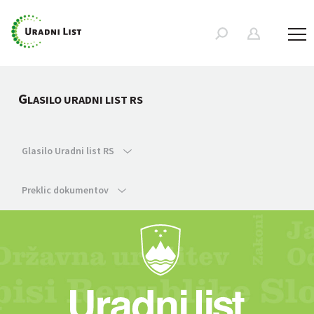
G
LASILO URADNI LIST RS
Glasilo Uradni list RS
Preklic dokumentov