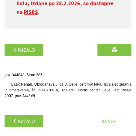
lista, izdane po 28.2.2026, so dostopne
na
PISRS
.
KAZALO
gnx-344848, Stran 385
Lazić Nenad, Okrogarjeva ulica 3, Celje, certifikat NPK: Izvajalec zidanja
in ometavanja, št. IZO-07/1414, izdajatelj Šolski center Celje, leto izdaje
2007.
gnx-344848
KAZALO
NA VRH