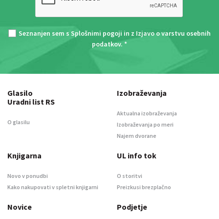
Seznanjen sem s
Splošnimi pogoji
in z
Izjavo o varstvu osebnih
podatkov
. *
Glasilo
Izobraževanja
Uradni list RS
Aktualna izobraževanja
O glasilu
Izobraževanja po meri
Najem dvorane
Knjigarna
UL info tok
Novo v ponudbi
O storitvi
Kako nakupovati v spletni knjigarni
Preizkusi brezplačno
Novice
Podjetje