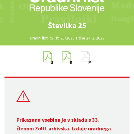
Številka 25
Uradni list RS, št. 25/2023 z dne 24. 2. 2023
Prikazana vsebina je v skladu s 33.
členom
ZoUL
arhivska. Izdaje uradnega